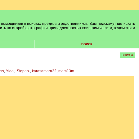
 помощников в поисках предков и родственников. Вам подскажут где искать
лить по старой фотографии принадлежность к воинским частям, ведомствам
ПОИСК
ВНИЗ ⇊
oss
,
Yleo
,
-Stepan-
,
karasamara22
,
mdm13m