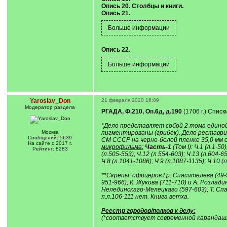
Опись 20. Столбцы и книги.
Опись 21.
Опись 22.
Yaroslav_Don
21 февраля 2020 16:09
Модератор раздела
РГАДА, Ф.210, Оп.6д, д.190
(1706 г.) Списк
*Дело представляет собой 2 тома единой 
Москва
пигментированы (грибок). Дело реставр
Сообщений: 5639
СМ СССР на черно-белой пленке 35,0 мм с
На сайте с 2017 г.
микрофильма:
Часть-1
(Том I): Ч.1 (л.1-50
Рейтинг: 8283
(л.505-553); Ч.12 (л.554-603); Ч.13 (л.604-65
Ч.8 (л.1041-1086); Ч.9 (л.1087-1135); Ч.10 (
**Скрепы: офицеров Гр. Спасителева (49-56
951-966), К. Жукова (711-710) и А. Розлад
Нелединскаго-Мелецкаго (597-603), Т. Спас
л.л.106-111 нет. Книга ветха.
Реестр городов/полков к делу:
(*соответствует современной карандаш