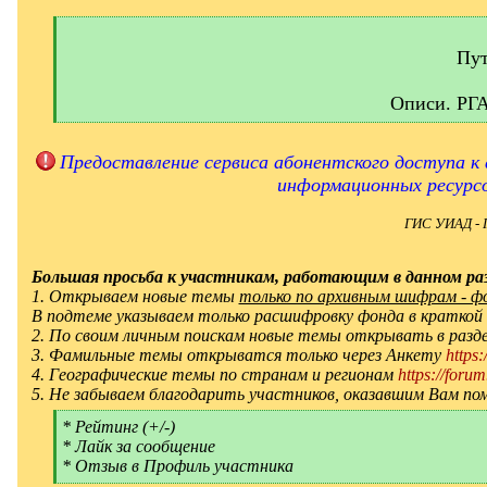
[
q
]
Пут
Описи. РГ
[
/
q
Предоставление сервиса абонентского доступа к 
]
информационных ресурс
ГИС УИАД - 
Большая просьба к участникам, работающим в данном раз
1. Открываем новые темы
только по архивным шифрам - фон
В подтеме указываем только расшифровку фонда в краткой
2. По своим личным поискам новые темы открывать в ра
3. Фамильные темы открыватся только через Анкету
https
4. Географические темы по странам и регионам
https://forum
5. Не забываем благодарить участников, оказавшим Вам по
[
* Рейтинг (+/-)
q
* Лайк за сообщение
]
* Отзыв в Профиль участника
[