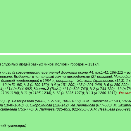
и служилых людей разных чинов, полков и городов. – 1317л.
книги (в современном переплете) формата около А4. л.л.1-41, 106-112 – из
ировано. Выдается в читальный зал на микрофильме (27 роликов). Микроф
 боковой перфорацией в 1984 г., оператор – Жалкина (кратность x11,3). 1 
); Ч.2 (л.51-90); Ч.3 (л.100-150); Ч.4 (л.151-200); Ч.5 (л.201-249); Ч.6 (л.250-299);
4); Ч.14 (л.544-692);
Часть-2
(Том II): Ч.1 (л.693-743); Ч.2 (л.744-780); Ч.3 (л.7
л.1136-1184); Ч.11 (л.1185-1234); Ч.12 (л.1235-1279); Ч.13 (л.1280-1317).
Указат
), Гр. Безобразова (58-82, 112-126, 1002-1039), Ф.М. Товаркова (83-93, 687-6
ина (1040-1048), О. Скороходова (128-142), Ив. Леонидова (677-686), М. Заха
ителева (753-776), А. Лаптева (825-853, 922-950) и А.М. Левашева (980-991)
ной нумерации)