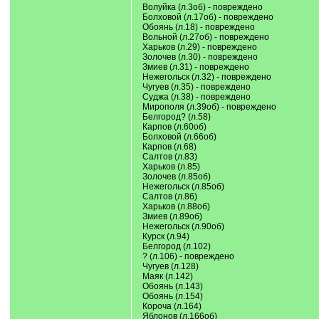
Волуйка (л.3об) - повреждено
Болховой (л.17об) - повреждено
Обоянь (л.18) - повреждено
Вольной (л.27об) - повреждено
Харьков (л.29) - повреждено
Золочев (л.30) - повреждено
Змиев (л.31) - повреждено
Нежегольск (л.32) - повреждено
Чугуев (л.35) - повреждено
Суджа (л.38) - повреждено
Мирополя (л.39об) - повреждено
Белгород? (л.58)
Карпов (л.60об)
Болховой (л.66об)
Карпов (л.68)
Салтов (л.83)
Харьков (л.85)
Золочев (л.85об)
Нежегольск (л.85об)
Салтов (л.86)
Харьков (л.88об)
Змиев (л.89об)
Нежегольск (л.90об)
Курск (л.94)
Белгород (л.102)
? (л.106) - повреждено
Чугуев (л.128)
Маяк (л.142)
Обоянь (л.143)
Обоянь (л.154)
Короча (л.164)
Яблонов (л.166об)