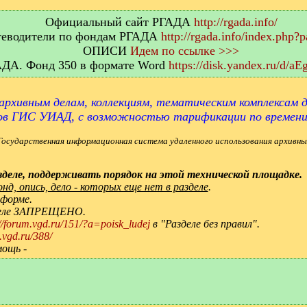
Официальный сайт РГАДА
http://rgada.info/
еводители по фондам РГАДА
http://rgada.info/index.php?
ОПИСИ
Идем по ссылке >>>
АДА. Фонд 350 в формате Word
https://disk.yandex.ru/d/
архивным делам, коллекциям, тематическим комплексам д
ов ГИС УИАД, с возможностью тарификации по времен
Государственная информационная система удаленного использования архивны
деле, поддерживать порядок на этой технической площадке.
д, опись, дело - которых еще нет в разделе
.
 форме.
зделе ЗАПРЕЩЕНО.
://forum.vgd.ru/151/?a=poisk_ludej
в "Разделе без правил".
.vgd.ru/388/
мощь -