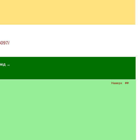
3097/
ред →
Наверх
##