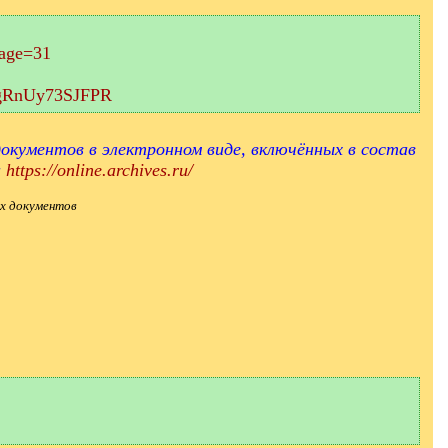
page=31
aEgRnUy73SJFPR
окументов в электронном виде, включённых в состав
и
https://online.archives.ru/
х документов