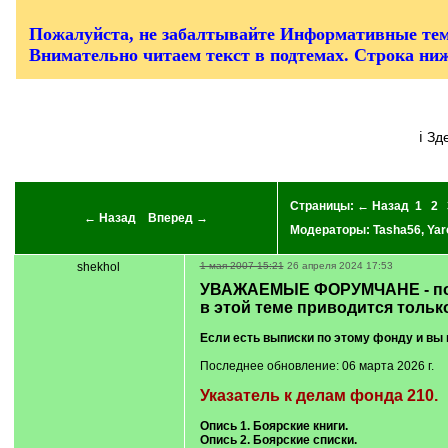
/
q
]
Пожалуйста, не забалтывайте Информативные тем
Внимательно читаем текст в подтемах. Строка ни
ℹ З
Страницы:
← Назад
1
2
← Назад
Вперед →
Модераторы:
Tasha56
,
Yar
shekhol
1 мая 2007 15:21
26 апреля 2024 17:53
УВАЖАЕМЫЕ ФОРУМЧАНЕ - пож
в этой теме приводится тольк
Если есть выписки по этому фонду и вы 
Последнее обновление: 06 марта 2026 г.
Указатель к делам фонда 210.
Опись 1. Боярские книги.
Опись 2. Боярские списки.