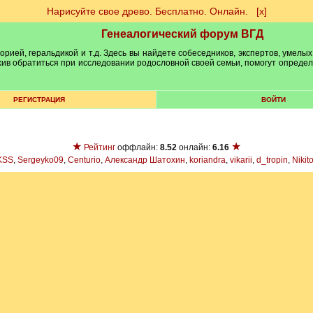
Нарисуйте свое древо. Бесплатно. Онлайн.
[х]
Генеалогический форум ВГД
рией, геральдикой и т.д. Здесь вы найдете собеседников, экспертов, умелых
рхив обратиться при исследовании родословной своей семьи, помогут опреде
РЕГИСТРАЦИЯ
ВОЙТИ
★
★
Рейтинг
оффлайн:
8.52
онлайн:
6.16
KSS
,
Sergeyko09
,
Centurio
,
Александр Шатохин
,
koriandra
,
vikarii
,
d_tropin
,
Nikit