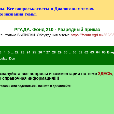
ы. Все вопросы/ответы в Диалоговых темах.
же названия темы.
РГАДА. Фонд 210 - Разрядный приказ
десь только ВЫПИСКИ. Обсуждения в теме
https://forum.vgd.ru/252/9
3
4
5
...
22
23
24
25
26
*
27
28
29
30
...
60
61
62
63
64
65
Впе
oslav_Don
алуйста все вопросы и комментарии по теме
ЗДЕСЬ
,
о справочная информация!!!!
готовы ими поделиться - пишите и добавляйте