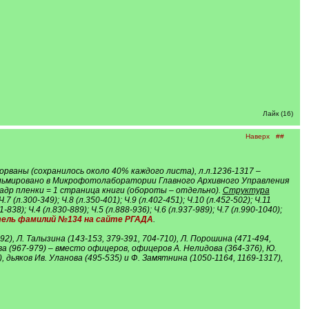
Лайк (16)
Наверх
##
орваны (сохранилось около 40% каждого листа), л.л.1236-1317 –
ильмировано в Микрофотолаборатории Главного Архивного Управления
кадр пленки = 1 страница книги (обороты – отдельно).
Структура
 Ч.7 (л.300-349); Ч.8 (л.350-401); Ч.9 (л.402-451); Ч.10 (л.452-502); Ч.11
81-838); Ч.4 (л.830-889); Ч.5 (л.888-936); Ч.6 (л.937-989); Ч.7 (л.990-1040);
ель фамилий №134 на сайте РГАДА
.
92), Л. Талызина (143-153, 379-391, 704-710), Л. Порошина (471-494,
рова (967-979) – вместо офицеров, офицеров А. Нелидова (364-376), Ю.
, дьяков Ив. Уланова (495-535) и Ф. Замятнина (1050-1164, 1169-1317),