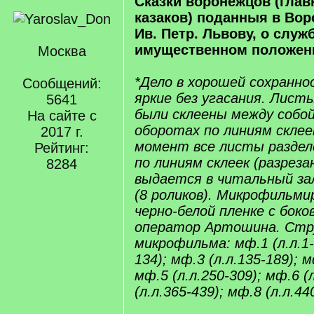
Сказки воронежцов (гла
казаков) поданныя в Вор
Ив. Петр. Львову, о служ
имущественном положени
Москва
*Дело в хорошей сохранно
Сообщений:
яркие без угасания. Листы
5641
были склеены между собой
На сайте с
оборотах по линиям склее
2017 г.
момент все листы раздел
Рейтинг:
по линиям склеек (разрезан
8284
выдается в читальный за
(8 роликов). Микрофильмир
черно-белой пленке с бок
оператор Артошина. Стр
микрофильма: мф.1 (л.л.1-7
134); мф.3 (л.л.135-189); м
мф.5 (л.л.250-309); мф.6 (
(л.л.365-439); мф.8 (л.л.44