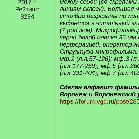
между собой (со скрепами
2017 г.
линиям склеек). Большая 
Рейтинг:
столбца разрезаны по лин
8284
выдается в читальный за
(7 роликов). Микрофильмир
черно-белой пленке 35 мм 
перфорацией, оператор Ж
Структура микрофильма: м
мф.2 (л.л.57-126); мф.3 (л
(л.л.177-259); мф.5 (л.л.26
(л.л.331-404); мф.7 (л.л.40
Сделан алфавит фамили
Воронеж и Воронежский у
https://forum.vgd.ru/post/2