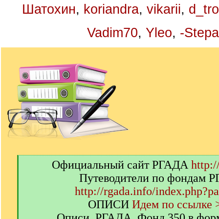
Шатохин
,
koriandra
,
vikarii
,
d_tro
Vadim70
,
Yleo
,
-Stepa
[
Официальный сайт РГАДА
http:/
q
Путеводители по фондам 
]
http://rgada.info/index.php?p
ОПИСИ
Идем по ссылке 
Описи. РГАДА. Фонд 350 в фор