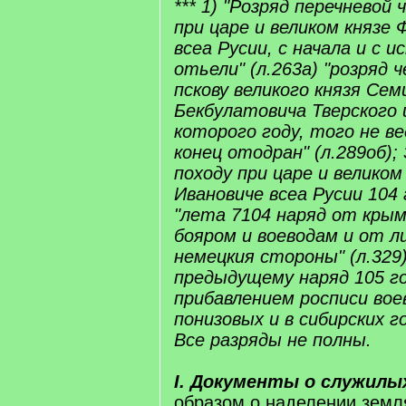
*** 1) "Розряд перечневой 
при царе и великом князе
всеа Русии, с начала и с 
отьели" (л.263а) "розряд ч
пскову великого князя Сем
Бекбулатовича Тверского и
которого году, того не ве
конец отодран" (л.289об); 
походу при царе и великом
Ивановиче всеа Русии 104 г
"лета 7104 наряд от крым
бояром и воеводам и от л
немецкия стороны" (л.329)
предыдущему наряд 105 го
прибавлением росписи воев
понизовых и в сибирских го
Все разряды не полны.
I. Документы о служилы
образом о наделении зем