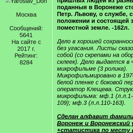
пришлых людей из разны
поданныя в Воронеже сто
Петр. Львову, о службе,
Москва
положении и состоящей 
поместной земле. -162л.
Сообщений:
5641
Дело в хорошей сохраннос
На сайте с
без угасания. Листы сказ
2017 г.
собой (со скрепами на об
Рейтинг:
склеек). Дело выдается в
8284
микрофильме (3 ролика).
Микрофильмировано в 1974
белой пленке с боковой п
оператор Клещева. Стру
микрофильма: мф.1 (л.л.1-5
109); мф.3 (л.л.110-163).
Сделан алфавит фамили
Воронеж и Воронежский 
+статистика по месту 