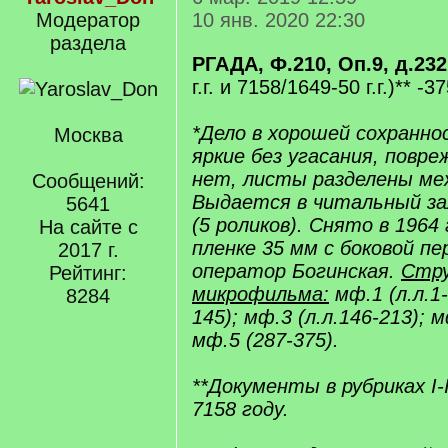
Модератор
10 янв. 2020 22:30
раздела
РГАДА, Ф.210, Оп.9, д.232
г.г. и 7158/1649-50 г.г.)** -3
*Дело в хорошей сохранно
Москва
яркие без угасания, повр
нет, листы разделены ме
Сообщений:
Выдается в читальный за
5641
(5 роликов). Снято в 1964 
На сайте с
пленке 35 мм с боковой п
2017 г.
оператор Богинская.
Стр
Рейтинг:
микрофильма:
мф.1 (л.л.1-
8284
145); мф.3 (л.л.146-213); м
мф.5 (287-375).
**Документы в рубриках I-
7158 году.