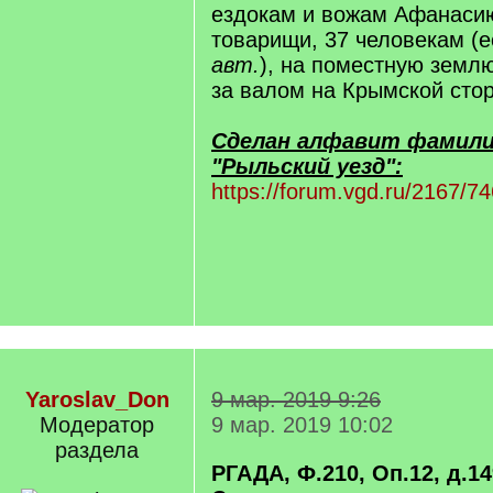
ездокам и вожам Афанаси
товарищи, 37 человекам (
авт.
), на поместную земл
за валом на Крымской стор
Сделан алфавит фамили
"Рыльский уезд":
https://forum.vgd.ru/2167/7
Yaroslav_Don
9 мар. 2019 9:26
Модератор
9 мар. 2019 10:02
раздела
РГАДА, Ф.210, Оп.12, д.149