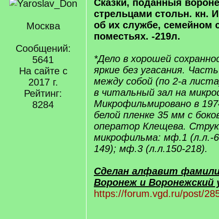
Сказки, поданныя ворон
стрельцами стольн. кн. И
об их службе, семейном 
Москва
поместьях. -219л.
Сообщений:
*Дело в хорошей сохранно
5641
яркие без угасания. Часть
На сайте с
между собой (по 2-а лист
2017 г.
в читальный зал на микро
Рейтинг:
Микрофильмировано в 1974
8284
белой пленке 35 мм с бок
оператор Клещева. Стру
микрофильма: мф.1 (л.л.-69
149); мф.3 (л.л.150-218).
Сделан алфавит фамили
Воронеж и Воронежский у
https://forum.vgd.ru/post/