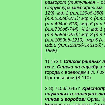
разворот (титульная + о
Структура микрофильма. Ч
129); мф.2 (л.л.129об-250)
(л.л.250об-371); мф.4 (л.л
(л.л.494об-613); мф.6 (л.л
(л.л.730об-744). Ч.2: мф.1 
(л.л.858об-970); мф.3 (л.л
(л.л.1089об-1210); мф.5 (л
мф.6 (л.л.1328об-1451об); 
1555).
1) 173 г.
Список ратных л
из г. Севска на службу
в 
города с воеводами И. Ли
Протасьевым (8-110)
2-8) 7153/1645 г.
Крестопр
служилых и жилецких лю
чинов и городов:
Орла, К
Белагорода, Чугуева, Хотм