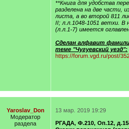
**Книга для удобства пер
разделена на две части, из
листа, а во второй 811 лис
II; л.л.1048-1051 ветхи. В
(л.л.1-7) имеется оглавле
Сделан алфавит фамилий
теме "Чугуевский уезд":
https://forum.vgd.ru/post/
Yaroslav_Don
13 мар. 2019 19:29
Модератор
РГАДА, Ф.210, Оп.12, д.156
раздела