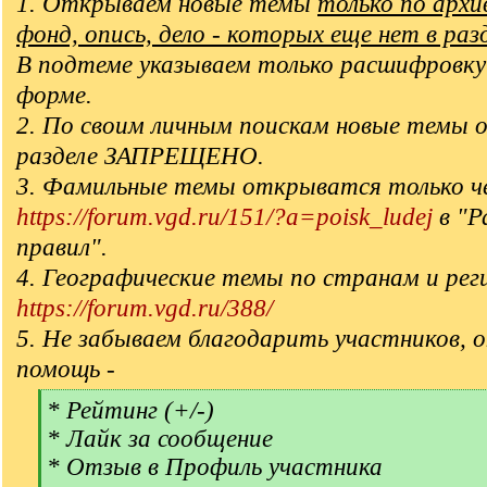
1. Открываем новые темы
только по арх
фонд, опись, дело - которых еще нет в раз
В подтеме указываем только расшифровку
форме.
2. По своим личным поискам новые темы 
разделе ЗАПРЕЩЕНО.
3. Фамильные темы открыватся только ч
https://forum.vgd.ru/151/?a=poisk_ludej
в "Р
правил".
4. Географические темы по странам и рег
https://forum.vgd.ru/388/
5. Не забываем благодарить участников, 
помощь -
[
* Рейтинг (+/-)
q
* Лайк за сообщение
]
* Отзыв в Профиль участника