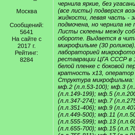
чернила яркие, без угасан
(все листы) подвергся во
Москва
жидкости, левая часть - 
подмочена, но чернила не
Сообщений:
Листы склеены между собо
5641
обороте. Выдается в чит
На сайте с
микрофильме (30 роликов)
2017 г.
лабораторией микрофото
Рейтинг:
реставрации ЦГА СССР в 1
8284
белой пленке с боковой п
кратность x13, оператор
Структура микрофильма: м
мф.2 (л.л.53-100); мф.3 (л
(л.л.149-199); мф.5 (л.л.20
(л.л.347-274); мф.7 (л.л.27
(л.л.351-406); мф.9 (л.л.40
(л.л.449-500); мф.11 (л.л.
(л.л.555-599); мф.13 (л.л.
(л.л.655-700); мф.15 (л.л.