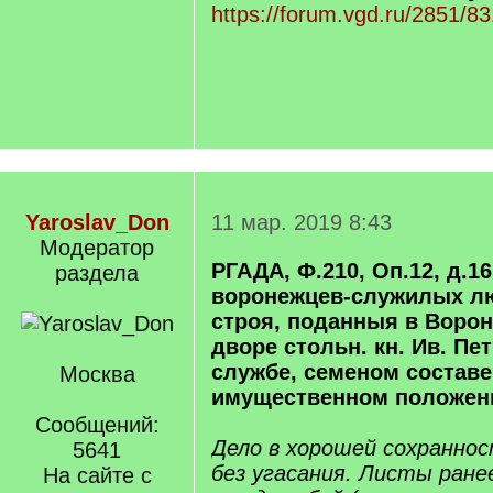
https://forum.vgd.ru/2851/8
Yaroslav_Don
11 мар. 2019 8:43
Модератор
РГАДА, Ф.210, Оп.12, д.161
раздела
воронежцев-служилых лю
строя, поданныя в Воро
дворе стольн. кн. Ив. Пет
службе, семеном составе
Москва
имущественном положени
Сообщений:
Дело в хорошей сохраннос
5641
без угасания. Листы ране
На сайте с