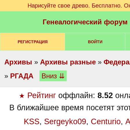
Нарисуйте свое древо. Бесплатно. О
Генеалогический форум
РЕГИСТРАЦИЯ
ВОЙТИ
Архивы
»
Архивы разные
»
Федера
»
РГАДА
Вниз ⇊
Рейтинг
оффлайн:
8.52
онл
★
В ближайшее время посетят это
KSS
,
Sergeyko09
,
Centurio
,
А