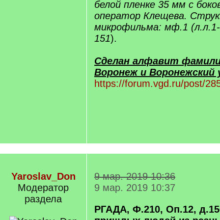
белой пленке 35 мм с бок
оператор Клещева. Стру
микрофильма: мф.1 (л.л.1-8
151
).
Сделан алфавит фамили
Воронеж и Воронежский у
https://forum.vgd.ru/post/
Yaroslav_Don
9 мар. 2019 10:36
Модератор
9 мар. 2019 10:37
раздела
РГАДА, Ф.210, Оп.12, д.156