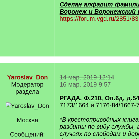
Сделан алфавит фамили
Воронеж и Воронежский у
https://forum.vgd.ru/2851/83
Yaroslav_Don
14 мар. 2019 12:14
Модератор
16 мар. 2019 9:57
раздела
РГАДА, Ф.210, Оп.6д, д.5
7173/1664 и 7176-84/1667-76
*В крестоприводных книг
Москва
разбиты по виду службы, 
случаях по слободам и де
Сообщений: