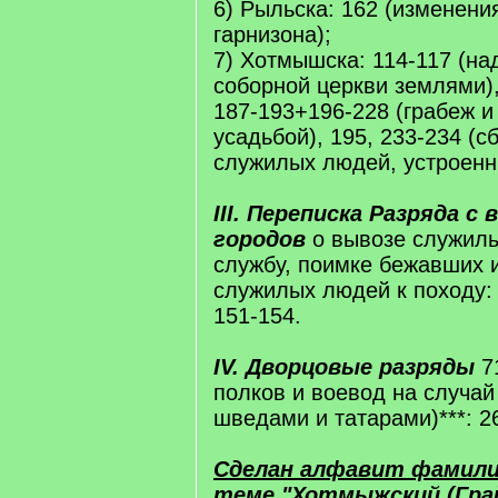
6) Рыльска: 162 (изменени
гарнизона);
7) Хотмышска: 114-117 (на
соборной церкви землями), 
187-193+196-228 (грабеж и
усадьбой), 195, 233-234 (с
служилых людей, устроенн
III. Переписка Разряда с
городов
о вывозе служил
службу, поимке бежавших 
служилых людей к походу: 
151-154.
IV. Дворцовые разряды
71
полков и воевод на случай
шведами и татарами)***: 2
Сделан алфавит фамил
теме "Хотмыжский (Гра