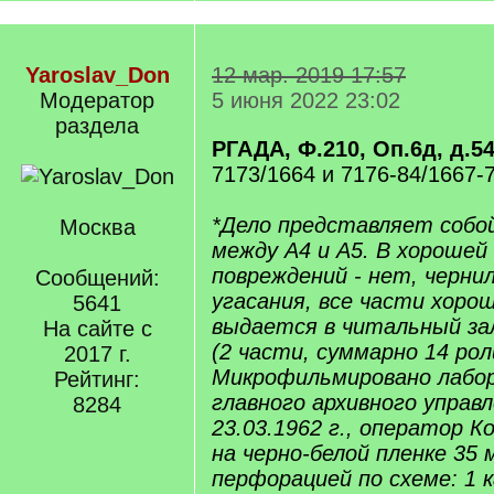
Yaroslav_Don
12 мар. 2019 17:57
Модератор
5 июня 2022 23:02
раздела
РГАДА, Ф.210, Оп.6д, д.5
7173/1664 и 7176-84/1667-76
*Дело представляет собо
Москва
между А4 и А5. В хорошей
повреждений - нет, чернил
Сообщений:
угасания, все части хоро
5641
выдается в читальный за
На сайте с
(2 части, суммарно 14 рол
2017 г.
Микрофильмировано лабо
Рейтинг:
главного архивного упра
8284
23.03.1962 г., оператор 
на черно-белой пленке 35 
перфорацией по схеме: 1 к