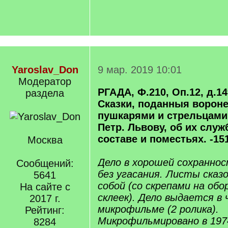
Yaroslav_Don
9 мар. 2019 10:01
Модератор
РГАДА, Ф.210, Оп.12, д.149
раздела
Сказки, поданныя вороне
пушкарями и стрельцами 
Петр. Львову, об их служ
составе и поместьях. -15
Москва
Дело в хорошей сохраннос
Сообщений:
без угасания. Листы сказ
5641
собой (со скрепами на об
На сайте с
склеек). Дело выдается в
2017 г.
микрофильме (2 ролика).
Рейтинг:
Микрофильмировано в 1974
8284