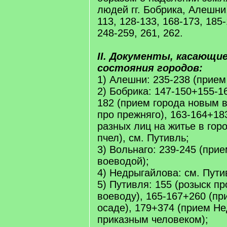
людей гг. Бобрика, Алешни
113, 128-133, 168-173, 185-
248-259, 261, 262.
II. Документы, касающие
состояния городов:
1) Алешни: 235-238 (прием
2) Бобрика: 147-150+155-1
182 (прием города новым 
про прежняго), 163-164+18
разных лиц на житье в горо
пчел), см. Путивль;
3) Вольнаго: 239-245 (при
воеводой);
4) Недрыгайлова: см. Пути
5) Путивля: 155 (розыск пр
воеводу), 165-167+260 (пр
осаде), 179+374 (прием Н
приказным человеком);