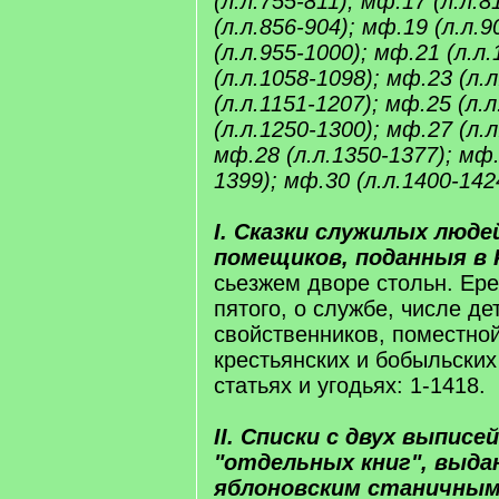
(л.л.755-811); мф.17 (л.л.
(л.л.856-904); мф.19 (л.л.
(л.л.955-1000); мф.21 (л.л
(л.л.1058-1098); мф.23 (л.
(л.л.1151-1207); мф.25 (л.
(л.л.1250-1300); мф.27 (л.л
мф.28 (л.л.1350-1377); мф.
1399); мф.30 (л.л.1400-142
I. Сказки служилых люде
помещиков, поданныя в 
сьезжем дворе стольн. Ер
пятого, о службе, числе де
свойственников, поместно
крестьянских и бобыльских
статьях и угодьях: 1-1418.
II. Списки с двух выписей 
"отдельных книг", выда
яблоновским станичны