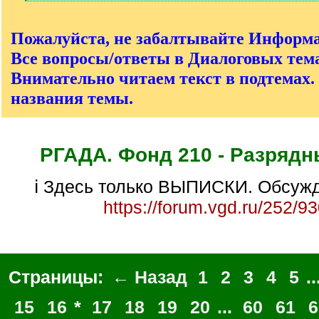
[
/
q
Пожалуйста, не забалтывайте Информ
]
Все вопросы/ответы в Диалоговых тема
Внимательно читаем текст в подтемах.
названия темы.
РГАДА. Фонд 210 - Разрядн
ℹ Здесь только ВЫПИСКИ. Обсужд
https://forum.vgd.ru/252/9
Страницы:
← Назад
1
2
3
4
5
..
15
16
*
17
18
19
20
...
60
61
6