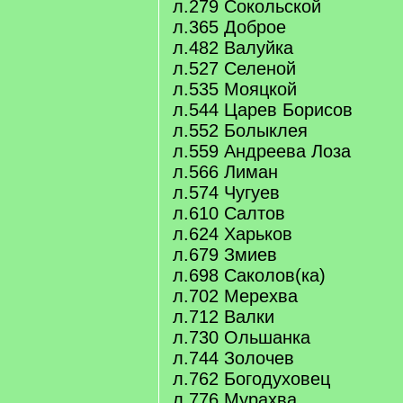
л.279 Сокольской
л.365 Доброе
л.482 Валуйка
л.527 Селеной
л.535 Мояцкой
л.544 Царев Борисов
л.552 Болыклея
л.559 Андреева Лоза
л.566 Лиман
л.574 Чугуев
л.610 Салтов
л.624 Харьков
л.679 Змиев
л.698 Саколов(ка)
л.702 Мерехва
л.712 Валки
л.730 Ольшанка
л.744 Золочев
л.762 Богодуховец
л.776 Мурахва