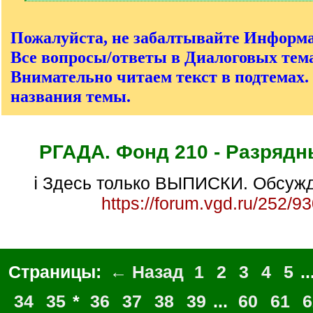
[
/
q
Пожалуйста, не забалтывайте Информ
]
Все вопросы/ответы в Диалоговых тема
Внимательно читаем текст в подтемах.
названия темы.
РГАДА. Фонд 210 - Разрядн
ℹ Здесь только ВЫПИСКИ. Обсужд
https://forum.vgd.ru/252/9
Страницы:
← Назад
1
2
3
4
5
..
34
35
*
36
37
38
39
...
60
61
6