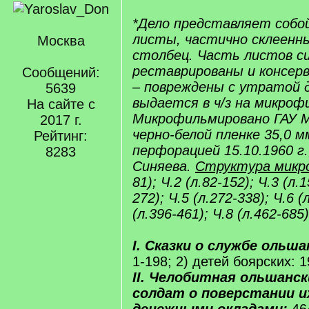
*Дело представляет собо
листы, частично склеенны
Москва
столбец. Часть листов с
реставрированы и консерв
Сообщений:
– повреждены с утратой 
5639
выдается в ч/з на микрофи
На сайте с
Микрофильмировано ГАУ 
2017 г.
черно-белой пленке 35,0 м
Рейтинг:
перфорацией 15.10.1960 г.
8283
Синяева.
Структура микр
81); Ч.2 (л.82-152); Ч.3 (л.
272); Ч.5 (л.272-338); Ч.6 (
(л.396-461); Ч.8 (л.462-685)
I. Сказки о службе ольша
1-198; 2) детей боярских: 1
II. Челобитная ольшанск
солдат о поверстании 