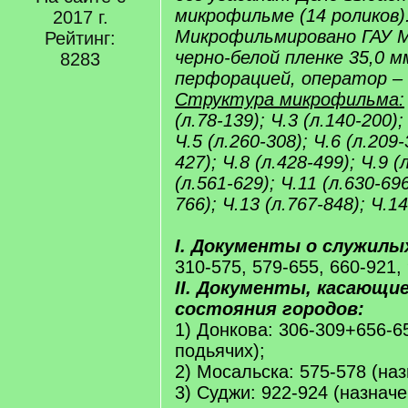
микрофильме (14 роликов)
2017 г.
Микрофильмировано ГАУ 
Рейтинг:
черно-белой пленке 35,0 м
8283
перфорацией, оператор – 
Структура микрофильма:
(л.78-139); Ч.3 (л.140-200);
Ч.5 (л.260-308); Ч.6 (л.209-
427); Ч.8 (л.428-499); Ч.9 (
(л.561-629); Ч.11 (л.630-696
766); Ч.13 (л.767-848); Ч.14
I. Документы о служилы
310-575, 579-655, 660-921,
II. Документы, касающие
состояния городов:
1) Донкова: 306-309+656-6
подьячих);
2) Мосальска: 575-578 (на
3) Суджи: 922-924 (назнач