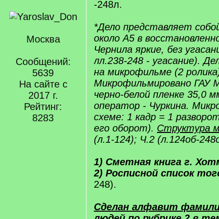
-248л.
*Дело представляет собо
около А5 в восстановленн
Москва
Чернила яркие, без угасан
лл.238-248 - угасание). Де
Сообщений:
на микрофильме (2 ролика)
5639
Микрофильмировано ГАУ 
На сайте с
черно-белой пленке 35,0 мм 
2017 г.
оператор - Чуркина. Мик
Рейтинг:
схеме: 1 кадр = 1 разворо
8283
его оборот).
Структура 
(л.1-124); Ч.2 (л.124об-248
1) Сметная книга г. Хо
2) Росписной список тог
248).
Сделан алфавит фамили
людей по рубрике 2 в т