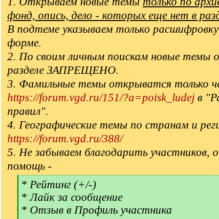
1. Открываем новые темы
только по арх
фонд, опись, дело - которых еще нет в раз
В подтеме указываем только расшифровку
форме.
2. По своим личным поискам новые темы 
разделе ЗАПРЕЩЕНО.
3. Фамильные темы открыватся только ч
https://forum.vgd.ru/151/?a=poisk_ludej
в "Р
правил".
4. Географические темы по странам и рег
https://forum.vgd.ru/388/
5. Не забываем благодарить участников, 
помощь -
[
* Рейтинг (+/-)
q
* Лайк за сообщение
]
* Отзыв в Профиль участника