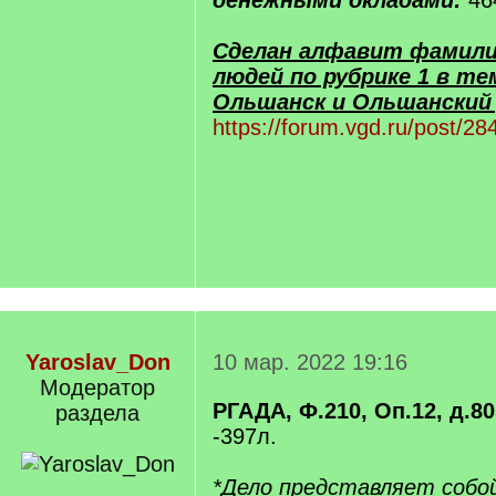
денежными окладами:
46
Сделан алфавит фамили
людей по рубрике 1 в те
Ольшанск и Ольшанский 
https://forum.vgd.ru/post/
Yaroslav_Don
10 мар. 2022 19:16
Модератор
РГАДА, Ф.210, Оп.12, д.80
раздела
-397л.
*Дело представляет собо