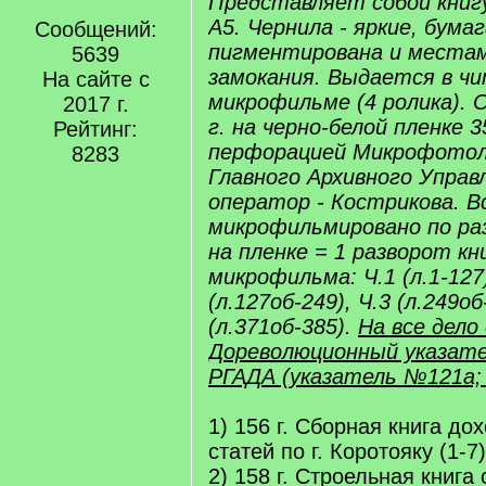
Представляет собой книг
А5. Чернила - яркие, бумаг
Сообщений:
пигментирована и местам
5639
замокания. Выдается в чи
На сайте с
микрофильме (4 ролика). 
2017 г.
г. на черно-белой пленке 3
Рейтинг:
перфорацией Микрофото
8283
Главного Архивного Управ
оператор - Кострикова. В
микрофильмировано по ра
на пленке = 1 разворот к
микрофильма: Ч.1 (л.1-127)
(л.127об-249), Ч.3 (л.249об
(л.371об-385).
На все дел
Дореволюционный указате
РГАДА (указатель №121а; 
1) 156 г. Сборная книга до
статей по г. Коротояку (1-7)
2) 158 г. Строельная книг