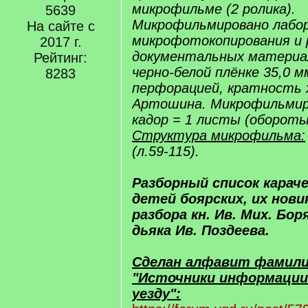
микрофильме (2 ролика).
5639
Микрофильмировано лабо
На сайте с
микрофотокопирования и 
2017 г.
документальных материа
Рейтинг:
черно-белой плёнке 35,0 м
8283
перфорацией, кратность х
Артошина. Микрофильмиро
кадор = 1 листы (обороты
Структура микрофильма:
(л.59-115).
Разборный список караче
детей боярских, их нови
разбора кн. Ив. Мих. Бо
дьяка Ив. Поздеева.
Сделан алфавит фамили
"Источники информации
уезду":