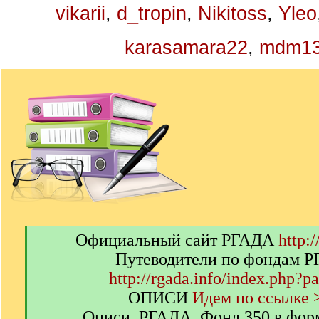
vikarii
,
d_tropin
,
Nikitoss
,
Yleo
karasamara22
,
mdm1
[
Официальный сайт РГАДА
http:/
q
Путеводители по фондам 
]
http://rgada.info/index.php?p
ОПИСИ
Идем по ссылке 
Описи. РГАДА. Фонд 350 в фор