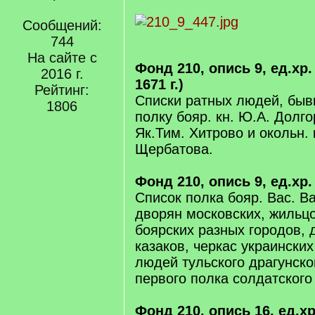
Сообщений:
744
На сайте с
Фонд 210, опись 9, ед.хр.
2016 г.
1671 г.)
Рейтинг:
Списки ратных людей, быв
1806
полку бояр. кн. Ю.А. Долго
Як.Тим. Хитрово и окольн. 
Щербатова.
Фонд 210, опись 9, ед.хр. 
Список полка бояр. Вас. В
дворян московских, жильцо
боярских разных городов, 
казаков, черкас украинских
людей тульского драгунског
первого полка солдатского
Фонд 210, опись 16, ед.хр.