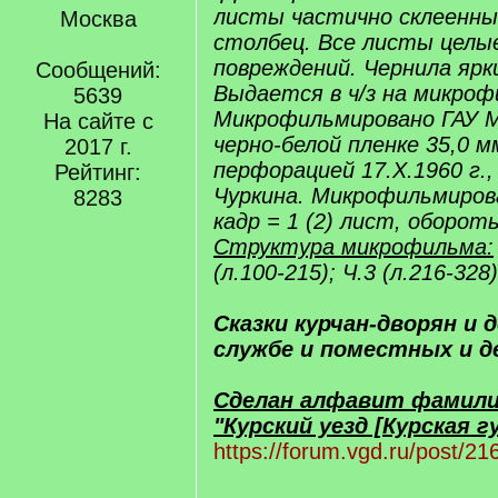
листы частично склеенны
Москва
столбец. Все листы целые
повреждений. Чернила ярки
Сообщений:
Выдается в ч/з на микрофи
5639
Микрофильмировано ГАУ 
На сайте с
черно-белой пленке 35,0 м
2017 г.
перфорацией 17.X.1960 г.
Рейтинг:
Чуркина. Микрофильмирова
8283
кадр = 1 (2) лист, оборот
Структура микрофильма:
(л.100-215); Ч.3 (л.216-328)
Сказки курчан-дворян и 
службе и поместных и д
Сделан алфавит фамили
"Курский уезд [Курская гу
https://forum.vgd.ru/post/