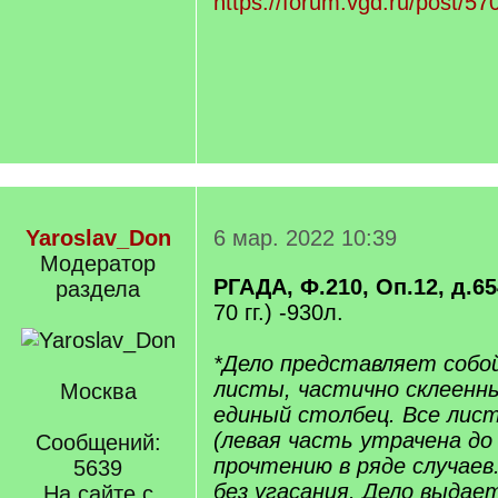
https://forum.vgd.ru/post/
Yaroslav_Don
6 мар. 2022 10:39
Модератор
РГАДА, Ф.210, Оп.12, д.65
раздела
70 гг.) -930л.
*Дело представляет собо
листы, частично склеенны
Москва
единый столбец. Все лис
(левая часть утрачена до
Сообщений:
прочтению в ряде случаев.
5639
без угасания. Дело выдает
На сайте с