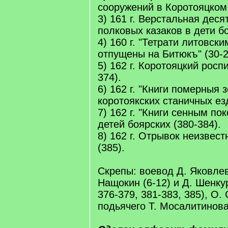
сооружений в Коротояцком 
3) 161 г. Верстальная деся
полковых казаков в дети бо
4) 160 г. "Тетрати литовск
отпущены на Битюкъ" (30-2
5) 162 г. Коротояцкий росп
374).
6) 162 г. "Книги померныя 
коротоякских станичных ез
7) 162 г. "Книги сенным по
детей боярских (380-384).
8) 162 г. Отрывок неизвес
(385).
Скрепы: воевод Д. Яковлева
Нащокин (6-12) и Д. Шенкур
376-379, 381-383, 385), О. 
подьячего Т. Мосалитинова