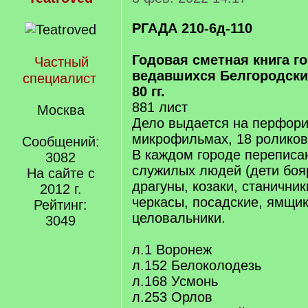
РГАДА 210-6д-110
Годовая сметная книга г
Частный
ведавшихся Белгородски
специалист
80 гг.
881 лист
Москва
Дело выдается на перфор
микрофильмах, 18 роликов
Сообщений:
В каждом городе переписа
3082
служилых людей (дети боя
На сайте с
драгуны, козаки, станичники
2012 г.
черкасы, посадские, ямщик
Рейтинг:
целовальники.
3049
л.1 Воронеж
л.152 Белоколодезь
л.168 Усмонь
л.253 Орлов