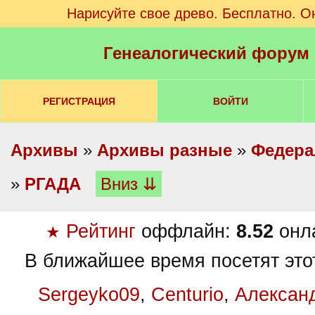
Нарисуйте свое древо. Бесплатно. О
Генеалогический форум
РЕГИСТРАЦИЯ
ВОЙТИ
Архивы
»
Архивы разные
»
Федера
»
РГАДА
Вниз ⇊
Рейтинг
оффлайн:
8.52
онл
★
В ближайшее время посетят это
Sergeyko09
,
Centurio
,
Алексан