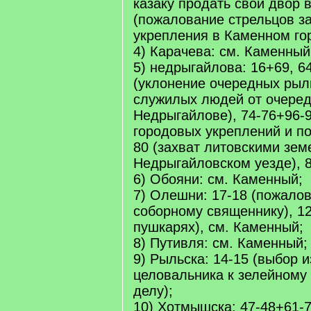
казаку продать свой двор в
(пожалование стрельцов за
укрепления в Каменном го
4) Карачева: см. Каменный
5) недрыгайлова: 16+69, 64
(уклонение очередных рыль
служилых людей от очеред
Недрыгайлове), 74-76+96-9
городовых укреплений и поч
80 (захват литовскими зем
Недрыгайловском уезде), 8
6) Обояни: см. Каменный;
7) Олешни: 17-18 (пожало
соборному священнику), 12
пушкарях), см. Каменный;
8) Путивля: см. Каменный;
9) Рыльска: 14-15 (выбор 
целовальника к зелейному
делу);
10) Хотмышска: 47-48+61-