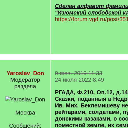
Сделан алфавит фамили
"Изюмский слободской ка
https://forum.vgd.ru/post/
Yaroslav_Don
9 фев. 2019 11:33
Модератор
24 июля 2022 8:49
раздела
РГАДА, Ф.210, Оп.12, д.147
Сказки, поданныя в Недр
Ив. Мих. Беклемишеву н
рейтарами, солдатами, 
Москва
донскими казаками, о со
поместной земле, их сем
Сообщений: