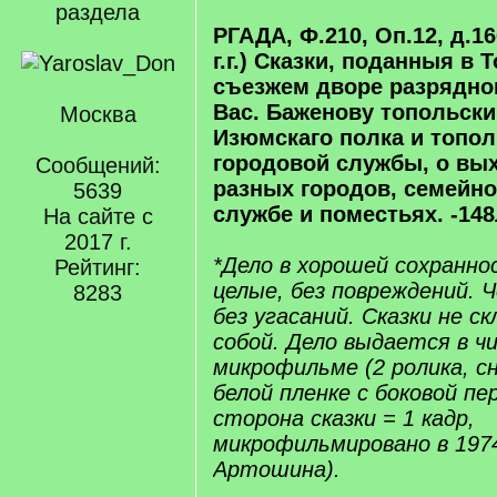
раздела
РГАДА, Ф.210, Оп.12, д.16
г.г.) Сказки, поданныя в 
съезжем дворе разрядно
Вас. Баженову топольски
Москва
Изюмскаго полка и топо
городовой службы, о вых
Сообщений:
разных городов, семейн
5639
службе и поместьях. -148
На сайте с
2017 г.
*Дело в хорошей сохранно
Рейтинг:
целые, без повреждений. Ч
8283
без угасаний. Сказки не с
собой. Дело выдается в ч
микрофильме (2 ролика, с
белой пленке с боковой пе
сторона сказки = 1 кадр,
микрофильмировано в 1974
Артошина).