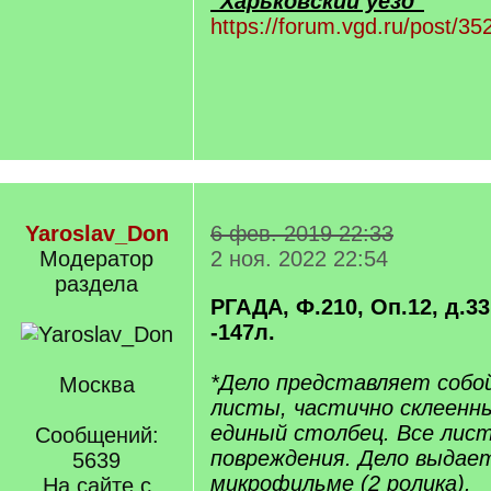
"Харьковский уезд"
https://forum.vgd.ru/post/
Yaroslav_Don
6 фев. 2019 22:33
Модератор
2 ноя. 2022 22:54
раздела
РГАДА, Ф.210, Оп.12, д.331
-147л.
*Дело представляет собо
Москва
листы, частично склеенны
единый столбец. Все лист
Сообщений:
повреждения. Дело выдаетс
5639
микрофильме (2 ролика).
На сайте с