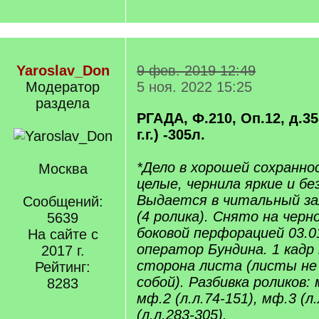
Yaroslav_Don
9 фев. 2019 12:49
Модератор
5 ноя. 2022 15:25
раздела
РГАДА, Ф.210, Оп.12, д.35
г.г.) -305л.
*Дело в хорошей сохранно
Москва
целые, чернила яркие и бе
Выдается в читальный за
Сообщений:
(4 ролика). Снято на черн
5639
боковой перфорацией 03.01
На сайте с
оператор Бундина. 1 кадр 
2017 г.
сторона листа (листы не
Рейтинг:
собой). Разбивка роликов: м
8283
мф.2 (л.л.74-151), мф.3 (л
(л.л.283-305).