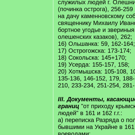
служилых людей г. Олешни
(починка острога), 256-259
на дачу каменновскому со
священнику Михаилу Ивано
бортное угодье и звериныя
олешенских казаков), 262;
16) Ольшанка: 59, 162-164;
17) Острогожска: 173-174;
18) Сокольска: 145+170;
19) Усерда: 155-157, 158;
20) Хотмышска: 105-108, 10
135-136, 146-152, 179, 188-
210, 233-234, 251-254, 281
III. Документы, касающи
границ
"от приходу крымск
людей" в 161 и 162 г.г.:
а) переписка Разряда о по
бывшими на Украйне в 161 и
воеводами: