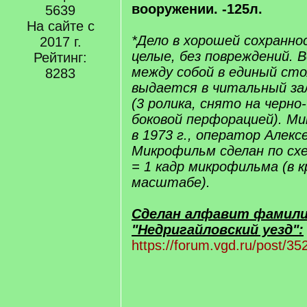
вооружении. -125л.
5639
На сайте с
*Дело в хорошей сохранно
2017 г.
целые, без повреждений. В
Рейтинг:
между собой в единый сто
8283
выдается в читальный за
(3 ролика, снято на черно
боковой перфорацией). М
в 1973 г., оператор Алекс
Микрофильм сделан по схе
= 1 кадр микрофильма (в 
масштабе).
Сделан алфавит фамили
"Недригайловский уезд":
https://forum.vgd.ru/post/