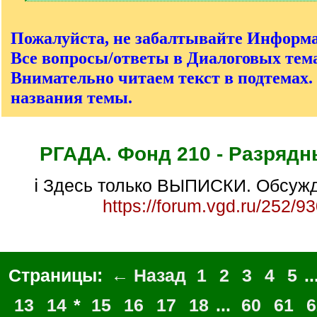
[
/
q
Пожалуйста, не забалтывайте Информ
]
Все вопросы/ответы в Диалоговых тема
Внимательно читаем текст в подтемах.
названия темы.
РГАДА. Фонд 210 - Разрядн
ℹ Здесь только ВЫПИСКИ. Обсужд
https://forum.vgd.ru/252/9
Страницы:
← Назад
1
2
3
4
5
..
13
14
*
15
16
17
18
...
60
61
6