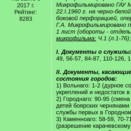
Микрофильмировано ГАУ 
2017 г.
22.I.1960 г. на черно-бело
Рейтинг:
боковой перфорацией, опе
8283
Г.А. Микрофильмировано по
1 лист (обороты - отдель
микрофильма:
Ч.1 (л.1-76);
I. Документы о служилы
49, 56-57, 84-87, 110-126, 
II. Документы, касающие
состояния городов:
1) Вольнаго: 1-2 (дурное с
укреплений и недостаток в
2) Городнаго: 90-95 (смен
детей боярских чернянами 
службы первых в Городном
3) Каменноаго: 58-59, 70-7
(разрешение карачевскому