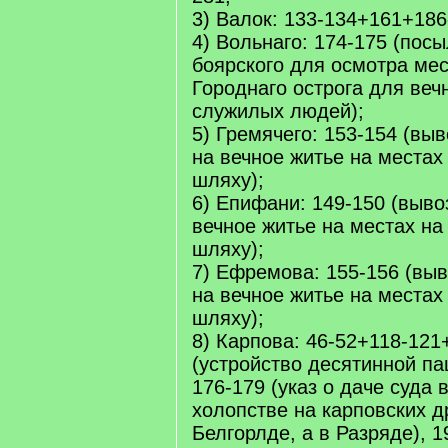
3) Валок: 133-134+161+186
4) Вольнаго: 174-175 (пос
боярского для осмотра мес
Городнаго острога для веч
служилых людей);
5) Гремячего: 153-154 (вы
на вечное житье на местах
шляху);
6) Епифани: 149-150 (выво
вечное житье на местах н
шляху);
7) Ефремова: 155-156 (вы
на вечное житье на местах
шляху);
8) Карпова: 46-52+118-121
(устройство десятинной па
176-179 (указ о даче суда 
холопстве на карповских д
Белгорлде, а в Разряде), 1