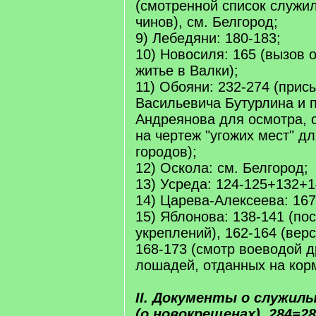
(смотренной список служи
чинов), см. Белгород;
9) Лебедяни: 180-183;
10) Новосиля: 165 (вызов 
житье в Валки);
11) Обояни: 232-274 (прис
Васильевича Бутурлина и 
Андреянова для осмотра, 
на чертеж "угожих мест" д
городов);
12) Оскола: см. Белгород;
13) Усреда: 124-125+132+1
14) Царева-Алексеева: 167
15) Яблонова: 138-141 (по
укреплений), 162-164 (верс
168-173 (смотр воеводой д
лошадей, отданных на кор
II. Документы о служилы
(о новокрещенах), 284=28