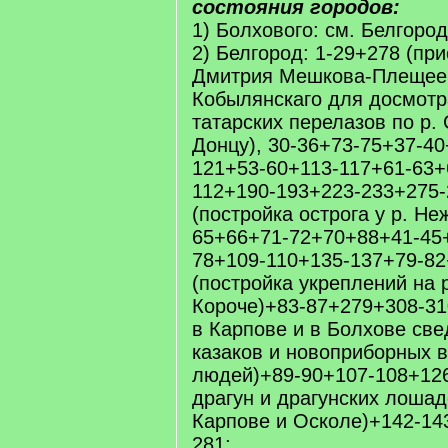
состояния городов:
1) Болхового: см. Белгород
2) Белгород: 1-29+278 (пр
Дмитрия Мешкова-Плещее
Кобылянскаго для досмотр
татарских перелазов по р.
Донцу), 30-36+73-75+37-40
121+53-60+113-117+61-63+
112+190-193+223-233+275-
(постройка острога у р. Не
65+66+71-72+70+88+41-45
78+109-110+135-137+79-82
(постройка укреплений на 
Короче)+83-87+279+308-31
в Карпове и в Болхове све
казаков и новоприборных в
людей)+89-90+107-108+126
драгун и драгунских лошад
Карпове и Осколе)+142-14
281;