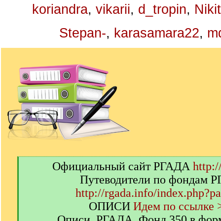
koriandra
,
vikarii
,
d_tropin
,
Niki
Stepan-
,
karasamara22
,
m
[
Официальный сайт РГАДА
http:/
q
Путеводители по фондам 
]
http://rgada.info/index.php?p
ОПИСИ
Идем по ссылке 
Описи. РГАДА. Фонд 350 в фор