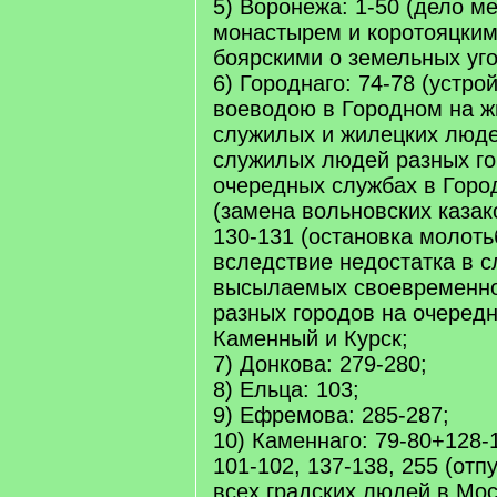
5) Воронежа: 1-50 (дело 
монастырем и коротояцким
боярскими о земельных угод
6) Городнаго: 74-78 (устр
воеводою в Городном на ж
служилых и жилецких люде
служилых людей разных го
очередных службах в Город
(замена вольновских казак
130-131 (остановка молот
вследствие недостатка в 
высылаемых своевременн
разных городов на очередн
Каменный и Курск;
7) Донкова: 279-280;
8) Ельца: 103;
9) Ефремова: 285-287;
10) Каменнаго: 79-80+128-
101-102, 137-138, 255 (отп
всех градских людей в Мос