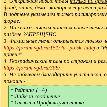
1. Открываем новые темы
только по арх
фонд, опись, дело - которых еще нет в раз
В подтеме указываем только расшифровку
форме.
2. По своим личным поискам новые темы 
разделе ЗАПРЕЩЕНО.
3. Фамильные темы открыватся только ч
https://forum.vgd.ru/151/?a=poisk_ludej
в "Р
правил".
4. Географические темы по странам и рег
https://forum.vgd.ru/388/
5. Не забываем благодарить участников, 
помощь -
[
* Рейтинг (+/-)
q
* Лайк за сообщение
]
* Отзыв в Профиль участника