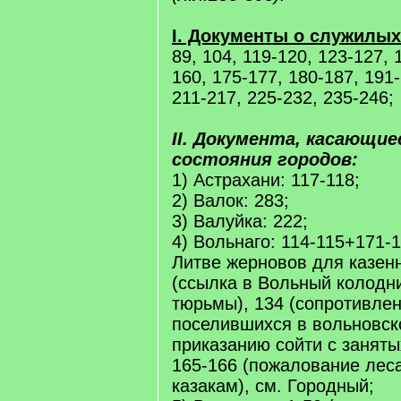
I. Документы о служилы
89, 104, 119-120, 123-127, 
160, 175-177, 180-187, 191-
211-217, 225-232, 235-246;
II. Документа, касающие
состояния городов:
1) Астрахани: 117-118;
2) Валок: 283;
3) Валуйка: 222;
4) Вольнаго: 114-115+171-1
Литве жерновов для казен
(ссылка в Вольный колодн
тюрьмы), 134 (сопротивлен
поселившихся в вольновск
приказанию сойти с заняты
165-166 (пожалование лес
казакам), см. Городный;