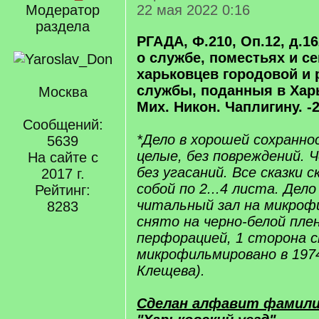
Модератор
22 мая 2022 0:16
раздела
РГАДА, Ф.210, Оп.12, д.162
о службе, поместьях и с
харьковцев городовой и 
службы, поданныя в Хар
Москва
Мих. Никон. Чаплигину. -
Сообщений:
*Дело в хорошей сохранно
5639
целые, без повреждений. Ч
На сайте с
без угасаний. Все сказки 
2017 г.
собой по 2...4 листа. Дел
Рейтинг:
читальный зал на микрофи
8283
снято на черно-белой плен
перфорацией, 1 сторона ск
микрофильмировано в 1974
Клещева).
Сделан алфавит фамили