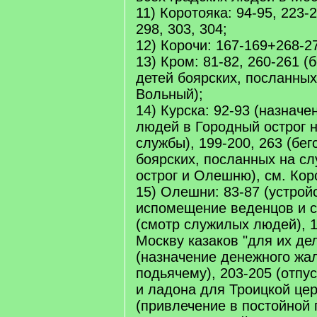
11) Коротояка: 94-95, 223-
298, 303, 304;
12) Корочи: 167-169+268-27
13) Кром: 81-82, 260-261 (
детей боярских, посланных
Вольный);
14) Курска: 92-93 (назнач
людей в Городный острог 
службы), 199-200, 263 (бег
боярских, посланных на с
острог и Олешню), см. Кор
15) Олешни: 83-87 (устрой
испомещение веденцов и с
(смотр служилых людей), 1
Москву казаков "для их дел
(назначение денежного жа
подьячему), 203-205 (отпу
и ладона для Троицкой цер
(привлечение в постойной 