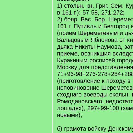
1) стольн. кн. Григ. Сем. 
в 161 г.): 57-58, 271-272;
2) бояр. Вас. Бор. Шереме
161 г. Путивль и Белгород в
(прием Шереметевым и дь
Вальцовым Яблонова от кн.
дьяка Никиты Наумова, за
приеме, возникшия вследс
Куракиным росписей город
Москву для представления 
71+96-98+276-278+284+28
(приготовление к походу в 1
неповиновение Шереметев
сходнаго воеводы окольн. к
Ромодановскаго, недостато
лошадях), 297+99-100 (за
новыми);
б) грамота войску Донском