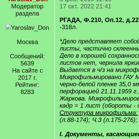
Модератор
17 окт. 2022 21:41
раздела
РГАДА, Ф.210, Оп.12, д.224
-318л.
*Дело представляет собо
Москва
листы, частично склеенны
Дело в хорошей сохранно
Сообщений:
листов нет, чернила яркие
5639
Выдается в ч/з на микрофи
На сайте с
Микрофильмировано ГАУ 
2017 г.
черно-белой пленке 35,0 м
Рейтинг:
перфорацией 21.11.1959 г.
8283
Жаркова. Микрофильмирова
кадр = 1 лист (обороты - 
Структура микрофильма:
(л.88-174); Ч.3 (л.175-276);
I. Документы, касающие