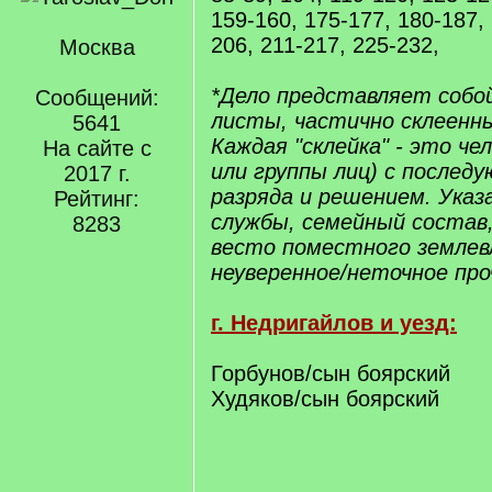
159-160, 175-177, 180-187,
206, 211-217, 225-232,
Москва
*Дело представляет собо
Сообщений:
листы, частично склеенны
5641
Каждая "склейка" - это че
На сайте с
или группы лиц) с послед
2017 г.
разряда и решением. Ука
Рейтинг:
службы, семейный состав,
8283
весто поместного землевла
неуверенное/неточное пр
г. Недригайлов и уезд:
Горбунов/сын боярский
Худяков/сын боярский