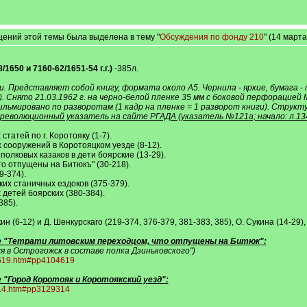
щений этой темы была выделена в тему "
Обсуждения по фонду 210
" (14 март
/1650 и 7160-62/1651-54 г.г.)
-385л.
. Представляет собой книгу, формата около А5. Чернила - яркие, бумага -
). Снято 21.03.1962 г. на черно-белой пленке 35 мм с боковой перфораци
ьмировано по разворотам (1 кадр на пленке = 1 разворот книги). Структура м
революционный указатель на сайте РГАДА (указатель №121а; начало: л.13
статей по г. Коротояку (1-7).
 сооружений в Коротояцком уезде (8-12).
полковых казаков в дети боярские (13-29).
что отпущены на Битюкъ" (30-218).
9-374).
ких станичных ездоков (375-379).
х детей боярских (380-384).
385).
н (6-12) и Д. Шенкурскаго (219-374, 376-379, 381-383, 385), О. Сукина (14-29)
е "Тетрати литовским переходцом, что отпущены на Битюк":
я в Острогожск в составе полка Дзиньковского")
04619.htm#pp4104619
"Город Коротояк и Коротоякский уезд":
9314.htm#pp3129314