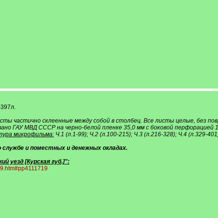
-397л.
ы частично склеенные между собой в столбец. Все листы целые, без повре
но ГАУ МВД СССР на черно-белой пленке 35,0 мм с боковой перфорацией 17
ура микрофильма:
Ч.1 (л.1-99); Ч.2 (л.100-215); Ч.3 (л.216-328); Ч.4 (л.329-401
о службе и поместных и денежных окладах.
 уезд [Курская губ.]":
719.htm#pp4111719