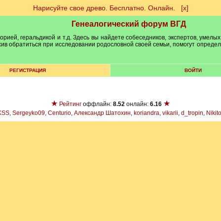
Нарисуйте свое древо. Бесплатно. Онлайн.
[х]
Генеалогический форум ВГД
рией, геральдикой и т.д. Здесь вы найдете собеседников, экспертов, умелых
рхив обратиться при исследовании родословной своей семьи, помогут опреде
РЕГИСТРАЦИЯ
ВОЙТИ
★
★
Рейтинг
оффлайн:
8.52
онлайн:
6.16
KSS
,
Sergeyko09
,
Centurio
,
Александр Шатохин
,
koriandra
,
vikarii
,
d_tropin
,
Nikit