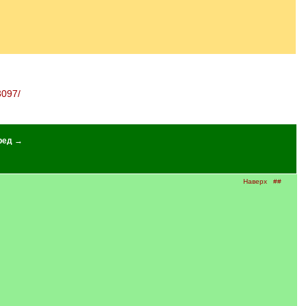
3097/
ред →
Наверх
##