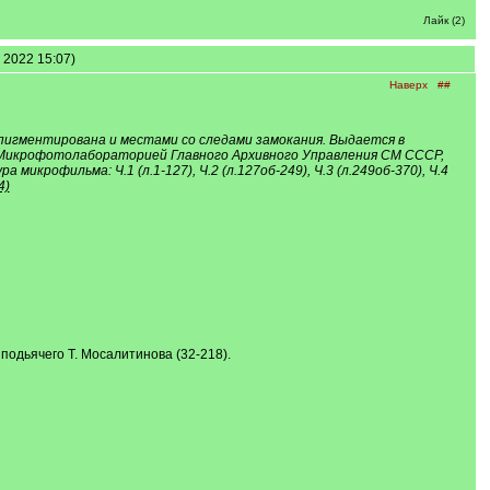
Лайк (2)
а 2022 15:07)
Наверх
##
 пигментирована и местами со следами замокания. Выдается в
ей Микрофотолабораторией Главного Архивного Управления СМ СССР,
икрофильма: Ч.1 (л.1-127), Ч.2 (л.127об-249), Ч.3 (л.249об-370), Ч.4
4)
, подьячего Т. Мосалитинова (32-218).