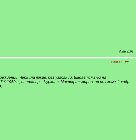
Лайк (16)
Наверх
##
ждений. Чернила яркие, без угасаний. Выдается в ч/з на
.X.1960 г., оператор – Чуркина. Микрофильмировано по схеме: 1 кадр
).