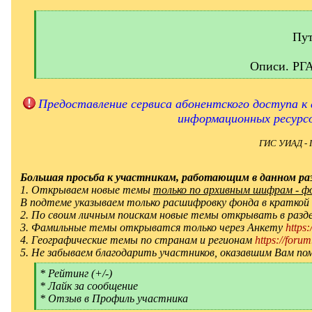
[
q
]
Пут
Описи. РГ
[
/
q
Предоставление сервиса абонентского доступа к 
]
информационных ресурс
ГИС УИАД - 
Большая просьба к участникам, работающим в данном раз
1. Открываем новые темы
только по архивным шифрам - фон
В подтеме указываем только расшифровку фонда в краткой
2. По своим личным поискам новые темы открывать в ра
3. Фамильные темы открыватся только через Анкету
https
4. Географические темы по странам и регионам
https://forum
5. Не забываем благодарить участников, оказавшим Вам по
[
* Рейтинг (+/-)
q
* Лайк за сообщение
]
* Отзыв в Профиль участника
[