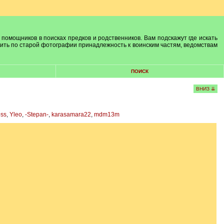
 помощников в поисках предков и родственников. Вам подскажут где искать
лить по старой фотографии принадлежность к воинским частям, ведомствам
ПОИСК
ВНИЗ ⇊
oss
,
Yleo
,
-Stepan-
,
karasamara22
,
mdm13m