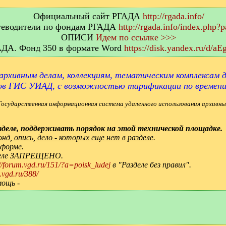
Официальный сайт РГАДА
http://rgada.info/
еводители по фондам РГАДА
http://rgada.info/index.php?
ОПИСИ
Идем по ссылке >>>
АДА. Фонд 350 в формате Word
https://disk.yandex.ru/d/
архивным делам, коллекциям, тематическим комплексам д
ов ГИС УИАД, с возможностью тарификации по времен
Государственная информационная система удаленного использования архивны
деле, поддерживать порядок на этой технической площадке.
д, опись, дело - которых еще нет в разделе
.
 форме.
зделе ЗАПРЕЩЕНО.
://forum.vgd.ru/151/?a=poisk_ludej
в "Разделе без правил".
.vgd.ru/388/
мощь -