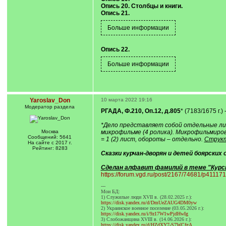
Опись 20. Столбцы и книги.
Опись 21.
Опись 22.
Yaroslav_Don
10 марта 2022 19:16
Модератор раздела
РГАДА, Ф.210, Оп.12, д.805
* (7183/1675 г.) 
*Дело представляет собой отдельные лист
Москва
микрофильме (4 ролика). Микрофильмирова
Сообщений: 5641
= 1 (2) лист, обороты – отдельно.
Структ
На сайте с 2017 г.
Рейтинг: 8283
Сказки курчан-дворян и детей боярских 
Сделан алфавит фамилий в теме "Курский
https://forum.vgd.ru/post/2167/74681/p4111
---
Мои БД:
1) Служилые люди XVII в. (28.02.2025 г.):
https://disk.yandex.ru/d/DmUeZAUG4DM0yw
2) Украинское военное поселение (03.05.2026 г.):
https://disk.yandex.ru/i/9z17W1wPjdHwIg
3) Слобожанщина XVIII в. (14.06.2026 г.):
https://disk.yandex.ru/d/HZdXY7-S7WCfgA