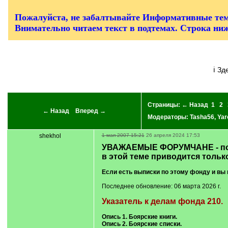
/
q
]
Пожалуйста, не забалтывайте Информативные тем
Внимательно читаем текст в подтемах. Строка ни
ℹ З
Страницы:
← Назад
1
2
← Назад
Вперед →
Модераторы:
Tasha56
,
Yar
shekhol
1 мая 2007 15:21
26 апреля 2024 17:53
УВАЖАЕМЫЕ ФОРУМЧАНЕ - пож
в этой теме приводится тольк
Если есть выписки по этому фонду и вы 
Последнее обновление: 06 марта 2026 г.
Указатель к делам фонда 210.
Опись 1. Боярские книги.
Опись 2. Боярские списки.