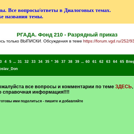
ы. Все вопросы/ответы в Диалоговых темах.
же названия темы.
РГАДА. Фонд 210 - Разрядный приказ
десь только ВЫПИСКИ. Обсуждения в теме
https://forum.vgd.ru/252/9
3
4
5
...
31
32
33
34
35
*
36
37
38
39
...
60
61
62
63
64
65
Впе
oslav_Don
алуйста все вопросы и комментарии по теме
ЗДЕСЬ
,
о справочная информация!!!!
готовы ими поделиться - пишите и добавляйте