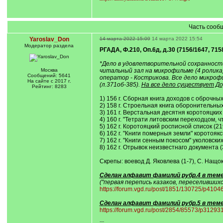
Часть сооб
Yaroslav_Don
14 марта 2022 15:09
14 марта 2022 15:54
Модератор раздела
РГАДА, Ф.210, Оп.6д, д.30 (7156/1647, 7158
*Дело в удовлетворительной сохранности
Москва
читальный зал на микрофильме (4 ролика
Сообщений: 5641
оператор - Кострикова. Все дело микрофил
На сайте с 2017 г.
(л.371об-385).
На все дело существует До
Рейтинг: 8283
1) 156 г. Сборная книга доходов с оброчных 
2) 158 г. Строельная книга оборонительных
3) 161 г. Верстальная десятня коротояцких 
4) 160 г. "Тетрати литовским переходцом, 
5) 162 г. Коротояцкий росписной список (21
6) 162 г. "Книги померныя земли" коротоякс
7) 162 г. "Книги сенным покосом" уколовски
8) 162 г. Отрывок неизвестнаго документа (
Скрепы: воевод Д. Яковлева (1-7), С. Нащоки
Сделан алфавит фамилий рубр.4 в тем
("первая перепись казаков, переселившихс
https://forum.vgd.ru/post/1851/130725/p41
Сделан алфавит фамилий рубр.5 в теме 
https://forum.vgd.ru/post/2854/85573/p312
---