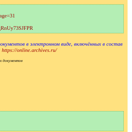
page=31
aEgRnUy73SJFPR
окументов в электронном виде, включённых в состав
и
https://online.archives.ru/
х документов