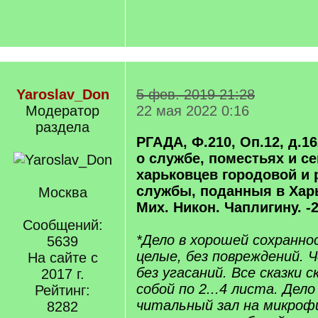
Yaroslav_Don
5 фев. 2019 21:28
Модератор
22 мая 2022 0:16
раздела
РГАДА, Ф.210, Оп.12, д.162
о службе, поместьях и с
харьковцев городовой и 
службы, поданныя в Хар
Москва
Мих. Никон. Чаплигину. -
Сообщений:
*Дело в хорошей сохранно
5639
целые, без повреждений. Ч
На сайте с
без угасаний. Все сказки 
2017 г.
собой по 2...4 листа. Дел
Рейтинг:
читальный зал на микрофи
8282