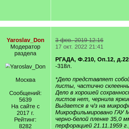
Yaroslav_Don
3 фев. 2019 12:16
Модератор
17 окт. 2022 21:41
раздела
РГАДА, Ф.210, Оп.12, д.224
-318л.
*Дело представляет собо
Москва
листы, частично склеенны
Дело в хорошей сохранно
Сообщений:
листов нет, чернила яркие
5639
Выдается в ч/з на микрофи
На сайте с
Микрофильмировано ГАУ 
2017 г.
черно-белой пленке 35,0 м
Рейтинг:
перфорацией 21.11.1959 г.
8282