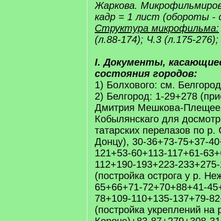
Жаркова. Микрофильмирова
кадр = 1 лист (обороты - 
Структура микрофильма:
(л.88-174); Ч.3 (л.175-276);
I. Документы, касающие
состояния городов:
1) Болхового: см. Белгород
2) Белгород: 1-29+278 (пр
Дмитрия Мешкова-Плещее
Кобылянскаго для досмотр
татарских перелазов по р.
Донцу), 30-36+73-75+37-40
121+53-60+113-117+61-63+
112+190-193+223-233+275-
(постройка острога у р. Не
65+66+71-72+70+88+41-45
78+109-110+135-137+79-82
(постройка укреплений на 