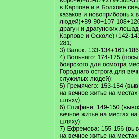
Короче)+83-87+279+308-31
в Карпове и в Болхове све
казаков и новоприборных в
людей)+89-90+107-108+126
драгун и драгунских лошад
Карпове и Осколе)+142-14
281;
3) Валок: 133-134+161+186
4) Вольнаго: 174-175 (пос
боярского для осмотра мес
Городнаго острога для веч
служилых людей);
5) Гремячего: 153-154 (вы
на вечное житье на местах
шляху);
6) Епифани: 149-150 (выво
вечное житье на местах н
шляху);
7) Ефремова: 155-156 (вы
на вечное житье на местах