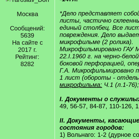
*Дело представляет собо
Москва
листы, частично склеенны
единый столбец. Все лист
Сообщений:
повреждения. Дело выдаетс
5639
микрофильме (2 ролика).
На сайте с
Микрофильмировано ГАУ 
2017 г.
22.I.1960 г. на черно-бело
Рейтинг:
боковой перфорацией, опе
8282
Г.А. Микрофильмировано по
1 лист (обороты - отдель
микрофильма:
Ч.1 (л.1-76);
I. Документы о служилы
49, 56-57, 84-87, 110-126, 
II. Документы, касающие
состояния городов:
1) Вольнаго: 1-2 (дурное с