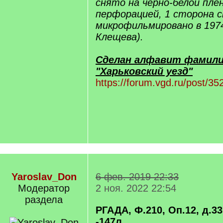
снято на черно-белой плен
перфорацией, 1 сторона ск
микрофильмировано в 1974
Клещева).
Сделан алфавит фамили
"Харьковский уезд"
https://forum.vgd.ru/post/
Yaroslav_Don
6 фев. 2019 22:33
Модератор
2 ноя. 2022 22:54
раздела
РГАДА, Ф.210, Оп.12, д.331
-147л.