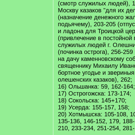
(смотр служилых людей), 1
Москву казаков "для их дел
(назначение денежного жа
подьячему), 203-205 (отпу
и ладона для Троицкой цер
(привлечение в постойной 
служилых людей г. Олешни
(починка острога), 256-259
на дачу каменновскому со
священнику Михаилу Ивано
бортное угодье и звериныя
олешенских казаков), 262;
16) Ольшанка: 59, 162-164;
17) Острогожска: 173-174;
18) Сокольска: 145+170;
19) Усерда: 155-157, 158;
20) Хотмышска: 105-108, 10
135-136, 146-152, 179, 188-
210, 233-234, 251-254, 281