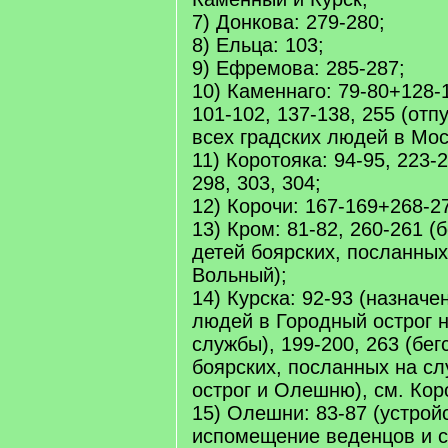
7) Донкова: 279-280;
8) Ельца: 103;
9) Ефремова: 285-287;
10) Каменнаго: 79-80+128-
101-102, 137-138, 255 (отп
всех градских людей в Мос
11) Коротояка: 94-95, 223-
298, 303, 304;
12) Корочи: 167-169+268-27
13) Кром: 81-82, 260-261 (
детей боярских, посланных
Вольный);
14) Курска: 92-93 (назнач
людей в Городный острог 
службы), 199-200, 263 (бег
боярских, посланных на с
острог и Олешню), см. Кор
15) Олешни: 83-87 (устрой
испомещение веденцов и с