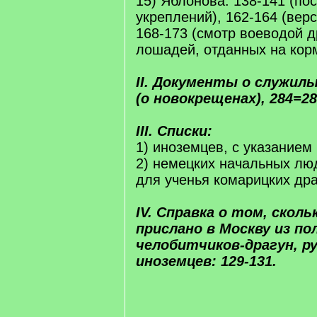
15) Яблонова: 138-141 (по
укреплений), 162-164 (верс
168-173 (смотр воеводой д
лошадей, отданных на кор
II. Документы о служилы
(о новокрещенах), 284=28
III. Списки:
1) иноземцев, с указанием 
2) немецких начальных лю
для ученья комарицких дра
IV. Справка о том, сколь
прислано в Москву из по
челобитчиков-драгун, ру
иноземцев: 129-131.