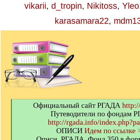
vikarii
,
d_tropin
,
Nikitoss
,
Yleo
karasamara22
,
mdm1
[
Официальный сайт РГАДА
http:/
q
Путеводители по фондам 
]
http://rgada.info/index.php?p
ОПИСИ
Идем по ссылке 
Описи. РГАДА. Фонд 350 в фор