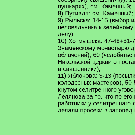
пушкарях), см. Каменный;
8) Путивля: см. Каменный;
9) Рыльска: 14-15 (выбор 
целовальника к зелейному
делу);
10) Хотмышска: 47-48+61-
Знаменскому монастырю д
облачений), 60 (челобитье
Никольской церкви о поста
в священники);
11) Яблонова: 3-13 (посыл
колодезных мастеров), 50-
кнутом селитренного угово
Лелянова за то, что по его 
работники у селитреннаго 
делали просеки в заповедн