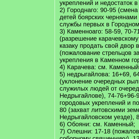
укреплений и недостаток в
2) Городнаго: 90-95 (смен
детей боярских чернянами 
службы первых в Городном
3) Каменноаго: 58-59, 70-7
(разрешение карачевскому
казаку продать свой двор в
(пожалование стрельцов за
укрепления в Каменном го
4) Карачева: см. Каменный
5) недрыгайлова: 16+69, 64
(уклонение очередных рыль
служилых людей от очеред
Недрыгайлове), 74-76+96-9
городовых укреплений и поч
80 (захват литовскими зем
Недрыгайловском уезде), 8
6) Обояни: см. Каменный;
7) Олешни: 17-18 (пожало
соборному священнику), 12