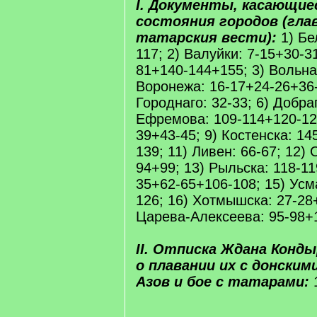
I. Документы, касающие
состояния городов (гла
татарския вести):
1) Бе
117; 2) Валуйки: 7-15+30-3
81+140-144+155; 3) Вольнаг
Воронежа: 16-17+24-26+36-
Городнаго: 32-33; 6) Добраг
Ефремова: 109-114+120-122
39+43-45; 9) Костенска: 145
139; 11) Ливен: 66-67; 12)
94+99; 13) Рыльска: 118-11
35+62-65+106-108; 15) Усм
126; 16) Хотмышска: 27-28
Царева-Алексеева: 95-98+
II. Отписка Ждана Конд
о плавании их с донским
Азов и бое с татарами:
1