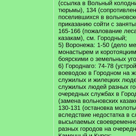
(ссылка в Вольный колодн
тюрьмы), 134 (сопротивлен
поселившихся в вольновск
приказанию сойти с заняты
165-166 (пожалование лес
казакам), см. Городный;
5) Воронежа: 1-50 (дело 
монастырем и коротояцким
боярскими о земельных угод
6) Городнаго: 74-78 (устр
воеводою в Городном на ж
служилых и жилецких люде
служилых людей разных го
очередных службах в Город
(замена вольновских казак
130-131 (остановка молот
вследствие недостатка в 
высылаемых своевременн
разных городов на очередн
Каменный и Курск;