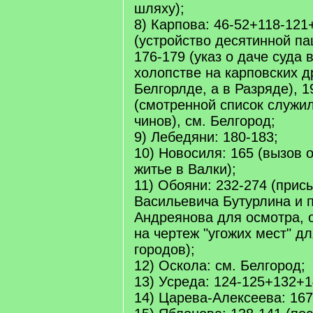
шляху);
8) Карпова: 46-52+118-121
(устройство десятинной па
176-179 (указ о даче суда 
холопстве на карповских д
Белгорлде, а в Разряде), 1
(смотренной список служи
чинов), см. Белгород;
9) Лебедяни: 180-183;
10) Новосиля: 165 (вызов 
житье в Валки);
11) Обояни: 232-274 (прис
Васильевича Бутурлина и 
Андреянова для осмотра, 
на чертеж "угожих мест" д
городов);
12) Оскола: см. Белгород;
13) Усреда: 124-125+132+1
14) Царева-Алексеева: 167