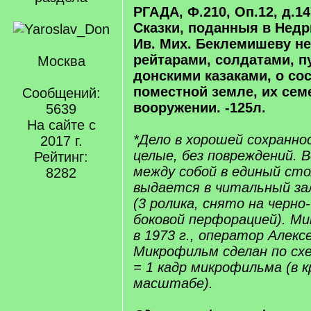
РГАДА, Ф.210, Оп.12, д.147
Сказки, поданныя в Недр
Ив. Мих. Беклемишеву н
рейтарами, солдатами, 
Москва
донскими казаками, о со
поместной земле, их сем
Сообщений:
вооружении. -125л.
5639
На сайте с
*Дело в хорошей сохранно
2017 г.
целые, без повреждений. В
Рейтинг:
между собой в единый сто
8282
выдается в читальный за
(3 ролика, снято на черно
боковой перфорацией). М
в 1973 г., оператор Алекс
Микрофильм сделан по схе
= 1 кадр микрофильма (в 
масштабе).