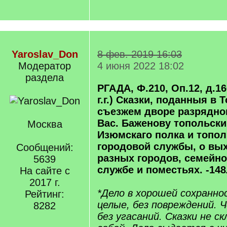
Yaroslav_Don
8 фев. 2019 16:03
Модератор
4 июня 2022 18:02
раздела
РГАДА, Ф.210, Оп.12, д.16
г.г.) Сказки, поданныя в 
съезжем дворе разрядно
Вас. Баженову топольски
Москва
Изюмскаго полка и топо
городовой службы, о вых
Сообщений:
разных городов, семейн
5639
службе и поместьях. -148
На сайте с
2017 г.
*Дело в хорошей сохранно
Рейтинг:
целые, без повреждений. Ч
8282
без угасаний. Сказки не с