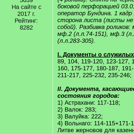
5639
боковой перфорацией 03.01
На сайте с
оператор Бундина. 1 кадр 
2017 г.
сторона листа (листы не
Рейтинг:
собой). Разбивка роликов: м
8282
мф.2 (л.л.74-151), мф.3 (л
(л.л.283-305).
I. Документы о служилы
89, 104, 119-120, 123-127, 
160, 175-177, 180-187, 191-
211-217, 225-232, 235-246;
II. Документа, касающие
состояния городов:
1) Астрахани: 117-118;
2) Валок: 283;
3) Валуйка: 222;
4) Вольнаго: 114-115+171-1
Литве жерновов для казен