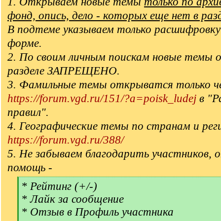
1. Открываем новые темы
только по арх
фонд, опись, дело - которых еще нет в раз
В подтеме указываем только расшифровку
форме.
2. По своим личным поискам новые темы 
разделе ЗАПРЕЩЕНО.
3. Фамильные темы открыватся только ч
https://forum.vgd.ru/151/?a=poisk_ludej
в "Р
правил".
4. Географические темы по странам и рег
https://forum.vgd.ru/388/
5. Не забываем благодарить участников, 
помощь -
[
* Рейтинг (+/-)
q
* Лайк за сообщение
]
* Отзыв в Профиль участника