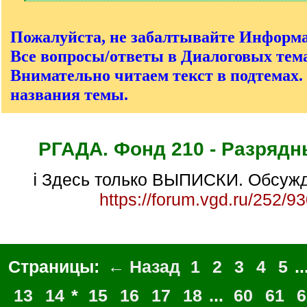
[
/
q
Пожалуйста, не забалтывайте Информ
]
Все вопросы/ответы в Диалоговых тема
Внимательно читаем текст в подтемах.
названия темы.
РГАДА. Фонд 210 - Разрядн
ℹ Здесь только ВЫПИСКИ. Обсужд
https://forum.vgd.ru/252/9
Страницы:
← Назад
1
2
3
4
5
..
13
14
*
15
16
17
18
...
60
61
6