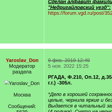
Сделан алфавит фамили
"Недригайловский уезд":
https://forum.vgd.ru/post/
Yaroslav_Don
9 фев. 2019 12:49
Модератор
5 ноя. 2022 15:25
раздела
РГАДА, Ф.210, Оп.12, д.35
г.г.) -305л.
*Дело в хорошей сохранно
Москва
целые, чернила яркие и бе
Выдается в читальный за
Сообщений:
(4 ролика). Снято на черн