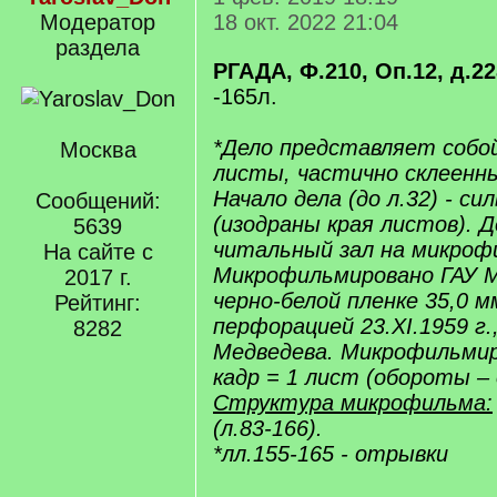
Модератор
18 окт. 2022 21:04
раздела
РГАДА, Ф.210, Оп.12, д.22
-165л.
*Дело представляет собо
Москва
листы, частично склеенны
Начало дела (до л.32) - с
Сообщений:
(изодраны края листов). 
5639
читальный зал на микрофи
На сайте с
Микрофильмировано ГАУ 
2017 г.
черно-белой пленке 35,0 м
Рейтинг:
перфорацией 23.XI.1959 г.
8282
Медведева. Микрофильмир
кадр = 1 лист (обороты –
Структура микрофильма:
(л.83-166).
*лл.155-165 - отрывки