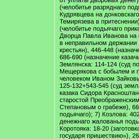
от уплаты дворовых денег)
(челобитье разряднаго по
Кудрявцева на донковскаг
Темирязева в притеснении)
(челобитье подьячаго прик
Дворца Павла Иванова на 
в неправильном держании 
крестьян), 446-448 (назнач
686-690 (назначение казачь
Землянска: 114-124 (суд 
Мещерякова с бобылем и
человеком Иваном Зайковы
125-132+543-545 (суд земл
казака Сидора Красноштан
старостой Преображенским
Степановым о грабеже), 66
подьячаго); 7) Козлова: 40
денежнаго жалованья подья
Коротояка: 18-20 (заготовк
государя пришествию»), 26