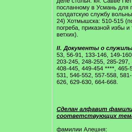
деле стольн. кн. Савве Пет
посланному в Усмань для 
солдатскую службу вольны
24) Хотмышска: 510-515 (п
погреба, приказной избы и
ветхих).
II. Документы о служил
53, 56-91, 133-146, 149-160
203-245, 248-255, 285-297,
408-445, 449-454 ****, 465-
531, 546-552, 557-558, 581-
626, 629-630, 664-668.
Сделан алфавит фамилий 
соответствующих тем
фамилии Алешня: