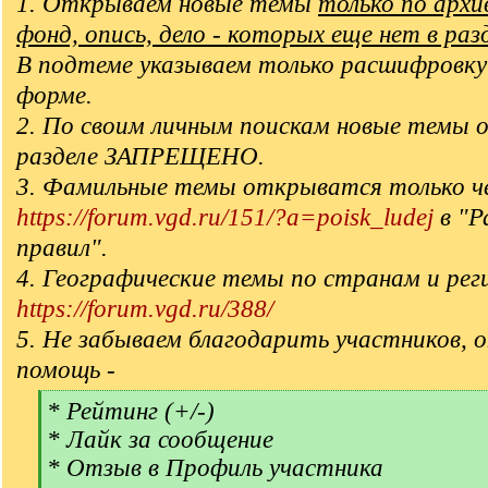
1. Открываем новые темы
только по арх
фонд, опись, дело - которых еще нет в раз
В подтеме указываем только расшифровку
форме.
2. По своим личным поискам новые темы 
разделе ЗАПРЕЩЕНО.
3. Фамильные темы открыватся только ч
https://forum.vgd.ru/151/?a=poisk_ludej
в "Р
правил".
4. Географические темы по странам и рег
https://forum.vgd.ru/388/
5. Не забываем благодарить участников, 
помощь -
[
* Рейтинг (+/-)
q
* Лайк за сообщение
]
* Отзыв в Профиль участника