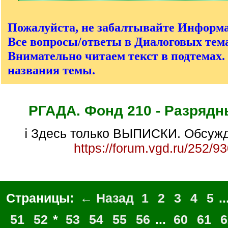
[
/
q
Пожалуйста, не забалтывайте Информ
]
Все вопросы/ответы в Диалоговых тема
Внимательно читаем текст в подтемах.
названия темы.
РГАДА. Фонд 210 - Разрядн
ℹ Здесь только ВЫПИСКИ. Обсужд
https://forum.vgd.ru/252/9
Страницы:
← Назад
1
2
3
4
5
..
51
52
*
53
54
55
56
...
60
61
6