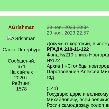
AGrishman
29 ноя. 2023 20:34
29 ноя. 2023 22:57
Документ короткий, вылож
РГАДА 210-11-122
Санкт-Петербург
Фонд №210 опись Новгородс
№122
Сообщений:
Архив I «Столбцы новгород
671
Царствование Алексея Ми
На сайте с
год
2020 г.
Рейтинг:
(141)
1578
Государю царю и великому
Михайловичу, всей велики
Росии самодержцу холоп е