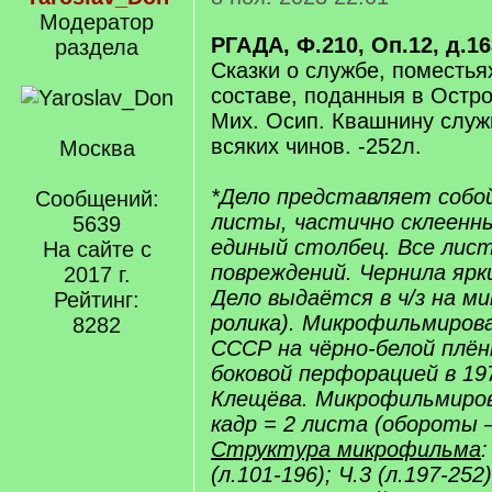
Модератор
РГАДА, Ф.210, Оп.12, д.1
раздела
Сказки о службе, поместья
составе, поданныя в Остро
Мих. Осип. Квашнину слу
всяких чинов. -252л.
Москва
*Дело представляет собо
Сообщений:
листы, частично склеенны
5639
единый столбец. Все лист
На сайте с
повреждений. Чернила ярки
2017 г.
Дело выдаётся в ч/з на м
Рейтинг:
ролика). Микрофильмиров
8282
СССР на чёрно-белой плён
боковой перфорацией в 197
Клещёва. Микрофильмиров
кадр = 2 листа (обороты 
Структура микрофильма
:
(л.101-196); Ч.3 (л.197-252)