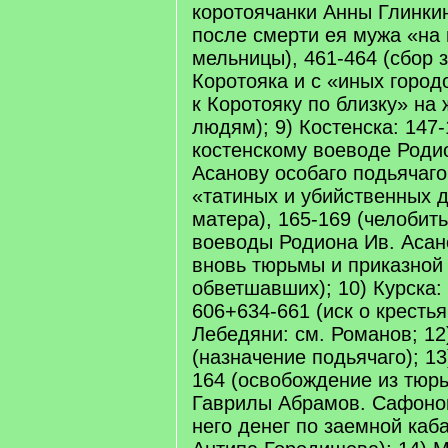
коротоячанки Анны Глинкин
после смерти ея мужа «на
мельницы), 461-464 (сбор 
Коротояка и с «иных город
к Коротояку по близку» на
людям); 9) Костенска: 147
костенскому воеводе Роди
Асанову особаго подьячаг
«татиных и убийственных д
матера), 165-169 (челобить
воеводы Родиона Ив. Асан
вновь тюрьмы и приказной
обветшавших); 10) Курска:
606+634-661 (иск о крестьян
Лебедяни: см. Романов; 12
(назначение подьячаго); 1
164 (освобождение из тюр
Гаврилы Абрамов. Сафонов
него денег по заемной каб