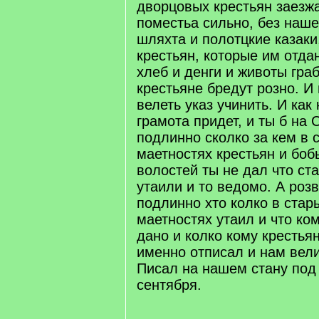
дворцовых крестьян заезжа
поместьа сильно, без нашег
шляхта и полотцкие казаки
крестьян, которые им отда
хлеб и денги и животы граб
крестьяне бредут розно. И
велеть указ учинить. И как
грамота придет, и ты б на
подлинно сколко за кем в 
маетностях крестьян и боб
волостей ты не дал что ст
утаили и то ведомо. А роз
подлинно хто колко в стар
маетностях утаил и что ком
дано и колко кому крестьян
именно отписал и нам вел
Писал на нашем стану под
сентября.