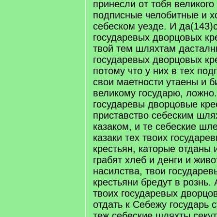
принесли от тобя великого
подписные челобитные и хо
себеском уезде. И да(143)
государевых дворцовых кр
твой тем шляхтам дасталн
государевых дворцовых кре
потому что у них в тех по
свои маетности утаены и б
великому государю, ложно.
государевы дворцовые кре
приставство себеским шля
казаком, и те себеские шл
казаки тех твоих государе
крестьян, каторые отданы 
грабят хлеб и денги и живо
насилства, твои государе
крестьяни бредут в рознь. А
твоих государевых дворцо
отдать к Себежу государь 
теж себеские шляхты секут