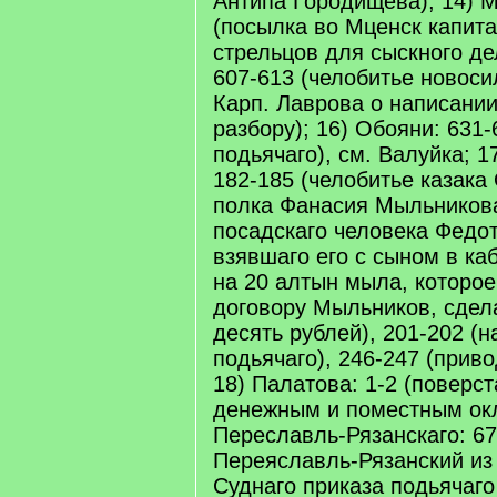
Антипа Городищева); 14) М
(посылка во Мценск капит
стрельцов для сыскного де
607-613 (челобитье новос
Карп. Лаврова о написании
разбору); 16) Обояни: 631
подьячаго), см. Валуйка; 1
182-185 (челобитье казака
полка Фанасия Мыльникова
посадскаго человека Федо
взявшаго его с сыном в ка
на 20 алтын мыла, которо
договору Мыльников, сдел
десять рублей), 201-202 (
подьячаго), 246-247 (прив
18) Палатова: 1-2 (поверс
денежным и поместным окл
Переславль-Рязанскаго: 67
Переяславль-Рязанский из
Суднаго приказа подьячаг