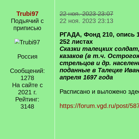
Trubi97
22 ноя. 2023 23:07
Подьячий с
22 ноя. 2023 23:13
приписью
РГАДА, Фонд 210, опись 1
252 листах
Сказки талецких солдат,
казаков (в т.ч. Острогож
Россия
стрельцов и др. населен
поданные в Талецке Ива
Сообщений:
апреля 1697 года
1278
На сайте с
Расписано и выложено зде
2021 г.
Рейтинг:
https://forum.vgd.ru/post/
3148