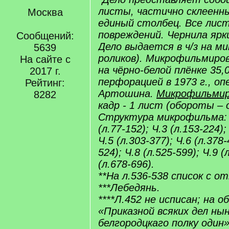
листы, частично склеенны
Москва
единый столбец. Все лист
повреждений. Чернила ярки
Сообщений:
Дело выдается в ч/з на м
5639
роликов). Микрофильмиро
На сайте с
на чёрно-белой плёнке 35,
2017 г.
перфорацией в 1973 г., о
Рейтинг:
Артошина.
Микрофильмир
8282
кадр - 1 лист (обороты – 
Структура микрофильма: Ч.
(л.77-152); Ч.3 (л.153-224);
Ч.5 (л.303-377); Ч.6 (л.378-
524); Ч.8 (л.525-599); Ч.9 (
(л.678-696).
**На л.536-538 список с от
***Лебедянь.
****Л.452 не исписан; на о
«Приказной всяких дел ны
белгородцкаго полку один»