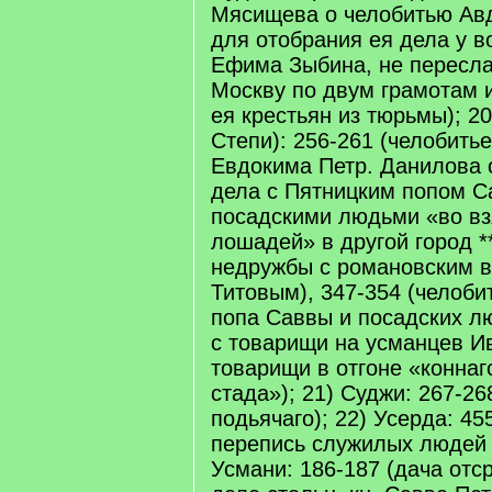
Мясищева о челобитью Ав
для отобрания ея дела у в
Ефима Зыбина, не пересла
Москву по двум грамотам 
ея крестьян из тюрьмы); 2
Степи): 256-261 (челобить
Евдокима Петр. Данилова 
дела с Пятницким попом С
посадскими людьми «во взя
лошадей» в другой город *
недружбы с романовским 
Титовым), 347-354 (челоби
попа Саввы и посадских л
с товарищи на усманцев И
товарищи в отгоне «коннаг
стада»); 21) Суджи: 267-26
подьячаго); 22) Усерда: 45
перепись служилых людей в
Усмани: 186-187 (дача отс