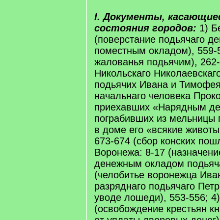
I. Документы, касающие
состояния городов:
1) Б
(поверстание подьячаго д
поместным окладом), 559-
жалованья подьячим), 262-
Никольскаго Николаевскаг
подьячих Ивана и Тимофе
начальнаго человека Прок
приехавших «Нарядным де
пограбивших из мельницы 
в доме его «всякие животы»
673-674 (сбор конских пош
Воронежа: 8-17 (назначени
денежным окладом подьяча
(челобитье воронежца Ива
разряднаго подьячаго Петр
уводе лошеди), 553-556; 4
(освобождение крестьян кн