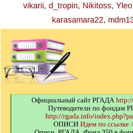
vikarii
,
d_tropin
,
Nikitoss
,
Yleo
karasamara22
,
mdm1
[
Официальный сайт РГАДА
http:/
q
Путеводители по фондам 
]
http://rgada.info/index.php?p
ОПИСИ
Идем по ссылке 
Описи. РГАДА. Фонд 350 в фор