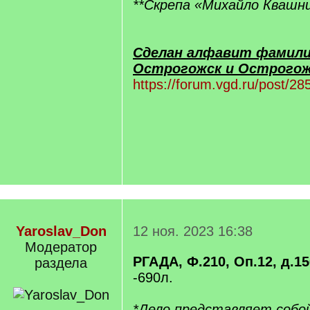
**Скрепа «Михайло Квашн
Сделан алфавит фамили
Острогожск и Острогожс
https://forum.vgd.ru/post/
Yaroslav_Don
12 ноя. 2023 16:38
Модератор
РГАДА, Ф.210, Оп.12, д.1
раздела
-690л.
*Дело представляет собо