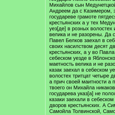
Михайлов сын Медунетцкой
Андреем да с Казимером, 
государеве грамоте пятдес
крестьянских а у тех Меду
уез[де] в розных волостех 
велика и не разорены. Да 
Павел Белков заехал в себ
своих насилством десят д
крестьянских, а у во Павла
себеском уезде в Яблонско
маетность велика и не раз
казак заехал в себеском у
волостех тритцат четыре д
а прич своей маитности а 
твоего он Михайла никаков
государева указ[а] не поло
казаки заехали в себеском
дворов крестьянских. А Си
Самойла Толвинской, Сам