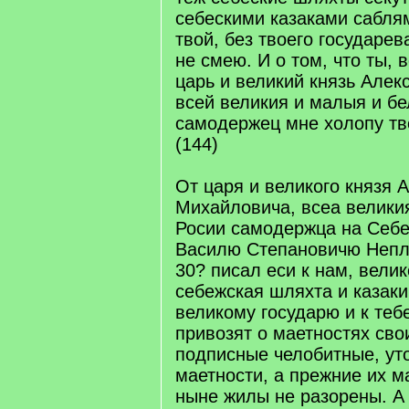
себескими казаками саблям
твой, без твоего государев
не смею. И о том, что ты, 
царь и великий князь Але
всей великия и малыя и б
самодержец мне холопу тв
(144)
От царя и великого князя 
Михайловича, всеа велики
Росии самодержца на Себ
Василю Степановичю Непл
30? писал еси к нам, велик
себежская шляхта и казак
великому государю и к теб
привозят о маетностях сво
подписные челобитные, ут
маетности, а прежние их м
ныне жилы не разорены. А