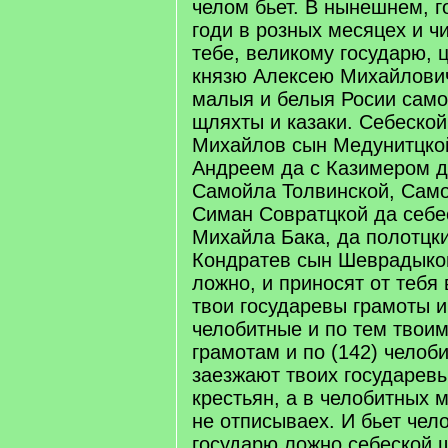
челом бьет. В нынешнем, г
годи в розных месяцех и ч
тебе, великому государю, 
князю Алексею Михайлович
малыя и белыя Росии само
щляхты и казаки. Себеско
Михайлов сын Медунитцкой
Андреем да с Казимером д
Самойла Толвинской, Само
Симан Совратцкой да себе
Михайла Бака, да полотцки
Кондратев сын Шеврадыко
ложно, и приносят от тебя
твои государевы грамоты 
челобитные и по тем твои
грамотам и по (142) чело
заезжают твоих государев
крестьян, а в челобитных 
не отписываех. И бьет чел
государю ложно себеской 