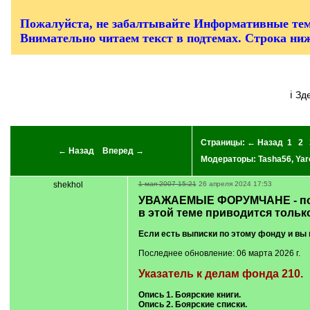
/
q
]
Пожалуйста, не забалтывайте Информативные тем
Внимательно читаем текст в подтемах. Строка ни
ℹ З
Страницы:
← Назад
1
2
← Назад
Вперед →
Модераторы:
Tasha56
,
Yar
shekhol
1 мая 2007 15:21
26 апреля 2024 17:53
УВАЖАЕМЫЕ ФОРУМЧАНЕ - пож
в этой теме приводится тольк
Если есть выписки по этому фонду и вы 
Последнее обновление: 06 марта 2026 г.
Указатель к делам фонда 210.
Опись 1. Боярские книги.
Опись 2. Боярские списки.