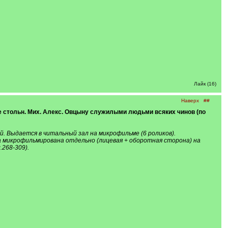
Лайк (16)
Наверх
##
ске стольн. Мих. Алекс. Овцыну служилыми людьми всяких чинов (по
й. Выдается в читальный зал на микрофильме (6 роликов).
ка микрофильмирована отдельно (лицевая + оборотная сторона) на
л.268-309).