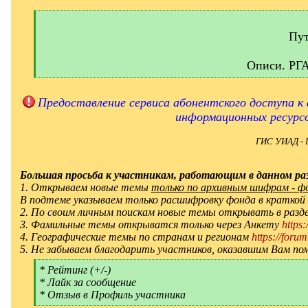
[
q
]
Пут
Описи. РГ
[
/
q
Предоставление сервиса абонентского доступа к 
]
информационных ресурс
ГИС УИАД - 
Большая просьба к участникам, работающим в данном раз
1. Открываем новые темы
только по архивным шифрам - фон
В подтеме указываем только расшифровку фонда в краткой
2. По своим личным поискам новые темы открывать в ра
3. Фамильные темы открыватся только через Анкету
https
4. Географические темы по странам и регионам
https://forum
5. Не забываем благодарить участников, оказавшим Вам по
[
* Рейтинг (+/-)
q
* Лайк за сообщение
]
* Отзыв в Профиль участника
[