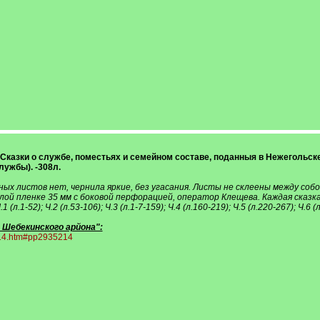
г.) Сказки о службе, поместьях и семейном составе, поданныя в Нежеголь
ужбы). -308л.
ых листов нет, чернила яркие, без угасания. Листы не склеены между собо
елой пленке 35 мм с боковой перфорацией, оператор Клещева. Каждая сказ
1-52); Ч.2 (л.53-106); Ч.3 (л.1-7-159); Ч.4 (л.160-219); Ч.5 (л.220-267); Ч.6 (
Шебекинского арйона":
5214.htm#pp2935214