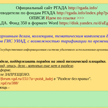
Официальный сайт РГАДА
http://rgada.info/
еводители по фондам РГАДА
http://rgada.info/index.php?
ОПИСИ
Идем по ссылке >>>
АДА. Фонд 350 в формате Word
https://disk.yandex.ru/d/
архивным делам, коллекциям, тематическим комплексам д
ов ГИС УИАД, с возможностью тарификации по времен
Государственная информационная система удаленного использования архивны
деле, поддерживать порядок на этой технической площадке.
д, опись, дело - которых еще нет в разделе
.
 форме.
зделе ЗАПРЕЩЕНО.
://forum.vgd.ru/151/?a=poisk_ludej
в "Разделе без правил".
.vgd.ru/388/
мощь -