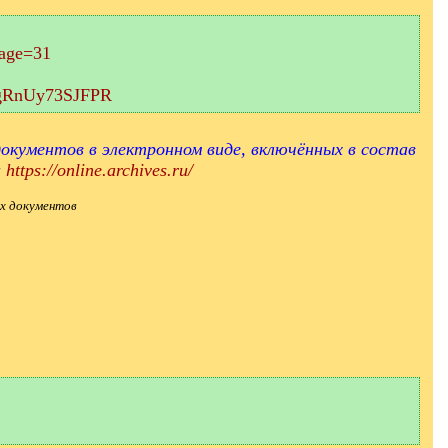
page=31
aEgRnUy73SJFPR
окументов в электронном виде, включённых в состав
и
https://online.archives.ru/
х документов