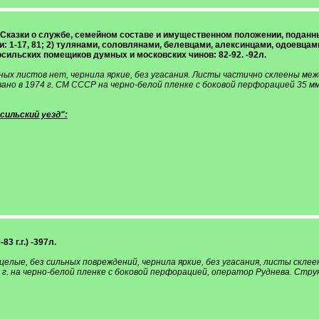
г.) Сказки о службе, семейном составе и имущественном положении, подан
 1-17, 81; 2) тулянами, соловлянами, белевцами, алексинцами, одоевцам
осильских помещиков думных и московских чинов: 82-92. -92л.
ых листов нет, чернила яркие, без угасания. Листы частично склеены меж
но в 1974 г. СМ СССР на черно-белой пленке с боковой перфорацией 35 мм, 
ильский уезд":
3 г.г.) -397л.
целые, без сильных повреждений, чернила яркие, без угасания, листы склее
на черно-белой пленке с боковой перфорацией, оператор Руднева. Структура м