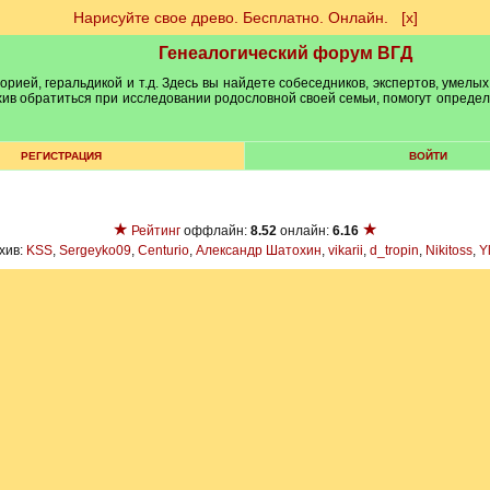
Нарисуйте свое древо. Бесплатно. Онлайн.
[х]
Генеалогический форум ВГД
рией, геральдикой и т.д. Здесь вы найдете собеседников, экспертов, умелых
рхив обратиться при исследовании родословной своей семьи, помогут опреде
РЕГИСТРАЦИЯ
ВОЙТИ
★
★
Рейтинг
оффлайн:
8.52
онлайн:
6.16
хив:
KSS
,
Sergeyko09
,
Centurio
,
Александр Шатохин
,
vikarii
,
d_tropin
,
Nikitoss
,
Y