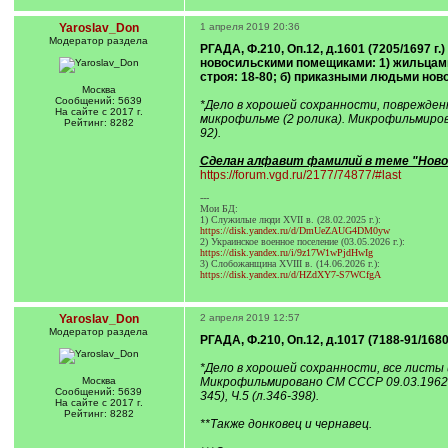
Yaroslav_Don
1 апреля 2019 20:36
Модератор раздела
РГАДА, Ф.210, Оп.12, д.1601 (7205/1697 
новосильскими помещиками: 1) жильцами:
строя: 18-80; б) приказными людьми нов
Москва
Сообщений: 5639
*Дело в хорошей сохранности, поврежденн
На сайте с 2017 г.
микрофильме (2 ролика). Микрофильмирова
Рейтинг: 8282
92).
Сделан алфавит фамилий в теме "Новос
https://forum.vgd.ru/2177/74877/#last
---
Мои БД:
1) Служилые люди XVII в. (28.02.2025 г.):
https://disk.yandex.ru/d/DmUeZAUG4DM0yw
2) Украинское военное поселение (03.05.2026 г.):
https://disk.yandex.ru/i/9z17W1wPjdHwIg
3) Слобожанщина XVIII в. (14.06.2026 г.):
https://disk.yandex.ru/d/HZdXY7-S7WCfgA
Yaroslav_Don
2 апреля 2019 12:57
Модератор раздела
РГАДА, Ф.210, Оп.12, д.1017 (7188-91/1680-8
*Дело в хорошей сохранности, все листы 
Москва
Микрофильмировано СМ СССР 09.03.1962 г. 
Сообщений: 5639
345), Ч.5 (л.346-398).
На сайте с 2017 г.
Рейтинг: 8282
**Также донковец и чернавец.