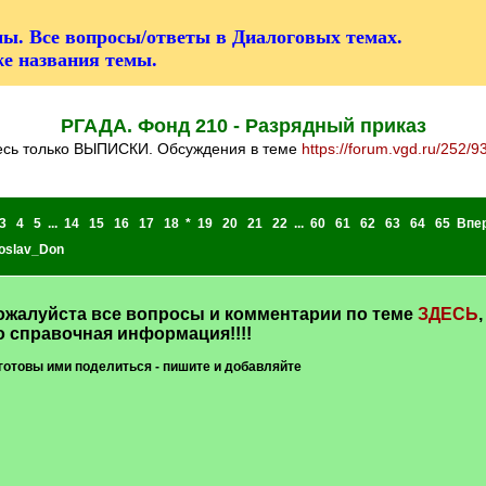
ы. Все вопросы/ответы в Диалоговых темах.
же названия темы.
РГАДА. Фонд 210 - Разрядный приказ
десь только ВЫПИСКИ. Обсуждения в теме
https://forum.vgd.ru/252/9
3
4
5
...
14
15
16
17
18
*
19
20
21
22
...
60
61
62
63
64
65
Впе
oslav_Don
алуйста все вопросы и комментарии по теме
ЗДЕСЬ
,
о справочная информация!!!!
готовы ими поделиться - пишите и добавляйте