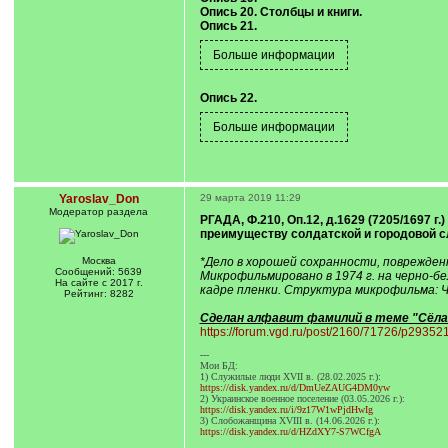
Опись 20. Столбцы и книги.
Опись 21.
Опись 22.
Yaroslav_Don
29 марта 2019 11:29
Модератор раздела
РГАДА, Ф.210, Оп.12, д.1629 (7205/1697 
преимуществу солдатской и городовой сл
Москва
*Дело в хорошей сохранности, поврежденн
Сообщений: 5639
Микрофильмировано в 1974 г. на черно-б
На сайте с 2017 г.
кадре пленки. Структура микрофильма: Ч.1 (л.
Рейтинг: 8282
Сделан алфавит фамилий в теме "Сёла 
https://forum.vgd.ru/post/2160/71726/p293
---
Мои БД:
1) Служилые люди XVII в. (28.02.2025 г.):
https://disk.yandex.ru/d/DmUeZAUG4DM0yw
2) Украинское военное поселение (03.05.2026 г.):
https://disk.yandex.ru/i/9z17W1wPjdHwIg
3) Слобожанщина XVIII в. (14.06.2026 г.):
https://disk.yandex.ru/d/HZdXY7-S7WCfgA