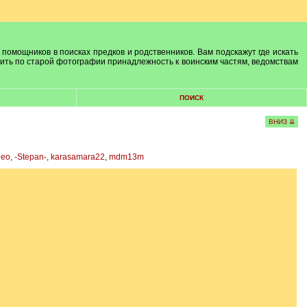
 помощников в поисках предков и родственников. Вам подскажут где искать
лить по старой фотографии принадлежность к воинским частям, ведомствам
ПОИСК
ВНИЗ ⇊
leo
,
-Stepan-
,
karasamara22
,
mdm13m