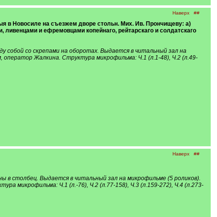
Наверх
##
ныя в Новосиле на съезжем дворе стольн. Мих. Ив. Прончищеву: а)
и, ливенцами и ефремовцами копейнаго, рейтарскаго и солдатскаго
ду собой со скрепами на оборотах. Выдается в читальный зал на
оператор Жалкина. Структура микрофильма: Ч.1 (л.1-48), Ч.2 (л.49-
Наверх
##
ны в столбец. Выдается в читальный зал на микрофильме (5 роликов).
икрофильма: Ч.1 (л.-76), Ч.2 (л.77-158), Ч.3 (л.159-272), Ч.4 (л.273-