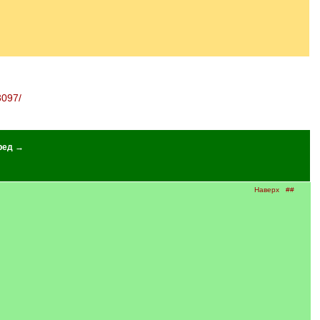
3097/
ред →
Наверх
##