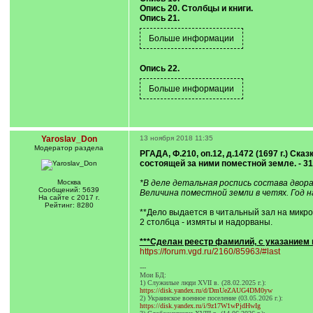
Опись 20. Столбцы и книги.
Опись 21.
Опись 22.
Yaroslav_Don
13 ноября 2018 11:35
Модератор раздела
РГАДА, Ф.210, оп.12, д.1472 (1697 г.) 
состоящей за ними поместной земле. - 31
Москва
*В деле детальная роспись состава двора
Сообщений: 5639
Величина поместной земли в четях. Год н
На сайте с 2017 г.
Рейтинг: 8280
**Дело выдается в читальный зал на микро
2 столбца - измяты и надорваны.
***Сделан реестр фамилий, с указанием 
https://forum.vgd.ru/2160/85963/#last
---
Мои БД:
1) Служилые люди XVII в. (28.02.2025 г.):
https://disk.yandex.ru/d/DmUeZAUG4DM0yw
2) Украинское военное поселение (03.05.2026 г.):
https://disk.yandex.ru/i/9z17W1wPjdHwIg