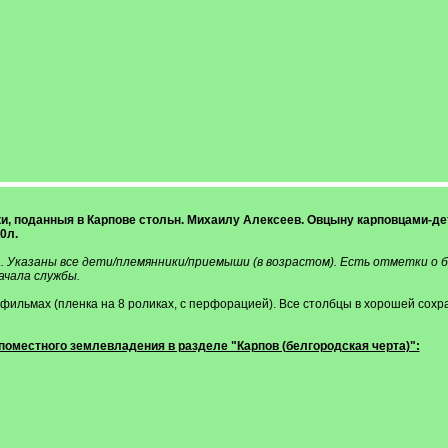
Сказки, поданныя в Карпове стольн. Михаилу Алексеев. Овцыну карповцами-
0л.
. Указаны все дети/племянники/приемыши (в возрастом). Есть отметки о бы
ачала службы.
фильмах (пленка на 8 роликах, с перфорацией). Все столбцы в хорошей сохра
поместного землевладения в разделе "Карпов (белгородская черта)":