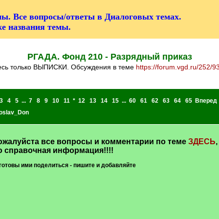
ы. Все вопросы/ответы в Диалоговых темах.
же названия темы.
РГАДА. Фонд 210 - Разрядный приказ
десь только ВЫПИСКИ. Обсуждения в теме
https://forum.vgd.ru/252/9
3
4
5
...
7
8
9
10
11
*
12
13
14
15
...
60
61
62
63
64
65
Вперед
oslav_Don
алуйста все вопросы и комментарии по теме
ЗДЕСЬ
,
о справочная информация!!!!
готовы ими поделиться - пишите и добавляйте