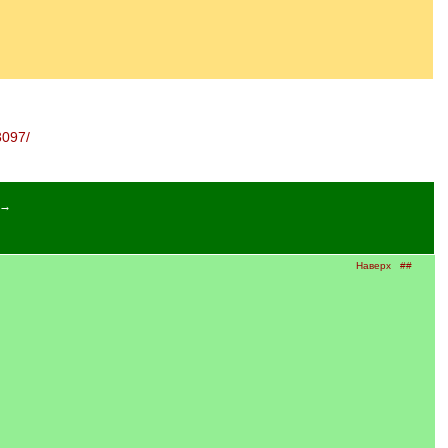
3097/
 →
Наверх
##