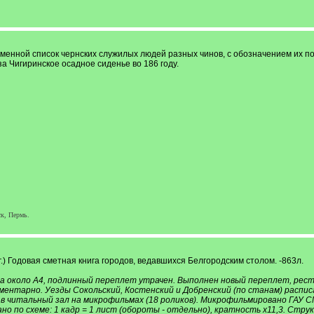
Именной список чернских служилых людей разных чинов, с обозначением их пом
а Чигиринское осадное сиденье во 186 году.
к, Пермь.
г.) Годовая сметная книга городов, ведавшихся Белгородским столом. -863л.
 около А4, подлинный переплет утрачен. Выполнен новый переплет, реста
гментарно. Уезды Сокольский, Костенский и Добренский (по станам) распис
 в читальный зал на микрофильмах (18 роликов). Микрофильмировано ГАУ С
 по схеме: 1 кадр = 1 лист (обороты - отдельно), кратность х11,3. Структура 