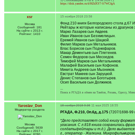
3) Слобожанщина XVIII в. (14.06.2026 г.):
https://disk.yandex.ru/d/HZdXY7-S7WCfgA
xsr
15 ноября 2018 23:58
Фонд 210 книги Белгородского стола д.67 
Москва
Рейтары ж которые написаны из драгунов з
Сообщений: 181
На сайте с 2013 г.
Марко Лазарев сын Авдеев.
Рейтинг: 1410
Иван Иванов сын Безхмелицын.
Еремей Иванов сын Шацкой.
Филип Марков сын Метальников.
Влас Борисов сын Подчюфаров.
Макар Дементьев сын Плетенев.
Семен Федоров сын Месоедов.
Тимофей Марков сын Метальников.
Малафей Васильев сын Кофонов.
Микита Андреев сын Мызников.
Евстрат Макеев сын Заруцкой.
Денис Степанов сын Боготырев.
Осип Васильев сын Должиков.
---
Поиск в РГАДА в обмен на Тамбов, Рязань, Одессу, Минс
Yaroslav_Don
18 ноября 2018 9:36
11 мая 2025 18:55
Модератор раздела
РГАДА, Ф.210, Оп.6д, д.175
(7207/1698-99 
*Дело представляет собой книгу формата
Москва
угасания. С л.818 книга сохранилась фра
Сообщений: 5639
солдаты/рейтары и т.д.). Дело выдается
На сайте с 2017 г.
г., оператор - Жалкина. Микрофильмировано
Рейтинг: 8280