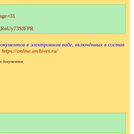
page=31
aEgRnUy73SJFPR
окументов в электронном виде, включённых в состав
и
https://online.archives.ru/
х документов