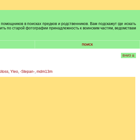
 помощников в поисках предков и родственников. Вам подскажут где искать
лить по старой фотографии принадлежность к воинским частям, ведомствам
ПОИСК
ВНИЗ ⇊
itoss
,
Yleo
,
-Stepan-
,
mdm13m