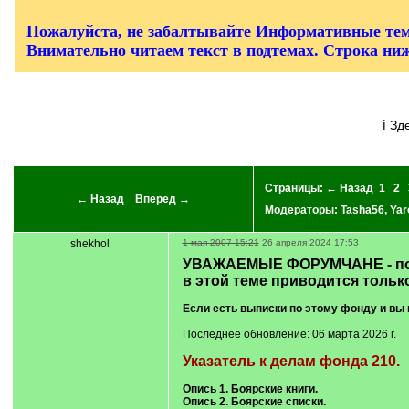
/
q
]
Пожалуйста, не забалтывайте Информативные тем
Внимательно читаем текст в подтемах. Строка ни
ℹ З
Страницы:
← Назад
1
2
← Назад
Вперед →
Модераторы:
Tasha56
,
Yar
shekhol
1 мая 2007 15:21
26 апреля 2024 17:53
УВАЖАЕМЫЕ ФОРУМЧАНЕ - пож
в этой теме приводится тольк
Если есть выписки по этому фонду и вы 
Последнее обновление: 06 марта 2026 г.
Указатель к делам фонда 210.
Опись 1. Боярские книги.
Опись 2. Боярские списки.