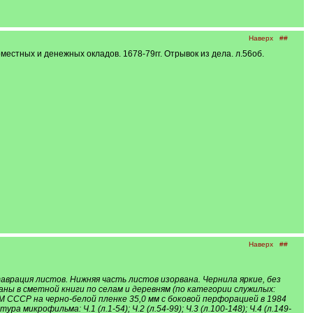
Наверх
##
естных и денежных окладов. 1678-79гг. Отрывок из дела. л.56об.
Наверх
##
врация листов. Нижняя часть листов изорвана. Чернила яркие, без
аны в сметной книги по селам и деревням (по категории служилых:
М СССР на черно-белой пленке 35,0 мм с боковой перфорацией в 1984
микрофильма: Ч.1 (л.1-54); Ч.2 (л.54-99); Ч.3 (л.100-148); Ч.4 (л.149-