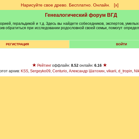
Нарисуйте свое древо. Бесплатно. Онлайн.
[х]
Генеалогический форум ВГД
рией, геральдикой и т.д. Здесь вы найдете собеседников, экспертов, умелых
рхив обратиться при исследовании родословной своей семьи, помогут опреде
РЕГИСТРАЦИЯ
ВОЙТИ
★
★
Рейтинг
оффлайн:
8.52
онлайн:
6.16
этот архив:
KSS
,
Sergeyko09
,
Centurio
,
Александр Шатохин
,
vikarii
,
d_tropin
,
Nik