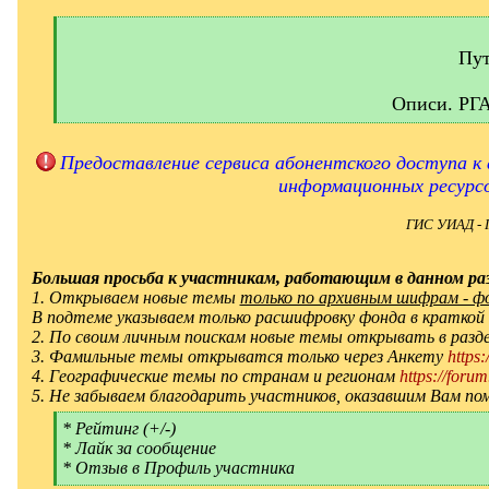
[
q
]
Пут
Описи. РГ
[
/
q
Предоставление сервиса абонентского доступа к 
]
информационных ресурс
ГИС УИАД - 
Большая просьба к участникам, работающим в данном раз
1. Открываем новые темы
только по архивным шифрам - фон
В подтеме указываем только расшифровку фонда в краткой
2. По своим личным поискам новые темы открывать в ра
3. Фамильные темы открыватся только через Анкету
https
4. Географические темы по странам и регионам
https://forum
5. Не забываем благодарить участников, оказавшим Вам по
[
* Рейтинг (+/-)
q
* Лайк за сообщение
]
* Отзыв в Профиль участника
[