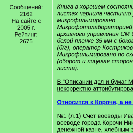
Книга в хорошем состояни
Сообщений:
листах чернила частично
2162
микрофильмировано
На сайте с
Микрофотолабораторией 
2005 г.
архивного управления СМ 
Рейтинг:
белой пленке 35 мм с бок
2675
(б/г), оператор Костриков
Микрофильмировано по сх
(оборот и лицевая сторо
листа).
В "Описании дел и бумаг
некорректно аттрибутирова
Относится к Короче, а не
№1 (л.1) Счёт воеводы Ив
воеводе города Корочи Ни
денежной казне, хлебным з