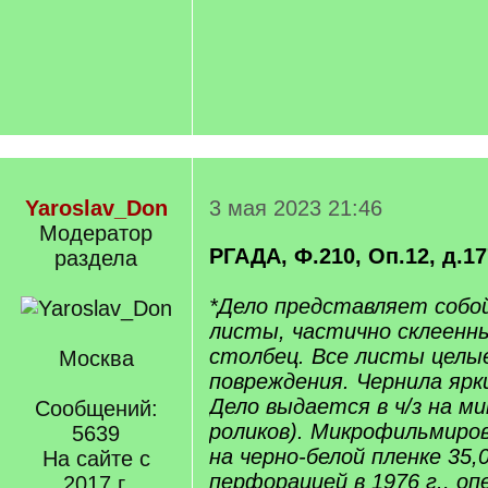
Yaroslav_Don
3 мая 2023 21:46
Модератор
РГАДА, Ф.210, Оп.12, д.1
раздела
*Дело представляет собо
листы, частично склеенны
столбец. Все листы целые
Москва
повреждения. Чернила ярки
Дело выдается в ч/з на м
Сообщений:
роликов). Микрофильмиро
5639
на черно-белой пленке 35,
На сайте с
перфорацией в 1976 г., оп
2017 г.