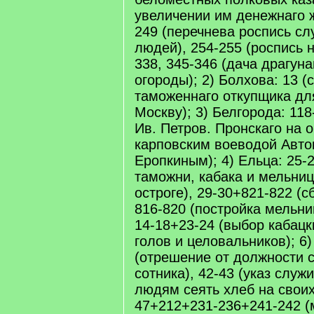
увеличении им денежнаго ж
249 (перечнева роспись с
людей), 254-255 (роспись н
338, 345-346 (дача драгун
огороды); 2) Болхова: 13 (
таможеннаго откупщика дл
Москву); 3) Белгорода: 118
Ив. Петров. Пронскаго на 
карповским воеводой Авт
Еропкиным); 4) Ельца: 25-2
таможни, кабака и мельни
остроге), 29-30+821-822 (с
816-820 (постройка мельни
14-18+23-24 (выбор кабац
голов и целовальников); 6)
(отрешение от должности 
сотника), 42-43 (указ слу
людям сеять хлеб на своих
47+212+231-236+241-242 (