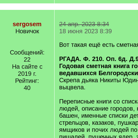
sergosem
24 апр. 2023 8:34
Новичок
18 июня 2023 8:39
Вот такая ещё есть сметна
Сообщений:
РГАДА. Ф. 210. Оп. 6д. Д.9
22
Годовая сметная книга г
На сайте с
ведавшихся Белгородским
2019 г.
Скрепа дьяка Никиты Юдин
Рейтинг:
выцвела.
40
Переписные книги со спис
людей, описание городов, 
башен, именные списки дет
стрельцов, казаков, пушка
ямщиков и почих людей по
пищалей, пушечных ядер, з