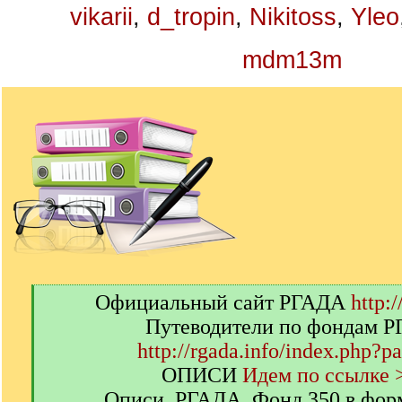
vikarii
,
d_tropin
,
Nikitoss
,
Yleo
mdm13m
[
Официальный сайт РГАДА
http:/
q
Путеводители по фондам 
]
http://rgada.info/index.php?p
ОПИСИ
Идем по ссылке 
Описи. РГАДА. Фонд 350 в фор