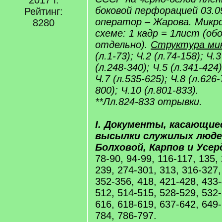
2017 г.
боковой перфорацией 03.09
Рейтинг:
оператор – Жарова. Микр
8280
схеме: 1 кадр = 1лист (о
отдельно).
Структура ми
(л.1-73); Ч.2 (л.74-158); Ч.3
(л.248-340); Ч.5 (л.341-424)
Ч.7 (л.535-625); Ч.8 (л.626-
800); Ч.10 (л.801-833).
**Лл.824-833 отрывки.
I. Документы, касающие
высылки служилых людей
Болховой, Карпов и Усер
78-90, 94-99, 116-117, 135,
239, 274-301, 313, 316-327,
352-356, 418, 421-428, 433-
512, 514-515, 528-529, 532-
616, 618-619, 637-642, 649-
784, 786-797.