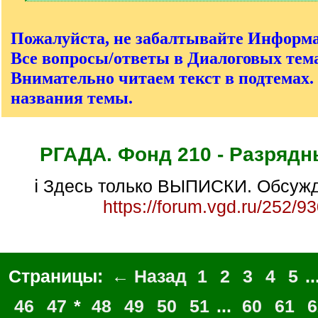
[
/
q
Пожалуйста, не забалтывайте Информ
]
Все вопросы/ответы в Диалоговых тема
Внимательно читаем текст в подтемах.
названия темы.
РГАДА. Фонд 210 - Разрядн
ℹ Здесь только ВЫПИСКИ. Обсужд
https://forum.vgd.ru/252/9
Страницы:
← Назад
1
2
3
4
5
..
46
47
*
48
49
50
51
...
60
61
6