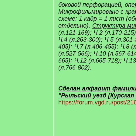
боковой перфорацией, опе
Микрофильмировано с кра
схеме: 1 кадр = 1 лист (о
отдельно).
Структура ми
(л.121-169); Ч.2 (л.170-215)
Ч.4 (л.263-300); Ч.5 (л.301-
405); Ч.7 (л.406-455); Ч.8 (
(л.527-566); Ч.10 (л.567-614
665); Ч.12 (л.665-718); Ч.13
(л.766-802).
Сделан алфавит фамили
"Рыльский уезд [Курская 
https://forum.vgd.ru/post/