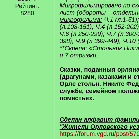
Микрофильмировано по схе
Рейтинг:
лист (обороты – отдельн
8280
микрофильма:
Ч.1 (л.1-51);
(л.108-151); Ч.4 (л.152-202)
Ч.6 (л.250-299); Ч.7 (л.300-
398); Ч.9 (л.399-449); Ч.10 
**Скрепа: «Стольник Ник
и 7 отрывки.
Сказки, поданныя орлян
(драгунами, казаками и с
Орле стольн. Никите Фед
службе, семейном полож
поместьях.
Сделан алфавит фамили
"Жители Орловского уез
https://forum.vgd.ru/post/