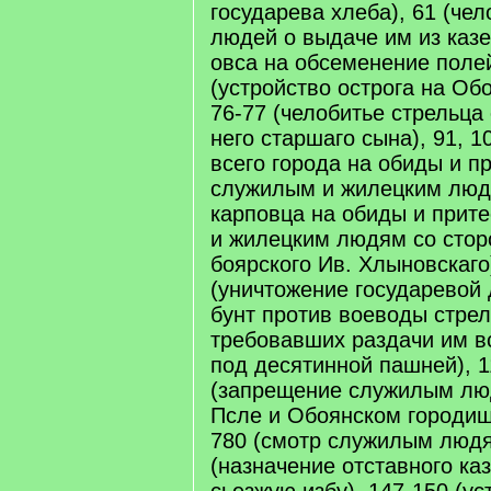
государева хлеба), 61 (че
людей о выдаче им из каз
овса на обсеменение полей
(устройство острога на Об
76-77 (челобитье стрельца
него старшаго сына), 91, 1
всего города на обиды и п
служилым и жилецким люд
карповца на обиды и прит
и жилецким людям со стор
боярского Ив. Хлыновскаго
(уничтожение государевой
бунт против воеводы стрел
требовавших раздачи им в
под десятинной пашней), 1
(запрещение служилым люд
Псле и Обоянском городищ
780 (смотр служилым людя
(назначение отставного ка