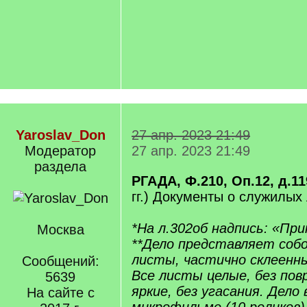
Yaroslav_Don
27 апр. 2023 21:49
Модератор
27 апр. 2023 21:49
раздела
РГАДА, Ф.210, Оп.12, д.11
гг.) Документы о служилых 
*На л.302об надпись: «При
Москва
**Дело представляет соб
листы, частично склеенны
Сообщений:
Все листы целые, без пов
5639
яркие, без угасания. Дело 
На сайте с