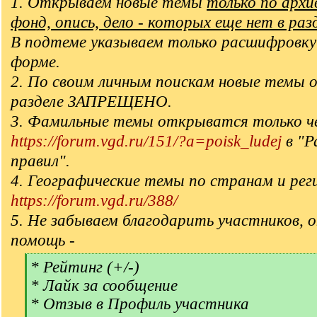
1. Открываем новые темы
только по арх
фонд, опись, дело - которых еще нет в раз
В подтеме указываем только расшифровку
форме.
2. По своим личным поискам новые темы 
разделе ЗАПРЕЩЕНО.
3. Фамильные темы открыватся только ч
https://forum.vgd.ru/151/?a=poisk_ludej
в "Р
правил".
4. Географические темы по странам и рег
https://forum.vgd.ru/388/
5. Не забываем благодарить участников, 
помощь -
[
* Рейтинг (+/-)
q
* Лайк за сообщение
]
* Отзыв в Профиль участника