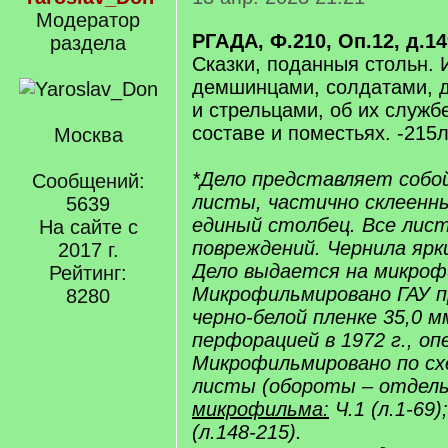
Модератор
РГАДА, Ф.210, Оп.12, д.1
раздела
Сказки, поданныя стольн. 
демшинцами, солдатами, 
и стрельцами, об их служб
составе и поместьях. -215л
Москва
*Дело представляет собо
Сообщений:
листы, частично склеенны
5639
единый столбец. Все лист
На сайте с
повреждений. Чернила ярки
2017 г.
Дело выдается на микрофи
Рейтинг:
Микрофильмировано ГАУ 
8280
черно-белой пленке 35,0 м
перфорацией в 1972 г., о
Микрофильмировано по схе
листы (обороты – отдель
микрофильма:
Ч.1 (л.1-69);
(л.148-215).