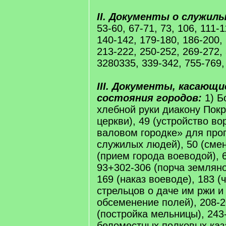
II. Документы о служил
53-60, 67-71, 73, 106, 111-1
140-142, 179-180, 186-200,
213-222, 250-252, 269-272,
3280335, 339-342, 755-769,
III. Документы, касающи
состояния городов:
1) Б
хлебной руки диакону Пок
церкви), 49 (устройство во
валовом городке» для прог
служилых людей), 50 (смен
(прием города воеводой), 6
93+302-306 (порча земляно
169 (наказ воеводе), 183 (
стрельцов о даче им ржи и
обсеменение полей), 208-2
(постройка мельницы), 243
беломестных полковых каз