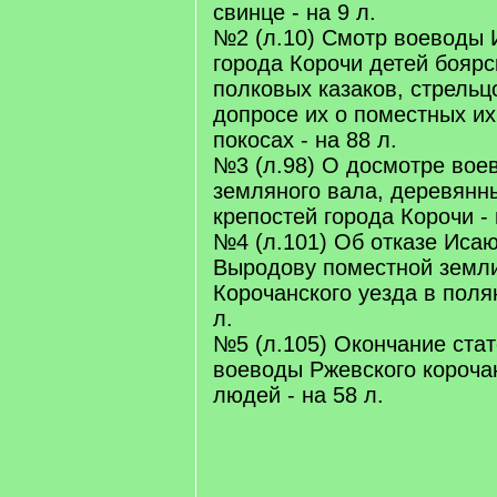
свинце - на 9 л.
№2 (л.10) Смотр воеводы 
города Корочи детей боярск
полковых казаков, стрельц
допросе их о поместных их
покосах - на 88 л.
№3 (л.98) О досмотре во
земляного вала, деревянн
крепостей города Корочи - 
№4 (л.101) Об отказе Иса
Выродову поместной земл
Корочанского уезда в полян
л.
№5 (л.105) Окончание ста
воеводы Ржевского короча
людей - на 58 л.