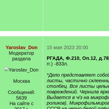
Yaroslav_Don
15 мая 2023 20:00
Модератор
РГАДА, Ф.210, Оп.12, д.78
раздела
гг.) -833л.
*Дело представляет собо
листы, частично склеенны
Москва
столбец. Все листы целые
повреждений. Чернила ярки
Сообщений:
Выдается в ч/з на микроф
5639
роликов). Микрофильмиро
На сайте с
СССР на черно-белой плён