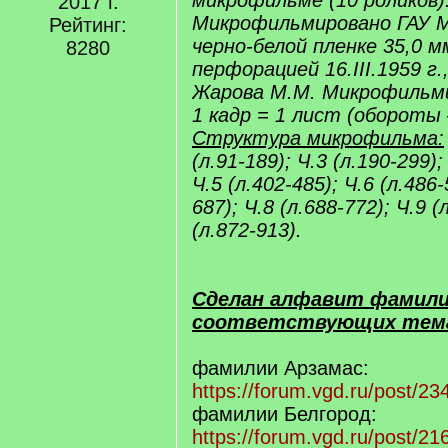
микрофильме (10 роликов)
2017 г.
Микрофильмировано ГАУ 
Рейтинг:
черно-белой пленке 35,0 м
8280
перфорацией 16.III.1959 г.
Жарова М.М. Микрофильми
1 кадр = 1 лист (обороты 
Структура микрофильма:
(л.91-189); Ч.3 (л.190-299);
Ч.5 (л.402-485); Ч.6 (л.486-
687); Ч.8 (л.688-772); Ч.9 (
(л.872-913).
Сделан алфавит фамили
соответствующих тем
фамилии Арзамас:
https://forum.vgd.ru/post/
фамилии Белгород:
https://forum.vgd.ru/post/