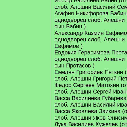
Иосиф Василиев Бабин (от
слоб. Алешни Василий Сем
Агафия Никифорова Бабина
однодворец слоб. Алешни
сын Бабин )
Александр Казмин Евфимов
однодворец слоб. Алешни 
Евфимов )
Евдокия Герасимова Прота
однодворец слоб. Алешни
сын Протасов )
Емелян Григориев Пяткин 
слоб. Алешни Григорий Пет
Федор Сергеев Матохин (о
слоб. Алешни Сергей Иван
Васса Василиева Губарева
слоб. Алешни Василий Ива
Васса Яковлева Заикина (
слоб. Алешни Яков Онисим
Лука Василиев Кужелев (о