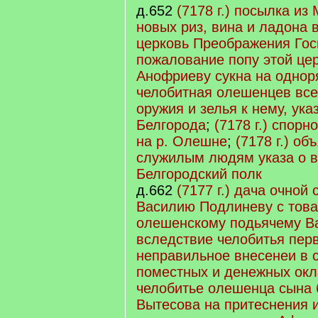
д.652
(7178 г.) посылка из
новых риз, вина и ладона 
церковь Преображения Гос
пожалование попу этой ц
Анофриеву сукна на однор
челобитная олешенцев все
оружия и зелья к нему, ука
Белгорода
;
(7178 г.) спорн
на р. Олешне
;
(7178 г.) об
служилым людям указа о в
Белгородский полк
д.662
(7177 г.) дача очной
Василию Подлиневу с тов
олешенскому подьячему В
вследствие челобитья пер
неправильное внесенеи в с
поместных и денежных ок
челобитье олешенца сына 
Вытесова на притеснения 