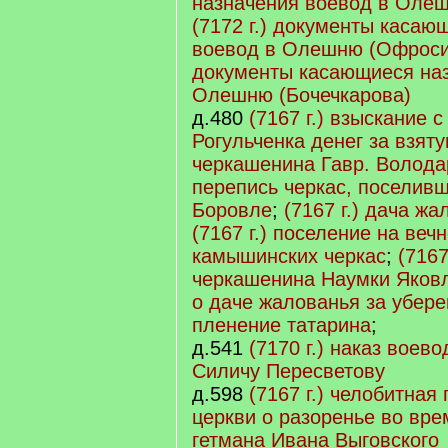
назначения воевод в Олеш
(7172 г.) документы касаю
воевод в Олешню (Офрос
документы касающиеся наз
Олешню (Бочечкарова)
д.480
(7167 г.) взыскание 
Рогульченка денег за взят
черкашенина Гавр. Волода
перепись черкас, поселивш
Боровле
;
(7167 г.) дача ж
(7167 г.) поселение на веч
камышинских черкас
;
(7167
черкашенина Наумки Яков
о даче жалованья за убере
пленение татарина
;
д.541
(7170 г.) наказ воев
Силичу Пересветову
д.598
(7167 г.) челобитная
церкви о разоренье во вре
гетмана Ивана Выговского