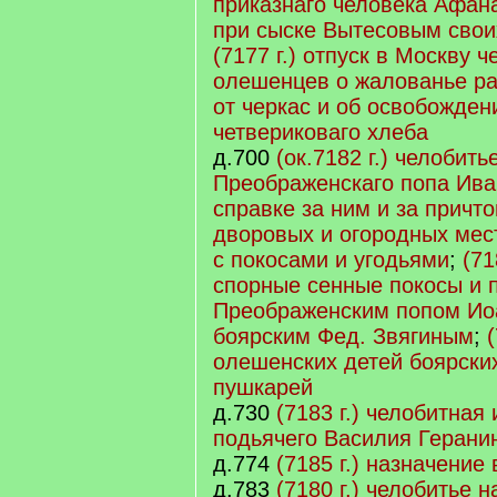
приказнаго человека Афан
при сыске Вытесовым свои
(7177 г.) отпуск в Москву 
олешенцев о жалованье ра
от черкас и об освобожден
четвериковаго хлеба
д.700
(ок.7182 г.) челобить
Преображенскаго попа Ив
справке за ним и за причт
дворовых и огородных мес
с покосами и угодьями
;
(71
спорные сенные покосы и 
Преображенским попом Ио
боярским Фед. Звягиным
;
олешенских детей боярски
пушкарей
д.730
(7183 г.) челобитная
подьячего Василия Герани
д.774
(7185 г.) назначение
д.783
(7180 г.) челобитье 