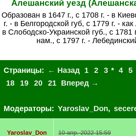
Алешанский уезд (Алешанска
Образован в 1647 г., с 1708 г. - в Киевской губ., с 1727
г. - в Белгородской губ, с 1779 г. - к
в Слободско-Украинской губ., с 1781 г
нам., с 1797 г. - Лебедински
Страницы:
← Назад
1
2
3
*
4
5
18
19
20
21
Вперед →
Модераторы:
Yaroslav_Don
,
secer
Yaroslav_Don
10 апр. 2022 15:59