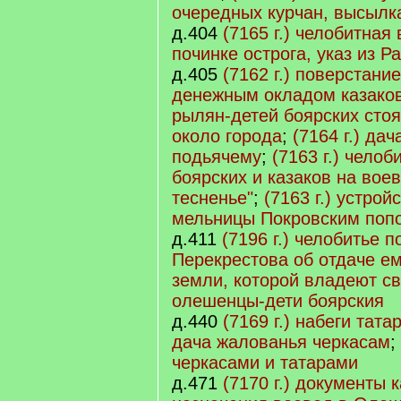
очередных курчан, высылка
д.404
(7165 г.) челобитная
починке острога, указ из Р
д.405
(7162 г.) поверстани
денежным окладом казако
рылян-детей боярских стоя
около города
;
(7164 г.) да
подьячему
;
(7163 г.) челоб
боярских и казаков на воев
тесненье"
;
(7163 г.) устро
мельницы Покровским поп
д.411
(7196 г.) челобитье 
Перекрестова об отдаче ем
земли, которой владеют св
олешенцы-дети боярския
д.440
(7169 г.) набеги тата
дача жалованья черкасам
;
черкасами и татарами
д.471
(7170 г.) документы