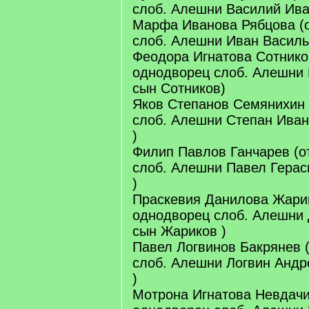
слоб. Алешни Василий Ива
Марфа Иванова Рябцова (о
слоб. Алешни Иван Василь
Феодора Игнатова Сотнико
однодворец слоб. Алешни 
сын Сотников)
Яков Степанов Семянихин 
слоб. Алешни Степан Ива
)
Филип Павлов Ганчарев (о
слоб. Алешни Павел Герас
)
Праскевия Данилова Жарик
однодворец слоб. Алешни
сын Жариков )
Павел Логвинов Бакрянев 
слоб. Алешни Логвин Андр
)
Мотрона Игнатова Невдачи