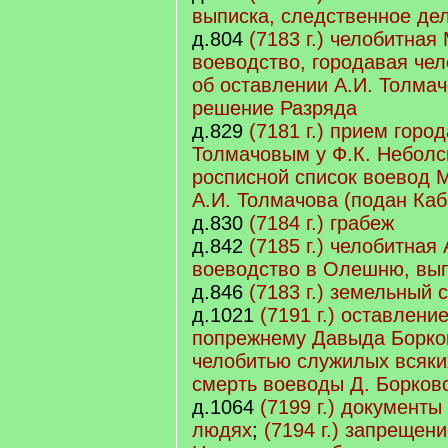
выписка, следственное де
д.804
(7183 г.) челобитная
воеводство, городавая че
об оставлении А.И. Толмач
решение Разряда
д.829
(7181 г.) прием горо
Толмачовым у Ф.К. Неболс
росписной список воевод М
А.И. Толмачова (подан Ка
д.830
(7184 г.) грабеж
д.842
(7185 г.) челобитная
воеводство в Олешню, вып
д.846
(7183 г.) земельный 
д.1021
(7191 г.) оставлени
попрежнему Давыда Борков
челобитью служилых всяки
смерть воеводы Д. Борков
д.1064
(7199 г.) документ
людях
;
(7194 г.) запрещен