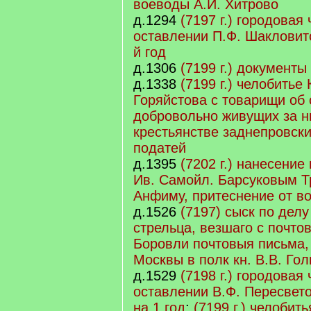
воеводы А.И. Хитрово
д.1294
(7197 г.) городовая
оставлении П.Ф. Шакловито
й год
д.1306
(7199 г.) документ
д.1338
(7199 г.) челобитье
Горяйстова с товарищи об
добровольно живущих за н
крестьянстве заднепровски
податей
д.1395
(7202 г.) нанесение
Ив. Самойл. Барсуковым Т
Анфиму, притеснение от в
д.1526
(7197) сыск по делу
стрельца, везшаго с почтов
Боровли почтовыя письма,
Москвы в полк кн. В.В. Го
д.1529
(7198 г.) городовая
оставлении В.Ф. Пересвет
на 1 год
;
(7199 г.) челобит