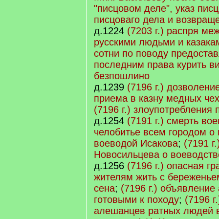
"писцовом деле", указ пис
писцоваго дела и возвращ
д.1224
(7203 г.) распря м
русскими людьми и казака
сотни по поводу предоста
последним права курить ви
безпошлино
д.1239
(7196 г.) дозволен
приема в казну медных чех
(7196 г.) злоупотребления 
д.1254
(7191 г.) смерть во
челобитье всем городом о
воеводой Исакова
;
(7191 г
Новосильцева о воеводств
д.1256
(7196 г.) опасная г
жителям жить с береженье
сена
;
(7196 г.) объявлени
готовыми к походу
;
(7196 г
алешанцев ратных людей в