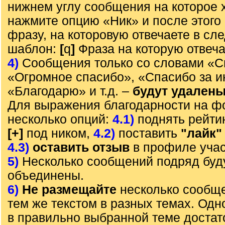
нижнем углу сообщения на которое х
нажмите опцию «Ник» и после этого 
фразу, на которовую отвечаете в с
шаблон:
[
q
]
Фраза на которую отвеч
4)
Сообщения только со словами «С
«Огромное спасибо», «Спасибо за 
«Благодарю» и т.д. –
будут удален
Для выражения благодарности на ф
несколько опций:
4.1)
поднять рейти
[+]
под ником,
4.2)
поставить
"лайк"
4.3)
оставить отзыв
в профиле учас
5)
Несколько сообщений подряд буд
объединены.
6)
Не размещайте
несколько сообще
тем же текстом в разных темах. Од
в правильно выбранной теме достат