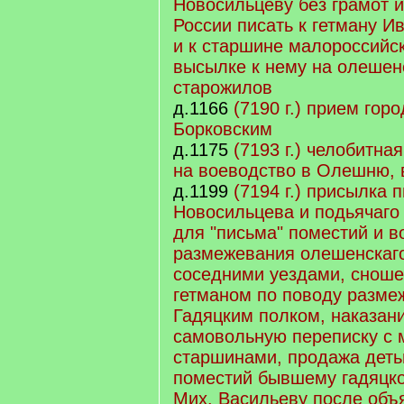
Новосильцеву без грамот 
России писать к гетману 
и к старшине малороссийск
высылке к нему на олеше
старожилов
д.1166
(7190 г.) прием гор
Борковским
д.1175
(7193 г.) челобитна
на воеводство в Олешню, 
д.1199
(7194 г.) присылка 
Новосильцева и подьячаго
для "письма" поместий и в
размежевания олешенскаго
соседними уездами, сноше
гетманом по поводу разме
Гадяцким полком, наказани
самовольную переписку с 
старшинами, продажа деть
поместий бывшему гадяцк
Мих. Васильеву после объ