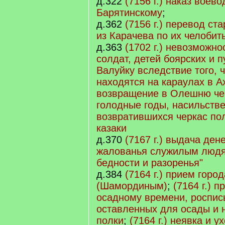
д.322
(7156 г.) наказ воево
Барятинскому
;
д.362
(7156 г.) перевод ст
из Карачева по их челобит
д.363
(1702 г.) невозможно
солдат, детей боярских и п
Валуйку вследствие того, ч
находятся на караулах в А
возвращение в Олешню че
голодные годы, насильств
возвратившихся черкас по
казаки
д.370
(7167 г.) выдача ден
жалованья служилым людя
бедности и разоренья"
д.384
(7164 г.) прием горо
(Шамординым)
;
(7164 г.) п
осадному времени, роспи
оставленных для осады и 
полки
;
(7164 г.) неявка и 