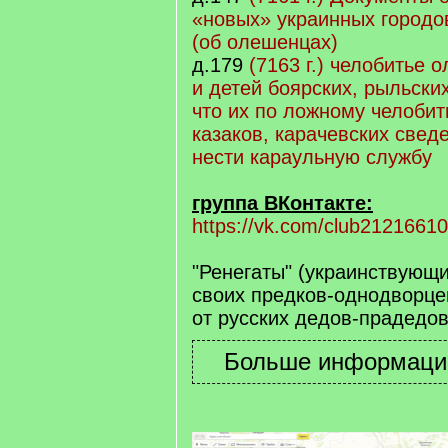
«новых» украинных городо
(об олешенцах)
д.179
(7163 г.) челобитье
и детей боярских, рыльских
что их по ложному челоби
казаков, карачевских свед
нести караульную службу
группа ВКонтакте:
https://vk.com/club2121661
"Ренегаты" (украинствующ
своих предков-однодворце
от русских дедов-прадедов