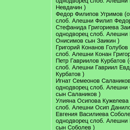
однодворец слоб. Алешни 
Невдачин )
Федор Филипов Угримов (о
слоб. Алешни Филип Федор
Стефанида Григориева Заи
однодворец слоб. Алешни 
Онисимов сын Заикин )
Григорий Конанов Голубов 
слоб. Алешни Конан Григор
Петр Гавриилов Курбатов 
слоб. Алешни Гавриил Ев
Курбатов )
Игнат Семеонов Салаников
однодворец слоб. Алешни
сын Салаников )
Улияна Осипова Кужелева 
слоб. Алешни Осип Данило
Евгения Василиева Соболе
однодворец слоб. Алешни
сын Соболев )