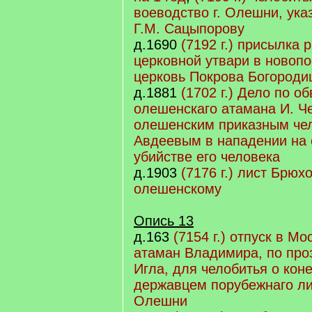
воеводство г. Олешни, ука
Г.М. Сацыпорову
д.1690
(7192 г.) присылка р
церковной утвари в новоп
церковь Покрова Богороди
д.1881
(1702 г.) Дело по о
олешенскаго атамана И. Ч
олешенским приказным че
Авдеевым в нападении на 
убийстве его человека
д.1903
(7176 г.) лист Брюх
олешенскому
Опись 13
д.163
(7154 г.) отпуск в М
атаман Владимира, по про
Игла, для челобитья о коне
державцем порубежнаго ли
Олешни