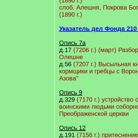
(1890 г.)
cлоб. Алешня, Покрова Бог
(1890 г.)
Указатель дел Фонда 210 (
Опись 7а
д.17
(7206 г.) (март) Разбор
Олешне
д.56
(7207 г.) Высыльная к
кормщики и гребцы с Ворон
Азова"
Опись 9
д.329
(7170 г.) устройство
воинскими людьми соборн
Преображенской церкви
Опись 12
д.191
(7156 г.) притеснени