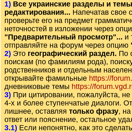
1)
Все украинские разделы и тем
редактирования...
Напечатав свое 
проверьте его на предмет грамматич
неточностей в изложении через опц
"Предварительный просмотр"...
и 
отправляйте на форум через опцию
2)
Это
географический раздел.
По 
поискам (по фамилиям рода), поиск
родственников и отдельным населе
открывайте фамильные
https://forum
дневниковые темы
https://forum.vgd.
3)
При цитировании, пожалуйста, не 
4-х и более ступенчатые диалоги. О
лишнее, оставляя
только фразу
, н
ответ или пояснение, остальное уда
3.1)
Если непонятно, как это сделать