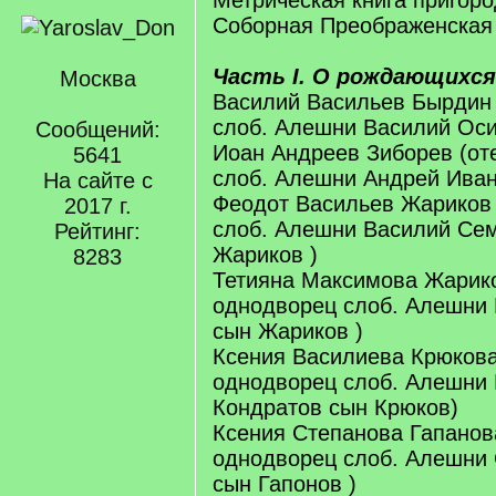
Метрическая книга пригоро
Соборная Преображенская
Часть I. О рождающихся
Москва
Василий Васильев Бырдин 
слоб. Алешни Василий Оси
Сообщений:
Иоан Андреев Зиборев (от
5641
слоб. Алешни Андрей Иван
На сайте с
Феодот Васильев Жариков 
2017 г.
слоб. Алешни Василий Се
Рейтинг:
Жариков )
8283
Тетияна Максимова Жарико
однодворец слоб. Алешни
сын Жариков )
Ксения Василиева Крюкова
однодворец слоб. Алешни
Кондратов сын Крюков)
Ксения Степанова Гапанова
однодворец слоб. Алешни 
сын Гапонов )