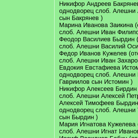
Никифор Андреев Бакрянев
однодворец слоб. Алешни 
сын Бакрянев )
Марина Иванова Заикина (
слоб. Алешни Иван Филипо
Феодор Василиев Бырдин (
слоб. Алешни Василий Оси
Федор Иванов Кужелев (от
слоб. Алешни Иван Захаро
Евдокия Евстафиева Истом
однодворец слоб. Алешни
Гавриилов сын Истомин )
Никифор Алексеев Бирдин 
слоб. Алешни Алексей Пет
Алексей Тимофеев Бырдин 
однодворец слоб. Алешни
сын Бырдин )
Мария Игнатова Кужелева 
слоб. Алешни Игнат Ивано