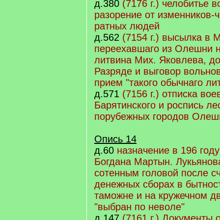
д.380
(7176 г.) челобитье 
разорение от изменников-ч
ратных людей
д.562
(7154 г.) высылка в 
переехавшаго из Олешни н
литвина Мих. Яковлева, до
Разряде и выговор вольно
прием "такого обычнаго ли
д.571
(7156 г.) отписка вое
Барятинского и роспись ле
порубежных городов Олеш
Опись 14
д.60
назначение в 196 году
Богдана Мартын. Лукьянов
сотенным головой после сч
денежных сборах в бытност
таможне и на кружечном дв
"выбран по неволе"
д.147
(7161 г.) Документы