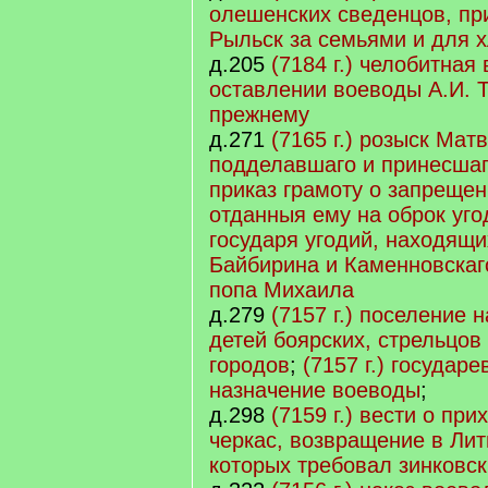
олешенских сведенцов, п
Рыльск за семьями и для 
д.205
(7184 г.) челобитная
оставлении воеводы А.И. 
прежнему
д.271
(7165 г.) розыск Мат
подделавшаго и принесшаг
приказ грамоту о запрещен
отданныя ему на оброк уго
государя угодий, находящ
Байбирина и Каменновскаг
попа Михаила
д.279
(7157 г.) поселение 
детей боярских, стрельцов
городов
;
(7157 г.) государе
назначение воеводы
;
д.298
(7159 г.) вести о пр
черкас, возвращение в Лит
которых требовал зинковс