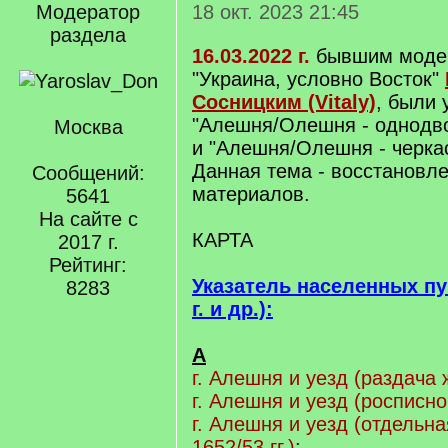
Модератор
18 окт. 2023 21:45
раздела
16.03.2022 г.
бывшим модер
"Украина, условно Восток"
Сосницким (Vitaly)
, были
"Алешня/Олешня - однодво
Москва
и "Алешня/Олешня - черка
Данная тема - восстановл
Сообщений:
материалов.
5641
На сайте с
КАРТА
2017 г.
Рейтинг:
Указатель населенных пу
8283
г. и др.):
А
г. Алешня и уезд (раздача 
г. Алешня и уезд (росписно
г. Алешня и уезд (отдельн
1652/53 гг.)
;