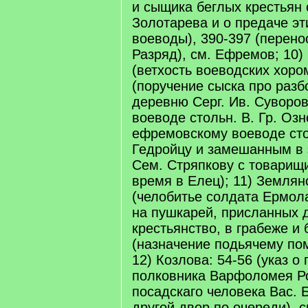
и сыщика беглых крестьян 
Золотарева и о предаче эт
воеводы), 390-397 (перено
Разряд), см. Ефремов; 10)
(ветхость воеводских хоро
(поручение сыска про разб
деревню Серг. Ив. Суворо
воеводе стольн. В. Гр. Озн
ефремовскому воеводе сто
Гедройцу и замешанным в 
Сем. Стряпкову с товарищи
время в Елец); 11) Землян
(челобитье солдата Ермол
на пушкарей, присланных д
крестьянство, в грабеже и 
(назначение подьячему пом
12) Козлова: 54-56 (указ о
полковника Варфоломея Ро
посадскаго человека Вас. 
другой двор по очереди), 