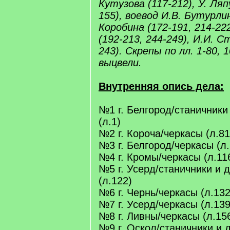
Кутузова (117-212), У. Ляп
155), воевод И.В. Бутурлин
Коробина (172-191, 214-22
(192-213, 244-249), И.И. 
243). Скрепы по лл. 1-80, 
выцвели.
Внутренняя опись дела:
№1 г. Белгород/станичники
(л.1)
№2 г. Короча/черкасы (л.81
№3 г. Белгород/черкасы (л.
№4 г. Кромы/черкасы (л.11
№5 г. Усерд/станичники и 
(л.122)
№6 г. Чернь/черкасы (л.132
№7 г. Усерд/черкасы (л.139
№8 г. Ливны/черкасы (л.15
№9 г. Оскол/станичники и 