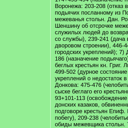
Воронежа: 203-208 (отказ 
подьячих посланному из П
межеванья стольн. Дан. Ро
Шеншину об отсрочке меж
служилых людей до возвр
со службы), 239-241 (дача
дворовом строении), 446-4
городских укреплений); 7)
186 (назначение подьячаго)
беглых крестьян кн. Григ. Л
499-502 (дурное состояние
укреплений о недостаток в
Донкова: 475-476 (челобить
сыске беглаго его крестьян
93+101-113 (освобождение
донских казаков, обвиненн
подговоре крестьян Епиф. 
побегу), 209-238 (челобить
обиды межевщика стольн. 