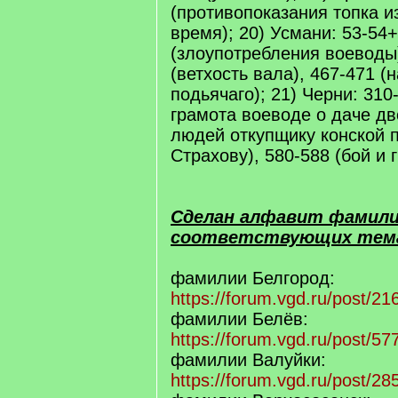
(противопоказания топка и
время); 20) Усмани: 53-54
(злоупотребления воеводы) 
(ветхость вала), 467-471 (
подьячаго); 21) Черни: 31
грамота воеводе о даче д
людей откупщику конской 
Страхову), 580-588 (бой и 
Сделан алфавит фамилий
соответствующих тем
фамилии Белгород:
https://forum.vgd.ru/post/
фамилии Белёв:
https://forum.vgd.ru/post/
фамилии Валуйки:
https://forum.vgd.ru/post/