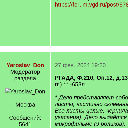
https://forum.vgd.ru/post/
Yaroslav_Don
27 фев. 2024 19:20
Модератор
РГАДА, Ф.210, Оп.12, д.1
раздела
гг.) ** -653л.
* Дело представляет соб
листы, частично склеенны
Москва
Все листы целые, чернила
угасания). Дело выдаётся 
Сообщений:
микрофильме (9 роликов).
5641