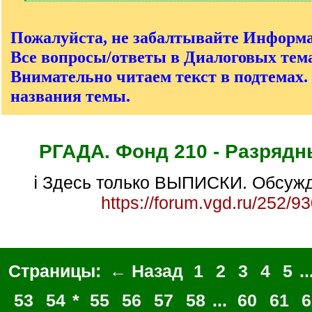
[
/
q
Пожалуйста, не забалтывайте Информ
]
Все вопросы/ответы в Диалоговых тема
Внимательно читаем текст в подтемах.
названия темы.
РГАДА. Фонд 210 - Разрядн
ℹ Здесь только ВЫПИСКИ. Обсужд
https://forum.vgd.ru/252/9
Страницы:
← Назад
1
2
3
4
5
..
53
54
*
55
56
57
58
...
60
61
6