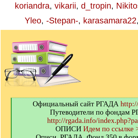
koriandra
,
vikarii
,
d_tropin
,
Nikit
Yleo
,
-Stepan-
,
karasamara22
[
Официальный сайт РГАДА
http:/
q
Путеводители по фондам 
]
http://rgada.info/index.php?p
ОПИСИ
Идем по ссылке 
Описи. РГАДА. Фонд 350 в фор