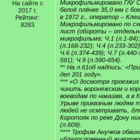
Микрофильмировано ГАУ С
На сайте с
белоё плёнке 35,0 мм с б
2017 г.
в 1972 г., оператор – Кле
Рейтинг:
Микрофильмировано по схе
8283
лист (обороты – отдельн
микрофильма: Ч.1 (л.1-84); 
(л.168-232); Ч.4 (л.233-302)
Ч.6 (л.374-439); Ч.7 (л.440-
591); Ч.9 (л.590-654).
** На л.61об надпись: «При
дел 201 году».
*** «О досмотре проезжи
чинить воронежским и ко
воеводам по наказам, а в 
Урыве приказным людям 
людей не осмтривать, дл
Коротояк по реке Дону ни
(л.609).
**** Трофим Анучков обви
«благословенный животв