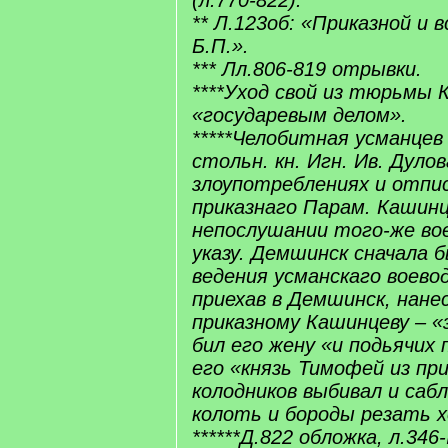
(л.770-822).
** Л.123об: «Приказной и в
Б.П.».
*** Лл.806-819 отрывки.
****Уход свой из тюрьмы 
«государевым делом».
*****Челобитная усманцев
стольн. кн. Игн. Ив. Дулов
злоупотреблениях и отпи
приказнаго Парам. Кашинц
непослушании того-же во
указу. Демшинск сначала 
ведения усманскаго воевод
приехав в Демшинск, нане
приказному Кашинцеву – «з
бил его жену «и подьячих 
его «князь Тимофей из пр
колодников выбивал и саб
колоть и бороды резать 
******Д.822 обложка, л.346-