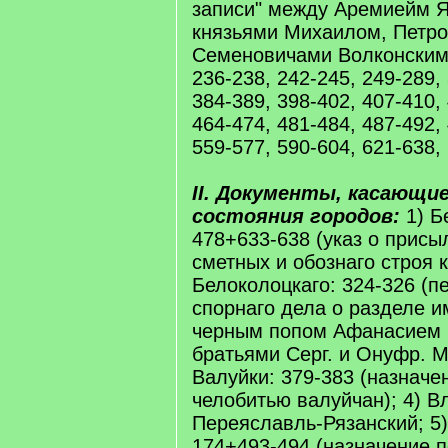
записи" между Аремиейм 
князьями Михаилом, Петр
Семеновичами Волконскими
236-238, 242-245, 249-289,
384-389, 398-402, 407-410,
464-474, 481-484, 487-492,
559-577, 590-604, 621-638,
II. Документы, касающие
состояния городов:
1) Б
478+633-638 (указ о присы
сметных и обознаго строя кн
Белоколоцкаго: 324-326 (п
спорнаго дела о разделе 
черным попом Афанасием 
братьями Серг. и Онуфр. 
Валуйки: 379-383 (назначе
челобитью валуйчан); 4) В
Переяславль-Рязанский; 5)
174+493-494 (назначение п