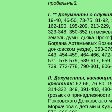
пробельный.
I. ** Документы о служи
19-40, 46-50, 73-75, 81-92,
162-190, 195-209, 213-229,
323-348, 350-352 (отмеже
земель думн. дьяка Проко
Богдана Артемьевых Возн
донковском уезде), 353-376
443, 454-459, 464-466, 472-
571, 578-579, 589-617, 659-
739, 772-778, 790-801, 806-
II. Документы, касающи
крестьян:
62-66, 76-80, 1
314-322, 349, 391-403, 480
(розыск о принадлежности 
Покровскаго Донковскаго 
Морхачова с детьми и Куз