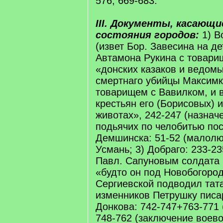
576, 669-683.
III. Документы, касающи
состояния городов:
1) В
(извет Бор. Завесина на д
Автамона Рукина с товари
«донских казаков и ведомы
смертнаго убийцы Максимк
товарищем с Вавилком, и 
крестьян его (Борисовых) 
животах», 242-247 (назнач
подьячих по челобитью пос
Демшинска: 51-52 (малолю
Усмань; 3) Добраго: 233-2
Павл. Сапуновым солдата 
«будто он под Новобогород
Сергиевской подводил тат
изменников Петрушку писар
Донкова: 742-747+763-771 
748-762 (заключение воев