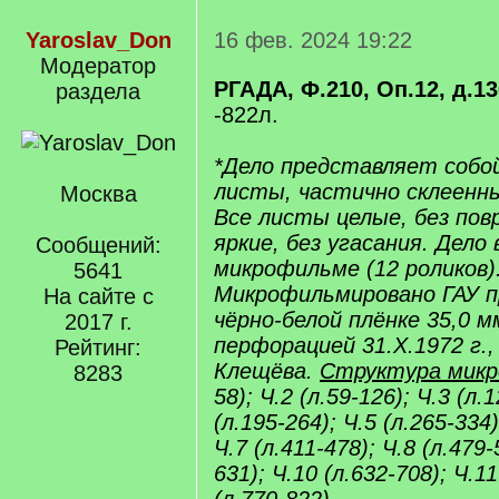
Yaroslav_Don
16 фев. 2024 19:22
Модератор
РГАДА, Ф.210, Оп.12, д.1
раздела
-822л.
*Дело представляет собо
листы, частично склеенны
Москва
Все листы целые, без пов
яркие, без угасания. Дело 
Сообщений:
микрофильме (12 роликов)
5641
Микрофильмировано ГАУ 
На сайте с
чёрно-белой плёнке 35,0 м
2017 г.
перфорацией 31.X.1972 г.
Рейтинг:
Клещёва.
Структура микр
8283
58); Ч.2 (л.59-126); Ч.3 (л.
(л.195-264); Ч.5 (л.265-334)
Ч.7 (л.411-478); Ч.8 (л.479-
631); Ч.10 (л.632-708); Ч.11