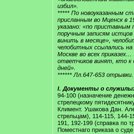
избил».
***** По новоуказанным с
присланным во Мценск в 19
указано: «по приставным 
поручным записям истцов
винить в месяце», челоби
челобитных ссылались на
Москве во всех приказех…
ответчиков винят, кто к 
дней».
****** Лл.647-653 отрывки. 
I. Документы о служилы
94-100 (назначение денеж
стрелецкому пятидесятнику
Климент. Ушакова Дан. Ал
стрельцам), 114-115, 144-1
191, 192-199 (справка по 
Поместнаго приказа о суде