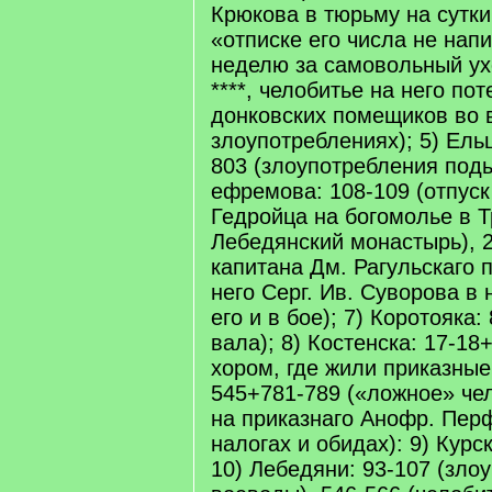
Крюкова в тюрьму на сутки 
«отписке его числа не напи
неделю за самовольный ух
****, челобитье на него по
донковских помещиков во в
злоупотреблениях); 5) Ель
803 (злоупотребления подь
ефремова: 108-109 (отпуск
Гедройца на богомолье в 
Лебедянский монастырь), 2
капитана Дм. Рагульскаго 
него Серг. Ив. Суворова в
его и в бое); 7) Коротояка:
вала); 8) Костенска: 17-18
хором, где жили приказные
545+781-789 («ложное» че
на приказнаго Анофр. Пер
налогах и обидах): 9) Курс
10) Лебедяни: 93-107 (зло