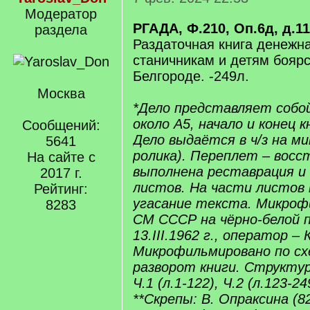
Модератор
РГАДА, Ф.210, Оп.6д, д.11
раздела
Раздаточная книга денежн
станичникам и детям боярс
Белгороде. -249л.
Москва
*Дело представляет собо
около А5, начало и конец 
Сообщений:
Дело выдаётся в ч/з на м
5641
ролика). Переплет – восс
На сайте с
выполнена реставрация и 
2017 г.
листов. На части листов
Рейтинг:
угасание текста. Микроф
8283
СМ СССР на чёрно-белой п
13.III.1962 г., оператор –
Микрофильмировано по схе
разворот книги. Структу
Ч.1 (л.1-122), Ч.2 (л.123-24
**Скрепы: В. Опраксина (82