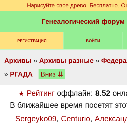
Нарисуйте свое древо. Бесплатно. О
Генеалогический форум
РЕГИСТРАЦИЯ
ВОЙТИ
Архивы
»
Архивы разные
»
Федера
»
РГАДА
Вниз ⇊
Рейтинг
оффлайн:
8.52
онл
★
В ближайшее время посетят это
Sergeyko09
,
Centurio
,
Алексан