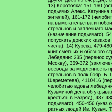
13) Коротояка: 151-160 (ос
подьячих Алекс. Катунина 
жителей), 161-172 (челоби
на вымогательства и побои
стрельцов и заплечнаго ма
(назначение подьячаго), 5
попускать донских казаков
числа); 14) Курска: 479-48
книг сметных и обозного ст
Лебедяни: 235 (перенос су
Мсокву), 369-372 (заключе
воеводы за медленность п
стрельцов в полк бояр. Б. 
Шереметева), 4110416 (пе
челобитью вдовы лебедян
Кузьминой дела об укрыва
крестьян в Разряд), 437-43
подьячаго), 450-456 (указ
ратных людей Ив. Кузьм. Т