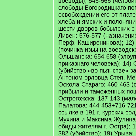
воеводы), 546-566 (челоби
слободы Богородицкаго по
освобождении его от плате
хлеба и ямских и полоняни
шести дворов бобылских с 
Ливен: 576-577 (назначен
Перф. Каширенинова); 12)
(починка изьы на воеводск
Ольшанска: 654-658 (злоу
приказнаго человека); 14)
(убийство «во пьянстве» 
Антоном орловца Степ. Ме
Оскола-Стараго: 460-463 (
прибыли и таможенных пош
Острогожска: 137-143 (мал
Палатова: 444-453+716-721
ссылке в 191 г. курских с
Мухина и Максима Жулина 
обиды жителям г. Остра); 1
382 (убийство); 19) Урыва: