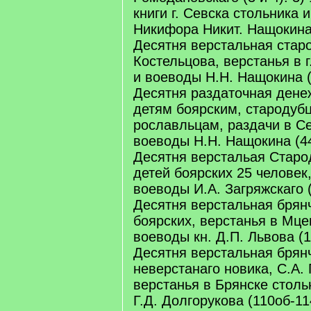
книги г. Севска стольника 
Никифора Никит. Нащокина (
Десятня верстальная стар
Костельцова, верстанья в г
и воеводы Н.Н. Нащокина (4
Десятня раздаточная дене
детям боярским, стародуб
рославльцам, раздачи в Се
воеводы Н.Н. Нащокина (44-
Десятня верстальая Старо
детей боярских 25 человек
воеводы И.А. Загряжскаго (1
Десятня верстальная брянч
боярских, верстанья в Мце
воеводы кн. Д.П. Львова (10
Десятня верстальная брян
неверстанаго новика, С.А.
верстанья в Брянске столь
Г.Д. Долгорукова (110об-114