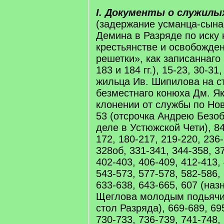
I. Документы о служилы
(задержание усманца-сына
Демина в Разряде по иску 
крестьянстве и освобожден
решетки», как записаннаго
183 и 184 гг.), 15-23, 30-31
жильца Ив. Шипилова на с
безместнаго конюха Дм. Я
клонении от службы по Нов
53 (отсрочка Андрею Безо
деле в Устюжской Чети), 84
172, 180-217, 219-220, 236-
328об, 331-341, 344-358, 3
402-403, 406-409, 412-413,
543-573, 577-578, 582-586,
633-638, 643-665, 607 (на
Щеглова молодым подьячи
стол Разряда), 669-689, 69
730-733, 736-739, 741-748,