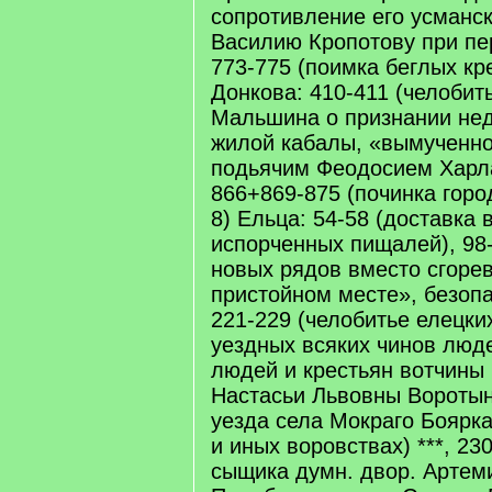
сопротивление его усманс
Василию Кропотову при пе
773-775 (поимка беглых кре
Донкова: 410-411 (челобит
Мальшина о признании не
жилой кабалы, «вымученно
подьячим Феодосием Харл
866+869-875 (починка горо
8) Ельца: 54-58 (доставка 
испорченных пищалей), 98-
новых рядов вместо сгоре
пристойном месте», безопа
221-229 (челобитье елецки
уездных всяких чинов люд
людей и крестьян вотчины 
Настасьи Львовны Воротын
уезда села Мокраго Боярка
и иных воровствах) ***, 23
сыщика думн. двор. Артем