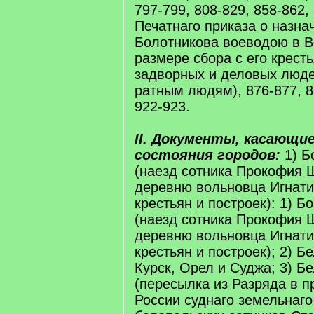
797-799, 808-829, 858-862,
Печатнаго приказа о назн
Болотникова воеводою в В
размере сбора с его кресть
задворных и деловых люде
ратным людям), 876-877, 88
922-923.
II. Документы, касающи
состояния городов:
1) Б
(наезд сотника Прокофия 
деревню вольновца Игнати
крестьян и построек): 1) Б
(наезд сотника Прокофия 
деревню вольновца Игнати
крестьян и построек); 2) Б
Курск, Орел и Суджа; 3) Б
(пересылка из Разряда в п
России суднаго земельнаго