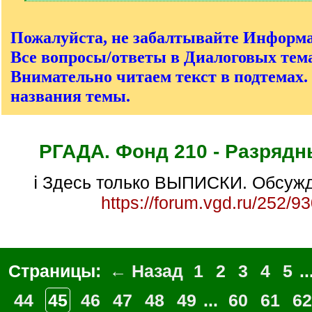
[
/
q
Пожалуйста, не забалтывайте Информ
]
Все вопросы/ответы в Диалоговых тема
Внимательно читаем текст в подтемах.
названия темы.
РГАДА. Фонд 210 - Разрядн
ℹ Здесь только ВЫПИСКИ. Обсужд
https://forum.vgd.ru/252/9
Страницы:
← Назад
1
2
3
4
5
..
44
45
46
47
48
49
...
60
61
62