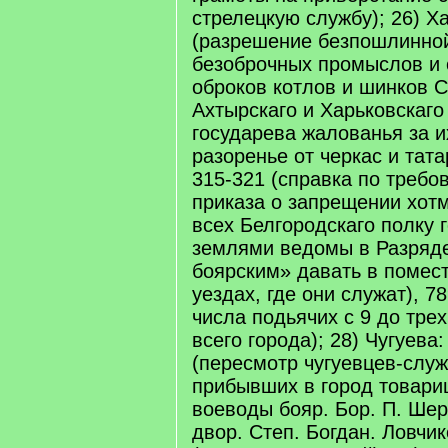
стрелецкую службу); 26) Х
(разрешение безпошлинной
безоброчных промыслов и 
оброков котлов и шинков С
Ахтырскаго и Харьковскаго
государева жалованья за и
разоренье от черкас и тата
315-321 (справка по треб
приказа о запрещении хот
всех Белгородскаго полку 
землями ведомы в Разряде
боярским» давать в помест
уездах, где они служат), 7
числа подьячих с 9 до тре
всего города); 28) Чугуева:
(пересмотр чугуевцев-слу
прибывших в город товари
воеводы бояр. Бор. П. Ше
двор. Степ. Богдан. Ловчи