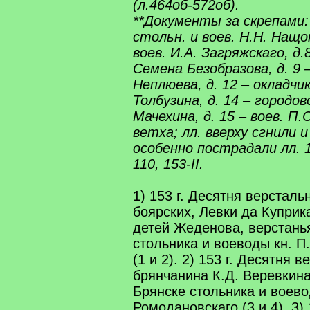
(л.464об-572об).
**Документы за скрепами: 
стольн. и воев. Н.Н. Нащок
воев. И.А. Загряжскаго, д.
Семена Безобразова, д. 9 –
Неплюева, д. 12 – окладчи
Толбузина, д. 14 – городо
Мачехина, д. 15 – воев. П.
ветха; лл. вверху сгнили 
особенно пострадали лл. 1 
110, 153-II.
1) 153 г. Десятня версталь
боярских, Левки да Куприк
детей Жеденова, верстань
стольника и воеводы кн. П
(1 и 2). 2) 153 г. Десятня 
брянчанина К.Д. Веревкина
Брянске стольника и воевод
Ромодановскаго (3 и 4). 3)