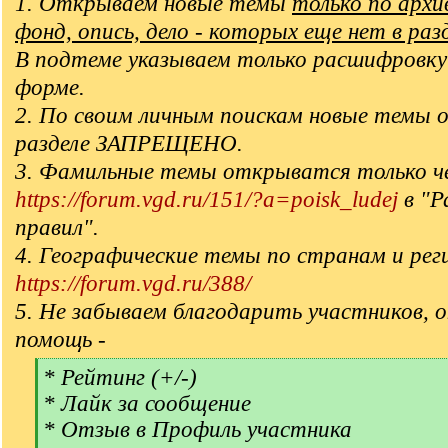
1. Открываем новые темы
только по арх
фонд, опись, дело - которых еще нет в раз
В подтеме указываем только расшифровку
форме.
2. По своим личным поискам новые темы 
разделе ЗАПРЕЩЕНО.
3. Фамильные темы открыватся только ч
https://forum.vgd.ru/151/?a=poisk_ludej
в "Р
правил".
4. Географические темы по странам и рег
https://forum.vgd.ru/388/
5. Не забываем благодарить участников, 
помощь -
[
* Рейтинг (+/-)
q
* Лайк за сообщение
]
* Отзыв в Профиль участника