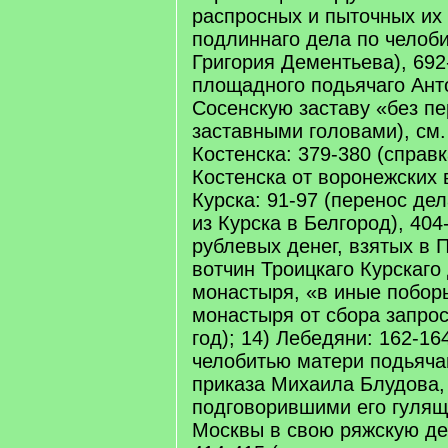
распросных и пыточных их 
подлиннаго дела по челоб
Григория Дементьева), 692
площадного подьячаго Ант
Сосенскую заставу «без п
заставными головами), см.
Костенска: 379-380 (справ
Костенска от воронежских 
Курска: 91-97 (перенос дел
из Курска в Белгород), 404
рублевых денег, взятых в 
вотчин Троицкаго Курскаго
монастыря, «в иные побор
монастыря от сбора запрос
год); 14) Лебедяни: 162-16
челобитью матери подьяча
приказа Михаила Блудова,
подговорившими его гуля
Москвы в свою ряжскую де