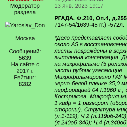
Модератор
13 янв. 2023 19:17
раздела
РГАДА, Ф.210, Оп.4, д.255
7147-54/1639-45 гг.) -572л.
*Дело представляет собо
Москва
около А5 в восстановленн
листы повреждены в верх
Сообщений:
выполнена консервация. Д
5639
на микрофильме (5 роликов
На сайте с
части рубрик угасающие.
2017 г.
Микрофильмировано ГАУ 
Рейтинг:
черно-белой пленке 35,0 м
8282
перфорацией 04.I.1960 г.,
Кострикова. Микрофильми
1 кадр = 1 разворот (обо
стороны).
Структура мик
(л.1-119); Ч.2 (л.119об-240)
(л.240об-340); Ч.4 (л.340об