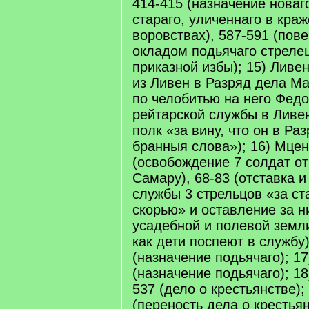
414-415 (назначение новаг
стараго, уличеннаго в краж
воровствах), 587-591 (по
окладом подьячаго стрелец
приказной избы); 15) Ливен
из Ливен в Разряд дела М
по челобитью на него Фед
рейтарской службы в Ливе
полк «за вину, что он в Ра
бранныя слова»); 16) Мцен
(освобождение 7 солдат о
Самару), 68-83 (отставка 
службы 3 стрельцов «за ст
скорью» и оставление за 
усадебной и полевой земли
как дети поспеют в службу)
(назначение подьячаго); 1
(назначение подьячаго); 1
537 (дело о крестьянстве);
(переность дела о крестья