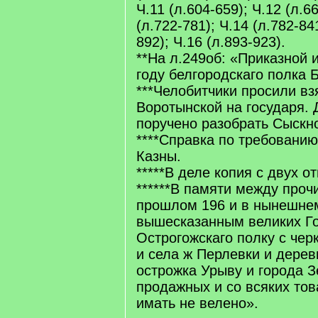
Ч.11 (л.604-659); Ч.12 (л.6
(л.722-781); Ч.14 (л.782-841
892); Ч.16 (л.893-923).
**На л.249об: «Приказной 
году белгородскаго полка Б
***Челобитчики просили взя
Воротынской на государя.
поручено разобрать Сыскно
****Справка по требовани
Казны.
*****В деле копия с двух о
******В памяти между прочи
прошлом 196 и в нынешнем
вышесказанным великих Го
Острогожскаго полку с че
и села ж Перлевки и дерев
острожка Урыву и города З
продажных и со всяких то
имать не велено».