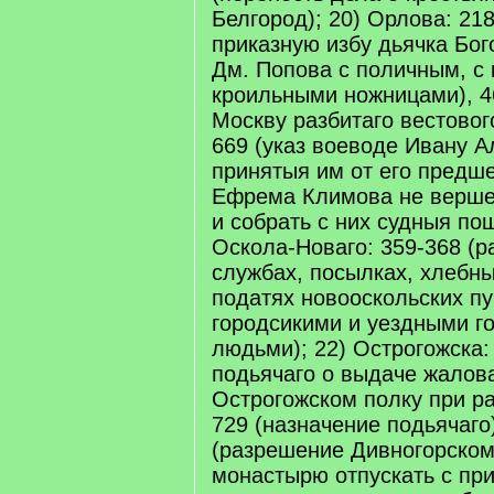
Белгород); 20) Орлова: 218
приказную избу дьячка Бог
Дм. Попова с поличным, с
кроильными ножницами), 4
Москву разбитаго вестовог
669 (указ воеводе Ивану 
принятыя им от его предш
Ефрема Климова не верше
и собрать с них судныя по
Оскола-Новаго: 359-368 (р
службах, посылках, хлебн
податях новооскольских п
городсикими и уездными г
людьми); 22) Острогожска:
подьячаго о выдаче жалова
Острогожском полку при ра
729 (назначение подьячаго
(разрешение Дивногорском
монастырю отпускать с пр