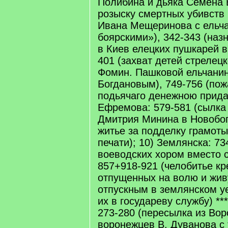
Полибина и дьяка Семена 
розыску смертных убивств
Ивана Мещеринова с ельч
боярскими»), 342-343 (наз
в Киев елецких пушкарей в 1
401 (захват детей стрелец
Фомин. Пашковой ельчани
Богдановым), 749-756 (по
подьячаго денежною прида
Ефремова: 579-581 (сылка
Дмитрия Минина в Новобог
житье за подделку грамоты
печати); 10) Землянска: 73
воеводских хором вместо с
857+918-921 (челобитье кр
отпущенных на волю и жив
отпускным в землянском у
их в государеву службу) ***
273-280 (пересылка из Вор
воронежцев В. Дуванова с