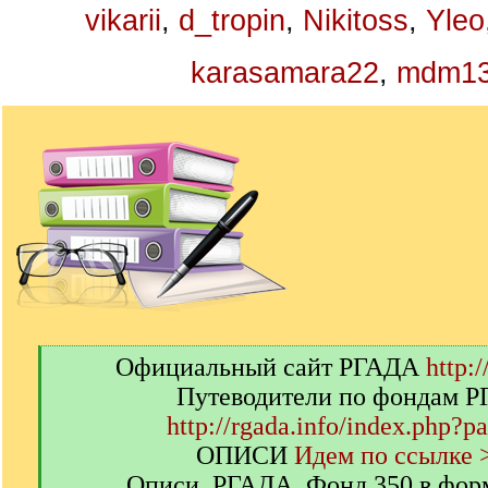
vikarii
,
d_tropin
,
Nikitoss
,
Yleo
karasamara22
,
mdm1
[
Официальный сайт РГАДА
http:/
q
Путеводители по фондам 
]
http://rgada.info/index.php?p
ОПИСИ
Идем по ссылке 
Описи. РГАДА. Фонд 350 в фор