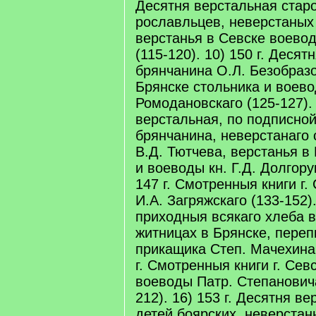
Десятня верстальная стар
рославльцев, неверстаных 
верстанья в Севске воево
(115-120). 10) 150 г. Деся
брянчанина О.Л. Безобразо
Брянске стольника и воевод
Ромодановскаго (125-127). 
верстальная, по подписной
брянчанина, неверстанаго 
В.Д. Тютчева, верстанья в
и воеводы кн. Г.Д. Долгору
147 г. Смотренныя книги г.
И.А. Загряжскаго (133-152).
приходныя всякаго хлеба 
житницах в Брянске, переп
прикащика Степ. Мачехина 
г. Смотренныя книги г. Сев
воеводы Патр. Степанович
212). 16) 153 г. Десятня в
детей боярских, неверстан