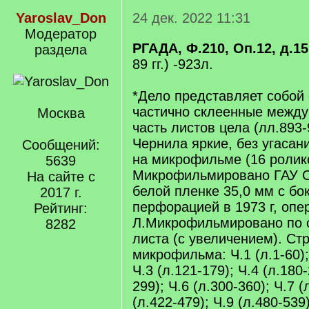
Yaroslav_Don
24 дек. 2022 11:31
Модератор
РГАДА, Ф.210, Оп.12, д.1
раздела
89 гг.) -923л.
*Дело представляет собой
частично склеенные между
Москва
часть листов цела (лл.893
Чернила яркие, без угасани
Сообщений:
на микрофильме (16 ролик
5639
Микрофильмировано ГАУ С
На сайте с
белой пленке 35,0 мм с бо
2017 г.
перфорацией в 1973 г, опе
Рейтинг:
Л.Микрофильмировано по с
8282
листа (с увеличением). Ст
микрофильма: Ч.1 (л.1-60); 
Ч.3 (л.121-179); Ч.4 (л.180-
299); Ч.6 (л.300-360); Ч.7 (
(л.422-479); Ч.9 (л.480-539)