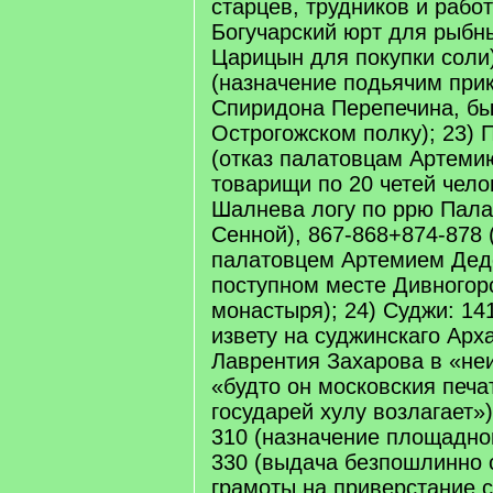
старцев, трудников и рабо
Богучарский юрт для рыбн
Царицын для покупки соли)
(назначение подьячим при
Спиридона Перепечина, бы
Острогожском полку); 23) 
(отказ палатовцам Артеми
товарищи по 20 четей чело
Шалнева логу по ррю Пала
Сенной), 867-868+874-878 
палатовцем Артемием Дед
поступном месте Дивногорс
монастыря); 24) Суджи: 14
извету на суджинскаго Арх
Лаврентия Захарова в «не
«будто он московския печат
государей хулу возлагает»)
310 (назначение площадног
330 (выдача безпошлинно 
грамоты на приверстание 