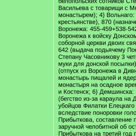
белопольских сотников Сте
Васильева с товарищи с М
монастырем); 4) Вольнаго:
крестьянстве), 870 (назнач
Воронежа: 455-459+538-542
Воронежа к войску Донско
соборной церкви двоих свя
642 (выдача подьячему По
Степану Часовникову 3 че
муки для донской посылки)
(отпуск из Воронежа в Див
монастырь пищалей и яде
монастыря на осадное врем
и Костенск; 6) Демшинска:
(бегство из-за караула на
убойцов Филатки Елецкаго
вследствие поноровки гол
Прибыткова, составление 
заручной челобитной об ос
Прибыткова на третий год 