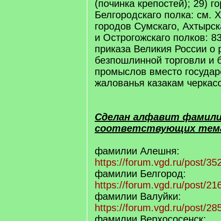
(починка крепостей); 29) г
Белгородскаго полка: см. 
городов Сумскаго, Ахтырск
и Острогожскаго полков: 8
приказа Великия России о
безпошлинной торговли и 
промыслов вместо государ
жалованья казакам черкасск
Сделан алфавит фамилий
соответствующих тем
фамилии Алешня:
https://forum.vgd.ru/post/
фамилии Белгород:
https://forum.vgd.ru/post/
фамилии Валуйки:
https://forum.vgd.ru/post/
фамилии Верхососенск: