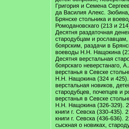
Григория и Семена Сергее
да Василия Алекс. Зюбина,
Брянске стольника и воевод
Ромодановскаго (213 и 214).
Десятня раздаточная дене
стародубцам и рославцам,
боярским, раздачи в Брянс
воеводы Н.Н. Нащокина (215
Десятня верстальная стар
боярскаго неверстанаго, А
верстанья в Севске стольн
Н.Н. Нащокина (324 и 425).
верстальная новиков, дете
стародубцев, почепцев и р
верстанья в Севске стольн
Н.Н. Нащокина (326-329). 2
книги г. Севска (330-435). 
книги г. Севска (436-636). 
сыскная о новиках, старод