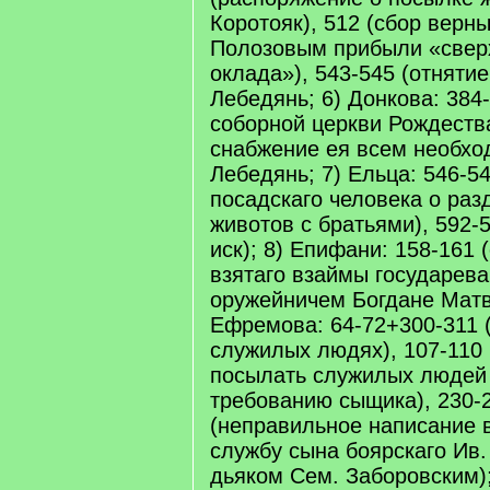
Коротояк), 512 (сбор верн
Полозовым прибыли «сверх
оклада»), 543-545 (отнятие
Лебедянь; 6) Донкова: 384
соборной церкви Рождеств
снабжение ея всем необхо
Лебедянь; 7) Ельца: 546-5
посадскаго человека о раз
животов с братьями), 592-
иск); 8) Епифани: 158-161 
взятаго взаймы государева
оружейничем Богдане Матв.
Ефремова: 64-72+300-311 
служилых людях), 107-110
посылать служилых людей 
требованию сыщика), 230-
(неправильное написание 
службу сына боярскаго Ив
дьяком Сем. Заборовским);