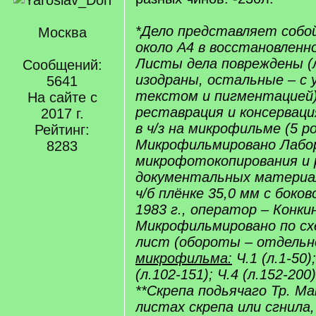
*Дело представляет собо
Москва
около А4 в восстановленн
Листы дела повреждены (л
Сообщений:
изодраны, остальные – с
5641
текстом и пигментацией)
На сайте с
реставрация и консерваци
2017 г.
в ч/з на микрофильме (5 ро
Рейтинг:
Микрофильмировано Лабо
8283
микрофотокопирования и 
документальных материа
ч/б плёнке 35,0 мм с боко
1983 г., оператор – Конки
Микрофильмировано по схе
лист (обороты – отдельн
микрофильма:
Ч.1 (л.1-50);
(л.102-151); Ч.4 (л.152-200)
**Скрепа подьячаго Тр. М
листах скрепа или сгнила,