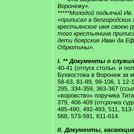
Воронежу».
*****Молодой подьячий Ив.
«приписал в белгородских
крестьянское имя своею р
того крестьянина припис
дети боярские Иван да 
Обрютины».
I. ** Документы о служи
40-41 (отпуск стольн. и по
Бухвостова в Воронеж за м
58-63, 81-89, 99-106, 1 12-
295, 334-359, 363-367 (ссы
«воровство» поручика Тита
379, 406-409 (отсрочка суд
485-490, 492-493, 511, 513-
568, 573-591, 611-614.
II. Документы, касающие