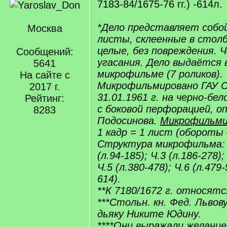
7183-84/1675-76 гг.) -614л.
*Дело представляет собо
Москва
листы, склеенные в стол
целые, без повреждения. Ч
Сообщений:
угасания. Дело выдаётся в
5641
микрофильме (7 роликов).
На сайте с
Микрофильмировано ГАУ 
2017 г.
31.01.1961 г. на черно-бел
Рейтинг:
с боковой перфорацией, о
8283
Подосинова.
Микрофильмир
1 кадр = 1 лист (обороты 
Структура микрофильма: Ч.
(л.94-185); Ч.3 (л.186-278);
Ч.5 (л.380-478); Ч.6 (л.479-
614).
**К 7180/1672 г. относятся
***Стольн. кн. Фед. Львов
дьяку Никите Юдину.
****Они выражали желание