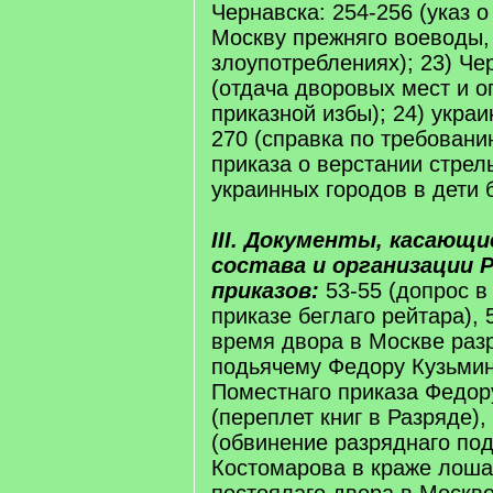
Чернавска: 254-256 (указ о
Москву прежняго воеводы,
злоупотреблениях); 23) Че
(отдача дворовых мест и 
приказной избы); 24) украи
270 (справка по требован
приказа о верстании стрел
украинных городов в дети 
III. Документы, касающи
состава и организации Р
приказов:
53-55 (допрос в
приказе беглаго рейтара), 
время двора в Москве раз
подьячему Федору Кузьмин
Поместнаго приказа Федор
(переплет книг в Разряде),
(обвинение разряднаго под
Костомарова в краже лошад