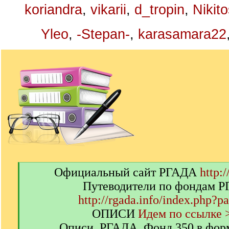
koriandra
,
vikarii
,
d_tropin
,
Nikit
Yleo
,
-Stepan-
,
karasamara22
[
Официальный сайт РГАДА
http:/
q
Путеводители по фондам 
]
http://rgada.info/index.php?p
ОПИСИ
Идем по ссылке 
Описи. РГАДА. Фонд 350 в фор