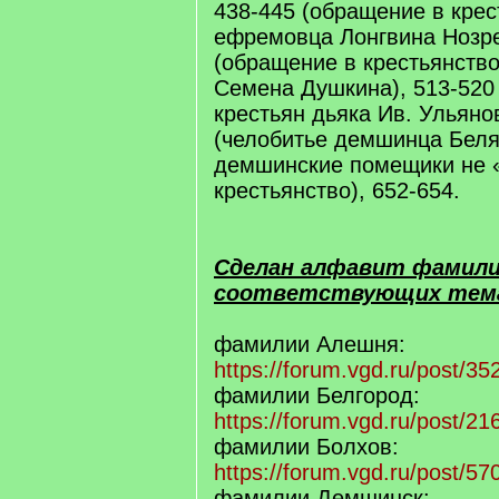
438-445 (обращение в крес
ефремовца Лонгвина Нозре
(обращение в крестьянств
Семена Душкина), 513-520
крестьян дьяка Ив. Ульяно
(челобитье демшинца Беля
демшинские помещики не «
крестьянство), 652-654.
Сделан алфавит фамилий
соответствующих тем
фамилии Алешня:
https://forum.vgd.ru/post/
фамилии Белгород:
https://forum.vgd.ru/post/
фамилии Болхов:
https://forum.vgd.ru/post/
фамилии Демшинск: