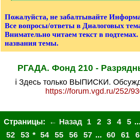
[
/
q
Пожалуйста, не забалтывайте Информ
]
Все вопросы/ответы в Диалоговых тема
Внимательно читаем текст в подтемах.
названия темы.
РГАДА. Фонд 210 - Разрядн
ℹ Здесь только ВЫПИСКИ. Обсужд
https://forum.vgd.ru/252/9
Страницы:
← Назад
1
2
3
4
5
..
52
53
*
54
55
56
57
...
60
61
6