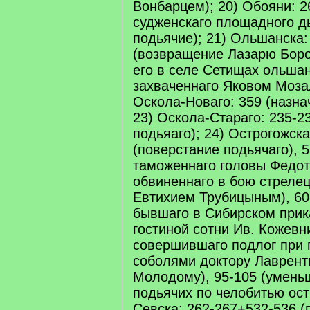
Вонбарцем); 20) Обояни: 2
судженскаго площадного д
подьячие); 21) Ольшанска:
(возвращение Лазарю Бор
его в селе Сетищах ольшан
захваченнаго Яковом Моза
Оскола-Новаго: 359 (назна
23) Оскола-Стараго: 235-2
подьяаго); 24) Острогожска
(поверстание подьячаго), 
таможеннаго головы Федот
обвиненнаго в бою стреле
Евтихием Трубицыным), 60
бывшаго в Сибирском прик
гостиной сотни Ив. Кожевн
совершившаго подлог при 
соболями доктору Лаврен
Молодому), 95-105 (умень
подьячих по челобитью ост
Севска: 262-267+532-536 (