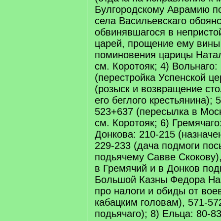
Булгородскому Аврамию п
села Васильевскаго обоянс
обвинявшагося в непристо
царей, прощение ему вины
поминовения царицы Ната
см. Коротояк; 4) Вольнаго:
(перестройка Успенской це
(розыск и возвращение ст
его беглого крестьянина); 
523+637 (пересылка в Моск
см. Коротояк; 6) Гремячаго:
Донкова: 210-215 (назначе
229-233 (дача подмоги по
подьячему Савве Скокову),
в Гремячий и в Донков под
Большой Казны Федора На
про налоги и обиды от во
кабацким головам), 571-57
подьячаго); 8) Ельца: 80-8