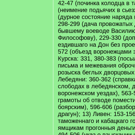
42-47 (починка колодца в т
(неимение подьячих в сьез
(дурное состояние наряда 
298-299 (дача провожатых
бывшему воеводе Василию
Философову), 229-330 (доп
ездившаго на Дон без прое
572 (объезд воронежцами з
Курска: 331, 380-383 (пос
письма и межевания оброч
розыска беглых дворцовых 
Лебедяни: 360-362 (справк
слободах в лебедянском, 
воронежском уездах), 563-5
грамоты об отводе помест
боярским), 596-606 (разбо
драгун); 13) Ливен: 153-156
таможеннаго и кабацкаго 
ямщикам прогонныя деньги)
494-506 (указ о взыскании