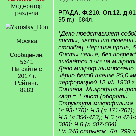
Модератор
РГАДА, Ф.210, Оп.12, д.61
раздела
95 гг.) -684л.
*Дело представляет собо
листы, частично склеенны
Москва
столбец. Чернила яркие, б
Листы целые, без поврежд
Сообщений:
выдаётся в ч/з на микрофи
5641
Дело микрофильмировано
На сайте с
чёрно-белой пленке 35,0 м
2017 г.
перфорацией 12.VII.1960 г
Рейтинг:
Синяева. Микрофильмирова
8283
кадр = 1 лист (обороты –
Структура микрофильма:
(л.93-170); Ч.3 (л.171-261);
Ч.5 (л.354-423); Ч.6 (л.424-
606); Ч.8 (л.607-684).
**л.348 отрывок. Лл. 299 и 