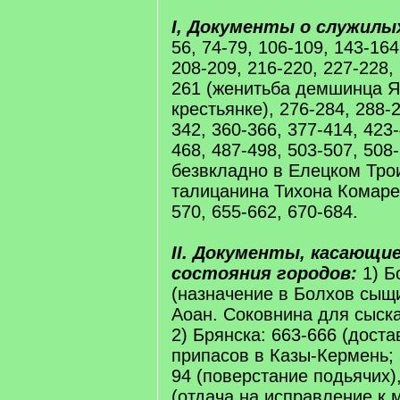
I, Документы о служилы
56, 74-79, 106-109, 143-164
208-209, 216-220, 227-228, 
261 (женитьба демшинца Я
крестьянке), 276-284, 288-2
342, 360-366, 377-414, 423-
468, 487-498, 503-507, 508
безвкладно в Елецком Тро
талицанина Тихона Комарев
570, 655-662, 670-684.
II. Документы, касающие
состояния городов:
1) Б
(назначение в Болхов сыщ
Аоан. Соковнина для сыска
2) Брянска: 663-666 (дост
припасов в Казы-Кермень; 
94 (поверстание подьячих)
(отдача на исправление к 