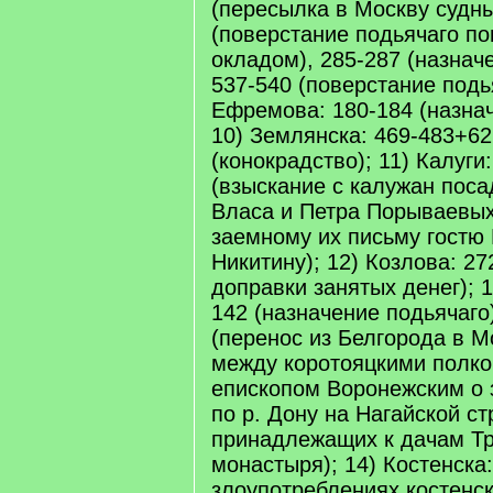
(пересылка в Москву судны
(поверстание подьячаго п
окладом), 285-287 (назнач
537-540 (поверстание подья
Ефремова: 180-184 (назнач
10) Землянска: 469-483+62
(конокрадство); 11) Калуги
(взыскание с калужан пос
Власа и Петра Порываевых
заемному их письму гостю
Никитину); 12) Козлова: 27
доправки занятых денег); 1
142 (назначение подьячаго
(перенос из Белгорода в М
между коротояцкими полко
епископом Воронежским о 
по р. Дону на Нагайской ст
принадлежащих к дачам Т
монастыря); 14) Костенска:
злоупотреблениях костенск