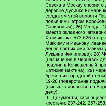
Севска в Москву спорнаго 
деревне Дудинке Комарицк
солдатом этой волости Па
подьячим Петром Коробов
Савиновым); 26) Усерда: 1
вместо окладного четверик
Хотмышска: 573-626 (отср
Максиму и Иванову Иване
денег, взятых ими взаймы 
Лукьяна Филиппова); 28) Ч
(назначение в Чернавск дл
пошлин в Конюшенный при
Евтихия Вахтина); 29) Черн
бревен из городской стены)
19-26 (поверстание подьяча
(высылка яблоновев в Вор
делу).
III. Документы, касающиес
крестьян: 237-242, 257-258