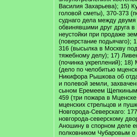
Василия Захарьева); 15) К
головой сметы), 370-373 (
суднаго дела между двумя
обвинявшими друг друга в
неустойки при продаже зем
(поверстание подьячаго); 1
316 (высылка в Москву под
тяжебному делу); 17) Ливе
(починка укреплений); 18)
(дело по челобитью мценск
Никифора Рышкова об отд
и полевой земли, захваче
сыном Еремеем Щепкиным)
459 (три пожара в Мценске
мценских стрельцов и пушк
Новгорода-Северскаго: 177
новгорода-северскому дво
Аношину в спорном деле ег
полковником Чубаровым о 