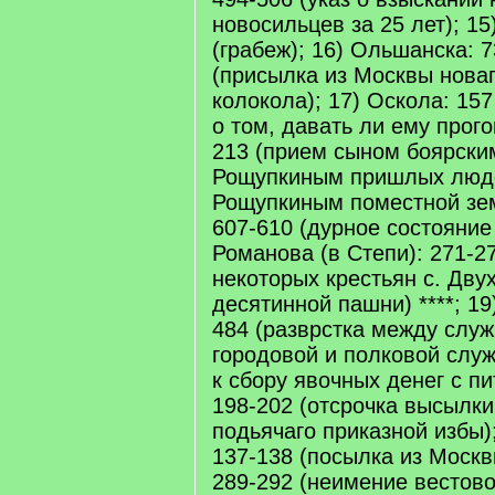
новосильцев за 25 лет); 1
(грабеж); 16) Ольшанска: 
(присылка из Москвы новаг
колокола); 17) Оскола: 15
о том, давать ли ему прог
213 (прием сыном боярск
Рощупкиным пришлых люде
Рощупкиным поместной зе
607-610 (дурное состояние
Романова (в Степи): 271-2
некоторых крестьян с. Двух
десятинной пашни) ****; 19
484 (разврстка между сл
городовой и полковой слу
к сбору явочных денег с пи
198-202 (отсрочка высылки
подьячаго приказной избы)
137-138 (посылка из Москвы
289-292 (неимение вестово