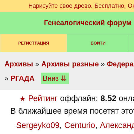
Нарисуйте свое древо. Бесплатно. О
Генеалогический форум
РЕГИСТРАЦИЯ
ВОЙТИ
Архивы
»
Архивы разные
»
Федера
»
РГАДА
Вниз ⇊
Рейтинг
оффлайн:
8.52
онл
★
В ближайшее время посетят это
Sergeyko09
,
Centurio
,
Алексан