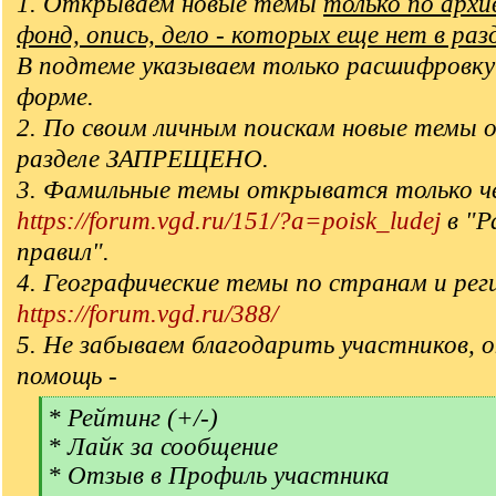
1. Открываем новые темы
только по арх
фонд, опись, дело - которых еще нет в раз
В подтеме указываем только расшифровку
форме.
2. По своим личным поискам новые темы 
разделе ЗАПРЕЩЕНО.
3. Фамильные темы открыватся только ч
https://forum.vgd.ru/151/?a=poisk_ludej
в "Р
правил".
4. Географические темы по странам и рег
https://forum.vgd.ru/388/
5. Не забываем благодарить участников, 
помощь -
[
* Рейтинг (+/-)
q
* Лайк за сообщение
]
* Отзыв в Профиль участника