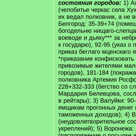
состояния городов:
1) А
(челобитье черкас села Ху
их ведал полковник, а не в
Белгород: 35-39+74 (поме
богодельню нищаго-слепца)
воеводе и дьяку*** за небр
к государю), 92-95 (указ о
приказ беглаго мценскаго 
*приказание конфисковать 
привозимые жителями мал
городов), 181-184 (покража
полковника Артемия Росфо
228+332-333 (бегство со с
Мардария Белевцова, сосл
в рейтары); 3) Валуйки: 90-
ямщикам прогонных денег 
таможенных доходов); 4) В
(неудовлетворительное со
укреплений); 5) Воронежа:
(распоряжение о посылке 