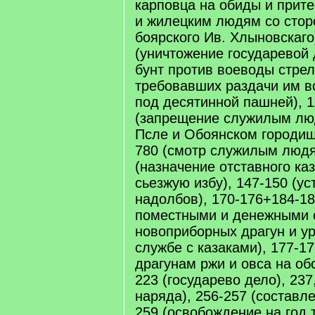
карповца на обиды и прит
и жилецким людям со стор
боярского Ив. Хлыновскаго
(уничтожение государевой
бунт против воеводы стрел
требовавших раздачи им в
под десятинной пашней), 1
(запрещение служилым люд
Псле и Обоянском городищ
780 (смотр служилым людя
(назначение отставного ка
сьезжую избу), 147-150 (ус
надолбов), 170-176+184-18
поместными и денежными 
новоприборных драгун и ур
службе с казаками), 177-1
драгунам ржи и овса на об
223 (государево дело), 237
наряда), 256-257 (составле
259 (освобождение на год 