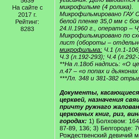
5639
микрофильме (4 ролика).
На сайте с
Микрофильмировано ГАУ С
2017 г.
белой пленке 35,0 мм с б
Рейтинг:
24.II.1960 г., оператор – 
8283
Микрофильмировано по схе
лист (обороты – отдельн
микрофильма:
Ч.1 (л.1-106)
Ч.3 (л.192-293); Ч.4 (л.292-
**На л.18об надпись: «О ц
л.47 – «о попах и дьяконах
***Лл. 348 и 381-382 отрыв
Документы, касающиес
церквей, назначения свя
причту ружнаго жалован
церковных книг, риз, вин
городах:
1) Болховом: 164
87-89, 136; 3) Белгороде: 7
Рождественский девичий м