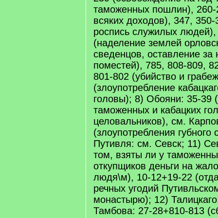
таможенных пошлин), 260-
всяких доходов), 347, 350
роспись служилых людей),
(наделение землей орловск
сведенцов, оставление за 
поместей), 785, 808-809, 8
801-802 (убийство и грабеж
(злоупотребление кабацкаг
головы); 8) Обояни: 35-39 
таможенных и кабацких го
целовальников), см. Карпов
(злоупотребления губного с
Путивля: см. Севск; 11) Се
том, взяты ли у таможенны
откупщиков деньги на жал
людя\м), 10-12+19-22 (отд
речных угодий Путивльско
монастырю); 12) Талицкаго:
Тамбова: 27-28+810-813 (с