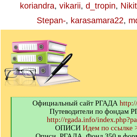
koriandra
,
vikarii
,
d_tropin
,
Niki
Stepan-
,
karasamara22
,
m
[
Официальный сайт РГАДА
http:/
q
Путеводители по фондам 
]
http://rgada.info/index.php?p
ОПИСИ
Идем по ссылке 
Описи. РГАДА. Фонд 350 в фор