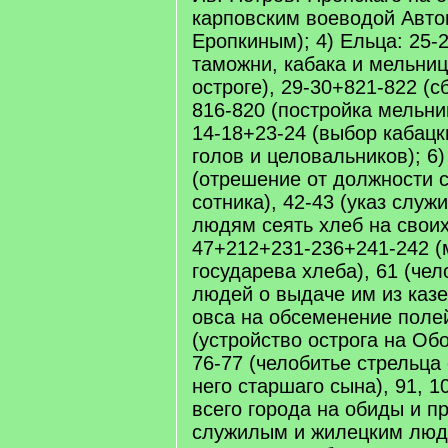
карповским воеводой Авт
Еропкиным); 4) Ельца: 25-2
таможни, кабака и мельни
остроге), 29-30+821-822 (с
816-820 (постройка мельни
14-18+23-24 (выбор кабац
голов и целовальников); 6)
(отрешение от должности 
сотника), 42-43 (указ слу
людям сеять хлеб на своих
47+212+231-236+241-242 (
государева хлеба), 61 (че
людей о выдаче им из каз
овса на обсеменение полей
(устройство острога на Об
76-77 (челобитье стрельца
него старшаго сына), 91, 1
всего города на обиды и п
служилым и жилецким люд