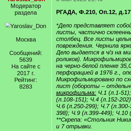
Модератор
РГАДА, Ф.210, Оп.12, д.1
раздела
*Дело представляет собо
листы, частично склеенны
столбец. Все листы целые
Москва
повреждения. Чернила ярки
Дело выдается в ч/з на м
Сообщений:
роликов). Микрофильмиро
5639
на черно-белой пленке 35,
На сайте с
перфорацией в 1976 г., оп
2017 г.
Микрофильмировано по схе
Рейтинг:
лист (обороты – отдельн
8283
микрофильма:
Ч.1 (л.1-51);
(л.108-151); Ч.4 (л.152-202)
Ч.6 (л.250-299); Ч.7 (л.300-
398); Ч.9 (л.399-449); Ч.10 
**Скрепа: «Стольник Ник
и 7 отрывки.