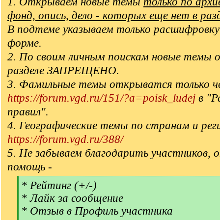
1. Открываем новые темы
только по арх
фонд, опись, дело - которых еще нет в раз
В подтеме указываем только расшифровку
форме.
2. По своим личным поискам новые темы 
разделе ЗАПРЕЩЕНО.
3. Фамильные темы открыватся только ч
https://forum.vgd.ru/151/?a=poisk_ludej
в "Р
правил".
4. Географические темы по странам и рег
https://forum.vgd.ru/388/
5. Не забываем благодарить участников, 
помощь -
[
* Рейтинг (+/-)
q
* Лайк за сообщение
]
* Отзыв в Профиль участника