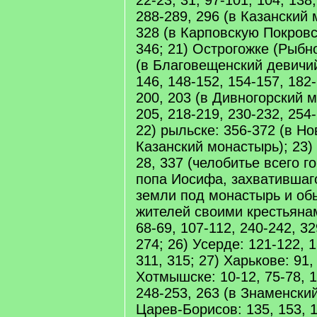
22-23, 31, 97-101, 104, 138
288-289, 296 (в Казанский 
328 (в Карповскую Покровс
346; 21) Острогожке (Рыбно
(в Благовещенский девичий
146, 148-152, 154-157, 182-
200, 203 (в Дивногорский м
205, 218-219, 230-232, 254-
22) рыльске: 356-372 (в Н
Казанский монастырь); 23) 
28, 337 (челобитье всего г
попа Иосифа, захватившаг
земли под монастырь и об
жителей своими крестьянам
68-69, 107-112, 240-242, 32
274; 26) Усерде: 121-122, 1
311, 315; 27) Харькове: 91,
Хотмышске: 10-12, 75-78, 1
248-253, 263 (в Знаменски
Царев-Борисов: 135, 153, 1