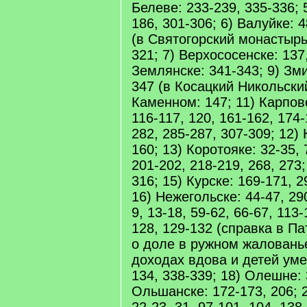
Белеве: 233-239, 335-336; 
186, 301-306; 6) Валуйке:
(в Святогорский монастырь)
321; 7) Верхососенске: 137,
Землянске: 341-343; 9) Зми
347 (в Косацкий Никольски
Каменном: 147; 11) Карпове
116-117, 120, 161-162, 174-
282, 285-287, 307-309; 12)
160; 13) Коротояке: 32-35, 
201-202, 218-219, 268, 273;
316; 15) Курске: 169-171, 2
16) Нежегольске: 44-47, 29
9, 13-18, 59-62, 66-67, 113-
128, 129-132 (справка в П
о доле в ружном жаловань
доходах вдова и детей уме
134, 338-339; 18) Олешне: 
Ольшанске: 172-173, 206; 