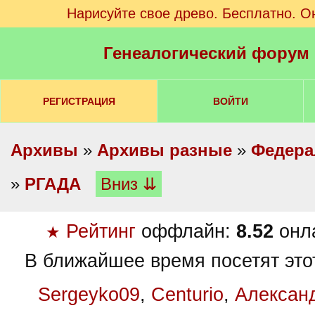
Нарисуйте свое древо. Бесплатно. О
Генеалогический форум
РЕГИСТРАЦИЯ
ВОЙТИ
Архивы
»
Архивы разные
»
Федера
»
РГАДА
Вниз ⇊
Рейтинг
оффлайн:
8.52
онл
★
В ближайшее время посетят это
Sergeyko09
,
Centurio
,
Алексан