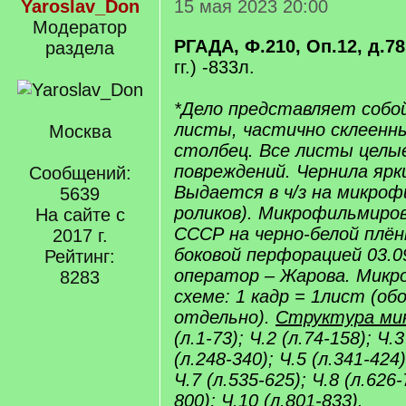
Yaroslav_Don
15 мая 2023 20:00
Модератор
РГАДА, Ф.210, Оп.12, д.78
раздела
гг.) -833л.
*Дело представляет собо
листы, частично склеенны
Москва
столбец. Все листы целые
повреждений. Чернила ярки
Сообщений:
Выдается в ч/з на микроф
5639
роликов). Микрофильмиро
На сайте с
СССР на черно-белой плён
2017 г.
боковой перфорацией 03.09
Рейтинг:
оператор – Жарова. Микр
8283
схеме: 1 кадр = 1лист (о
отдельно).
Структура ми
(л.1-73); Ч.2 (л.74-158); Ч.3
(л.248-340); Ч.5 (л.341-424)
Ч.7 (л.535-625); Ч.8 (л.626-
800); Ч.10 (л.801-833).