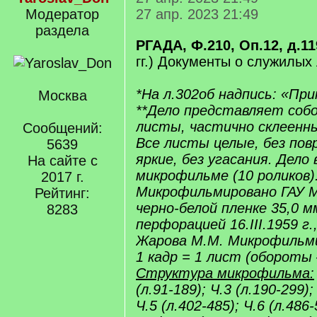
Модератор
27 апр. 2023 21:49
раздела
РГАДА, Ф.210, Оп.12, д.11
гг.) Документы о служилых 
*На л.302об надпись: «При
Москва
**Дело представляет соб
листы, частично склеенны
Сообщений:
Все листы целые, без пов
5639
яркие, без угасания. Дело 
На сайте с
микрофильме (10 роликов)
2017 г.
Микрофильмировано ГАУ 
Рейтинг:
черно-белой пленке 35,0 м
8283
перфорацией 16.III.1959 г.
Жарова М.М. Микрофильми
1 кадр = 1 лист (обороты 
Структура микрофильма:
(л.91-189); Ч.3 (л.190-299);
Ч.5 (л.402-485); Ч.6 (л.486-