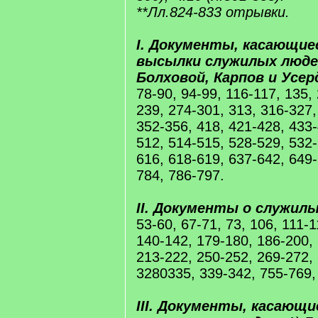
**Лл.824-833 отрывки.
I. Документы, касающие
высылки служилых людей
Болховой, Карпов и Усер
78-90, 94-99, 116-117, 135,
239, 274-301, 313, 316-327,
352-356, 418, 421-428, 433-
512, 514-515, 528-529, 532-
616, 618-619, 637-642, 649-
784, 786-797.
II. Документы о служил
53-60, 67-71, 73, 106, 111-1
140-142, 179-180, 186-200,
213-222, 250-252, 269-272,
3280335, 339-342, 755-769,
III. Документы, касающи