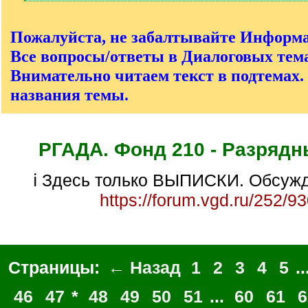
[
/
q
Пожалуйста, не забалтывайте Информ
]
Все вопросы/ответы в Диалоговых тема
Внимательно читаем текст в подтемах.
названия темы.
РГАДА. Фонд 210 - Разрядн
ℹ Здесь только ВЫПИСКИ. Обсужд
https://forum.vgd.ru/252/9
Страницы:
← Назад
1
2
3
4
5
..
46
47
*
48
49
50
51
...
60
61
6