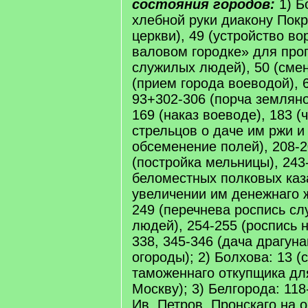
состояния городов:
1) Б
хлебной руки диакону Пок
церкви), 49 (устройство во
валовом городке» для прог
служилых людей), 50 (смен
(прием города воеводой), 6
93+302-306 (порча земляно
169 (наказ воеводе), 183 (
стрельцов о даче им ржи и
обсеменение полей), 208-2
(постройка мельницы), 243
беломестных полковых каз
увеличении им денежнаго ж
249 (перечнева роспись с
людей), 254-255 (роспись н
338, 345-346 (дача драгун
огороды); 2) Болхова: 13 (
таможеннаго откупщика дл
Москву); 3) Белгорода: 118
Ив. Петров. Пронскаго на 