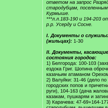
ответом на запрос Разря
стародубцам, поселенным
Курмыше.
***л.л.183-190 и 194-203 о
р.р. Усерду и Сосне.
I. Документы о служилы
(жильцах):
1-30
II. Документы, касающие
состояния городов:
1) Белгорода: 100-103 (зах
ездока Григ. Шопина оброч
казачьим атаманом Орехо
2) Валуйки: 31-46 (дело п
городских попов и причетн
руги), 104-163 (дача жало
казакам, пушкарям и затин
3) Карачева: 47-69+164-17
стародубцам, вышедшим в 