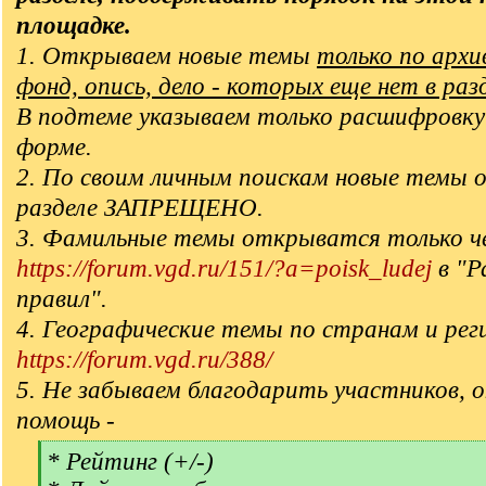
площадке.
1. Открываем новые темы
только по арх
фонд, опись, дело - которых еще нет в раз
В подтеме указываем только расшифровку
форме.
2. По своим личным поискам новые темы 
разделе ЗАПРЕЩЕНО.
3. Фамильные темы открыватся только ч
https://forum.vgd.ru/151/?a=poisk_ludej
в "Р
правил".
4. Географические темы по странам и рег
https://forum.vgd.ru/388/
5. Не забываем благодарить участников, 
помощь -
[
* Рейтинг (+/-)
q