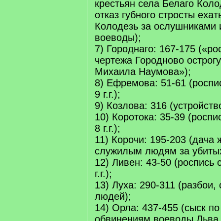
крестьян села Белаго Кол
отказ губного стросты ехат
Колодезь за ослушниками 
воеводы);
7) Городнаго: 167-175 («ро
чертежа Городново острог
Михаила Наумова»);
8) Ефремова: 51-61 (роспи
9 г.г.);
9) Козлова: 316 (устройств
10) Коротока: 35-39 (роспи
8 г.г.);
11) Корочи: 195-203 (дача
служилым людям за убитых
12) Ливен: 43-50 (роспись 
г.г.);
13) Луха: 290-311 (разбои
людей);
14) Орла: 437-455 (сыск п
обвинениям воеводы Льва