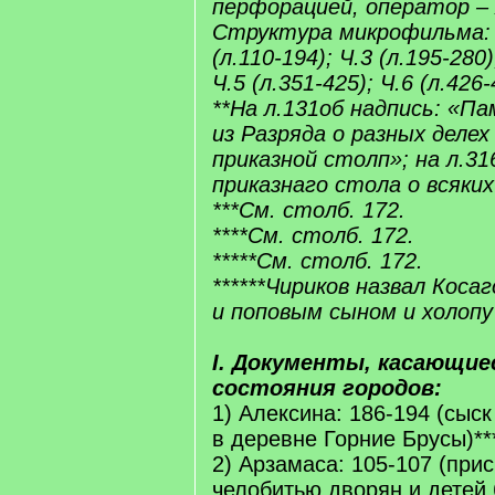
перфорацией, оператор –
Структура микрофильма: Ч.
(л.110-194); Ч.3 (л.195-280)
Ч.5 (л.351-425); Ч.6 (л.426-
**На л.131об надпись: «Па
из Разряда о разных делех 
приказной столп»; на л.31
приказнаго стола о всяких
***См. столб. 172.
****См. столб. 172.
*****См. столб. 172.
******Чириков назвал Коса
и поповым сыном и холопу
I. Документы, касающие
состояния городов:
1) Алексина: 186-194 (сыс
в деревне Горние Брусы)**
2) Арзамаса: 105-107 (при
челобитью дворян и детей