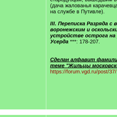
(дача жалованья карачевц
на службе в Путивле).
III. Переписка Разряда с
воронежским и оскольск
устройстве острога на 
Усерда
***: 178-207.
Сделан алфавит фамилий
теме "Жильцы московски
https://forum.vgd.ru/post/