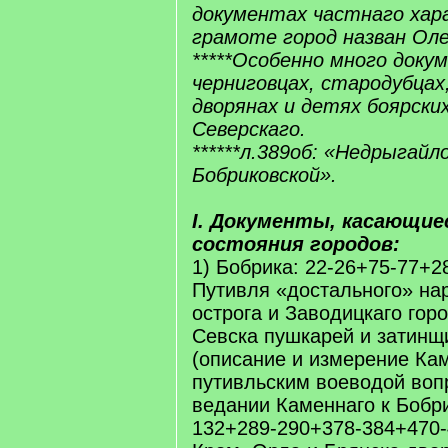
документах частнаго хара
грамоте город назван Ол
*****Особенно много доку
черниговцах, стародубцах,
дворянах и детях боярски
Северскаго.
******л.389об: «Недрыгайл
Бобриковской».
I. Документы, касающие
состояния городов:
1) Бобрика: 22-26+75-77+2
Путивля «достального» на
острога и Заводицкаго гор
Севска пушкарей и затинщи
(описание и измерение Ка
путивльским воеводой вопр
ведании Каменнаго к Бобри
132+289-290+378-384+470-