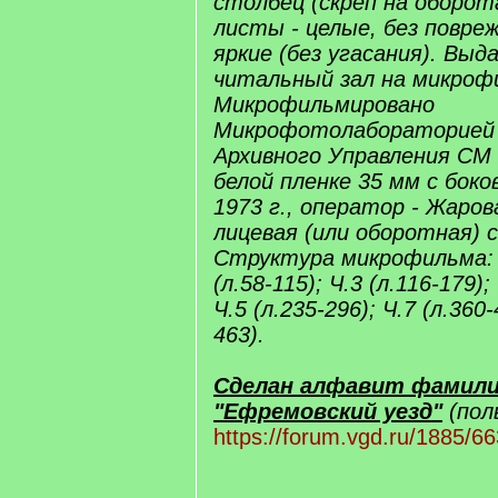
столбец (скреп на оборота
листы - целые, без повре
яркие (без угасания). Выд
читальный зал на микрофи
Микрофильмировано
Микрофотолабораторией 
Архивного Управления СМ
белой пленке 35 мм с бок
1973 г., оператор - Жарова
лицевая (или оборотная) 
Структура микрофильма: Ч.
(л.58-115); Ч.3 (л.116-179);
Ч.5 (л.235-296); Ч.7 (л.360-
463).
Сделан алфавит фамили
"Ефремовский уезд"
(пол
https://forum.vgd.ru/1885/6