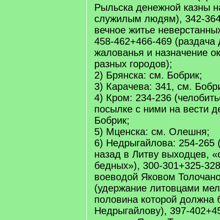
Рыльска денежной казны н
служилым людям), 342-364
вечное житье неверстанных
458-462+466-469 (раздача
жалованья и назначение о
разных городов);
2) Брянска: см. Бобрик;
3) Карачева: 341, см. Боб
4) Кром: 234-236 (челобить
посылке с ними на вести де
Бобрик;
5) Мценска: см. Олешня;
6) Недрыгайлова: 254-265 
назад в Литву выходцев, 
бедных»), 300-301+325-328
воеводой Яковом Толочано
(удержание литовцами мел
половина которой должна 
Недрыгайлову), 397-402+4