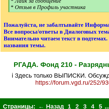
* Лайк за сообщение
]
* Отзыв в Профиль участника
[
/
q
Пожалуйста, не забалтывайте Информ
]
Все вопросы/ответы в Диалоговых тема
Внимательно читаем текст в подтемах.
названия темы.
РГАДА. Фонд 210 - Разрядн
ℹ Здесь только ВЫПИСКИ. Обсужд
https://forum.vgd.ru/252/9
Страницы:
← Назад
1
2
3
4
5
..