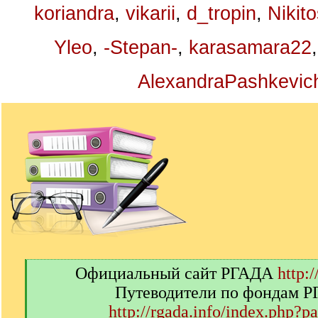
koriandra
,
vikarii
,
d_tropin
,
Nikit
Yleo
,
-Stepan-
,
karasamara22
AlexandraPashkevic
[
Официальный сайт РГАДА
http:/
q
Путеводители по фондам 
]
http://rgada.info/index.php?p