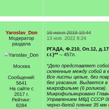
Yaroslav_Don
16 июня 2019 10:44
Модератор
13 ноя. 2022 9:24
раздела
РГАДА, Ф.210, Оп.12, д.17
г.г.)**
– 457л.
*Дело представляет собо
Москва
склеенные между собой в 
Все листы целые, без пов
Сообщений:
бег угасания. Выдается в
5641
микрофильме (6 роликов).
На сайте с
Микрофильмировано Глав
2017 г.
Управлением МВД СССР 08.
Рейтинг:
черно-белой пленке 35 мм 
8284