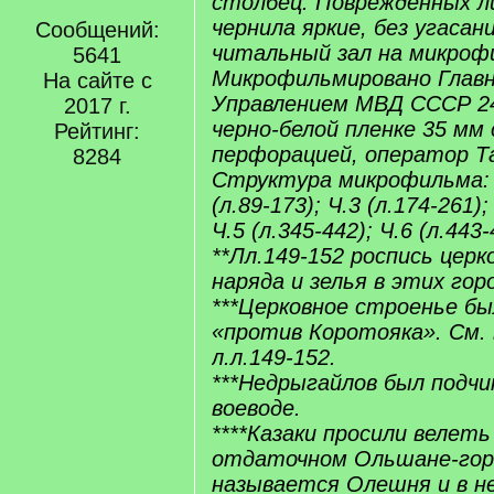
столбец. Поврежденных л
чернила яркие, без угасан
Сообщений:
читальный зал на микрофи
5641
Микрофильмировано Глав
На сайте с
Управлением МВД СССР 24.
2017 г.
черно-белой пленке 35 мм 
Рейтинг:
перфорацией, оператор Т
8284
Структура микрофильма: Ч.
(л.89-173); Ч.3 (л.174-261);
Ч.5 (л.345-442); Ч.6 (л.443-
**Лл.149-152 роспись церк
наряда и зелья в этих гор
***Церковное строенье б
«против Коротояка». См.
л.л.149-152.
***Недрыгайлов был подчи
воеводе.
****Казаки просили велет
отдаточном Ольшане-гор
называется Олешня и в н