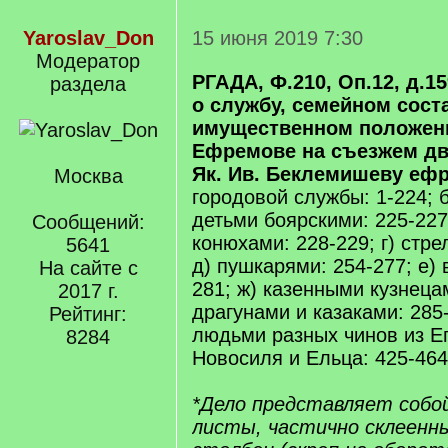
Yaroslav_Don
15 июня 2019 7:30
Модератор
РГАДА, Ф.210, Оп.12, д.159
раздела
о службу, семейном сост
имущественном положени
Ефремове на съезжем дв
Як. Ив. Беклемишеву еф
Москва
городовой службы: 1-224;
детьми боярскими: 225-227
Сообщений:
конюхами: 228-229; г) стре
5641
д) пушкарями: 254-277; е) 
На сайте с
281; ж) казенными кузнецам
2017 г.
драгунами и казаками: 285
Рейтинг:
людьми разных чинов из Е
8284
Новосиля и Ельца: 425-464
*Дело представляет собо
листы, частично склеенны