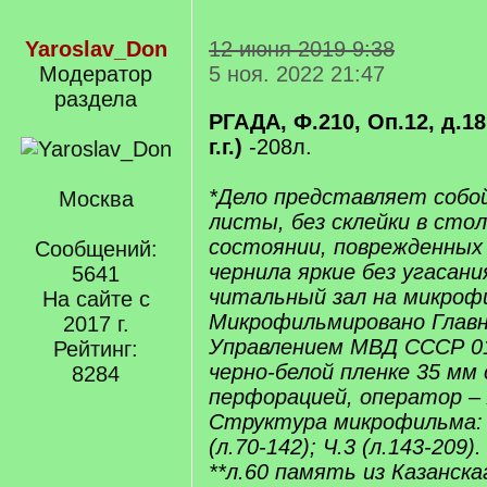
Yaroslav_Don
12 июня 2019 9:38
Модератор
5 ноя. 2022 21:47
раздела
РГАДА, Ф.210, Оп.12, д.18
г.г.)
-208л.
*Дело представляет собо
Москва
листы, без склейки в сто
состоянии, поврежденных
Сообщений:
чернила яркие без угасан
5641
читальный зал на микрофи
На сайте с
Микрофильмировано Глав
2017 г.
Управлением МВД СССР 01.
Рейтинг:
черно-белой пленке 35 мм 
8284
перфорацией, оператор –
Структура микрофильма: Ч.
(л.70-142); Ч.3 (л.143-209).
**л.60 память из Казанска