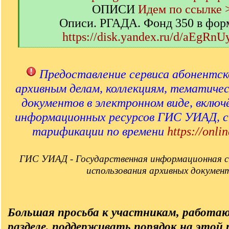
ОПИСИ
Идем по ссылке 
Описи. РГАДА. Фонд 350 в фор
https://disk.yandex.ru/d/aEgRn
[
/
q
Предоставление сервиса абонентск
]
архивным делам, коллекциям, тематиче
документов в электронном виде, включ
информационных ресурсов ГИС УИАД, 
тарификации по времени
https://onlin
ГИС УИАД - Государственная информационная с
использования архивных докумен
Большая просьба к участникам, работа
разделе, поддерживать порядок на этой