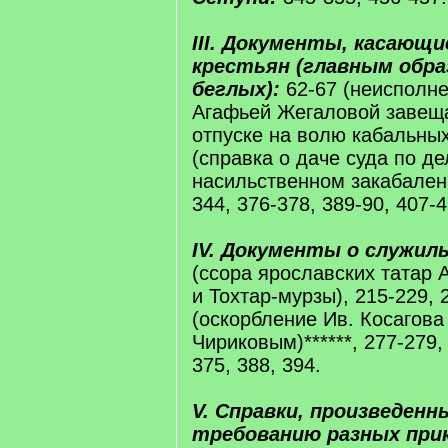
III. Документы, касающи
крестьян (главным обра
беглых):
62-67 (неисполн
Агафьей Жегаловой завещ
отпуске на волю кабальных
(справка о даче суда по д
насильственном закабалени
344, 376-378, 389-90, 407-4
IV. Документы о служил
(ссора ярославских татар 
и Тохтар-мурзы), 215-229,
(оскорбление Ив. Косагова
Чириковым)******, 277-279,
375, 388, 394.
V. Справки, произведенн
требованию разных прик