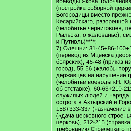
воеводы Якова Толочанова
(постройка соборной церкв
Богородицы вместо прежне
Кесарийскаго, разоренной 
(челобитье черниговцев, п
Рыльска, о жалованье), см
и Путивль)****;
7) Олешни: 31-45+86-100+
(перевод из Мценска дворя
боярских), 46-48 (приказ и
город), 55-56 (жалобы пор
державцев на нарушение г
(челобитье воеводы кН. Ю
об отставке), 60-63+210-21
служилых людей и наряда 
острога в Ахтырский и Гор
158+333-337 (назначение в
(«дача церковного строень
церковь), 212-215 (справка
требованию Стрелецкаго пр