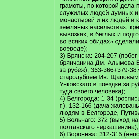
грамоты, по которой дела 
служилых людей думных и 
монастырей и их людей и к
земляных насильствах, кре
вывозках, в беглых и подг
во всяких обидах» сделал
воеводе);
3) Брянска: 204-207 (побег
брянчанина Дм. Алымова 
за рубеж), 363-366+379-38
стародубцем Ив. Щаповым
Унковскаго в поездке за р
туда своего человека);
4) Белгорода: 1-34 (роспис
г.), 132-166 (дача жалова
людям в Белгороде, Путив
5) Вольнаго: 372 (выход н
полтавскаго черкашенина);
6) Воронежа: 312-315 (не