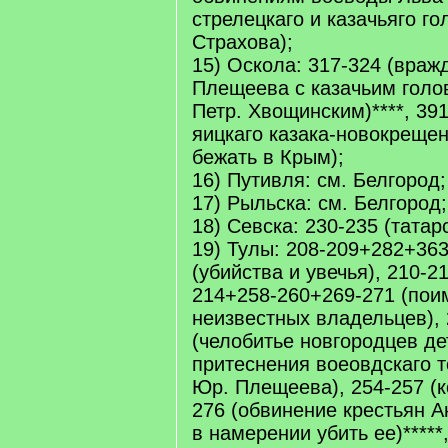
стрелецкаго и казачьяго г
Страхова);
15) Оскола: 317-324 (враж
Плещеева с казачьим гол
Петр. Хвощинским)****, 391
яицкаго казака-новокреще
бежать в Крым);
16) Путивля: см. Белгород;
17) Рыльска: см. Белгород;
18) Севска: 230-235 (татар
19) Тулы: 208-209+282+36
(убийства и увечья), 210-21
214+258-260+269-271 (пои
неизвестных владельцев), 
(челобитье новгородцев де
притеснения воеовдскаго 
Юр. Плещеева), 254-257 (к
276 (обвинение крестьян 
в намерении убить ее)*****