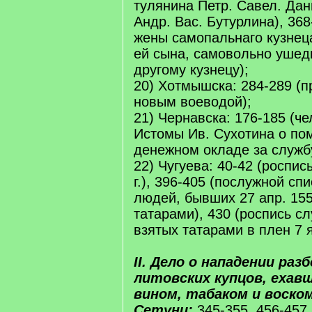
тулянина Петр. Савел. Да
Андр. Вас. Бутурлина), 368
жены самопальнаго кузнец
ей сына, самовольно ушед
другому кузнецу);
20) Хотмышска: 284-289 (п
новым воеводой);
21) Чернавска: 176-185 (ч
Истомы Ив. Сухотина о по
денежном окладе за службу
22) Чугуева: 40-42 (роспис
г.), 396-405 (послужной сп
людей, бывших 27 апр. 155 
татарами), 430 (роспись с
взятых татарами в плен 7 ян
II. Дело о нападении раз
литовских купцов, ехавш
вином, табаком и воском,
Сетуни:
345-355, 456-457.