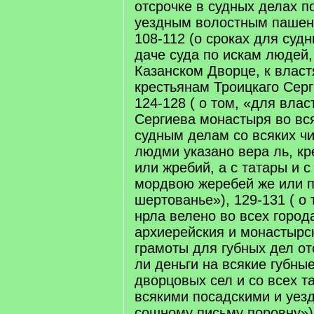
отсрочке в судных делах 
уездным волостным пашен
108-112 (о сроках для судн
даче суда по искам людей
Казанском Дворце, к власт
крестьянам Троицкаго Сер
124-128 ( о том, «для влас
Сергиева монастыря во вся
судным делам со всяких ч
людми указано вера ль, кр
или жребий, а с татары и с
мордвою жеребей же или п
шертованье»), 129-131 ( о 
нрла велено во всех город
архиерейския и монастырс
грамоты для губных дел от
ли деньги на всякие губны
дворцовых сел и со всех т
всякими посадскими и уез
сошному письму поровну»)