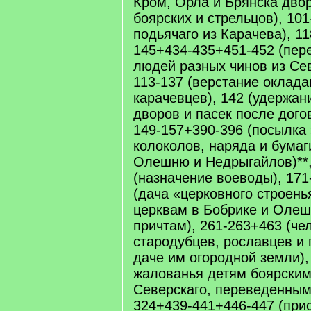
Кром, Орла и Брянска двор
боярских и стрельцов), 10
подьячаго из Карачева), 1
145+434-435+451-452 (пер
людей разных чинов из Сев
113-137 (верстание оклада
карачевцев), 142 (удержа
дворов и пасек после дого
149-157+390-396 (посылка 
колоколов, наряда и бумаг
Олешню и Недрыгайлов)**,
(назначение воеводы), 171
(дача «церковного строен
церквам в Бобрике и Олеш
причтам), 261-263+463 (че
стародубцев, рославцев и
даче им огородной земли),
жалованья детям боярским
Северскаго, переведенным 
324+439-441+446-447 (при