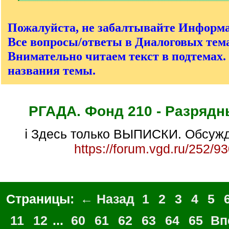
[
/
q
Пожалуйста, не забалтывайте Информ
]
Все вопросы/ответы в Диалоговых тема
Внимательно читаем текст в подтемах.
названия темы.
РГАДА. Фонд 210 - Разрядн
ℹ Здесь только ВЫПИСКИ. Обсужд
https://forum.vgd.ru/252/9
Страницы:
← Назад
1
2
3
4
5
11
12
...
60
61
62
63
64
65
Вп