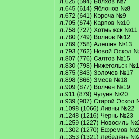
л.625 (594) Болхов №7
л.645 (614) Яблонов №8
л.672 (641) Короча №9
л.705 (674) Карпов №10
л.758 (727) Хотмыжск №11
л.780 (749) Волнов №12
л.789 (758) Алешня №13
л.793 (762) Новой Оскол 
л.807 (776) Салтов №15
л.830 (798) Нижегольск №
л.875 (843) Золочев №17
л.898 (866) Змеев №18
л.909 (877) Волчен №19
л.911 (879) Чугуев №20
л.939 (907) Старой Оскол
л.1098 (1066) Ливны №22
л.1248 (1216) Чернь №23
л.1259 (1227) Новосиль №
л.1302 (1270) Ефремов №
л.1353 (1321) Лебедянь №