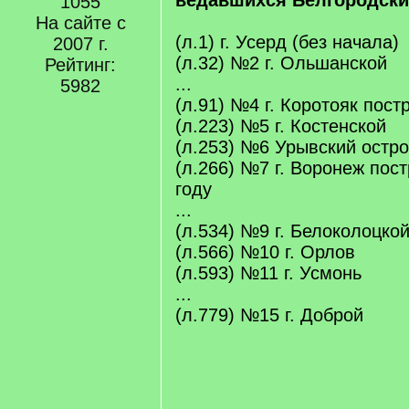
ведавшихся Белгородски
1055
На сайте с
(л.1) г. Усерд (без начала)
2007 г.
(л.32) №2 г. Ольшанской
Рейтинг:
...
5982
(л.91) №4 г. Коротояк пост
(л.223) №5 г. Костенской
(л.253) №6 Урывский остро
(л.266) №7 г. Воронеж пос
году
...
(л.534) №9 г. Белоколоцко
(л.566) №10 г. Орлов
(л.593) №11 г. Усмонь
...
(л.779) №15 г. Доброй