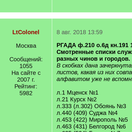
LtColonel
8 авг. 2018 13:59
РГАДА ф.210 о.6д кн.191 1
Москва
Смотренные списки слу
разных чинов и городов.
Сообщений:
В скобках дана зачеркнут
1055
листов, какая из них совп
На сайте с
алфавитом уже не вспомн
2007 г.
Рейтинг:
л.1 Мценск №1
5982
л.21 Курск №2
л.333 (л.302) Обоянь №3
л.440 (409) Суджа №4
л.453 (422) Мирополь №5
л.463 (431) Белгород №6