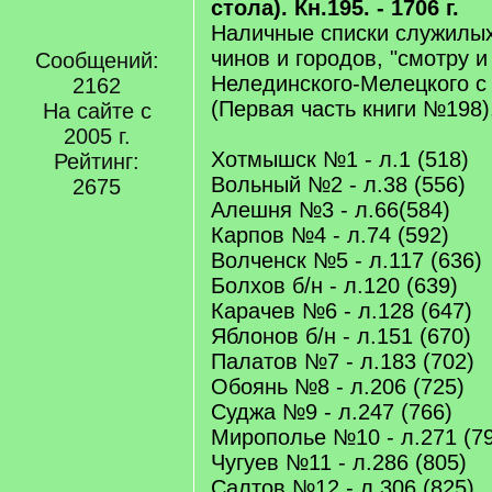
стола). Кн.195. - 1706 г.
Наличные списки служилы
чинов и городов, "смотру и
Сообщений:
Нелединского-Мелецкого с
2162
(Первая часть книги №198).
На сайте с
2005 г.
Хотмышск №1 - л.1 (518)
Рейтинг:
Вольный №2 - л.38 (556)
2675
Алешня №3 - л.66(584)
Карпов №4 - л.74 (592)
Волченск №5 - л.117 (636)
Болхов б/н - л.120 (639)
Карачев №6 - л.128 (647)
Яблонов б/н - л.151 (670)
Палатов №7 - л.183 (702)
Обоянь №8 - л.206 (725)
Суджа №9 - л.247 (766)
Мирополье №10 - л.271 (7
Чугуев №11 - л.286 (805)
Салтов №12 - л.306 (825)