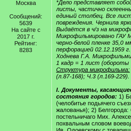
*Дело представляет собо
Москва
листы, частично склеенны
единый столбец. Все лист
Сообщений:
повреждения. Чернила ярки
5639
Выдаётся в ч/з на микрофи
На сайте с
Микрофильмировано ГАУ 
2017 г.
черно-белой пленке 35,0 м
Рейтинг:
перфорацией 02.12.1959 г.
8283
Ходнева Г.А. Микрофильми
1 кадр = 1 лист (обороты 
Структура микрофильма:
(л.87-168); Ч.3 (л.169-229).
I. Документы, касающие
состояния городов:
1) Б
(челобитье подьячего съез
жалованья); 2) Белгорода:
постельничаго Мих. Алекс
похвальным словом воевод
Ив. Одоевскому с товарищ