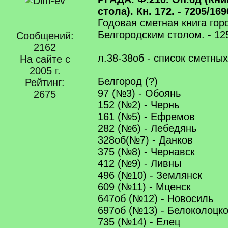
стола). Кн. 172. - 7205/169
Годовая сметная книга го
Белгородским столом. - 12
Сообщений:
2162
л.38-38об - список сметных
На сайте с
2005 г.
Белгород (?)
Рейтинг:
97 (№3) - Обоянь
2675
152 (№2) - Чернь
161 (№5) - Ефремов
282 (№6) - Лебедянь
328об(№7) - Данков
375 (№8) - Чернавск
412 (№9) - Ливны
496 (№10) - Землянск
609 (№11) - Мценск
647об (№12) - Новосиль
697об (№13) - Белоколоцк
735 (№14) - Елец