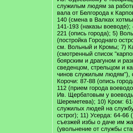
служилым людям за работы
вала от Белгорода к Карпов
140 (смена в Валках хотмы
141-193 (наказы воеводе); 
221 (опись города); 5) Воль
(постройка Городнаго остро
см. Вольный и Кромы; 7) К
(смотренный список "карп
боярским и драгуном и раз
сведенцом, стрельцом и ка
чинов служилым людям"), с
Корочи: 87-88 (опись города
112 (прием города воеводой
Ив. Щербатовым у воеводы
Шереметева); 10) Кром: 61
служилых людей на службу
острог); 11) Усерда: 64-66
съезжей избы о даче им жа
(увольнение от службы ста