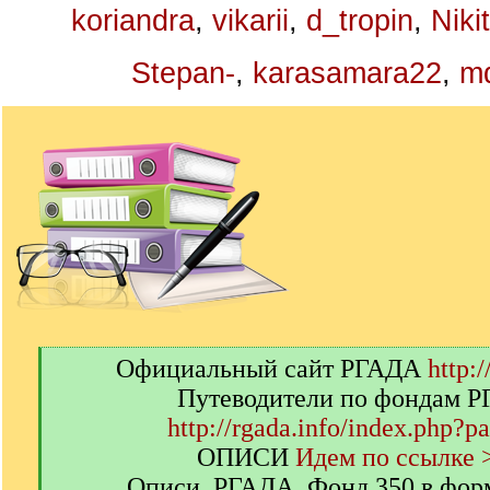
koriandra
,
vikarii
,
d_tropin
,
Niki
Stepan-
,
karasamara22
,
m
[
Официальный сайт РГАДА
http:/
q
Путеводители по фондам 
]
http://rgada.info/index.php?p
ОПИСИ
Идем по ссылке 
Описи. РГАДА. Фонд 350 в фор