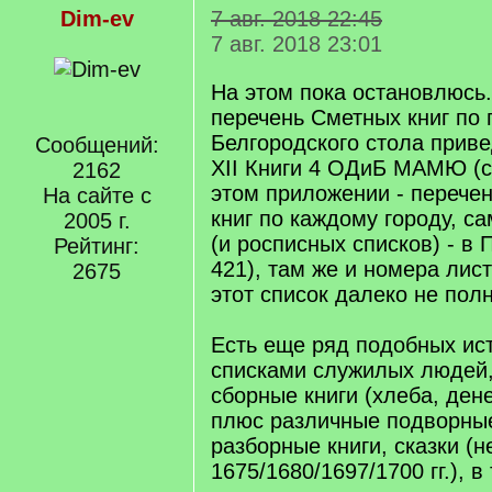
Dim-ev
7 авг. 2018 22:45
7 авг. 2018 23:01
На этом пока остановлюсь
перечень Сметных книг по
Белгородского стола прив
Сообщений:
XII Книги 4 ОДиБ МАМЮ (с.
2162
этом приложении - перечен
На сайте с
книг по каждому городу, са
2005 г.
(и росписных списков) - в 
Рейтинг:
421), там же и номера лис
2675
этот список далеко не полн
Есть еще ряд подобных ис
списками служилых людей,
сборные книги (хлеба, денег
плюс различные подворные
разборные книги, сказки (не
1675/1680/1697/1700 гг.), в