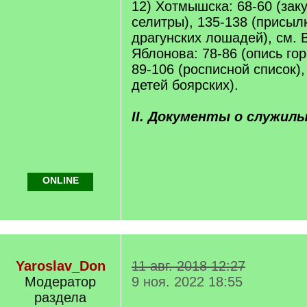
12) Хотмышска: 68-60 (зак
селитры), 135-138 (присыл
драгунских лошадей), см. В
Яблонова: 78-86 (опись гор
89-106 (росписной список),
детей боярских).
II. Документы о служил
ONLINE
Yaroslav_Don
11 авг. 2018 12:27
Модератор
9 ноя. 2022 18:55
раздела