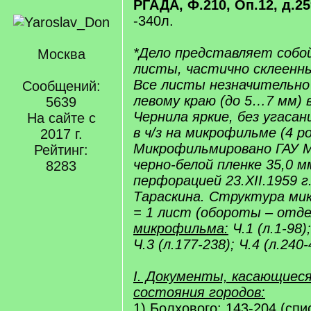
РГАДА, Ф.210, Оп.12, д.259 
-340л.
*Дело представляет собо
Москва
листы, частично склеенны
Все листы незначительно
Сообщений:
левому краю (до 5…7 мм) в
5639
Чернила яркие, без угаса
На сайте с
в ч/з на микрофильме (4 ро
2017 г.
Микрофильмировано ГАУ 
Рейтинг:
черно-белой пленке 35,0 м
8283
перфорацией 23.XII.1959 г
Тараскина. Структура мик
= 1 лист (обороты – отде
микрофильма:
Ч.1 (л.1-98);
Ч.3 (л.177-238); Ч.4 (л.240-
I. Документы, касающиеся
состояния городов:
1) Болхового: 143-204 (спи