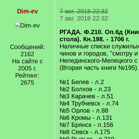
Dim-ev
7 авг. 2018 22:32
7 авг. 2018 22:32
РГАДА. Ф.210. Оп.6д (Кн
стола). Кн.198. - 1706 г.
Наличные списки служилы
Сообщений:
чинов и городов, "смотру и
2162
Нелединского-Мелецкого с
На сайте с
(Вторая часть книги №195).
2005 г.
Рейтинг:
№1 Белев - л.2
2675
№2 Болхов - л.23
№3 Карачев - л.51
№4 Трубчевск - л.74
№5 Орлов - л.88
№6 Кромы - л.131
№7 Брянск - л.156
№8 Севск - л.175