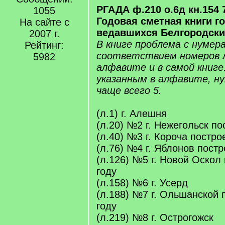
РГАДА ф.210 о.6д кн.154 7
1055
Годовая сметная книги г
На сайте с
ведавшихся Белгородски
2007 г.
В книге проблема с нумер
Рейтинг:
соответствием номеров 
5982
алфавите и в самой книге
указанным в алфавите, н
чаще всего 5.
(л.1) г. Алешня
(л.20) №2 г. Нежегольск по
(л.40) №3 г. Короча постро
(л.76) №4 г. Яблонов постр
(л.126) №5 г. Новой Оскол
году
(л.158) №6 г. Усерд
(л.188) №7 г. Ольшанской 
году
(л.219) №8 г. Острогожск