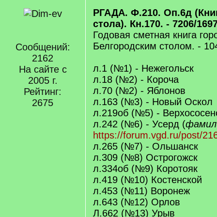
РГАДА. Ф.210. Оп.6д (Кн
стола). Кн.170. - 7206/1697
Годовая сметная книга го
Белгородским столом. - 10
Сообщений:
2162
л.1 (№1) - Нежегольск
На сайте с
л.18 (№2) - Короча
2005 г.
л.70 (№2) - Яблонов
Рейтинг:
л.163 (№3) - Новый Оскол
2675
л.219об (№5) - Верхососен
л.242 (№6) - Усерд (
фамил
https://forum.vgd.ru/post/
л.265 (№7) - Ольшанск
л.309 (№8) Острогожск
л.334об (№9) Коротояк
л.419 (№10) Костенской
л.453 (№11) Воронеж
л.643 (№12) Орлов
Л.662 (№13) Урыв