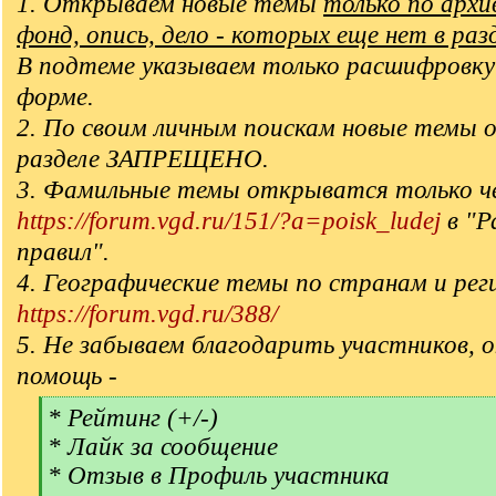
1. Открываем новые темы
только по арх
фонд, опись, дело - которых еще нет в раз
В подтеме указываем только расшифровку
форме.
2. По своим личным поискам новые темы 
разделе ЗАПРЕЩЕНО.
3. Фамильные темы открыватся только ч
https://forum.vgd.ru/151/?a=poisk_ludej
в "Р
правил".
4. Географические темы по странам и рег
https://forum.vgd.ru/388/
5. Не забываем благодарить участников, 
помощь -
[
* Рейтинг (+/-)
q
* Лайк за сообщение
]
* Отзыв в Профиль участника