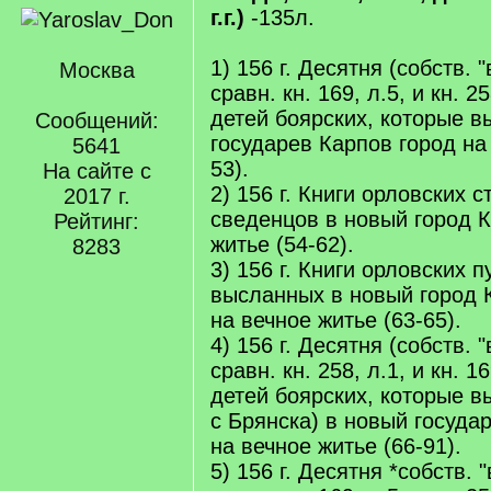
г.г.)
-135л.
1) 156 г. Десятня (собств. 
Москва
сравн. кн. 169, л.5, и кн. 2
детей боярских, которые 
Сообщений:
государев Карпов город на 
5641
53).
На сайте с
2) 156 г. Книги орловских с
2017 г.
сведенцов в новый город К
Рейтинг:
житье (54-62).
8283
3) 156 г. Книги орловских 
высланных в новый город 
на вечное житье (63-65).
4) 156 г. Десятня (собств. 
сравн. кн. 258, л.1, и кн. 16
детей боярских, которые 
с Брянска) в новый госуда
на вечное житье (66-91).
5) 156 г. Десятня *собств. 