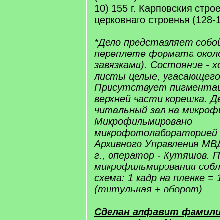
10) 155 г. Карповския стро
церковнаго строенья (128-1
*Дело представляет собой
переплете формата около
завязками). Состояние - х
листы целые, угасающего
Присутствует пигментац
верхней части корешка. Д
читальный зал на микрофи
Микрофильмировано
микрофотолабораторией 
Архивного Управления МВ
г., оператор - Кутяшов. 
микрофильмировании соб
схема: 1 кадр на пленке =
(титульная + оборот).
Сделан алфавит фамили