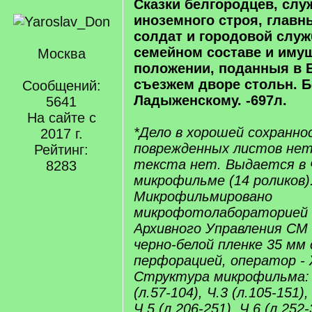
Сказки белгородцев, сл
иноземного строя, глав
солдат и городовой служ
семейном составе и иму
Москва
положении, поданныя в 
съезжем дворе стольн. Бо
Сообщений:
Ладыженскому. -697л.
5641
На сайте с
*Дело в хорошей сохранно
2017 г.
поврежденных листов нет
Рейтинг:
текста нет. Выдается в 
8283
микрофильме (14 роликов)
Микрофильмировано
микрофотолабораторией 
Архивного Управления СМ 
черно-белой пленке 35 мм 
перфорацией, оператор - 
Структура микрофильма: Ч.
(л.57-104), Ч.3 (л.105-151),
Ч.5 (л.206-251), Ч.6 (л.252-