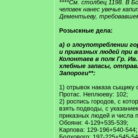
****См. столбец 1198. В Б
человек нанес увечье капи
Дементьеву, требовавшем
Розыскные дела:
а) о злоупотреблении г
и приказных людей при 
Колонтаев в полк Гр. Ив.
хлебные запасы, отправ
Запороги**:
1) отрывок наказа сыщику 
Протас. Неплюеву: 102;
2) роспись городов, с кот
взять подводы, с указание
приказных людей и числа п
Обояни: 4-129+535-539;
Карпова: 129-196+540-544;
Болхового: 197-225+545-54