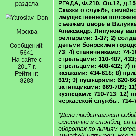
РГАДА, Ф.210, Оп.12, д.159
раздела
Сказки о службе, семейн
имущественном положен
съезжем дворе в Валуйке
Александр. Ляпунову вал
Москва
рейтарами: 1-37; 2) солда
детьми боярскими город
Сообщений:
73; 4) станичниками: 74-
5641
стрельцами: 310-407, 433
На сайте с
стрельцами: 408-432; 7)
2017 г.
казаками: 434-618; 8) п
Рейтинг:
619; 9) пушкарями: 620-66
8283
затинщиками: 669-709; 1
кузнецами: 710-713; 12) 
черкасской службы: 714-7
*Дело представляет собо
склеенные в столбец, со с
оборотах по линиям склее
Тимофей Ляпунов"). Все л