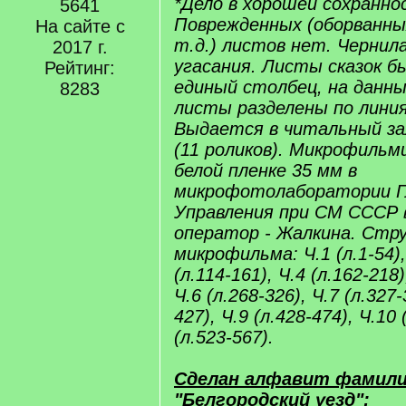
*Дело в хорошей сохранно
5641
Поврежденных (оборванны
На сайте с
т.д.) листов нет. Чернила
2017 г.
угасания. Листы сказок б
Рейтинг:
единый столбец, на данн
8283
листы разделены по линия
Выдается в читальный за
(11 роликов). Микрофильм
белой пленке 35 мм в
микрофотолаборатории Гл
Управления при СМ СССР в
оператор - Жалкина. Стр
микрофильма: Ч.1 (л.1-54), 
(л.114-161), Ч.4 (л.162-218)
Ч.6 (л.268-326), Ч.7 (л.327-
427), Ч.9 (л.428-474), Ч.10 
(л.523-567).
Сделан алфавит фамили
"Белгородский уезд":