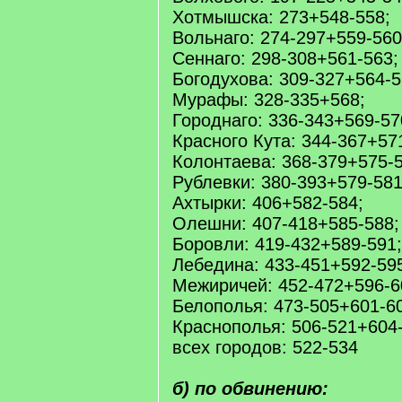
Хотмышска: 273+548-558;
Вольнаго: 274-297+559-560
Сеннаго: 298-308+561-563;
Богодухова: 309-327+564-5
Мурафы: 328-335+568;
Городнаго: 336-343+569-57
Красного Кута: 344-367+57
Колонтаева: 368-379+575-5
Рублевки: 380-393+579-581
Ахтырки: 406+582-584;
Олешни: 407-418+585-588;
Боровли: 419-432+589-591;
Лебедина: 433-451+592-59
Межиричей: 452-472+596-6
Белополья: 473-505+601-6
Краснополья: 506-521+604
всех городов: 522-534
б) по обвинению: