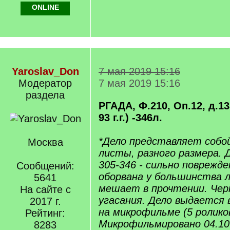
ONLINE
Yaroslav_Don
7 мая 2019 15:16
Модератор
7 мая 2019 15:16
раздела
РГАДА, Ф.210, Оп.12, д.13
93 г.г.) -346л.
*Дело представляет собо
Москва
листы, разного размера. 
305-346 - сильно поврежде
Сообщений:
оборвана у большинства л
5641
мешает в прочтении. Черн
На сайте с
угасания. Дело выдается 
2017 г.
на микрофильме (5 роликов
Рейтинг:
Микрофильмировано 04.10.
8283