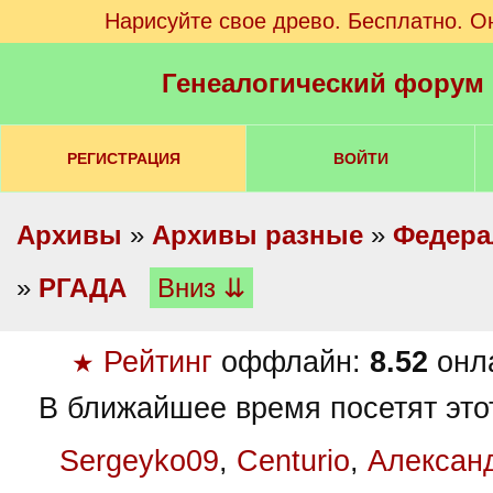
Нарисуйте свое древо. Бесплатно. О
Генеалогический форум
РЕГИСТРАЦИЯ
ВОЙТИ
Архивы
»
Архивы разные
»
Федера
»
РГАДА
Вниз ⇊
Рейтинг
оффлайн:
8.52
онл
★
В ближайшее время посетят это
Sergeyko09
,
Centurio
,
Алексан