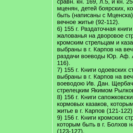
сравн. кн. 169, л.5, и кн. 25
мценян, детей боярских, к
быть (написаны с Мценска) 
вечное житье (92-112).
6) 155 г. Раздаточная книг
жалованья на дворовое ст
кромским стрельцам и каза
выбраны в г. Карпов на веч
раздачи воеводы Юр. Аф. 
116).
7) 155 г. Книги одоевских 
выбраны в г. Карпов на ве
воеводою Ив. Дан. Щерба
стрелецким Якимом Рылков
8) 156 г. Книги сапожковск
кормовых казаков, которым
житье в г. Карпов (121-122)
9) 156 г. Книги кромских ст
которым быть в г. Болхов 
(123-127).