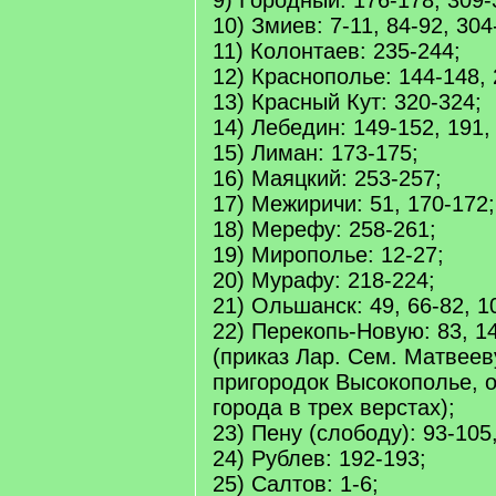
9) Городный: 176-178, 309-
10) Змиев: 7-11, 84-92, 304
11) Колонтаев: 235-244;
12) Краснополье: 144-148, 
13) Красный Кут: 320-324;
14) Лебедин: 149-152, 191,
15) Лиман: 173-175;
16) Маяцкий: 253-257;
17) Межиричи: 51, 170-172;
18) Мерефу: 258-261;
19) Мирополье: 12-27;
20) Мурафу: 218-224;
21) Ольшанск: 49, 66-82, 1
22) Перекопь-Новую: 83, 1
(приказ Лар. Сем. Матвеев
пригородок Высокополье, 
города в трех верстах);
23) Пену (слободу): 93-105
24) Рублев: 192-193;
25) Салтов: 1-6;