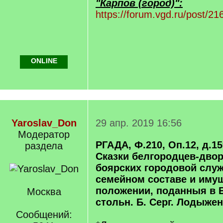
"Карпов (город)":
https://forum.vgd.ru/post/
ONLINE
Yaroslav_Don
29 апр. 2019 16:56
Модератор
РГАДА, Ф.210, Оп.12, д.159
раздела
Сказки белгородцев-двор
боярских городовой служ
семейном составе и иму
положении, поданныя в 
Москва
стольн. Б. Серг. Лодыжен
Сообщений: