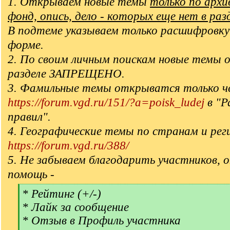
1. Открываем новые темы
только по арх
фонд, опись, дело - которых еще нет в раз
В подтеме указываем только расшифровку
форме.
2. По своим личным поискам новые темы 
разделе ЗАПРЕЩЕНО.
3. Фамильные темы открыватся только ч
https://forum.vgd.ru/151/?a=poisk_ludej
в "Р
правил".
4. Географические темы по странам и рег
https://forum.vgd.ru/388/
5. Не забываем благодарить участников, 
помощь -
[
* Рейтинг (+/-)
q
* Лайк за сообщение
]
* Отзыв в Профиль участника