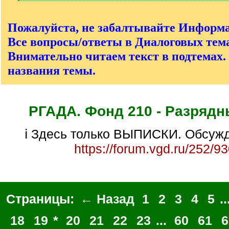
[
/
q
Пожалуйста, не забалтывайте Информ
]
Все вопросы/ответы в Диалоговых тема
Внимательно читаем текст в подтемах.
названия темы.
РГАДА. Фонд 210 - Разрядн
ℹ Здесь только ВЫПИСКИ. Обсужд
https://forum.vgd.ru/252/9
Страницы:
← Назад
1
2
3
4
5
..
18
19
*
20
21
22
23
...
60
61
6