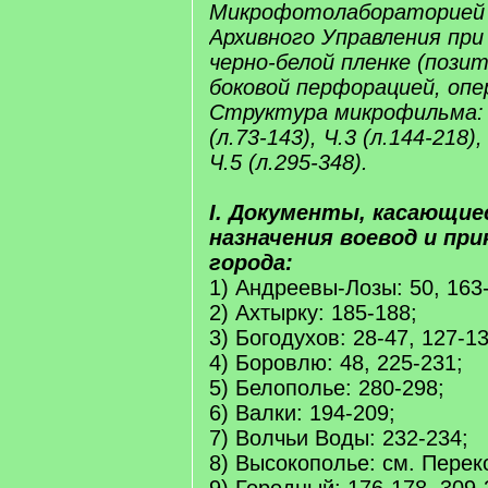
Микрофотолабораторией 
Архивного Управления пр
черно-белой пленке (позит
боковой перфорацией, опе
Структура микрофильма: Ч.
(л.73-143), Ч.3 (л.144-218),
Ч.5 (л.295-348).
I. Документы, касающие
назначения воевод и при
города:
1) Андреевы-Лозы: 50, 163
2) Ахтырку: 185-188;
3) Богодухов: 28-47, 127-13
4) Боровлю: 48, 225-231;
5) Белополье: 280-298;
6) Валки: 194-209;
7) Волчьи Воды: 232-234;
8) Высокополье: см. Перек