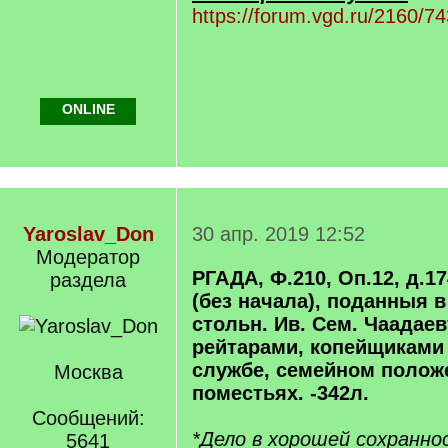
https://forum.vgd.ru/2160/74
ONLINE
Yaroslav_Don
30 апр. 2019 12:52
Модератор
РГАДА, Ф.210, Оп.12, д.174
раздела
(без начала), поданныя 
стольн. Ив. Сем. Чаадае
рейтарами, копейщиками 
службе, семейном полож
Москва
поместьях. -342л.
Сообщений:
*Дело в хорошей сохранно
5641