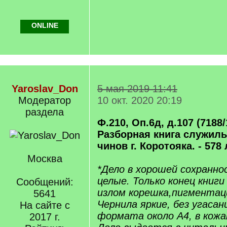
ONLINE
Yaroslav_Don
5 мая 2019 11:41
Модератор
10 окт. 2020 20:19
раздела
Ф.210, Оп.6д, д.107 (7188/1
Разборная книга служил
чинов г. Коротояка. - 578 
Москва
*Дело в хорошей сохранно
целые. Только конец книг
Сообщений:
излом корешка,пигментац
5641
Чернила яркие, без угасан
На сайте с
формата около А4, в кож
2017 г.