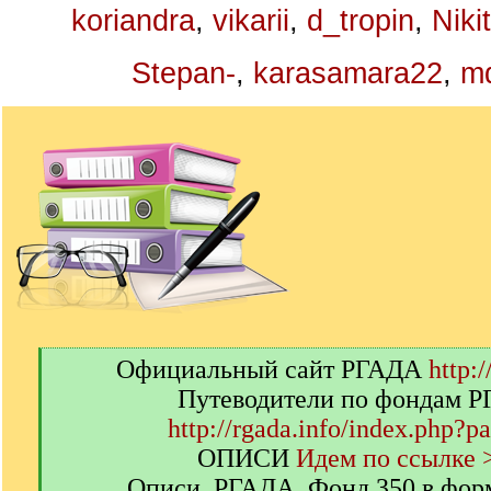
koriandra
,
vikarii
,
d_tropin
,
Niki
Stepan-
,
karasamara22
,
m
[
Официальный сайт РГАДА
http:/
q
Путеводители по фондам 
]
http://rgada.info/index.php?p
ОПИСИ
Идем по ссылке 
Описи. РГАДА. Фонд 350 в фор