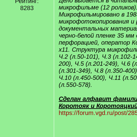
Дело выдается в читальн
Рейтинг:
микрофильме (12 роликов)
8283
Микрофильмировано в 198
микрофотокопирования и 
документальных материа
черно-белой пленке 35 мм 
перфорацией, оператор К
х11. Структура микрофильм
Ч.2 (л.50-101), Ч.3 (л.102-1
200), Ч.5 (л.201-249), Ч.6 (
(л.301-349), Ч.8 (л.350-400)
Ч.10 (л.450-500), Ч.11 (л.5
(л.550-578).
Сделан алфавит фамили
Коротояк и Коротояцкий
https://forum.vgd.ru/post/