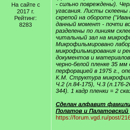
- сильно повреждены). Чер
На сайте с
угасания. Листы склеены 
2017 г.
скрепой на обороте ("Иван
Рейтинг:
данный момент - почти в
8283
разделены по линиям скле
читальный зал на микрофи
Микрофильмировано лабо
микрофильмирования и ре
документов и материалов
черно-белой пленке 35 мм 
перфорацией в 1975 г., оп
К.М. Структура микрофильм
Ч.2 (л.84-175), Ч.3 (л.176-2
344). 1 кадр пленки = 2 ска
Сделан алфавит фамили
Полатов и Палатовский 
https://forum.vgd.ru/post/2