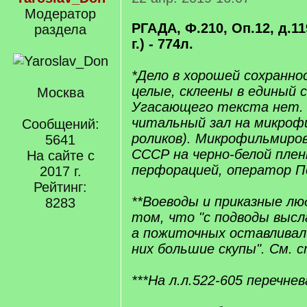
Модератор
РГАДА, Ф.210, Оп.12, д.11
раздела
г.) - 774л.
*Дело в хорошей сохранно
целые, склеены в единый 
Москва
Угасающего текста нет.
читальный зал на микроф
Сообщений:
роликов). Микрофильмиров
5641
СССР на черно-белой плен
На сайте с
перфорацией, оператор П
2017 г.
Рейтинг:
**Воеводы и приказные лю
8283
том, что "с подводы высл
а пожиточных оставливали
них большие скупы". См. с
***На л.л.522-605 перечнев