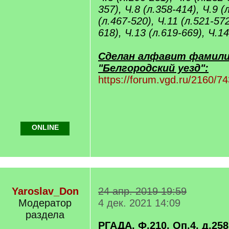
357), Ч.8 (л.358-414), Ч.9 (
(л.467-520), Ч.11 (л.521-572
618), Ч.13 (л.619-669), Ч.14
Сделан алфавит фамили
"Белгородский уезд":
https://forum.vgd.ru/2160/74
ONLINE
Yaroslav_Don
24 апр. 2019 19:59
Модератор
4 дек. 2021 14:09
раздела
РГАДА, Ф.210, Оп.4, д.258