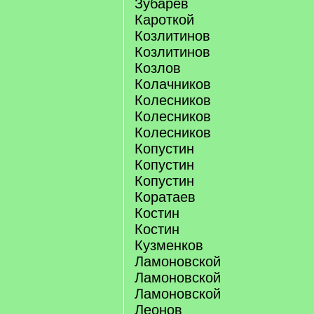
Зубарев
Кароткой
Козлитинов
Козлитинов
Козлов
Колачников
Колесников
Колесников
Колесников
Копустин
Копустин
Копустин
Коратаев
Костин
Костин
Кузменков
Ламоновской
Ламоновской
Ламоновской
Леонов