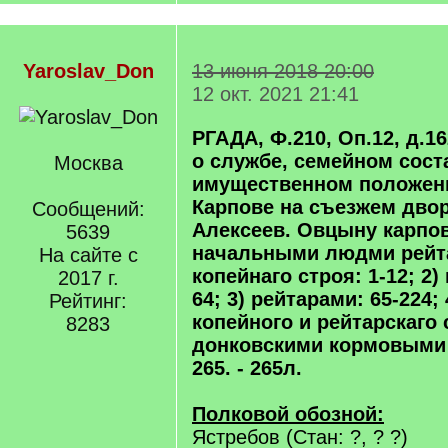
Yaroslav_Don
13 июня 2018 20:00
12 окт. 2021 21:41
РГАДА, Ф.210, Оп.12, д.162
о службе, семейном сост
Москва
имущественном положен
Карпове на съезжем двор
Сообщений:
Алексеев. Овцыну карпов
5639
начальными людми рейта
На сайте с
копейнаго строя: 1-12; 2)
2017 г.
64; 3) рейтарами: 65-224;
Рейтинг:
копейного и рейтарскаго с
8283
донковскими кормовыми 
265. - 265л.
Полковой обозной:
Ястребов (Стан: ?, ? ?)