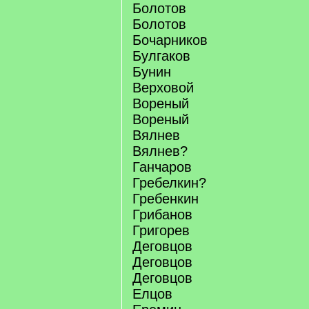
Болотов
Болотов
Бочарников
Булгаков
Бунин
Верховой
Вореный
Вореный
Вялнев
Вялнев?
Ганчаров
Гребелкин?
Гребенкин
Грибанов
Григорев
Деговцов
Деговцов
Деговцов
Елцов