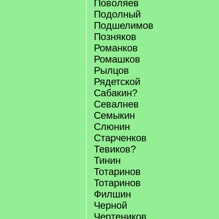
Поволяев
Подолный
Подшелимов
Позняков
Романков
Ромашков
Рылцов
Рядетской
Сабакин?
Севалнев
Семыкин
Слюнин
Старченков
Тевиков?
Тинин
Тотаринов
Тотаринов
Филшин
Черной
Чертеников