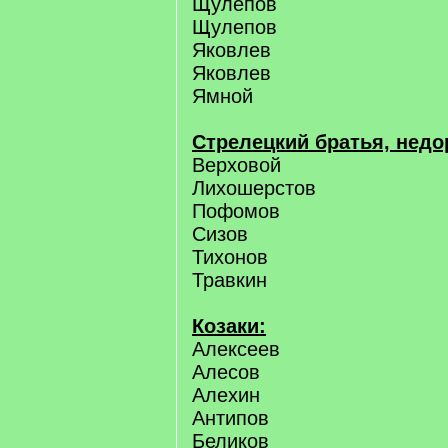
Щулепов
Щулепов
Яковлев
Яковлев
Ямной
Стрелецкий братья, недо
Верховой
Лихошерстов
Пофомов
Сизов
Тихонов
Травкин
Козаки:
Алексеев
Алесов
Алехин
Антипов
Беликов