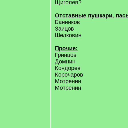
Щиголев?
Отставные пушкари, пас
Банников
Заицов
Шелковин
Прочие:
Гринцов
Домнин
Кондорев
Корочаров
Мотренин
Мотренин