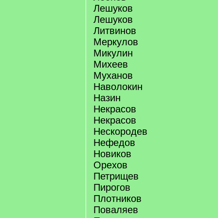
Лешуков
Лешуков
Литвинов
Меркулов
Микулин
Михеев
Муханов
Наволокин
Назин
Некрасов
Некрасов
Нескородев
Нефедов
Новиков
Орехов
Петрищев
Пирогов
Плотников
Поваляев