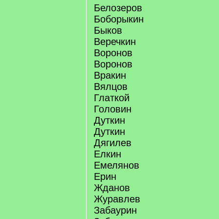
Белозеров
Боборыкин
Быков
Веречкин
Воронов
Воронов
Вракин
Вялцов
Глаткой
Головин
Дуткин
Дуткин
Дягилев
Елкин
Емелянов
Ерин
Жданов
Журавлев
Забаурин