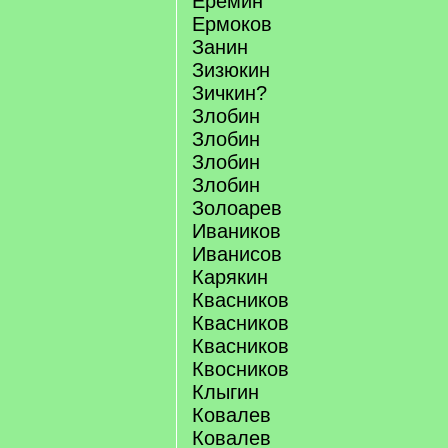
Еремин
Ермоков
Занин
Зизюкин
Зичкин?
Злобин
Злобин
Злобин
Злобин
Золоарев
Иваников
Иванисов
Карякин
Квасников
Квасников
Квасников
Квосников
Клыгин
Ковалев
Ковалев