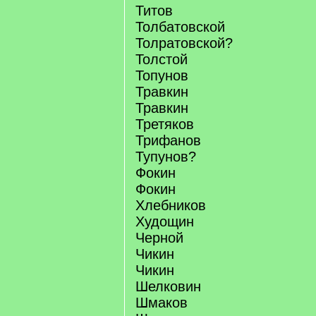
Титов
Толбатовской
Толратовской?
Толстой
Топунов
Травкин
Травкин
Третяков
Трифанов
Тупунов?
Фокин
Фокин
Хлебников
Худощин
Черной
Чикин
Чикин
Шелковин
Шмаков