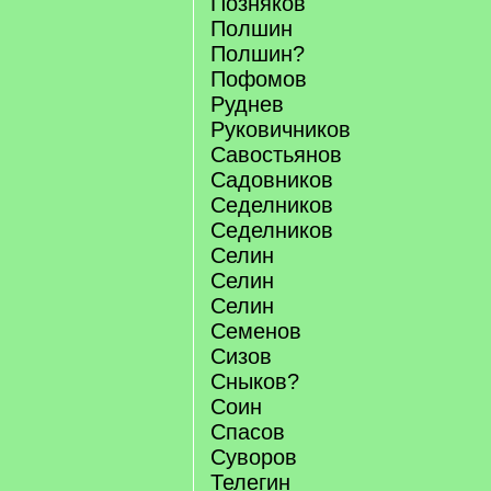
Позняков
Полшин
Полшин?
Пофомов
Руднев
Руковичников
Савостьянов
Садовников
Седелников
Седелников
Селин
Селин
Селин
Семенов
Сизов
Сныков?
Соин
Спасов
Суворов
Телегин