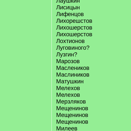
Лаушкин
Лисицын
Лифенцов
Лихорешстов
Лихошерстов
Лихошерстов
Лохтионов
Луговиного?
Лузгин?
Марозов
Маслеников
Маслиников
Матушкин
Мелехов
Мелехов
Мерзляков
Мещенинов
Мещенинов
Мещенинов
Милеев