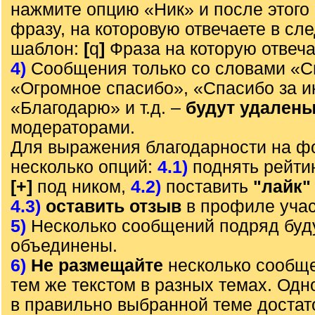
нажмите опцию «Ник» и после этого 
фразу, на которовую отвечаете в с
шаблон:
[
q
]
Фраза на которую отвеч
4)
Сообщения только со словами «С
«Огромное спасибо», «Спасибо за 
«Благодарю» и т.д. –
будут удален
модераторами.
Для выражения благодарности на ф
несколько опций:
4.1)
поднять рейти
[+]
под ником,
4.2)
поставить
"лайк"
4.3)
оставить отзыв
в профиле учас
5)
Несколько сообщений подряд буд
объединены.
6)
Не размещайте
несколько сообще
тем же текстом в разных темах. Од
в правильно выбранной теме достат