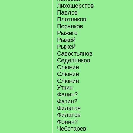
Лихошерстов
Павлов
Плотников
Посников
Рыжего
Рыжей
Рыжей
Савостьянов
Седелников
Слюнин
Слюнин
Слюнин
Уткин
Фанин?
Фатин?
Филатов
Филатов
Фонин?
Чеботарев