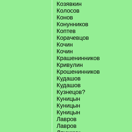
Козявкин
Колосов
Конов
Конунников
Коптев
Корачевцов
Кочин
Кочин
Крашенинников
Кривулин
Крошенинников
Кудашов
Кудашов
Кузнецов?
Куницын
Куницын
Куницын
Лавров
Лавров