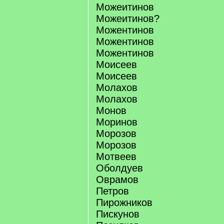
Можеитинов
Можеитинов?
Можентинов
Можентинов
Можентинов
Моисеев
Моисеев
Молахов
Молахов
Монов
Моринов
Морозов
Морозов
Мотвеев
Оболдуев
Оврамов
Петров
Пирожников
Пискунов