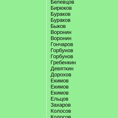
Белевцов
Бирюков
Бураков
Бураков
Быков
Воронин
Воронин
Гончаров
Горбунов
Горбунов
Гребенкин
Девяткин
Дорохов
Екимов
Екимов
Екимов
Ельцов
Захаров
Колосов
Колосов