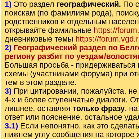
1)
Это раздел
географический.
По 
поискам (по фамилиям рода), поиск
родственников и отдельным населе
открывайте фамильные
https://forum
дневниковые темы
https://forum.vgd.
2)
Географический раздел по Бел
региону разбит по уездам/волостя
Большая просьба - придерживаться
схемы (участниками форума) при от
тем в этом разделе.
3)
При цитировании, пожалуйста, не 
4-х и более ступенчатые диалоги. О
лишнее, оставляя
только фразу
, н
ответ или пояснение, остальное уда
3.1)
Если непонятно, как это сделать
нижнем углу сообщения на которое х