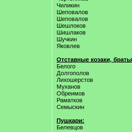
Чиликин
Шеповалов
Шеповалов
Шешлоков
Шишлаков
Шучкин
Яковлев
Отставные козаки, брать
Белого
Долгополов
Лихошерстов
Муханов
Обреимов
Раматков
Семыскин
Пушкари:
Белевцов