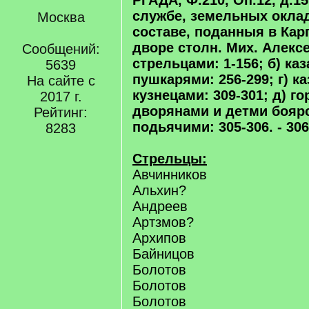
РГАДА, Ф.210, Оп.12, д.15
службе, земельных окла
Москва
составе, поданныя в Кар
дворе столн. Мих. Алексе
Сообщений:
стрельцами: 1-156; б) каз
5639
пушкарями: 256-299; г) 
На сайте с
кузнецами: 309-301; д) 
2017 г.
дворянами и детми боярс
Рейтинг:
подьячими: 305-306. - 306
8283
Стрельцы:
Авчинников
Альхин?
Андреев
Артзмов?
Архипов
Байницов
Болотов
Болотов
Болотов