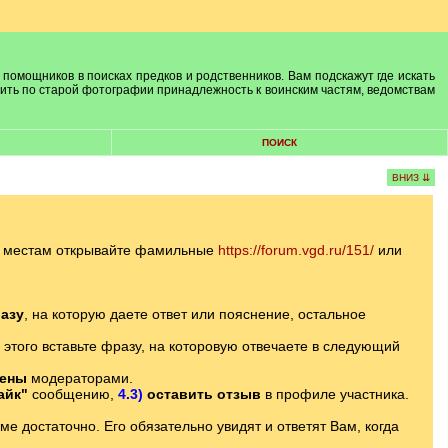
 помощников в поисках предков и родственников. Вам подскажут где искать
лить по старой фотографии принадлежность к воинским частям, ведомствам
ПОИСК
ВНИЗ ⇊
м местам открывайте фамильные
https://forum.vgd.ru/151/
или
азу
, на которую даете ответ или пояснение, остальное
 этого вставьте фразу, на которовую отвечаете в следующий
лены
модераторами.
айк"
сообщению,
4.3)
оставить отзыв
в профиле участника.
 достаточно. Его обязательно увидят и ответят Вам, когда