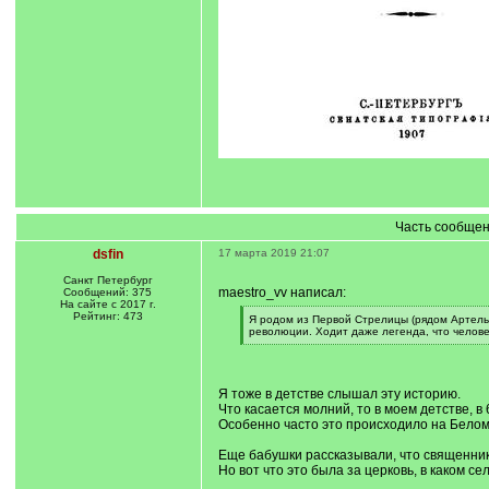
Часть сообщен
dsfin
17 марта 2019 21:07
Санкт Петербург
maestro_vv написал:
Сообщений: 375
На сайте с 2017 г.
Рейтинг: 473
[
Я родом из Первой Стрелицы (рядом Артель
q
революции. Ходит даже легенда, что человек
]
[
/
q
]
Я тоже в детстве слышал эту историю.
Что касается молний, то в моем детстве, 
Особенно часто это происходило на Белом
Еще бабушки рассказывали, что священник
Но вот что это была за церковь, в каком се