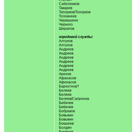
Сабелников
Такарев
Тапорков/Топорков
Толокнеев
Черкашенн
Черного
Шерапов
городовой службы:
Алтухов
Алтухов
Андреев
Андреев
Андреев
Андреев
Андреев
Андреев
Арехов
Афанасов
Афонасов
Бархотнов?
Беляев
Беляев
Беляев/Сапронов
Бибичев
Бибичев
Бобраков
Бовыкин
Бовыкин
Бокшеев
Болдин
Бочеров