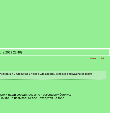
арта 2019 22:48)
Наверх
##
ледования.В Стрелице 1 тоже была церковь, которую разрушили во время
одные и наши соседи грозы по настоящему боялись.
никто не называл. Белое находится на горе