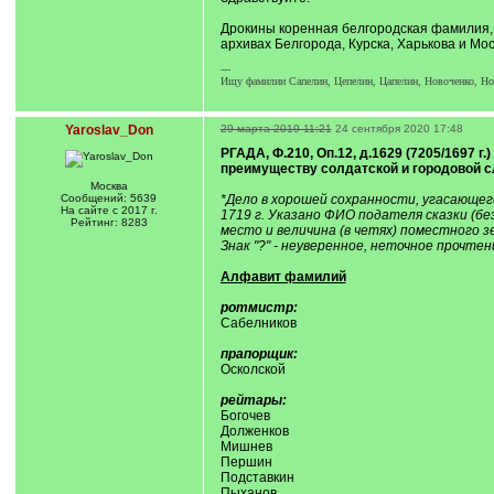
Дрокины коренная белгородская фамилия, 
архивах Белгорода, Курска, Харькова и Мос
---
Ищу фамилии Сапелин, Цепелин, Цапелин, Новоченко, Нова
Yaroslav_Don
29 марта 2019 11:21
24 сентября 2020 17:48
РГАДА, Ф.210, Оп.12, д.1629 (7205/1697 
преимуществу солдатской и городовой сл
Москва
Сообщений: 5639
*Дело в хорошей сохранности, угасающег
На сайте с 2017 г.
1719 г. Указано ФИО подателя сказки (без
Рейтинг: 8283
место и величина (в четях) поместного з
Знак "?" - неуверенное, неточное прочтен
Алфавит фамилий
ротмистр:
Сабелников
прапорщик:
Осколской
рейтары:
Богочев
Долженков
Мишнев
Першин
Подставкин
Пыханов