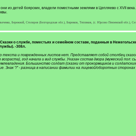
они из детей боярских, владели поместными землями в Цепляево с XVII век
квы.
ченко, Бережной, Столяров (Белгородская обл.), Бирюков, Тепляков, (с. Юрсово Пензенской обл.), Сел
г.) Сказки о службе, поместьях и семейном составе, поданныя в Нежеголь
ужбы). -308л.
о текста и поврежденных листов нет. Представляет собой столбец сказок,
 возраста), год начала и вид службы. Указан состав двора (мужеский пол: сы
емлевладения. Большинство солдат (сказки от прокормщиков и солдатских с
ие. Знак "/" - разница в написании фамилии на лицевой/оборотных сторонах 