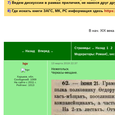
7)
Ведем дискуссии в рамках приличия, не нанося друг д
____________________________________________________
8)
Где искать книги ЗАГС, МК, РС информация здесь
https
В нач. XIX ве
Страницы:
← Назад
1
2
← Назад
Вперед →
Модераторы:
РоманС
,
sec
hgv
13 марта 2019 22:37
Нежегольск.
Черкасы-мещане.
Харьков. обл.
Сообщений: 1069
На сайте с 2011 г.
Рейтинг: 1013