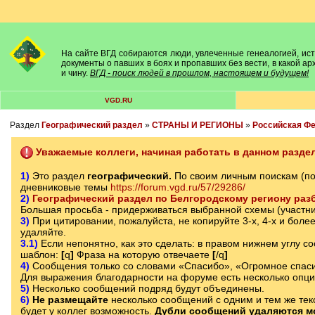
На сайте ВГД собираются люди, увлеченные генеалогией, исто
документы о павших в боях и пропавших без вести, в какой а
и чину.
ВГД - поиск людей в прошлом, настоящем и будущем!
VGD.RU
Раздел
Географический раздел
»
СТРАНЫ И РЕГИОНЫ
»
Российская Ф
Уважаемые коллеги, начиная работать в данном раздел
1)
Это раздел
географический.
По своим личным поискам (п
дневниковые темы
https://forum.vgd.ru/57/29286/
2)
Географический раздел по Белгородскому региону разб
Большая просьба - придерживаться выбранной схемы (участни
3)
При цитировании, пожалуйста, не копируйте 3-х, 4-х и боле
удаляйте.
3.1)
Если непонятно, как это сделать: в правом нижнем углу с
шаблон:
[
q
]
Фраза на которую отвечаете
[
/q
]
4)
Сообщения только со словами «Спасибо», «Огромное спаси
Для выражения благодарности на форуме есть несколько опц
5)
Несколько сообщений подряд будут объединены.
6)
Не размещайте
несколько сообщений с одним и тем же текс
будет у коллег возможность.
Дубли сообщений удаляются м