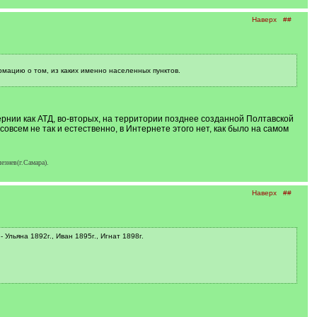
Наверх
##
мацию о том, из каких именно населенных пунктов.
рнии как АТД, во-вторых, на территории позднее созданной Полтавской
всем не так и естественно, в Интернете этого нет, как было на самом
езнев(г.Самара).
Наверх
##
Ульяна 1892г., Иван 1895г., Игнат 1898г.