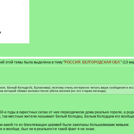
ий этой темы была выделена в тему "
РОССИЯ. БЕЛГОРОДСКАЯ ОБЛ.
" (13 м
ное, Белый КолодезЪ, Булановка), поэтому очень интересно читать ваши сообщения и исс
а который сбивал колокол после убила молния (но это старая легенда).
в 60-е годы в окрестных селах от них периодически дома реально горели, а р
, так местные жители называют Белый Колодец. Белым Колодцем его вообще 
и какой-то из близлежащих церквей были закопаны большевиками живьем.
ле и вообще, был ли в реальности такой факт я не знаю.