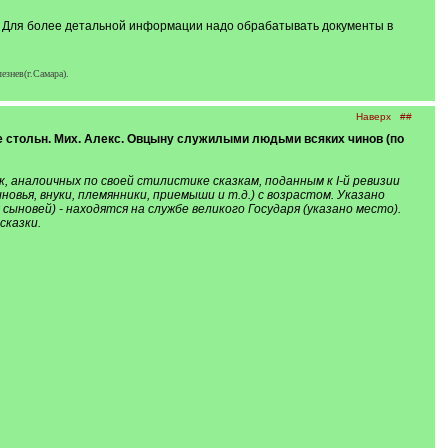
а. Для более детальной информации надо обрабатывать документы в
езнев(г.Самара).
Наверх
##
ске стольн. Мих. Алекс. Овцыну служилыми людьми всяких чинов (по
 аналоичных по своей стилистике сказкам, поданным к I-й ревизии
новья, внуки, племянники, приемыши и т.д.) с возрастом. Указано
ыновей) - находятся на службе великого Государя (указано место).
сказки.