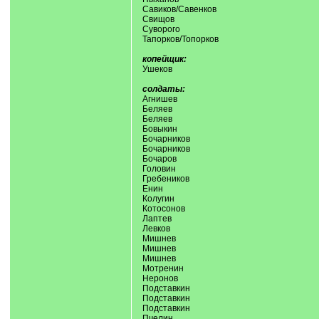
Савиков/Савенков
Свищов
Суворого
Тапорков/Топорков
копейщик:
Ушеков
солдаты:
Агнишев
Беляев
Беляев
Бовыкин
Бочарников
Бочарников
Бочаров
Головин
Гребеников
Енин
Колугин
Котосонов
Лаптев
Левков
Мишнев
Мишнев
Мишнев
Мотренин
Неронов
Подставкин
Подставкин
Подставкин
Пчелин