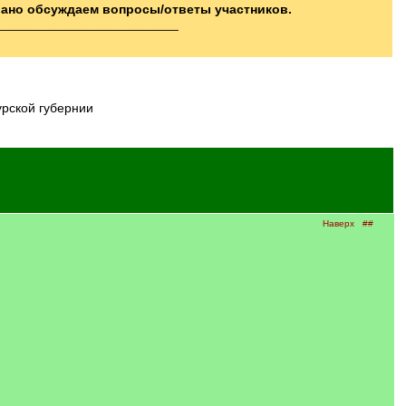
вано обсуждаем вопросы/ответы участников.
_________________________
урской губернии
Наверх
##