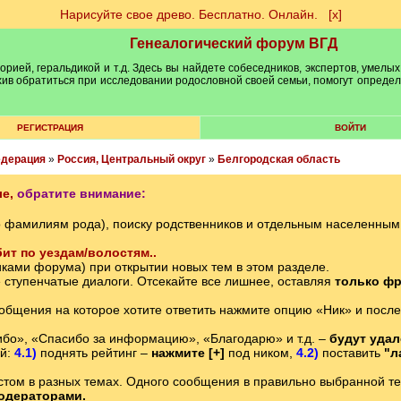
Нарисуйте свое древо. Бесплатно. Онлайн.
[х]
Генеалогический форум ВГД
рией, геральдикой и т.д. Здесь вы найдете собеседников, экспертов, умелых
рхив обратиться при исследовании родословной своей семьи, помогут опреде
РЕГИСТРАЦИЯ
ВОЙТИ
едерация
»
Россия, Центральный округ
»
Белгородская область
е,
обратите внимание:
о фамилиям рода), поиску родственников и отдельным населенны
ит по уездам/волостям..
ками форума) при открытии новых тем в этом разделе.
е ступенчатые диалоги. Отсекайте все лишнее, оставляя
только фр
ообщения на которое хотите ответить нажмите опцию «Ник» и после
бо», «Спасибо за информацию», «Благодарю» и т.д. –
будут уда
ий:
4.1)
поднять рейтинг –
нажмите [+]
под ником,
4.2)
поставить
"л
том в разных темах. Одного сообщения в правильно выбранной теме
одераторами.