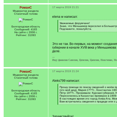
РоманС
17 марта 2019 21:21
Модератор раздела
Станичный голова
elena w написал:
[
Уважаемые форумчане!
q
Знаю, что Меньшиков переселил в Большетро
Белгородская область
]
Подскажите, пожалуйста.
Сообщений: 4165
[
На сайте с 2006 г.
/
Рейтинг: 31093
q
]
Это не так. Во-первых, на момент создан
губернии в начале XVIII века у Меньшиков
деле.
---
Ищу фамилии Сапелин, Цепелин, Цапелин, Новоченко, Нова
РоманС
17 марта 2019 21:24
Модератор раздела
Станичный голова
Aleks799 написал:
[
Прошу помощи по поиску сведений о моём пра
q
(это мой дед), Мария 1???г., Константин 190
Белгородская область
]
Пётр 19??г.. Проживали: Курская губерния, Н
Сообщений: 4165
Переселились в Казахстан примерно в 1909-
На сайте с 2006 г.
В настоящее время это город Алма-Ата. Мож
Рейтинг: 31093
Вам встречались сведения о прадеде или о
[
/
q
]
Здравствуйте!