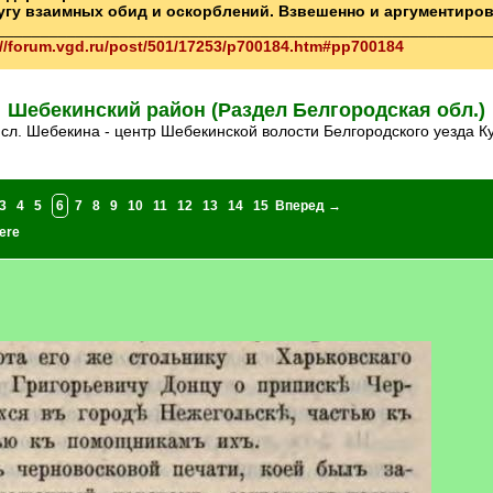
ругу взаимных обид и оскорблений. Взвешенно и аргументиро
________________________________________________________
://forum.vgd.ru/post/501/17253/p700184.htm#pp700184
Шебекинский район (Раздел Белгородская обл.)
ка сл. Шебекина - центр Шебекинской волости Белгородского уезда К
3
4
5
6
7
8
9
10
11
12
13
14
15
Вперед →
ere