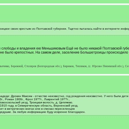
ицкое своих крестьян из Полтавской губернии. Тщетно пыталась найти в интернете инфор
ия слободы и владения ею Меньшиковым Ещё не было никакой Полтавской губе
а не было крепостных. На самом деле, заселение Большетроицы происходило со
ченко, Бережной, Столяров (Белгородская обл.), Бирюков, Тепляков, (с. Юрсово Пензенской обл.), Сел
деде: Дрокин Максим - отчество неизвестно, год рождения неизвестно. У него были дети - 
3г., Роман 1906г., Фрол 19??г., Лаврентий 19??г.,
овооскольский уезд, Троицкая волость, д. Цепляево.
1910 году, в Семиреченскую область, Верненский уезд.
ет в метрических книгах или в списках переселенцев
 дедушке. За любую информацию буду искренне благодарен.