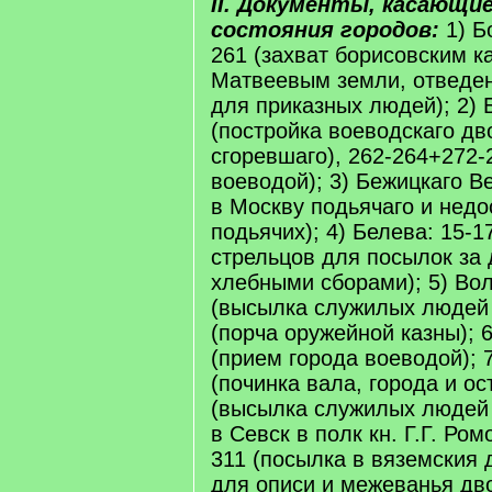
II. Документы, касающие
состояния городов:
1) Б
261 (захват борисовским 
Матвеевым земли, отведен
для приказных людей); 2) 
(постройка воеводскаго дв
сгоревшаго), 262-264+272-
воеводой); 3) Бежицкаго В
в Москву подьячаго и недо
подьячих); 4) Белева: 15-1
стрельцов для посылок за
хлебными сборами); 5) Вол
(высылка служилых людей 
(порча оружейной казны); 
(прием города воеводой); 
(починка вала, города и ос
(высылка служилых людей 
в Севск в полк кн. Г.Г. Ром
311 (посылка в вяземския
для описи и межеванья дв