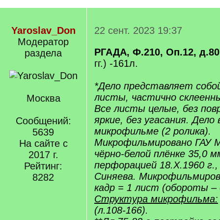
Yaroslav_Don
22 сент. 2023 19:37
Модератор
РГАДА, Ф.210, Оп.12, д.80
раздела
гг.) -161л.
*Дело представляет собо
листы, частично склеенны
Москва
Все листы целые, без пов
яркие, без угасания. Дело 
Сообщений:
микрофильме (2 ролика).
5639
Микрофильмировано ГАУ 
На сайте с
чёрно-белой плёнке 35,0 м
2017 г.
перфорацией 18.X.1960 г.
Рейтинг:
Синяева. Микрофильмирова
8282
кадр = 1 лист (обороты –
Структура микрофильма:
(л.108-166).