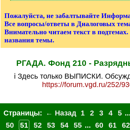
[
/
q
Пожалуйста, не забалтывайте Информ
]
Все вопросы/ответы в Диалоговых тема
Внимательно читаем текст в подтемах.
названия темы.
РГАДА. Фонд 210 - Разрядн
ℹ Здесь только ВЫПИСКИ. Обсужд
https://forum.vgd.ru/252/9
Страницы:
← Назад
1
2
3
4
5
..
50
51
52
53
54
55
...
60
61
62