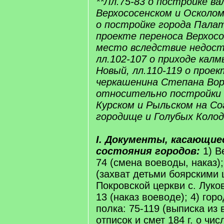
**Лл.75-83 о постройке в
Верхососенском и Осколом
о постройке города Палат
проекте переноса Верхосо
место вследствие недост
лл.102-107 о приходе калм
Новый, лл.110-119 о проек
черкашенина Степана Вор
относительно постройки 
Курском и Рыльском на Со
городище и Голубых Колод
I. Документы, касающие
состояния городов:
1) В
74 (смена воеводы, наказ);
(захват детьми боярскими
Покровской церкви с. Луков
13 (наказ воеводе); 4) гор
полка: 75-119 (выписка из
отписок и смет 184 г. о чи