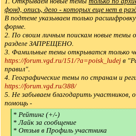
1. Открываем новые темы
только по арх
фонд, опись, дело - которых еще нет в раз
В подтеме указываем только расшифровку
форме.
2. По своим личным поискам новые темы 
разделе ЗАПРЕЩЕНО.
3. Фамильные темы открыватся только ч
https://forum.vgd.ru/151/?a=poisk_ludej
в "Р
правил".
4. Географические темы по странам и рег
https://forum.vgd.ru/388/
5. Не забываем благодарить участников, 
помощь -
[
* Рейтинг (+/-)
q
* Лайк за сообщение
]
* Отзыв в Профиль участника