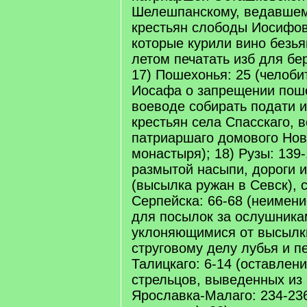
Шелешпанскому, ведавшему
крестьян слободы Иосифов
которые курили вино безья
летом печатать изб для бер
17) Пошехонья: 25 (челоби
Иосафа о запрещении пош
воеводе собирать подати 
крестьян села Спасскаго, 
патриаршаго домового Нов
монастыря); 18) Рузы: 139-
размытой насыпи, дороги и
(высылка ружан в Севск), 
Серпейска: 66-68 (неимен
для посылок за ослушника
уклоняющимися от высылки
струговому делу лубья и пе
Талицкаго: 6-14 (оставлен
стрельцов, выведенных из 
Ярославка-Малаго: 234-23