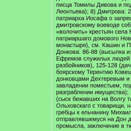
писца Томилы Дивова и по
Леонтьева); 8) Дмитрова: 
патриарха Иосафа о запр
дмитровскому воеводе соб
«волочить» крестьян села 
патриаршаго домового Нов
монастыря), см. Кашин и П
Донкова: 86-88 (высылка и
Ефремов служилых людей 
разбойников), 125-128 (да
боярскому Терентию Ковеш
донковцами Дехтеревым и
завладении поместьем, по
разграблении имущества); 
(сыск бежавших на Волгу 
Ольховскаго с товарищи, 
гребцы к ельчанину Михаи
отправлявшемуся на Дон 
промысла, заключение в т