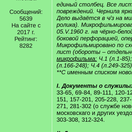
единый столбец. Все лист
повреждений. Чернила ярки
Сообщений:
Дело выдаётся в ч/з на м
5639
ролика). Микрофильмиров
На сайте с
05.V.1960 г. на чёрно-бело
2017 г.
боковой перфорацией, опе
Рейтинг:
Микрофильмировано по схе
8282
лист (обороты – отдельн
микрофильма:
Ч.1 (л.1-85);
(л.166-248); Ч.4 (л.249-325)
**С именным списком ново
I. Документы о служилы
33-65, 69-84, 89-111, 120-1
151, 157-201, 205-228, 237-
271, 281-302 (о службе но
московскаго и других уездо
303-308, 312-324.