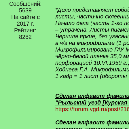
Сообщений:
*Дело представляет собо
5639
листы, частично склеенны
На сайте с
Начало дела (часть 1-го п
2017 г.
– утрачена. Листы пигме
Рейтинг:
Чернила яркие, без угаса
8282
в ч/з на микрофильме (1 ро
Микрофильмировано ГАУ 
чёрно-белой пленке 35,0 м
перфорацией 10.VI.1959 г.
Ходнева Г.А. Микрофильми
1 кадр = 1 лист (обороты 
Сделан алфавит фамили
"Рыльский уезд [Курская 
https://forum.vgd.ru/post/
Сделан алфавит фамили