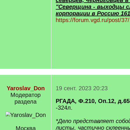
северцев, черниговцев 
"Северщина - выходцы 
корпорации в Россию 1618
https://forum.vgd.ru/post/
Yaroslav_Don
19 сент. 2023 20:23
Модератор
РГАДА, Ф.210, Оп.12, д.65
раздела
-324л.
*Дело представляет собо
листы, частично склеенны
Москва