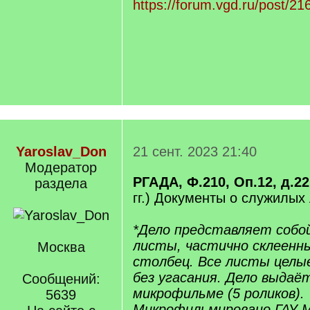
https://forum.vgd.ru/post/
Yaroslav_Don
21 сент. 2023 21:40
Модератор
РГАДА, Ф.210, Оп.12, д.22
раздела
гг.) Документы о служилых
*Дело представляет собо
листы, частично склеенны
Москва
столбец. Все листы целые
без угасания. Дело выдаёт
Сообщений:
микрофильме (5 роликов).
5639
Микрофильмировано ГАУ 