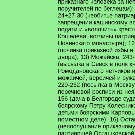
приказнаго человека за не
поручителей по беглецам);
24+27-30 (чеобитье патри
запрещении кашинскому во
подати и «волочить» крест
Кошелева, вотчины патриа
Новинскаго монастыря); 12
(починка приказной избы и
двора); 13) Можайска: 243
(высылка в Севск в полк кн.
Ромодановскаго нетчиков и
можаичей, вереичей и ружа
229-232 (посылка в Москву
перечневой росписи из нея)
156 (дача в Белгороде суд
боярскому Петру Колесник
детьми боярскими Карповы
поместном деле); 16) Оста
(непослушание приказному
патриаршей Осташковской 