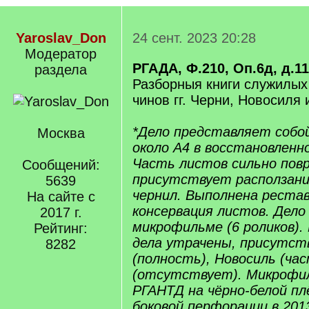
Yaroslav_Don
24 сент. 2023 20:28
Модератор
РГАДА, Ф.210, Оп.6д, д.1
раздела
Разборныя книги служилых
чинов гг. Черни, Новосиля 
*Дело представляет собо
Москва
около А4 в восстановленн
Часть листов сильно пов
Сообщений:
присутствует расползани
5639
чернил. Выполнена рестав
На сайте с
консервация листов. Дело 
2017 г.
микрофильме (6 роликов). 
Рейтинг:
дела утрачены, присутст
8282
(полность), Новосиль (ча
(отсутствует). Микрофи
РГАНТД на чёрно-белой пл
боковой перфорации в 2013