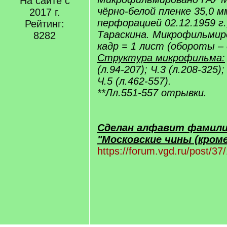
На сайте с
чёрно-белой пленке 35,0 м
2017 г.
перфорацией 02.12.1959 г.
Рейтинг:
Тараскина. Микрофильмиро
8282
кадр = 1 лист (обороты –
Структура микрофильма:
(л.94-207); Ч.3 (л.208-325);
Ч.5 (л.462-557).
**Лл.551-557 отрывки.
Сделан алфавит фамили
"Московские чины (кроме
https://forum.vgd.ru/post/