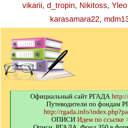
vikarii
,
d_tropin
,
Nikitoss
,
Yleo
karasamara22
,
mdm1
[
Официальный сайт РГАДА
http:/
q
Путеводители по фондам 
]
http://rgada.info/index.php?p
ОПИСИ
Идем по ссылке 
Описи. РГАДА. Фонд 350 в фор