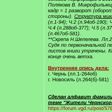
Полякова В. Микрофильмир
кадр = 1 разворот (оборо
стороны).
Структура мик
(л.1-94); Ч.2 (л.94об-190); 
Ч.4 (л.288об-377); Ч.5 (л.3
(л.467об-581).
**Скрепа Н.Шепелева. Лл.26
Судя по первоначальной п
листов книги утрачены. Кн
конце очень ветха.
Внутренняя опись дела:
г. Чернь (лл.1-264об)
г. Новосиль (л.264(б)-581)
Сделан алфавит фамилий
теме "Жители Чернского
https://forum.vgd.ru/post/