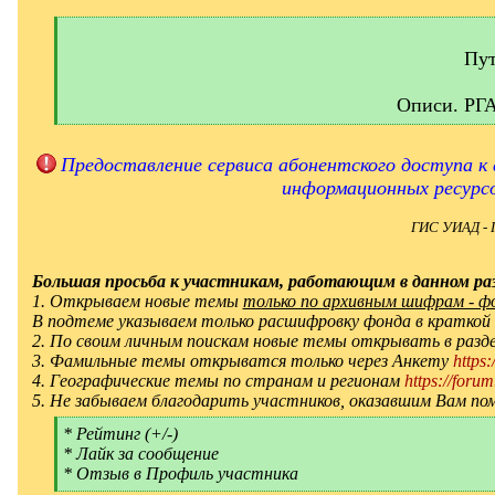
[
q
]
Пут
Описи. РГ
[
/
q
Предоставление сервиса абонентского доступа к 
]
информационных ресурс
ГИС УИАД - 
Большая просьба к участникам, работающим в данном раз
1. Открываем новые темы
только по архивным шифрам - фон
В подтеме указываем только расшифровку фонда в краткой
2. По своим личным поискам новые темы открывать в ра
3. Фамильные темы открыватся только через Анкету
https
4. Географические темы по странам и регионам
https://forum
5. Не забываем благодарить участников, оказавшим Вам по
[
* Рейтинг (+/-)
q
* Лайк за сообщение
]
* Отзыв в Профиль участника
[