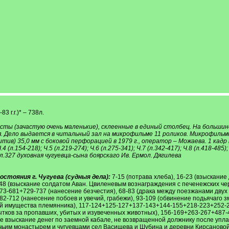
3 г.г.)* – 738л.
ты (зачастую очень маленькие), склеенные в единый столбец. На большинс
ия. Дело выдается в читальный зал на микрофильме 11 роликов. Микрофи
тив) 35,0 мм с боковой перфорацией в 1979 г., оператор – Можаева. 1 кадр
 Ч.4 (л.154-218); Ч.5 (л.219-274); Ч.6 (л.275-341); Ч.7 (л.342-417); Ч.8 (л.418-485)
 л.327 духовная чугуевца-сына боярскаго Ив. Ермол. Дягилева
стояния г. Чугуева (судныя дела):
7-15 (потрава хлеба), 16-23 (взыскание
42-48 (взыскание солдатом Аван. Цвиленевым вознаграждения с печенежских ч
-681+729-737 (нанесение безчестия), 68-83 (драка между поезжанами двух
712 (нанесение побоев и увечий, грабежи), 93-109 (обвинение подьячаго зм
дей имущества племянника), 117-124+125-127+137-143+144-155+218-223+252
ытков за пропавших, убитых и изувеченных животных), 156-169+263-267+487-
е взыскание денег по заемной кабале, не возвращенной должнику после уплаты
ьим монастырем и чугуевцами сел Васищева и Шубина и деревни Кирсановой)