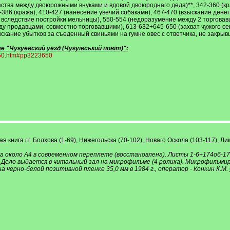
щества между двоюрожными внуками и вдовой двоюроднаго деда)**, 342-360 (к
1-386 (кража), 410-427 (нанесение увечий собаками), 467-470 (взыскание де
а вследствие постройки мельницы), 550-554 (недоразумение между 2 торгова
 продавцами, совместно торговавшими), 613-632+645-650 (захват чужого сена)
ыскание убытков за съеденный свиньями на гумне овес с ответчика, не закрыв
"Чугуевский уезд (Чугуївський повіт)":
3650.htm#pp3223650
ая книга г.г. Болхова (1-69), Нижегольска (70-102), Новаго Оскола (103-117), Ли
 около А4 в современном переплете (восстановлена). Листы 1-6+174об-17
. Дело выдается в читальный зал на микрофильме (4 ролика). Микрофиль
черно-белой позитивной пленке 35,0 мм в 1984 г., оператор - Конкин К.М.