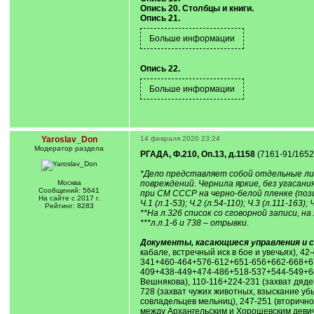
Опись 20. Столбцы и книги.
Опись 21.
Опись 22.
Yaroslav_Don
14 февраля 2020 23:24
Модератор раздела
РГАДА, Ф.210, Оп.13, д.1158
(7161-91/1652-8
*Дело представляет собой отдельные лис
Москва
повреждений. Чернила яркие, без угасан
Сообщений: 5641
при СМ СССР на черно-белой пленке (пози
На сайте с 2017 г.
Ч.1 (л.1-53); Ч.2 (л.54-110); Ч.3 (л.111-163);
Рейтинг: 8283
**На л.326 список со сговорной записи, на
***л.л.1-6 и 738 – отрывки.
Документы, касающиеся управления и со
кабале, встречный иск в бое и увечьях), 
341+460-464+576-612+651-656+662-668+673
409+438-449+474-486+518-537+544-549+682-
Вешнякова), 110-116+224-231 (захват дя
728 (захват чужих животных, взыскание уб
совладельцев мельниц), 247-251 (вторично
между Архангельским и Хорошевским девич