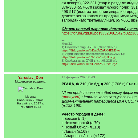
ея деверя), 322-331 (спор о разделе иму
376-380+557-570 (захват чужого поля), 38
498-517 (иск в затоплении двора и огород
дележе оставшагося от продажи меда между
запроданнаго третьему лицу), 657-661 (вз
Сделан полный алфавит фамилий в теме 
https://forum.vgd.ru/post/3528/81542/p322
---
Мои БД:
1) Служилые люди XVII в. (28.02.2025 г.):
https://disk.yandex.ru/d/DmUeZAUG4DM0yw
2) Украинское военное поселение (03.05.2026 г.):
https://disk.yandex.ru/i/9z17W1wPjdHwIg
3) Слобожанщина XVIII в. (14.06.2026 г.):
https://disk.yandex.ru/d/HZdXY7-S7WCfgA
Yaroslav_Don
17 февраля 2020 8:43
Модератор раздела
РГАДА, Ф.210, Оп.6д, д.200
(1706 г.) Сметн
*Дело представляет собой книгу формата
Москва
(пропуски)
. Чернила частично угасающие
Сообщений: 5641
Документальных материалов ЦГА СССР на 
На сайте с 2017 г.
(л.152-198).
Рейтинг: 8283
Реестр городов в деле:
г. Болхов (л.1)
г. Нежегольской (л.70)
г. Новый Оскол (л.113)
г. Лиман (л.168)
г. Андреевы Лозы (л.172)