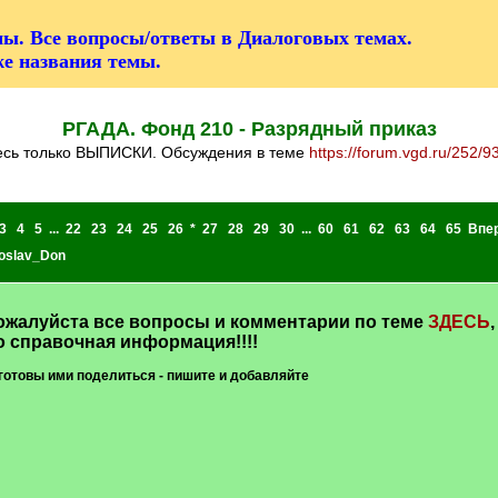
ы. Все вопросы/ответы в Диалоговых темах.
же названия темы.
РГАДА. Фонд 210 - Разрядный приказ
десь только ВЫПИСКИ. Обсуждения в теме
https://forum.vgd.ru/252/9
3
4
5
...
22
23
24
25
26
*
27
28
29
30
...
60
61
62
63
64
65
Впе
oslav_Don
алуйста все вопросы и комментарии по теме
ЗДЕСЬ
,
о справочная информация!!!!
готовы ими поделиться - пишите и добавляйте