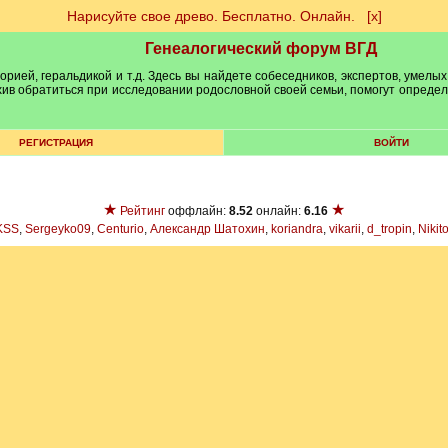
Нарисуйте свое древо. Бесплатно. Онлайн.
[х]
Генеалогический форум ВГД
рией, геральдикой и т.д. Здесь вы найдете собеседников, экспертов, умелых
рхив обратиться при исследовании родословной своей семьи, помогут опреде
РЕГИСТРАЦИЯ
ВОЙТИ
★
★
Рейтинг
оффлайн:
8.52
онлайн:
6.16
KSS
,
Sergeyko09
,
Centurio
,
Александр Шатохин
,
koriandra
,
vikarii
,
d_tropin
,
Nikit