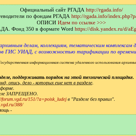
Официальный сайт РГАДА
http://rgada.info/
еводители по фондам РГАДА
http://rgada.info/index.php?
ОПИСИ
Идем по ссылке >>>
АДА. Фонд 350 в формате Word
https://disk.yandex.ru/d/
архивным делам, коллекциям, тематическим комплексам д
ов ГИС УИАД, с возможностью тарификации по времен
Государственная информационная система удаленного использования архивны
деле, поддерживать порядок на этой технической площадке.
д, опись, дело - которых еще нет в разделе
.
 форме.
зделе ЗАПРЕЩЕНО.
://forum.vgd.ru/151/?a=poisk_ludej
в "Разделе без правил".
.vgd.ru/388/
мощь -