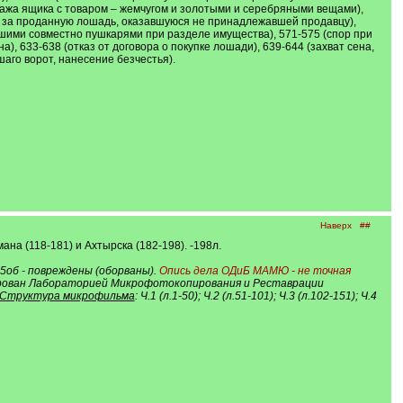
ража ящика с товаром – жемчугом и золотыми и серебряными вещами),
нег за проданную лошадь, оказавшуюся не принадлежавшей продавцу),
вшими совместно пушкарями при разделе имущества), 571-575 (спор при
, 633-638 (отказ от договора о покупке лошади), 639-644 (захват сена,
шаго ворот, нанесение безчестья).
Наверх
##
мана (118-181) и Ахтырска (182-198). -198л.
5об - повреждены (оборваны).
Опись дела ОДиБ МАМЮ - не точная
мирован Лабораторией Микрофотокопирования и Реставрации
Структура микрофильма
: Ч.1 (л.1-50); Ч.2 (л.51-101); Ч.3 (л.102-151); Ч.4