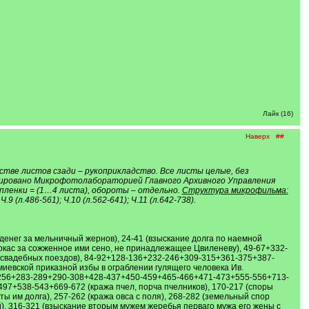
Лайк (16)
Наверх
##
тве листов сзади – рукоприкладство. Все листы целые, без
льмировано Микрофотолабораторией Главного Архивного Управления
 пленки = (1…4 листа), обороты – отдельно.
Структура микрофильма:
; Ч.9 (л.486-561); Ч.10 (л.562-641); Ч.11 (л.642-738).
 денег за мельничный жернов), 24-41 (взыскание долга по наемной
еркас за сожженное ими сено, не принадлежащее Цвиленеву), 49-67+332-
 свадебных поездов), 84-92+128-136+232-246+309-315+361-375+387-
иевской приказной избы в ограблении гулящего человека Ив.
-256+283-289+290-308+428-437+450-459+465-466+471-473+555-556+713-
497+538-543+669-672 (кража пчел, порча пчелников), 170-217 (споры
 им долга), 257-262 (кража овса с поля), 268-282 (земельный спор
, 316-321 (взыскание вторым мужем жеребья перваго мужа его жены с