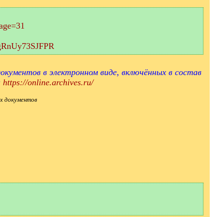
page=31
aEgRnUy73SJFPR
окументов в электронном виде, включённых в состав
и
https://online.archives.ru/
х документов