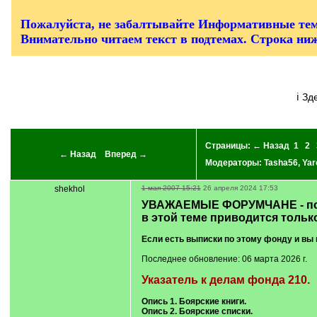
/
q
]
Пожалуйста, не забалтывайте Информативные тем
Внимательно читаем текст в подтемах. Строка ни
ℹ З
Страницы:
← Назад
1
2
← Назад
Вперед →
Модераторы:
Tasha56
,
Yar
shekhol
1 мая 2007 15:21
26 апреля 2024 17:53
УВАЖАЕМЫЕ ФОРУМЧАНЕ - пож
в этой теме приводится тольк
Если есть выписки по этому фонду и вы 
Последнее обновление: 06 марта 2026 г.
Указатель к делам фонда 210.
Опись 1. Боярские книги.
Опись 2. Боярские списки.