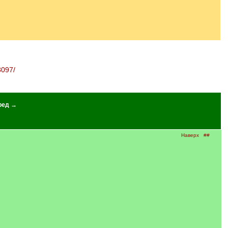
3097/
ред →
Наверх
##