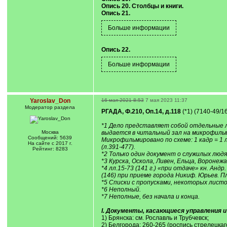
Опись 20. Столбцы и книги.
Опись 21.
Опись 22.
Yaroslav_Don
16 мая 2021 8:53
7 мая 2023 11:37
Модератор раздела
РГАДА, Ф.210, Оп.14, д.118
(*1) (7140-49/163
*1 Дело представляет собой отдельные ли
Москва
выдается в читальный зал на микрофильме
Сообщений: 5639
Микрофильмировано по схеме: 1 кадр = 1
На сайте с 2017 г.
(л.391-477).
Рейтинг: 8283
*2 Только один документ о служилых людях
*3 Курска, Оскола, Ливен, Ельца, Воронежа
*4 лл.15-73 (141 г.) «при отдаче» кн. Анд
(146) при приеме города Никиф. Юрьев. Пл
*5 Списки с пропусками, некоторых лист
*6 Неполный.
*7 Неполные, без начала и конца.
I. Документы, касающиеся управления и
1) Брянска: см. Рославль и Трубчевск;
2) Белгорода: 260-265 (роспись стрелецкаго