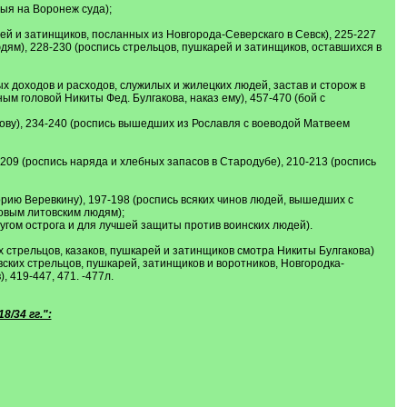
ыя на Воронеж суда);
ей и затинщиков, посланных из Новгорода-Северскаго в Севск), 225-227
м), 228-230 (роспись стрельцов, пушкарей и затинщиков, оставшихся в
ых доходов и расходов, служилых и жилецких людей, застав и сторож в
м головой Никиты Фед. Булгакова, наказ ему), 457-470 (бой с
кову), 234-240 (роспись вышедших из Рославля с воеводой Матвеем
-209 (роспись наряда и хлебных запасов в Стародубе), 210-213 (роспись
орию Веревкину), 197-198 (роспись всяких чинов людей, вышедших с
овым литовским людям);
ругом острога и для лучшей защиты против воинских людей).
х стрельцов, казаков, пушкарей и затинщиков смотра Никиты Булгакова)
евских стрельцов, пушкарей, затинщиков и воротников, Новгородка-
 419-447, 471. -477л.
/34 гг.":