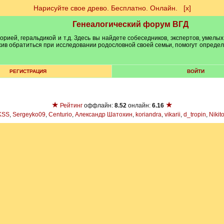
Нарисуйте свое древо. Бесплатно. Онлайн.
[х]
Генеалогический форум ВГД
рией, геральдикой и т.д. Здесь вы найдете собеседников, экспертов, умелых
рхив обратиться при исследовании родословной своей семьи, помогут опреде
РЕГИСТРАЦИЯ
ВОЙТИ
★
★
Рейтинг
оффлайн:
8.52
онлайн:
6.16
KSS
,
Sergeyko09
,
Centurio
,
Александр Шатохин
,
koriandra
,
vikarii
,
d_tropin
,
Nikit