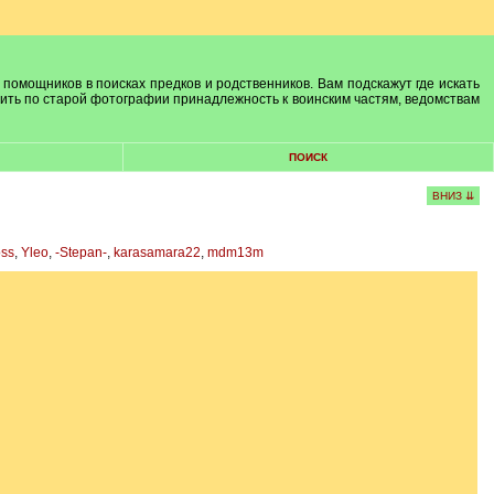
 помощников в поисках предков и родственников. Вам подскажут где искать
лить по старой фотографии принадлежность к воинским частям, ведомствам
ПОИСК
ВНИЗ ⇊
oss
,
Yleo
,
-Stepan-
,
karasamara22
,
mdm13m