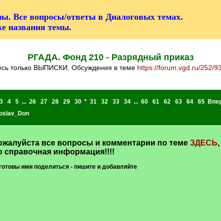
ы. Все вопросы/ответы в Диалоговых темах.
же названия темы.
РГАДА. Фонд 210 - Разрядный приказ
десь только ВЫПИСКИ. Обсуждения в теме
https://forum.vgd.ru/252/9
3
4
5
...
26
27
28
29
30
*
31
32
33
34
...
60
61
62
63
64
65
Впе
oslav_Don
алуйста все вопросы и комментарии по теме
ЗДЕСЬ
,
о справочная информация!!!!
готовы ими поделиться - пишите и добавляйте