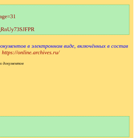
page=31
aEgRnUy73SJFPR
окументов в электронном виде, включённых в состав
и
https://online.archives.ru/
х документов