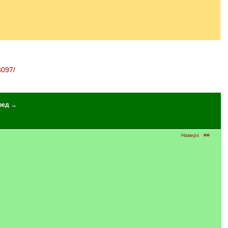
3097/
ред →
Наверх
##