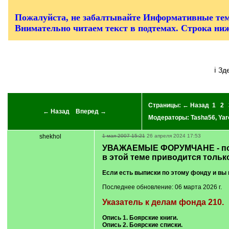
/
q
]
Пожалуйста, не забалтывайте Информативные тем
Внимательно читаем текст в подтемах. Строка ни
ℹ З
Страницы:
← Назад
1
2
← Назад
Вперед →
Модераторы:
Tasha56
,
Yar
shekhol
1 мая 2007 15:21
26 апреля 2024 17:53
УВАЖАЕМЫЕ ФОРУМЧАНЕ - пож
в этой теме приводится тольк
Если есть выписки по этому фонду и вы 
Последнее обновление: 06 марта 2026 г.
Указатель к делам фонда 210.
Опись 1. Боярские книги.
Опись 2. Боярские списки.