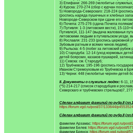
3) Епифани: 266-269 (челобитье служилых
4) Курска: 270-274 (сбор с курчан посопнаго
5) Новгорода-Северскаго: 218-224 (роспис
(роспись наряда пушечных и хлебных запа
Новгороде-Северском при сдаче его литов
6) Почепа: 275-276 (сдача Почепа полякам)
7) Путивля: 1-3 (литовския вести), 15-11
Путивле)4, 111-147 (выдача жалованья пут
литовскими людьми в путивльском уезде, 
8) Рославля: 231-233 (роспись церковной 
Зубовым ратным и всяких чинов людям);
9) Рыльска: 4-5 (побег за литовский рубе
10) Стародуба: 12-14 (уход кормовых детей
детей боярских, казаков пушкарей, затинщ
11) Севска: см. Стародуб;
12) Трубчевска: 195-196 (роспись государ
Иваном Стремоуховым из Трубчевска в Бря
13) Черни: 448 (челобитье чернян-детей б
II. Документы о служилых людях:
6-11, 1
(*5) 214-217 (список стародубцев и рослав
Северскаго и трубчевских стрельцов)7, 277
Сделан алфавит фамилий по рубр.II (лл.
https://forum.vgd.ru/post/37/133644/p45535
Сделан алфавит фамилий по рубр.II (лл.6-
фамилии Арзамас:
https://forum.vgd.ru/po
фамилии Белев:
https://forum.vgd.ru/post
фамилии Брянск:
https://forum.vgd.ru/pos