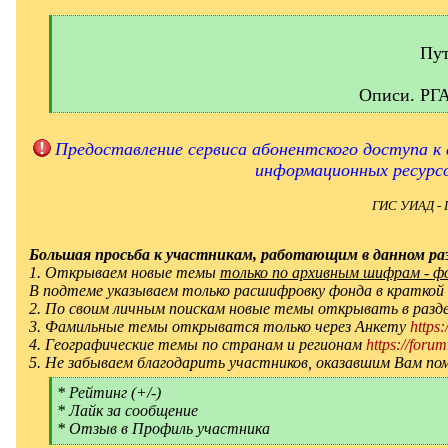
[
q
]
Пут
Описи. РГ
[
/
q
Предоставление сервиса абонентского доступа к 
]
информационных ресурс
ГИС УИАД - 
Большая просьба к участникам, работающим в данном раз
1. Открываем новые темы
только по архивным шифрам - фон
В подтеме указываем только расшифровку фонда в краткой
2. По своим личным поискам новые темы открывать в ра
3. Фамильные темы открыватся только через Анкету
https
4. Географические темы по странам и регионам
https://forum
5. Не забываем благодарить участников, оказавшим Вам по
[
* Рейтинг (+/-)
q
* Лайк за сообщение
]
* Отзыв в Профиль участника
[