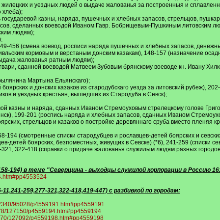
, жилецких и уездных людей о выдаче жалованья за построенныя и сплавленн
 хлеба);
ь государевой казны, наряда, пушечных и хлебных запасов, стрельцов, пушкар
сов, сделанных воеводой Иваном Гавр. Бобрищевым-Пушкиным литовским людя
ским людям);
;
0+449-456 (смена воевод, росписи наряда пушечных и хлебных запасов, денежн
ивльским кормовым и верстаным донским казакам), 148-157 (назначение осадны
выдача жалованья ратным людям);
утвари, сданной воеводой Матвеем Зубовым брянскому воеводе кн. Ивану Хил
ж рылянина Мартына Ельянскаго);
 боярских и донских казаков из стародубскаго уезда за литовский рубеж), 202
иков и уездных крестьян, вышедших из Стародуба в Севск);
евой казны и наряда, сданных Иваном Стремоуховым стрелецкому голове Григ
нск), 199-201 (роспись наряда и хлебных запасов, сданных Иваном Стремоух
оярских, стрельцов и казаков о постройке деревяннаго сруба вместо пленяя к
58-194 (смотренные списки стародубцев и рославцев-детей боярских и севски
цев-детей боярских, безпоместных, живущих в Севске) (*6), 241-259 (списки с
-321, 322-418 (справки о придаче жалованья служилым людям разных городов),
158-194) в теме "Северщина - выходцы служилой корпорации в Россию 1618
24.htm#pp4553524
11,241-259,277-321,322-418,419-447) с разбивкой по городам:
st/2340/95028/p4559191.htm#pp4559191
/5778/127150/p4559194.htm#pp4559194
t/5770/127092/p4559198.htm#pp4559198