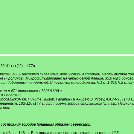
2-41 г.г.) (*2) – 477л.
сты, лишь частично склеенные между собой в столбец. Часть листов повре
 (7 роликов). Микрофильмировано на черно-белой пленке, 35,0 мм с боково
 лист (обороты – отдельно).
Структура микрофильма:
Ч.1 (л.1-61); Ч.2 (л.62
 на л.471 относится к 7206/1698 г.
 и Лебедяни.
р. Мосальским кн. Никите Никит. Гагарину и Андрею В. Усову, л.л.74-95 (143 г
ещеевым, 102-110 (147 г.) при приеме города стольником Гр. Гавр. Пушкины
ов нет
 состояния городов (главным образом северских):
 хлеба на 148 г. с Белгорода и других польско-украинных городов)(*3);