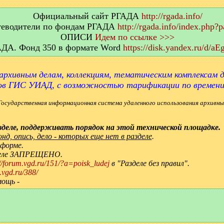
Официальный сайт РГАДА
http://rgada.info/
еводители по фондам РГАДА
http://rgada.info/index.php?
ОПИСИ
Идем по ссылке >>>
АДА. Фонд 350 в формате Word
https://disk.yandex.ru/d/
архивным делам, коллекциям, тематическим комплексам д
ов ГИС УИАД, с возможностью тарификации по времен
Государственная информационная система удаленного использования архивны
деле, поддерживать порядок на этой технической площадке.
д, опись, дело - которых еще нет в разделе
.
 форме.
зделе ЗАПРЕЩЕНО.
://forum.vgd.ru/151/?a=poisk_ludej
в "Разделе без правил".
.vgd.ru/388/
мощь -