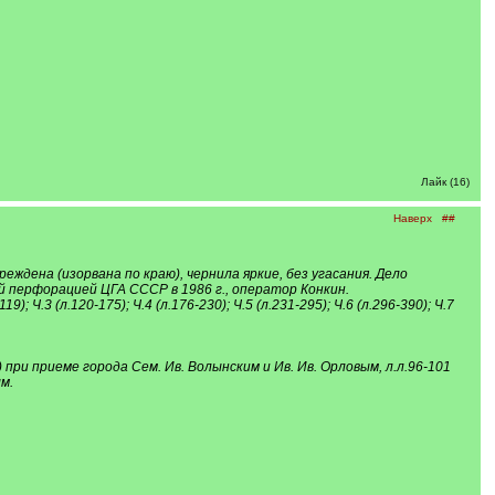
Лайк (16)
Наверх
##
ждена (изорвана по краю), чернила яркие, без угасания. Дело
й перфорацией ЦГА СССР в 1986 г., оператор Конкин.
-119); Ч.3 (л.120-175); Ч.4 (л.176-230); Ч.5 (л.231-295); Ч.6 (л.296-390); Ч.7
.) при приеме города Сем. Ив. Волынским и Ив. Ив. Орловым, л.л.96-101
м.