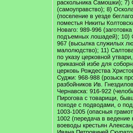
раскольника Самошки); 7) 
(самоуправство); 8) Оскол
(поселение в уезде беглаг
поместья Никиты Колтовска
Новаго: 989-996 (заготовк
подъемных лошадей); 10) 
967 (высылка служилых лю
малолюдство); 11) Салтова
по указу церковной утвари
приказной избе для соборн
церковь Рождества Христов
Суджи: 968-988 (розыск пр
разбойников Ив. Гнездилов
Чернавска: 916-922 (челоб
Пирогова с товарищи, быв
походе с подводами, о под
1003-1005 (опасныя грамоты
1002 (передача в ведение 
воеводы крестьян Александ
Ивана Петровичей Скурато