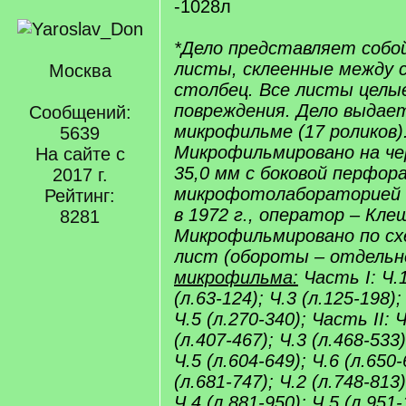
-1028л
*Дело представляет собо
листы, склеенные между с
Москва
столбец. Все листы целые
повреждения. Дело выдаетс
Сообщений:
микрофильме (17 роликов)
5639
Микрофильмировано на че
На сайте с
35,0 мм с боковой перфор
2017 г.
микрофотолабораторией 
Рейтинг:
в 1972 г., оператор – Кле
8281
Микрофильмировано по схе
лист (обороты – отдельн
микрофильма:
Часть I: Ч.1
(л.63-124); Ч.3 (л.125-198);
Ч.5 (л.270-340); Часть II: Ч
(л.407-467); Ч.3 (л.468-533)
Ч.5 (л.604-649); Ч.6 (л.650-
(л.681-747); Ч.2 (л.748-813)
Ч.4 (л.881-950); Ч.5 (л.951-