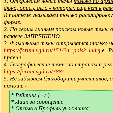
1. Открываем новые темы
только по арх
фонд, опись, дело - которых еще нет в раз
В подтеме указываем только расшифровку
форме.
2. По своим личным поискам новые темы 
разделе ЗАПРЕЩЕНО.
3. Фамильные темы открыватся только ч
https://forum.vgd.ru/151/?a=poisk_ludej
в "Р
правил".
4. Географические темы по странам и рег
https://forum.vgd.ru/388/
5. Не забываем благодарить участников, 
помощь -
[
* Рейтинг (+/-)
q
* Лайк за сообщение
]
* Отзыв в Профиль участника