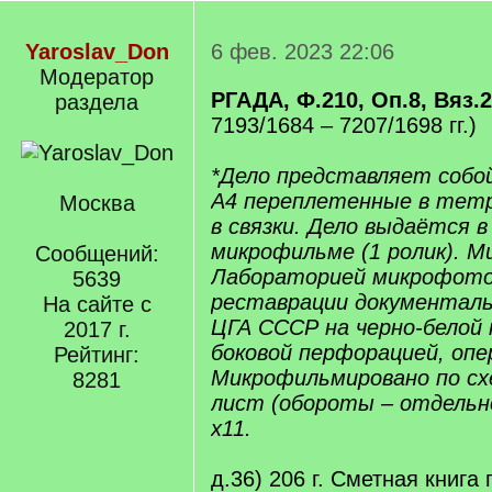
Yaroslav_Don
6 фев. 2023 22:06
Модератор
РГАДА, Ф.210, Оп.8, Вяз.
раздела
7193/1684 – 7207/1698 гг.)
*Дело представляет соб
А4 переплетенные в тетр
Москва
в связки. Дело выдаётся в 
микрофильме (1 ролик). 
Сообщений:
Лабораторией микрофото
5639
реставрации документал
На сайте с
ЦГА СССР на черно-белой 
2017 г.
боковой перфорацией, опе
Рейтинг:
Микрофильмировано по схе
8281
лист (обороты – отдельн
х11.
д.36) 206 г. Сметная книга 