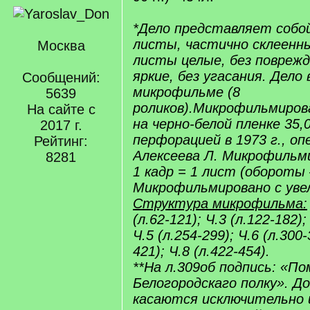
*Дело представляет собо
листы, частично склеенны
Москва
листы целые, без поврежд
яркие, без угасания. Дело 
Сообщений:
микрофильме (8
5639
роликов).Микрофильмиро
На сайте с
на черно-белой пленке 35,
2017 г.
перфорацией в 1973 г., о
Рейтинг:
Алексеева Л. Микрофильми
8281
1 кадр = 1 лист (обороты 
Микрофильмировано с уве
Структура микрофильма:
(л.62-121); Ч.3 (л.122-182);
Ч.5 (л.254-299); Ч.6 (л.300-
421); Ч.8 (л.422-454).
**На л.309об подпись: «По
Белогородскаго полку». 
касаются исключительно 