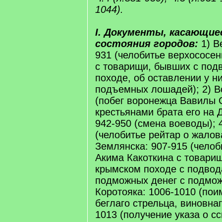
1044).
I. Документы, касающие
состояния городов:
1) В
931 (челобитье верхососе
с товарищи, бывших с под
походе, об оставлении у н
подъемных лошадей); 2) В
(побег воронежца Вавилы 
крестьянами брата его на Д
942-950 (смена воеводы); 
(челобитье рейтар о жалова
Землянска: 907-915 (чело
Акима Какоткина с товари
крымском походе с подвод
подможных денег с подмож
Коротояка: 1006-1010 (пои
беглаго стрельца, виновнаг
1013 (получение указа о с