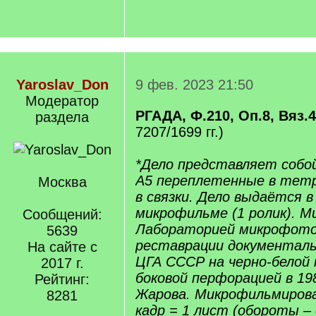
Yaroslav_Don
9 фев. 2023 21:50
Модератор
РГАДА, Ф.210, Оп.8, Вяз.4
раздела
7207/1699 гг.)
*Дело представляет соб
А5 переплетенные в тетр
Москва
в связки. Дело выдаётся в 
микрофильме (1 ролик). 
Сообщений:
Лабораторией микрофото
5639
реставрации документал
На сайте с
ЦГА СССР на черно-белой 
2017 г.
боковой перфорацией в 198
Рейтинг:
Жарова. Микрофильмирова
8281
кадр = 1 лист (обороты –