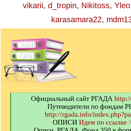
vikarii
,
d_tropin
,
Nikitoss
,
Yleo
karasamara22
,
mdm1
[
Официальный сайт РГАДА
http:/
q
Путеводители по фондам 
]
http://rgada.info/index.php?p
ОПИСИ
Идем по ссылке 
Описи. РГАДА. Фонд 350 в фор