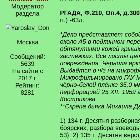
Модератор
РГАДА, Ф.210, Оп.4, д.300
раздела
гг.) -63л.
*Дело представляет собо
около А5 в подлинном пер
Москва
обтянутыми кожей крышк
застёжках. Все листы цел
Сообщений:
повреждения. Чернила ярки
5639
Выдаётся в ч/з на микрофи
На сайте с
Микрофильмировано ГАУ 
2017 г.
чёрно-белой плёнке 35,0 м
Рейтинг:
перфорацией 25.XII. 1959 
8281
Кострикова.
**Скрепа дьяка Михаила Д
1) 134 г. Десятня разборна
боярских, разбора воеводы
53). 2) 135 г. Десятня верс