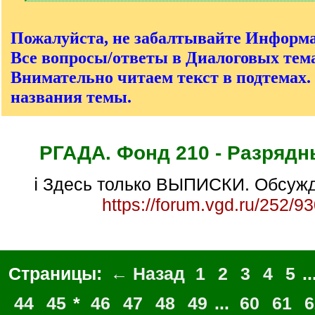
[
/
q
Пожалуйста, не забалтывайте Информ
]
Все вопросы/ответы в Диалоговых тема
Внимательно читаем текст в подтемах.
названия темы.
РГАДА. Фонд 210 - Разрядн
ℹ Здесь только ВЫПИСКИ. Обсужд
https://forum.vgd.ru/252/9
Страницы:
← Назад
1
2
3
4
5
..
44
45
*
46
47
48
49
...
60
61
6