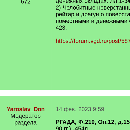
денежных окладах. Лл.1-34
672
2) Челобитные неверстанны
рейтар и драгун о поверст
поместными и денежными 
423.
https://forum.vgd.ru/post/
Yaroslav_Don
14 фев. 2023 9:59
Модератор
РГАДА, Ф.210, Оп.12, д.1
раздела
90 гг.) -454л.