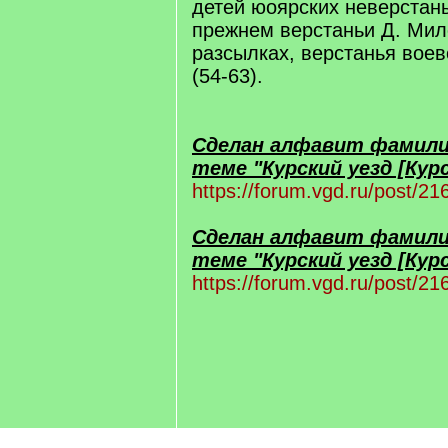
детей юоярских неверстан
прежнем верстаньи Д. Мил
разсылках, верстанья вое
(54-63).
Сделан алфавит фамилий
теме "Курский уезд [Курс
https://forum.vgd.ru/post/
Сделан алфавит фамилий
теме "Курский уезд [Курс
https://forum.vgd.ru/post/