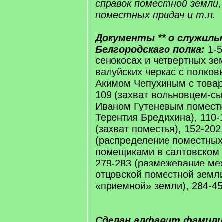
справок поместной земли,
поместных придач и т.п.
Документы ** о служилы
Белгородскаго полка:
1-5
сенокосах и четвертных з
валуйских черкас с полко
Акимом Чепухиным с товари
109 (захват вольновцем-с
Иваном Гутеневым помест
Терентия Бредихина), 110-
(захват поместья), 152-202
(распределение поместных
помещиками в салтовском у
279-283 (размежевание ме
отцовской поместной земли
«приемной» земли), 284-45
Сделан алфавит фамили