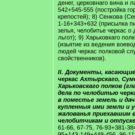
денег, церковнаго вина и л
542+545-555 (постройка го
крепостей); 8) Сенкова (С
1-16+343+632 (присылка п
зелья, челобитье черкас о 
льгот); 9) Харьковкаго пол
(изьятие из ведения воево
людей черкас полковой сл
свойственников).
II. Документы, касающи
черкас Ахтырскаго, Сум
Харьковскаго полков (г
дела по челобитью черк
в поместье земель и да
купленныя ими земли и у
жалованья приехавшим в
челобитчикам и отпуске
61-66, 67-75, 76-93+381-38
95+143-149+449-456, 96-1