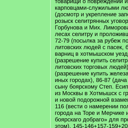
товарищи о повреждении и
карповцами-служилыми лю
(досмотр и укрепление за
розыск селитрянных угово
Горбунова и Мих. Лиморов
лесах селитру и проложивш
72-79 (посылка за рубеж п
литовских людей с пасек, 
варниц в хотмышском уезде
(разрешение купить селит
литовских торговых людей)
(разрешение купить железа
иных городах), 86-87 (дач
сыну боярскому Степ. Еси
из Москвы в Хотмышск с г
и новой подорожной взамен
116 (вести о намерении по
города на Торе и Мерчике 
боярскаго добраго» для п
этом), 145-146+157-159+20