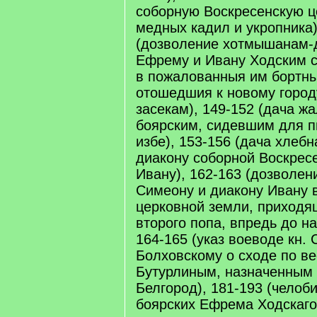
соборную Воскресенскую ц
медных кадил и укропника)
(дозволение хотмышанам-
Ефрему и Ивану Ходским с
в пожалованныя им бортны
отошедшия к новому город
засекам), 149-152 (дача ж
боярским, сидевшим для п
избе), 153-156 (дача хлеб
диакону соборной Воскрес
Ивану), 162-163 (дозволен
Симеону и диакону Ивану 
церковной земли, приход
второго попа, впредь до на
164-165 (указ воеводе кн. 
Болховскому о сходе по в
Бутурлиным, назначенным 
Белгород), 181-193 (челоб
боярских Ефрема Ходскаго