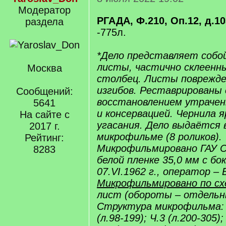
Модератор
РГАДА, Ф.210, Оп.12, д.1
раздела
-775л.
*Дело представляет собо
листы, частично склеенны
Москва
столбец. Листы поврежде
изгибов. Реставрированы 
Сообщений:
восстановлением утраче
5641
и консервацией. Чернила я
На сайте с
угасания. Дело выдаётся в
2017 г.
микрофильме (8 роликов).
Рейтинг:
Микрофильмировано ГАУ С
8283
белой пленке 35,0 мм с б
07.VI.1962 г., оператор – 
Микрофильмировано по сх
лист (обороты – отдельн
Структура микрофильма: Ч.
(л.98-199); Ч.3 (л.200-305);