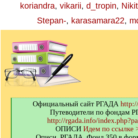
koriandra
,
vikarii
,
d_tropin
,
Niki
Stepan-
,
karasamara22
,
m
[
Официальный сайт РГАДА
http:/
q
Путеводители по фондам 
]
http://rgada.info/index.php?p
ОПИСИ
Идем по ссылке 
Описи. РГАДА. Фонд 350 в фор