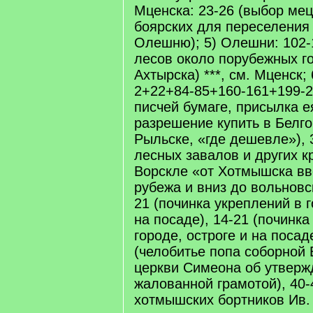
Мценска: 23-26 (выбор ме
боярских для переселения 
Олешню); 5) Олешни: 102-
лесов около порубежных 
Ахтырска) ***, см. Мценск;
2+22+84-85+160-161+199-2
писчей бумаге, присылка е
разрешение купить в Белго
Рыльске, «где дешевле»), 
лесных завалов и других к
Ворскле «от Хотмышска вв
рубежа и вниз до вольновс
21 (починка укреплений в г
на посаде), 14-21 (починка
городе, остроге и на посад
(челобитье попа соборной 
церкви Симеона об утверж
жалованной грамотой), 40-
хотмышских бортников Ив. 