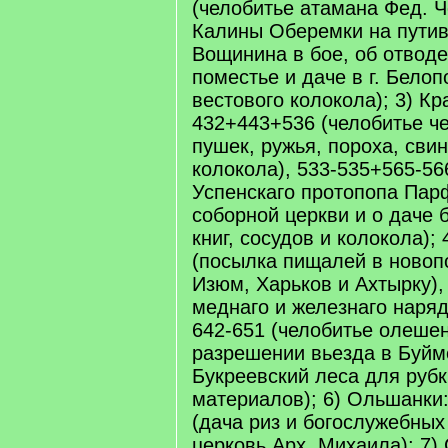
(челобитье атамана Фед. Ч
Калины Оберемки на путив
Вощинина в бое, об отводе
поместье и даче в г. Бело
вестового колокола); 3) Кр
432+443+536 (челобитье че
пушек, ружья, пороха, свин
колокола), 533-535+565-56
Успенскаго протопопа Пар
соборной церкви и о даче 
книг, сосудов и колокола); 
(посылка пищалей в новоп
Изюм, Харьков и Ахтырку),
меднаго и железнаго наряд
642-651 (челобитье олешен
разрешении вьезда в Буйм
Букреевский леса для рубк
материалов); 6) Ольшанки
(дача риз и богослужебных
церковь Арх. Михаила); 7) 