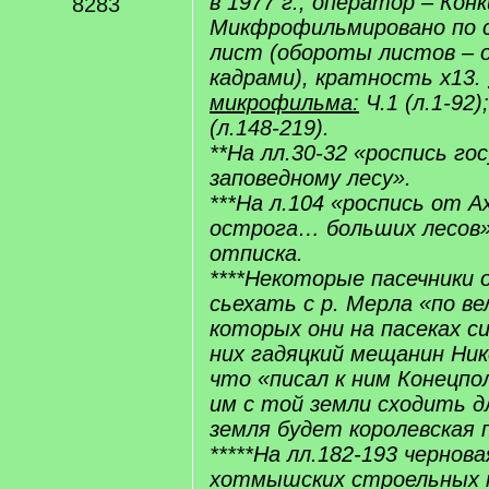
в 1977 г., оператор – Конк
8283
Микфрофильмировано по сх
лист (обороты листов –
кадрами), кратность х13.
микрофильма:
Ч.1 (л.1-92);
(л.148-219).
**На лл.30-32 «роспись го
заповедному лесу».
***На л.104 «роспись от 
острога… больших лесов».
отписка.
****Некоторые пасечники 
сьехать с р. Мерла «по в
которых они на пасеках си
них гадяцкий мещанин Ник
что «писал к ним Конецпол
им с той земли сходить д
земля будет королевская 
*****На лл.182-193 чернова
хотмышских строельных к