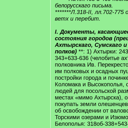
белорусскаго письма.
*******Л.318-II, лл.702-77
ветх и перебит.
I. Документы, касающие
состояния городов (пр
Ахтырскаго, Сумскаго и
полков)
**: 1) Ахтырки: 24
343+633-636 (челобитье ах
полковника Ив. Перекресто
им полковых и осадных пу
постройки города и починк
Коломака и Высокополья, 
людей для посольской раз
местах «мимо Ахтырска), 
покупать земли олешенцев
об освобождении от валов
Торскими озерами и Изюмом
Белополья: 318об-338+543