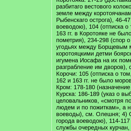
разбитаго вестового колоко
земле между коротоячанам
Рыбенскаго острога), 46-4
воеводою), 104 (отписка о 
163 гг. в Коротояке не был
пометрия), 234-298 (спор 
угодьях между Борщевым 
коротояцкими детми боярс
игумена Иосафа на их пом
разграбление им дворов), с
Корочи: 105 (отписка о том
162 и 163 гг. не было моро
Кром: 178-180 (назначение 
Курска: 186-189 (указ о вы
целовальников, «смотря по
людем и по пожиткам», а н
воеводы), см. Олешня; 4)
города воеводою), 114-117 
службы очередных курчан,