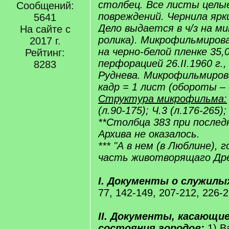
столбец. Все листы целые
Сообщений:
повреждений. Чернила ярки
5641
Дело выдается в ч/з на м
На сайте с
ролика). Микрофильмиров
2017 г.
на черно-белой пленке 35,
Рейтинг:
перфорацией 26.II.1960 г.
8283
Руднева. Микрофильмиров
кадр = 1 лист (обороты –
Структура микрофильма:
(л.90-175); Ч.3 (л.176-265);
**Столбца 383 при послед
Архива не оказалось.
*** "А в нем (в Люблине), 
часть животворящаго Дре
I. Документы о служилы
77, 142-149, 207-212, 226-2
II. Документы, касающие
состояния городов:
1) В