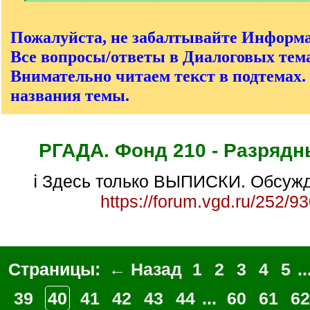
[
/
q
Пожалуйста, не забалтывайте Информ
]
Все вопросы/ответы в Диалоговых тема
Внимательно читаем текст в подтемах.
названия темы.
РГАДА. Фонд 210 - Разрядн
ℹ Здесь только ВЫПИСКИ. Обсужд
https://forum.vgd.ru/252/9
Страницы:
← Назад
1
2
3
4
5
..
39
40
41
42
43
44
...
60
61
62