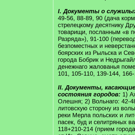
I. Документы о служилы
49-56, 88-89, 90 (дача кор
стрелецкому десятнику Др
товарищи, посланным «в п
Разряда»), 91-100 (перево
безпоместных и неверстан
боярских из Рыльска и Сев
города Бобрик и Недрыгай
денежнаго жалованья поме
101, 105-110, 139-144, 166-
II. Документы, касающие
состояния городов:
1) А
Олешня; 2) Вольнаго: 42-4
литовскую сторону из воль
реки Мерла польских и лит
пасек, буд и селитряных ва
118+210-214 (прием город