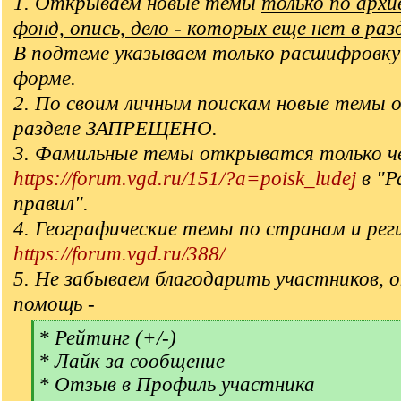
1. Открываем новые темы
только по арх
фонд, опись, дело - которых еще нет в раз
В подтеме указываем только расшифровку
форме.
2. По своим личным поискам новые темы 
разделе ЗАПРЕЩЕНО.
3. Фамильные темы открыватся только ч
https://forum.vgd.ru/151/?a=poisk_ludej
в "Р
правил".
4. Географические темы по странам и рег
https://forum.vgd.ru/388/
5. Не забываем благодарить участников, 
помощь -
[
* Рейтинг (+/-)
q
* Лайк за сообщение
]
* Отзыв в Профиль участника