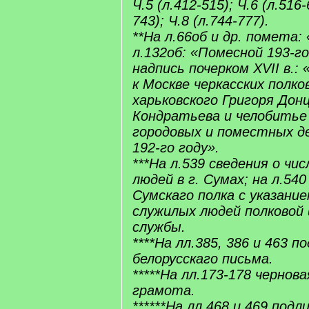
Ч.5 (л.412-515); Ч.6 (л.516-
743); Ч.8 (л.744-777).
**На л.66об и др. помета:
л.132об: «Помесной 193-го
надпись почерком XVII в.:
к Москве черкасских полко
харьковского Григоря Донц
Кондратьева и челобитье 
городовых и поместных д
192-го году».
***На л.539 сведения о чи
людей в г. Сумах; на л.54
Сумскаго полка с указани
служилых людей полковой 
службы.
****На лл.385, 386 и 463 п
белорусскаго письма.
*****На лл.173-178 чернов
грамота.
******На лл.468 и 469 подл