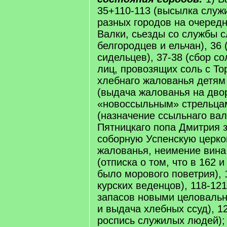
35+110-113 (высылка слу
разных городов на очеред
Валки, сьезды со службы 
белгородцев и ельчан), 36
сидельцев), 37-38 (сбор со
лиц, провозящих соль с То
хлебнаго жалованья детям 
(выдача жалованья на дво
«новоссыльным» стрельцам
(назначение ссыльнаго вал
Пятницкаго попа Дмитрия з
соборную Успенскую церко
жалованья, неимение вина 
(отписка о том, что в 162 и
было морового поветрия), 
курских веденцов), 118-12
запасов новыми целовальн
и выдача хлебных ссуд), 1
роспись служилых людей); 