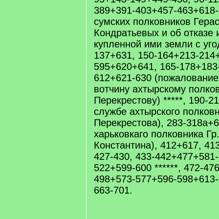
389+391-403+457-463+618-
сумских полковников Герас
Кондратьевых и об отказе 
купленной ими земли с угод
137+631, 150-164+213-214
595+620+641, 165-178+183
612+621-630 (пожалование
вотчину ахтырскому полков
Перекрестову) *****, 190-2
службе ахтырского полковн
Перекрестова), 283-318а+6
харьковкаго полковника Гр
Константина), 412+617, 41
427-430, 433-442+477+581-
522+599-600 ******, 472-47
498+573-577+596-598+613-
663-701.