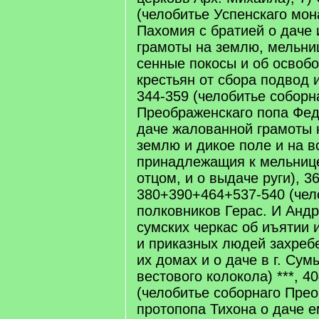
(челобитье Успенскаго мо
Пахомия с братией о даче
грамоты на землю, мельниц
сенные покосы и об освоб
крестьян от сбора подвод и
344-359 (челобитье соборн
Преображенскаго попа Фед
даче жалованной грамоты 
землю и дикое поле и на в
принадлежащия к мельнице
отцом, и о выдаче руги), 3
380+390+464+537-540 (чел
полковников Герас. И Андр
сумских черкас об иъятии 
и приказных людей захреб
их домах и о даче в г. Сум
вестового колокола) ***, 4
(челобитье соборнаго Пре
протопопа Тихона о даче е