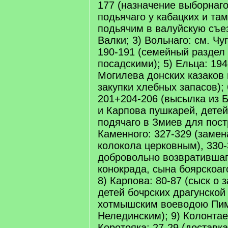
177 (назначение выборнаго
подьячаго у кабацких и та
подьячим в валуйскую съез
Валки; 3) Вольнаго: см. Чу
190-191 (семейный раздел
посадскими); 5) Ельца: 194
Могилева донских казаков
закупки хлебных запасов); 
201+204-206 (высылка из 
и Карпова пушкарей, детей
подячаго в Змиев для постр
Каменного: 327-329 (замен
колокола церковным), 330-
добровольно возвратившаг
конокрада, сына боярскоаг
8) Карпова: 80-87 (сыск о 
детей бочрских драгунско
хотмышским воеводою Пи
Нелединским); 9) Колонтаев
Коротояка: 27-29 (доставк