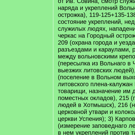
от Ив. Совина, смотр слу
наряда и укреплений Вольн
острожка), 119-125+135-13
состояние укреплений, нед
служилых людях, нападени
черкас на Городный острож
209 (охрана города и уезд
разъездами и караулами, 
между вольновскими крепо
(пересылка из Вольнаго в 
выезжих литовских людей)
(поселение в Вольном вых
литовского плена-калужан 
товарищи, назначение им 
поместных окладов), 215 
людей в Хотмышск), 216 (н
церковной утвари и колоко
церкви Успения); 3) Карпов
(измерение заповеднаго ле
в нем укреплений против та