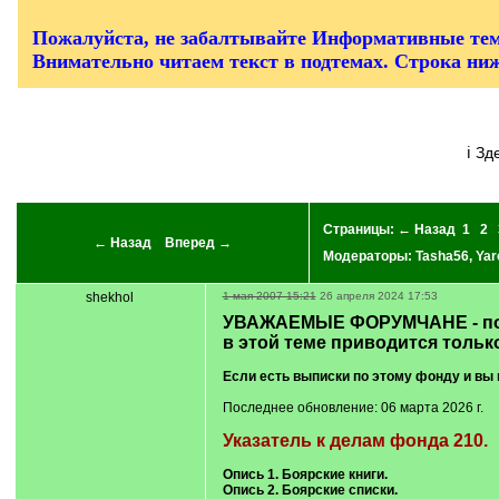
/
q
]
Пожалуйста, не забалтывайте Информативные тем
Внимательно читаем текст в подтемах. Строка ни
ℹ З
Страницы:
← Назад
1
2
← Назад
Вперед →
Модераторы:
Tasha56
,
Yar
shekhol
1 мая 2007 15:21
26 апреля 2024 17:53
УВАЖАЕМЫЕ ФОРУМЧАНЕ - пож
в этой теме приводится тольк
Если есть выписки по этому фонду и вы 
Последнее обновление: 06 марта 2026 г.
Указатель к делам фонда 210.
Опись 1. Боярские книги.
Опись 2. Боярские списки.