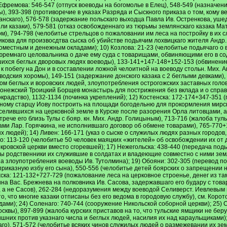
Ефремова: 546-547 (отпуск воеводы на богомолье в Елец), 548-549 (назначени
), 393-398 (противоречие в указах Разряда и Сыскного приказа о том, кому в
анскаго), 576-578 (задержание польскаго выходца Павла Ив. Остренкова, уше
 или казаки), 579-581 (отказ освобожденнаго из тюрьмы землянскаго казака 
), 794-798 (челобитье стрельцов о пожаловании им леса на постройку в их с
икова для произвосдтва сыска об убийстве подьячим лохвицкаго жителя Андр. 
местным и денежным окладами); 10) Козлова: 21-23 (челобитье подьячаго о в
юремнаго целовальника о даче ему суда с товарищами, обвиняющими его в со
увшихся беглых дворовых людях воеводы), 133-141+147-148+152-153 (обвинени
к побегу на Дон и в составлении ложной челоитной на воеводу стольн. Мих. А
водския хоромы), 149-151 (задержание донского казака с 2 беглыми девками
м беглых и воровских людей, злоупотребления острогожских заставных голов)
оронежский Троицкий Борщев монастырь для пострижения без вклада и о справк
нокрадство), 1132-1134 (починка укреплений); 12) Костенска: 172-174+347-351
ерному старцу Иову построить на площади богодельню для прокормления мирс
селившихся на церковной земле в Курске после разорения Орла литовцами, а 
стрече его близь Тулы с бояр. кн. Мих. Андр. Голицыным), 713-716 (жалоба ту
жами Лар. Горячкина, не исполнившаго договор об обмене товарами), 765-77
 людей); 14) Ливен: 166-171 (указ о сыске о служилых людях разных городо
го: 113-120 (челобитье 50 человек маяцких «жителей» об освобождении их от 
ровской церкви вместо сгоревшей); 17) Нежегольска: 438-440 (передача под
бы родственники их служившие в солдатах и владеющие совместно с ними земле
на злоупотребления воеводы Ив. Тутолмина); 19) Обояни: 302-305 (перевод п
приказную избу его сына), 550-556 (челобитье детей боярских о запрещении н
гожска: 121-132+727-729 (пожалование леса на церковное строенье, денег из
а Вас. Брежнева на полковника Ив. Сасова, задержавшаго его будару с товар
, а не Сасов), 262-284 (недоразумения между воеводой Селиверст. Иевлевым
о, что многие казаки отписаны без его ведома в городовую службу), см. Корот
ми); 24) Соленаго: 740-744 (сооружение Никольской соборной церкви); 25) С
квы), 897-899 (жалоба курских приставов на то, что тульские ямщики не беру
их против указнаго числа и беглых людей, насилия их над караульщиками); 
аго), 571-572 (челобитье всяких чинов служилых людей о размежевании их зем