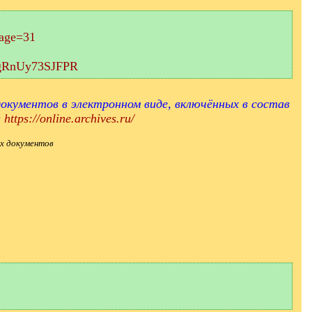
page=31
aEgRnUy73SJFPR
окументов в электронном виде, включённых в состав
и
https://online.archives.ru/
х документов