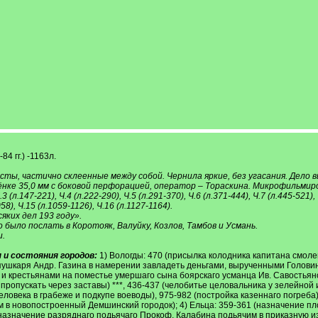
4 гг.) -1163л.
ы, частично склеенные между собой. Чернила яркие, без угасания. Дело в
ёнке 35,0 мм с боковой перфорацией, оператор – Тораскина. Микрофильмиро
Ч.3 (л.147-221), Ч.4 (л.222-290), Ч.5 (л.291-370), Ч.6 (л.371-444), Ч.7 (л.445-521),
58), Ч.15 (л.1059-1126), Ч.16 (л.1127-1164).
сяких дел 193 году».
 было послать в Коротояк, Валуйку, Козлов, Тамбов и Усмань.
и.
 и состояния городов:
1) Вологды: 470 (присылка колодника капитана смоле
ушкаря Андр. Газина в намерении завладеть деньгами, вырученными Головины
и крестьянами на поместье умершаго сына боярскаго усманца Ив. Савостьянов
ропускать через заставы) ***, 436-437 (челобитье целовальника у зелейной и
еловека в грабеже и подкупе воеводы), 975-982 (постройка казеннаго погреба)
м в новопостроенный Демшинский городок); 4) Ельца: 359-361 (назначение пл
азначение разряднаго подьячаго Прокоф. Калабина подьячим в приказную изб