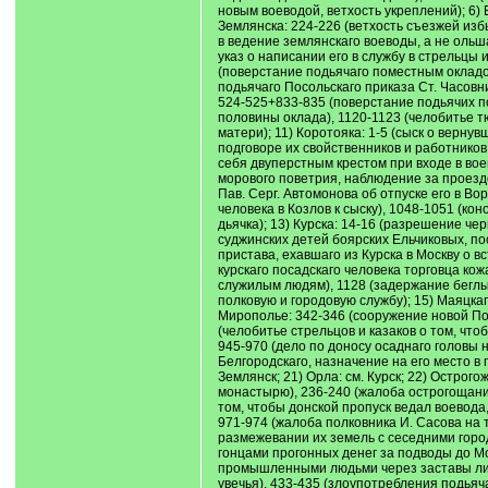
новым воеводой, ветхость укреплений); 6) 
Землянска: 224-226 (ветхость съезжей избы
в ведение землянскаго воеводы, а не ольш
указ о написании его в службу в стрельцы
(поверстание подьячаго поместным окладом
подьячаго Посольскаго приказа Ст. Часовн
524-525+833-835 (поверстание подьячих по
половины оклада), 1120-1123 (челобитье т
матери); 11) Коротояка: 1-5 (сыск о верн
подговоре их свойственников и работников 
себя двуперстным крестом при входе в вое
морового поветрия, наблюдение за проездо
Пав. Серг. Автомонова об отпуске его в В
человека в Козлов к сыску), 1048-1051 (ко
дьячка); 13) Курска: 14-16 (разрешение ч
суджинских детей боярских Ельчиковых, по
пристава, ехавшаго из Курска в Москву о в
курскаго посадскаго человека торговца ко
служилым людям), 1128 (задержание беглых
полковую и городовую службу); 15) Маяцка
Мирополье: 342-346 (сооружение новой Пок
(челобитье стрельцов и казаков о том, что
945-970 (дело по доносу осаднаго головы 
Белгородскаго, назначение на его место в 
Землянск; 21) Орла: см. Курск; 22) Остро
монастырю), 236-240 (жалоба острогощанин
том, чтобы донской пропуск ведал воевода
971-974 (жалоба полковника И. Сасова на т
размежевании их земель с сеседними города
гонцами прогонных денег за подводы до Мос
промышленными людьми через заставы лишн
увечья), 433-435 (злоупотребления подьяч