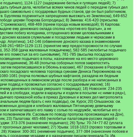
е подьячаго), 1124-1127 (задержание беглых и гулящих людей); 7)
едать губныя дела, челобитье всяких чинов людей о передаче губных дел
дшаго самовольно с государевых будных станов, где он был работником,
Матв. Бурляева подчиниться запрещению выезжать из Землянска), 649-652
лободе церкви Покрова Богородицы); 8) Змиева: 416-420 (присылка
Стрижевскаго), 468-469 (прием города новым воеводой); 9) Карпова:
ыдаче ему денежнаго оклада сполна «против его братьи», а не
дествии побегу колодника, отпущеннаго всеми целовальниками к
е донских казаков служилыми и посадскими людьми и черкасами в
ндр. Апухтина), 142-146 (обвинение донского казака в знаменовании
), 248-261+983+1129-1131 (принятие мер предосторожности по случаю
, 352-358 (дача жалованья пождьячему), 582-585 (челобитье подьячаго
е его поместья за его сыновьями), 781-785 (высылка посадскаго
 (посвящение подьячаго в попы, назначение на его место церковнаго
ким подаянием), 36-48 (попытка соборных попов закрепостить
затем переписавшихся в Обоянь в казаки), 467 (показание в Разряде
льскаго посадскаго человека торговца сукнами Дениса Пирожникова на
0+1080-1081 (порча полковых шубных кафтанов, разадача их бедным
в, испомещенных в ливенском уезде после разбора и не написанных в
дачи подвод и провожатых согласно с государевым указом); 16)
ьячему денежнаго оклада умершаго товарища); 18) Новосиля: 234-235
й и в слободах, ходили в караулы и ездили в посылки «с ними в ряд»),
одьячаго приказной избы в приказ Духовных и всяких дел митрополита
ачальным людям брать с них подводы), см. Курск; 20) Ольшанска: см.
 таможенных доходов и хлебнаго жалованья Пятницкому девичьему
ом и запечатавшаго его лавку с солью по недружбе, челобитье его о
 и полковником Ив. Сасовым по поводу пропуска проезжающих на Дон),
ояк; 23) Палатова: 465-466 (челобитье палатовцев-русских людей о
уджи: 373-376 (назначение подьячаго); 26) Тулы: 70-74+77-82 (уплата
т прогонных денег чехлами); 27) Урыва: 1018-1023 (провоз торговыми и
28) Усмани: 300-301 (неимение подьячих), 377-384 (нанесение побоев и
ель с соседними уездами и о назначении писцом генерала Гр. Ив.