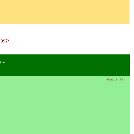
3097/
д →
Наверх
##