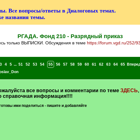
ы. Все вопросы/ответы в Диалоговых темах.
же названия темы.
РГАДА. Фонд 210 - Разрядный приказ
десь только ВЫПИСКИ. Обсуждения в теме
https://forum.vgd.ru/252/9
3
4
5
...
51
52
53
54
55
56
57
58
59
60
61
62
63
64
65
Впере
oslav_Don
алуйста все вопросы и комментарии по теме
ЗДЕСЬ
,
о справочная информация!!!!
готовы ими поделиться - пишите и добавляйте