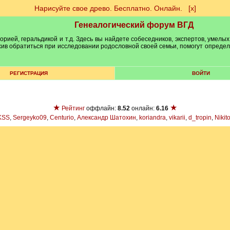
Нарисуйте свое древо. Бесплатно. Онлайн.
[х]
Генеалогический форум ВГД
рией, геральдикой и т.д. Здесь вы найдете собеседников, экспертов, умелых
рхив обратиться при исследовании родословной своей семьи, помогут опреде
РЕГИСТРАЦИЯ
ВОЙТИ
★
★
Рейтинг
оффлайн:
8.52
онлайн:
6.16
KSS
,
Sergeyko09
,
Centurio
,
Александр Шатохин
,
koriandra
,
vikarii
,
d_tropin
,
Nikit