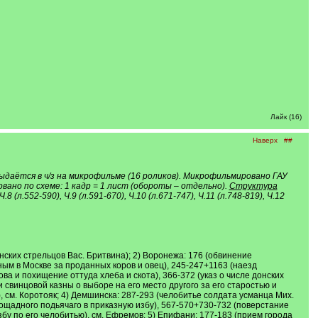
Лайк (16)
Наверх
##
ыдаётся в ч/з на микрофильме (16 роликов). Микрофильмировано ГАУ
вано по схеме: 1 кадр = 1 лист (обороты – отдельно).
Структура
 Ч.8 (л.552-590), Ч.9 (л.591-670), Ч.10 (л.671-747), Ч.11 (л.748-819), Ч.12
нских стрельцов Вас. Бритвина); 2) Воронежа: 176 (обвинение
м в Москве за проданных коров и овец), 245-247+1163 (наезд
а и похищение оттуда хлеба и скота), 366-372 (указ о числе донских
 свинцовой казны о выборе на его место другого за его старостью и
, см. Коротояк; 4) Демшинска: 287-293 (челобитье солдата усманца Мих.
ощадного подьячаго в приказную избу), 567-570+730-732 (поверстание
у по его челобитью), см. Ефремов; 5) Епифани: 177-183 (прием города