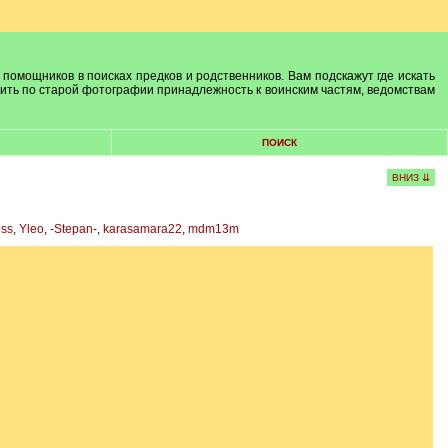
 помощников в поисках предков и родственников. Вам подскажут где искать
лить по старой фотографии принадлежность к воинским частям, ведомствам
ПОИСК
ВНИЗ ⇊
oss
,
Yleo
,
-Stepan-
,
karasamara22
,
mdm13m