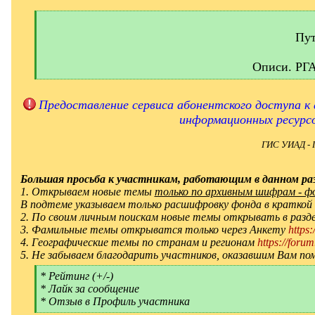
[
q
]
Пут
Описи. РГ
[
/
q
Предоставление сервиса абонентского доступа к 
]
информационных ресурс
ГИС УИАД - 
Большая просьба к участникам, работающим в данном раз
1. Открываем новые темы
только по архивным шифрам - фон
В подтеме указываем только расшифровку фонда в краткой
2. По своим личным поискам новые темы открывать в ра
3. Фамильные темы открыватся только через Анкету
https
4. Географические темы по странам и регионам
https://forum
5. Не забываем благодарить участников, оказавшим Вам по
[
* Рейтинг (+/-)
q
* Лайк за сообщение
]
* Отзыв в Профиль участника
[