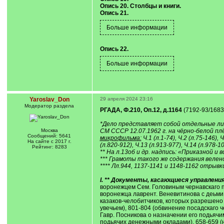
Опись 20. Столбцы и книги.
Опись 21.
Опись 22.
Yaroslav_Don
29 апреля 2024 23:16
Модератор раздела
РГАДА, Ф.210, Оп.12, д.1164
(7192-93/1683-8
*Дело представляет собой отдельные лист
Москва
СМ СССР 12.07.1962 г. на чёрно-белой пл
Сообщений: 5641
микрофильма:
Ч.1 (л.1-74), Ч.2 (л.75-146), 
На сайте с 2017 г.
(л.820-912), Ч.13 (л.913-977), Ч.14 (л.978-10
Рейтинг: 8283
** На л.13об и др. надпись: «Приказной и в
*** Грамоты такого же содержания велено
**** Лл.944, 1137-1141 и 1148-1162 отрывк
I. ** Документы, касающиеся управления
воронежцем Сем. Головиным чернавскаго п
воронежца лаврент. Веневитинова с деьми 
казаков-челобитчиков, которых разрешено п
увечьем), 801-804 (обвинение посадскаго ч
Гавр. Посникова о назначении его подьячи
подьячих денежными окладами), 658-659 (н