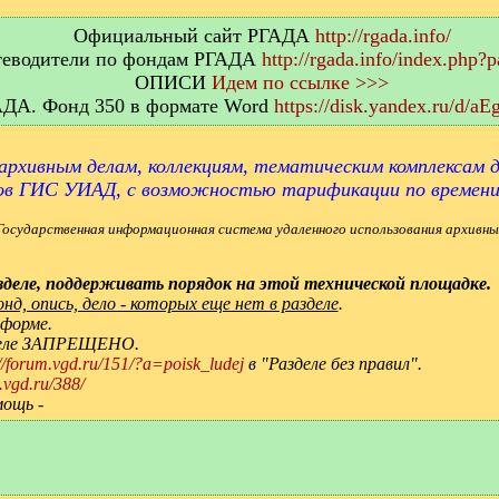
Официальный сайт РГАДА
http://rgada.info/
еводители по фондам РГАДА
http://rgada.info/index.php?
ОПИСИ
Идем по ссылке >>>
АДА. Фонд 350 в формате Word
https://disk.yandex.ru/d/
архивным делам, коллекциям, тематическим комплексам д
ов ГИС УИАД, с возможностью тарификации по времен
Государственная информационная система удаленного использования архивны
деле, поддерживать порядок на этой технической площадке.
д, опись, дело - которых еще нет в разделе
.
 форме.
зделе ЗАПРЕЩЕНО.
://forum.vgd.ru/151/?a=poisk_ludej
в "Разделе без правил".
.vgd.ru/388/
мощь -