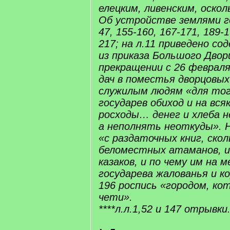
елецким, ливенским, оскол
Об устройстве землями го
47, 155-160, 167-171, 189-1
217; на л.11 приведено с
из приказа Большого Дворц
прекращении с 26 февраля
дач в поместья дворцовых
служилым людям «для тог
государев обиход и на вся
росходы… денег и хлеба 
а неполнять неоткуды». Н
«с раздаточных книг, скол
беломестных атаманов, и 
казаков, и по чему им на 
государева жалованья и ко
196 роспись «городом, кот
чети».
****л.л.1,52 и 147 отрывки