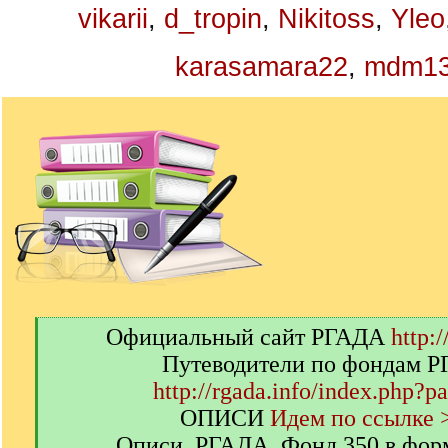
vikarii
,
d_tropin
,
Nikitoss
,
Yleo
karasamara22
,
mdm1
[
Официальный сайт РГАДА
http:/
q
Путеводители по фондам 
]
http://rgada.info/index.php?p
ОПИСИ
Идем по ссылке 
Описи. РГАДА. Фонд 350 в фор