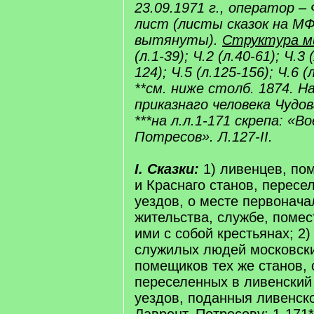
23.09.1971 г., оператор – 
лист (листы сказок на МФ
вытянуты).
Структура м
(л.1-39); Ч.2 (л.40-61); Ч.3 
124); Ч.5 (л.125-156); Ч.6 (
**см. ниже столб. 1874. На
приказнаго человека Чудо
***на л.л.1-171 скрепа: «
Потресов». Л.127-II.
I. Сказки:
1) ливенцев, по
и Краснаго станов, пересе
уездов, о месте первонача
жительства, службе, помес
ими с собой крестьянах; 2)
служилых людей московски
помещиков тех же станов, 
переселенных в ливенский 
уездов, поданныя ливенск