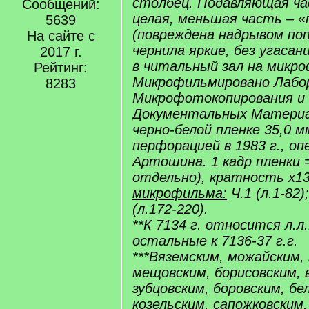
столбец. Подавляющая ч
Сообщений:
целая, меньшая часть – 
5639
(повреждена надрывом поп
На сайте с
чернила яркие, без угасан
2017 г.
в читальный зал на микро
Рейтинг:
Микрофильмировано Лабо
8283
Микрофотокопирования и
Документальных Материа
черно-белой пленке 35,0 м
перфорацией в 1983 г., о
Артошина. 1 кадр пленки 
отдельно), кратность х13
микрофильма:
Ч.1 (л.1-82);
(л.172-220).
**К 7134 г. относится л.л.
остальные к 7136-37 г.г.
***Вяземским, можайским,
мещовским, борисовским, 
зубцовским, боровским, бе
козельским, сапожковским,