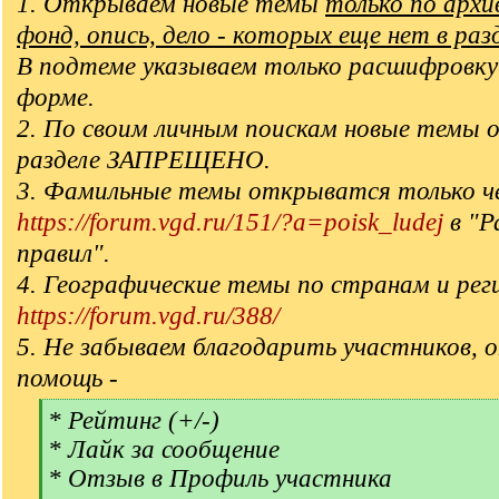
1. Открываем новые темы
только по арх
фонд, опись, дело - которых еще нет в раз
В подтеме указываем только расшифровку
форме.
2. По своим личным поискам новые темы 
разделе ЗАПРЕЩЕНО.
3. Фамильные темы открыватся только ч
https://forum.vgd.ru/151/?a=poisk_ludej
в "Р
правил".
4. Географические темы по странам и рег
https://forum.vgd.ru/388/
5. Не забываем благодарить участников, 
помощь -
[
* Рейтинг (+/-)
q
* Лайк за сообщение
]
* Отзыв в Профиль участника