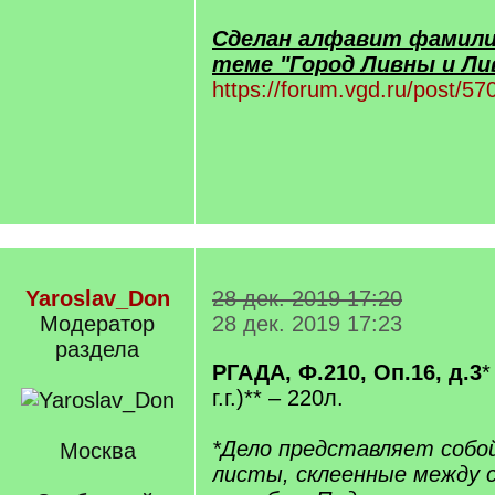
Сделан алфавит фамилий
теме "Город Ливны и Лив
https://forum.vgd.ru/post/
Yaroslav_Don
28 дек. 2019 17:20
Модератор
28 дек. 2019 17:23
раздела
РГАДА, Ф.210, Оп.16, д.3
*
г.г.)** – 220л.
*Дело представляет собо
Москва
листы, склеенные между с