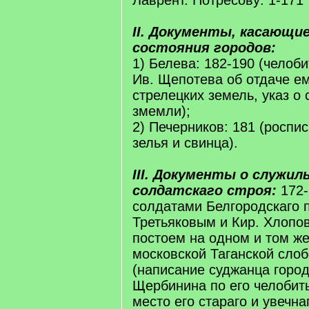
Лаврент. Потресову: 1-171*
II. Документы, касающие
состояния городов:
1) Белева: 182-190 (челоби
Ив. Щепотева об отдаче ем
стрелецких земель, указ о 
змемли);
2) Печерников: 181 (роспи
зелья и свинца).
III. Документы о служил
солдатскаго строя:
172-
солдатами Белгородскаго п
Третьяковым и Кир. Хлопо
постоем на одном и том же
московской Таганской слоб
(написание суджанца горо
Щербинина по его челобит
место его стараго и увечнаг