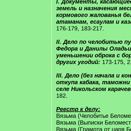
I. Документы, касающие
земель и назначения мес
кормового жалованья б
атаманам, есаулам и каз
176-179, 183-217.
II. Дело по челобитью 
Федора и Данилы Оладь
уменьшении оброка с бо
других угодий:
173-175, 2
III. Дело (без начала и ко
откупа кабака, таможни 
селе Никольском карачев
182.
Реестр к делу:
Вязьма (Челобитье Беломес
Вязьма (Выписки Беломестн
Вязьма (Грамота от царя 