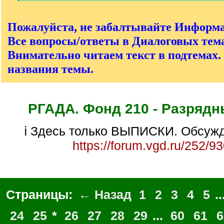
[
/
q
Пожалуйста, не забалтывайте Информ
]
Все вопросы/ответы в Диалоговых тема
Внимательно читаем текст в подтемах.
названия темы.
РГАДА. Фонд 210 - Разрядн
ℹ Здесь только ВЫПИСКИ. Обсужд
https://forum.vgd.ru/252/9
Страницы:
← Назад
1
2
3
4
5
..
24
25
*
26
27
28
29
...
60
61
6