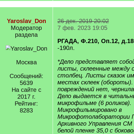
Yaroslav_Don
26 дек. 2019 20:02
Модератор
7 фев. 2023 19:05
раздела
РГАДА, Ф.210, Оп.12, д.1
-190л.
*Дело представляет собо
Москва
листы, склеенные между с
столбец. Листы сказок и
Сообщений:
местах склеек (обороты).
5639
повреждений нет, чернила
На сайте с
Дело выдается в читальн
2017 г.
микрофильме (6 роликов).
Рейтинг:
Микрофильмировано в
8283
Микрофотолаборатории Г
Архивного Управления СМ
белой пленке 35,0 с боков