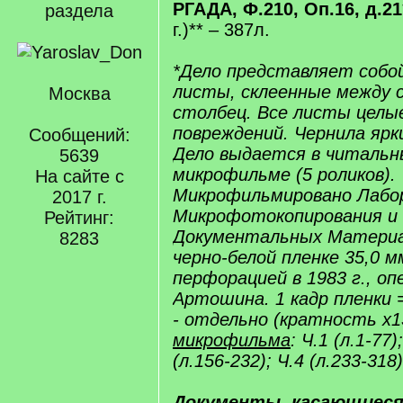
РГАДА, Ф.210, Оп.16, д.21
раздела
г.)** – 387л.
*Дело представляет собо
листы, склеенные между с
Москва
столбец. Все листы целые
повреждений. Чернила ярки
Сообщений:
Дело выдается в читальн
5639
микрофильме (5 роликов).
На сайте с
Микрофильмировано Лабо
2017 г.
Микрофотокопирования и
Рейтинг:
Документальных Материа
8283
черно-белой пленке 35,0 м
перфорацией в 1983 г., о
Артошина. 1 кадр пленки 
- отдельно (кратность х1
микрофильма
: Ч.1 (л.1-77)
(л.156-232); Ч.4 (л.233-318)
Документы, касающиеся