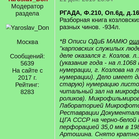
Модератор
РГАДА, Ф.210, Оп.6д, д.1
раздела
Разборная книга козловск
разных чинов. -934л.
*В Описи ОДиБ МАМЮ
ош
Москва
"карповских служилых люд
деле оказался г. Козлов. 
Сообщений:
(указание года - на л.1068
5639
нумерации, г. Козлова на 
На сайте с
нумерации). Дело имеет д
2017 г.
старую) нумерацию листо
Рейтинг:
читальный зал на микроф
8283
роликов). Микрофильмиро
Лабораторией Микрофото
Реставрации Документал
ЦГА СССР на черно-белой 
перфорацией 35,0 мм в 198
Артошина. Снято кратнос