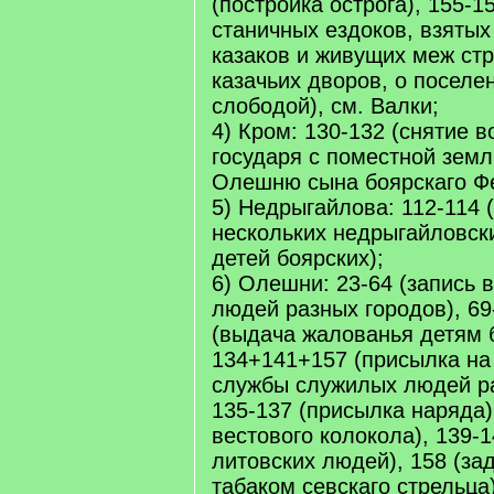
(постройка острога), 155-1
станичных ездоков, взятых
казаков и живущих меж стр
казачьих дворов, о поселе
слободой), см. Валки;
4) Кром: 130-132 (снятие 
государя с поместной зем
Олешню сына боярскаго Фе
5) Недрыгайлова: 112-114 
нескольких недрыгайловски
детей боярских);
6) Олешни: 23-64 (запись 
людей разных городов), 6
(выдача жалованья детям б
134+141+157 (присылка на
службы служилых людей ра
135-137 (присылка наряда)
вестового колокола), 139-
литовских людей), 158 (за
табаком севскаго стрельца)