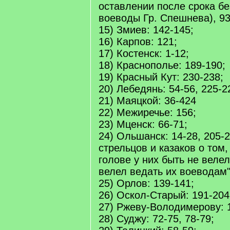
оставлении после срока б
воеводы Гр. Спешнева), 93
15) Змиев: 142-145;
16) Карпов: 121;
17) Костенск: 1-12;
18) Краснополье: 189-190;
19) Красный Кут: 230-238;
20) Лебедянь: 54-56, 225-2
21) Маяцкой: 36-424
22) Межиречье: 156;
23) Мценск: 66-71;
24) Ольшанск: 14-28, 205-
стрельцов и казаков о том, 
голове у них быть не веле
велел ведать их воеводам"
25) Орлов: 139-141;
26) Оскол-Старый: 191-204
27) Ржеву-Володимерову: 
28) Суджу: 72-75, 78-79;