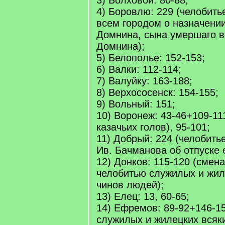
3) Болховой: 80-88;
4) Боровлю: 229 (челобить
всем городом о назначени
Домнина, сына умершаго 
Домнина);
5) Белополье: 152-153;
6) Валки: 112-114;
7) Валуйку: 163-188;
8) Верхососенск: 154-155;
9) Вольный: 151;
10) Воронеж: 43-46+109-11
казачьих голов), 95-101;
11) Добрый: 224 (челобит
Ив. Бачманова об отпуске е
12) Донков: 115-120 (смен
челобитью служилых и жил
чинов людей);
13) Елец: 13, 60-65;
14) Ефремов: 89-92+146-15
служилых и жилецких всяк