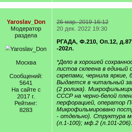
Yaroslav_Don
26 мар. 2019 16:12
Модератор
20 дек. 2022 19:30
раздела
РГАДА, Ф.210, Оп.12, д.877
-202л.
*Дело в хорошей сохранно
Москва
листов склеена в единый 
скрепами, чернила яркие, 
Сообщений:
Выдается в читальный за
5641
(2 ролика). Микрофильмир
На сайте с
СССР на черно-белой плен
2017 г.
перфорацией, оператор П
Рейтинг:
Микрофильмировано пост
8283
- отдельно). Структура 
(л.1-100); мф.2 (л.101-206)