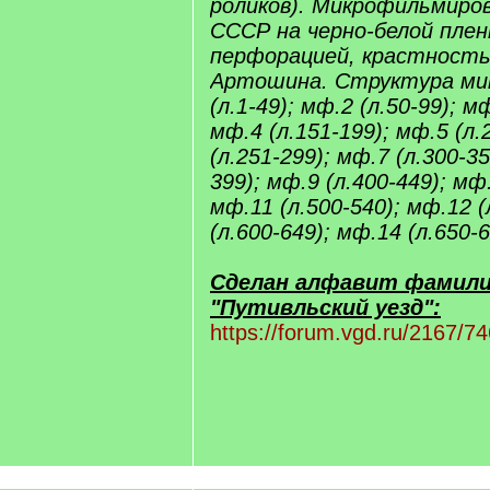
роликов). Микрофильмиров
СССР на черно-белой плен
перфорацией, крастность 
Артошина. Структура ми
(л.1-49); мф.2 (л.50-99); м
мф.4 (л.151-199); мф.5 (л.
(л.251-299); мф.7 (л.300-35
399); мф.9 (л.400-449); мф.
мф.11 (л.500-540); мф.12 (
(л.600-649); мф.14 (л.650-6
Сделан алфавит фамили
"Путивльский уезд":
https://forum.vgd.ru/2167/7