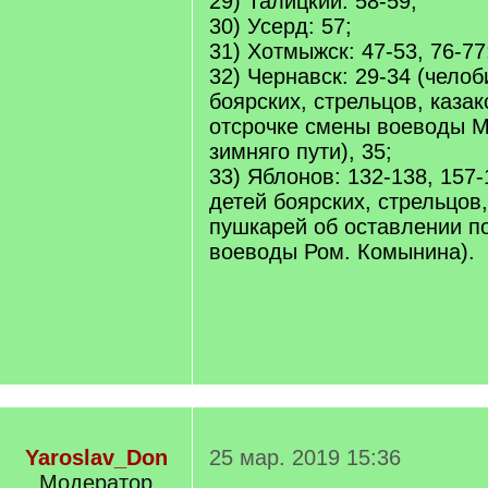
29) Талицкий: 58-59;
30) Усерд: 57;
31) Хотмыжск: 47-53, 76-77
32) Чернавск: 29-34 (челоб
боярских, стрельцов, каза
отсрочке смены воеводы М
зимняго пути), 35;
33) Яблонов: 132-138, 157-
детей боярских, стрельцов,
пушкарей об оставлении п
воеводы Ром. Комынина).
Yaroslav_Don
25 мар. 2019 15:36
Модератор