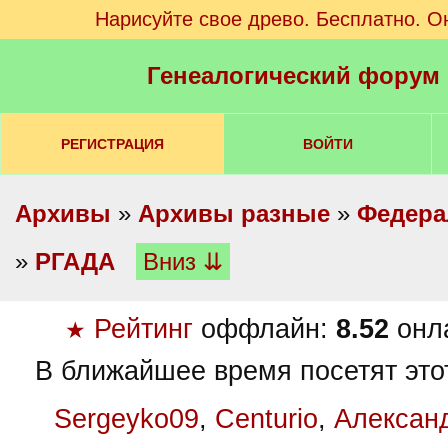
Нарисуйте свое древо. Бесплатно. О
Генеалогический форум
РЕГИСТРАЦИЯ
ВОЙТИ
Архивы
»
Архивы разные
»
Федера
»
РГАДА
Вниз ⇊
Рейтинг
оффлайн:
8.52
онл
★
В ближайшее время посетят это
Sergeyko09
,
Centurio
,
Алексан