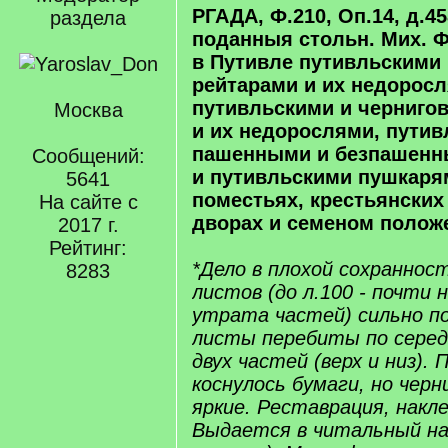
РГАДА, Ф.210, Оп.14, д.458
раздела
поданныя стольн. Мих. 
в Путивле путивльскими
рейтарами и их недоросл
путивльскими и черниго
Москва
и их недорослями, пути
пашенными и безпашенн
Сообщений:
и путивльскими пушкарям
5641
поместьях, крестьянских
На сайте с
дворах и семеном положе
2017 г.
Рейтинг:
*Дело в плохой сохраннос
8283
листов (до л.100 - почти н
утрата частей) сильно п
листы перебиты по серед
двух частей (верх и низ).
коснулось бумаги, но черн
яркие. Реставрация, накл
Выдается в читальный на