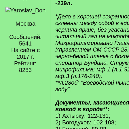
-239л.
*Дело в хорошей сохранно
склеены между собой в ед
Москва
чернила яркие, без угасан
читальный зал на микрофи
Сообщений:
Микрофильмировано Глав
5641
Управлением СМ СССР 28.0
На сайте с
черно-белой пленке с бок
2017 г.
оператор Бундина. Струк
Рейтинг:
микрофильма: мф.1 (л.1-92)
8283
мф.3 (л.176-240).
**л.28об: "Воеводской нын
году".
Документы, касающиеся
воевод в города**:
1) Ахтырку: 122-131;
2) Богодухов: 102-108;