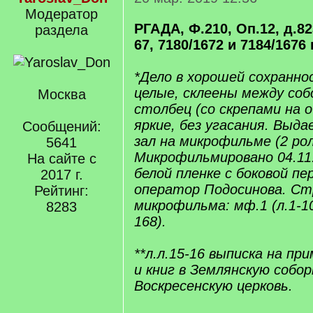
Модератор
РГАДА, Ф.210, Оп.12, д.82
раздела
67, 7180/1672 и 7184/1676 г
*Дело в хорошей сохранно
целые, склеены между соб
Москва
столбец (со скрепами на 
яркие, без угасания. Выд
Сообщений:
зал на микрофильме (2 рол
5641
Микрофильмировано 04.11.
На сайте с
белой пленке с боковой п
2017 г.
оператор Подосинова. Ст
Рейтинг:
микрофильма: мф.1 (л.1-10
8283
168).
**л.л.15-16 выписка на пр
и книг в Землянскую собо
Воскресенскую церковь.