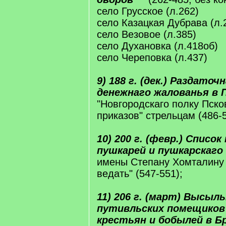
село Грусское (л.262)
село Казацкая Дубрава (л.
село Везовое (л.385)
село Духановка (л.418об)
село Череповка (л.437)
9) 188 г. (дек.) Раздаточ
денежнаго жалованья в 
"Новгородскаго полку Пско
приказов" стрельцам (486-5
10) 200 г. (февр.) Списо
пушкарей и пушкарскаго
имены Степану Хомталину 
ведать" (547-551);
11) 206 г. (март) Высыль
путивльских помещиков
крестьян и бобылей в Б