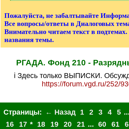
[
/
q
Пожалуйста, не забалтывайте Информ
]
Все вопросы/ответы в Диалоговых тема
Внимательно читаем текст в подтемах.
названия темы.
РГАДА. Фонд 210 - Разрядн
ℹ Здесь только ВЫПИСКИ. Обсужд
https://forum.vgd.ru/252/9
Страницы:
← Назад
1
2
3
4
5
..
16
17
*
18
19
20
21
...
60
61
6