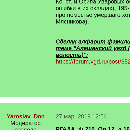
Конст. и Осипа Уваровых 
ошибки в их окладах), 195-
про поместье умершаго х
Мясникова).
Сделан алфавит фамилий 
теме "Алешанский уезд 
волость)":
https://forum.vgd.ru/post/
Yaroslav_Don
27 мар. 2019 12:54
Модератор
РГАДА, Ф.210, Оп.12, д.160
раздела