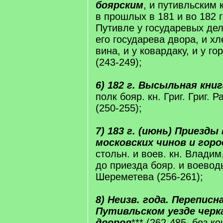
боярским
, и путивльским 
в прошлых в 181 и во 182 
Путивле у государевых дел
его государева двора, и хл
вина, и у ковардаку, и у го
(243-249);
6) 182 г. Высыльная кни
полк бояр. кн. Григ. Григ. 
(250-255);
7) 183 г. (июнь) Приезды
московских чинов и гор
стольн. и воев. кн. Владим
до приезда бояр. и воевод
Шереметева (256-261);
8) Неизв. года. Переписн
Путивльском уезде черк
дворов
*** (262-485, без ко