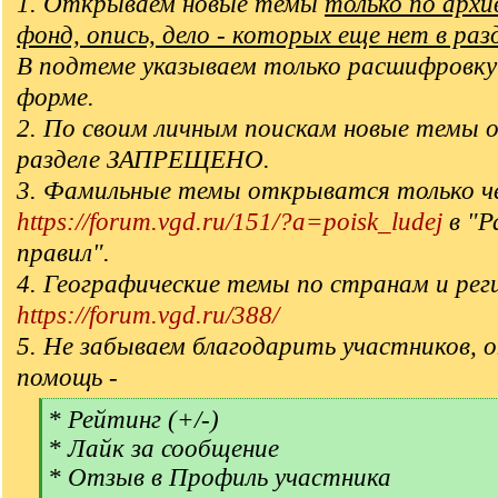
1. Открываем новые темы
только по арх
фонд, опись, дело - которых еще нет в раз
В подтеме указываем только расшифровку
форме.
2. По своим личным поискам новые темы 
разделе ЗАПРЕЩЕНО.
3. Фамильные темы открыватся только ч
https://forum.vgd.ru/151/?a=poisk_ludej
в "Р
правил".
4. Географические темы по странам и рег
https://forum.vgd.ru/388/
5. Не забываем благодарить участников, 
помощь -
[
* Рейтинг (+/-)
q
* Лайк за сообщение
]
* Отзыв в Профиль участника