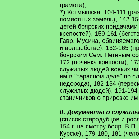
грамота);
7) Хотмышска: 104-111 (р
поместных земель), 142-1
детей боярских придачами 
крепостей), 159-161 (бегст
Гавр. Мусина, обвиняемаг
и волшебстве), 162-165 (п
боярским Сем. Петиным сол
172 (починка крепости), 17
служилых людей всяких чи
им в "тарасном деле" по с
недорода), 182-184 (перес
служилых дюдей), 191-194
станичников о прирезке им 
II. Документы о служил
(список стародубцов и рос
154 г. на смотру бояр. В.П
Курске), 179-180, 181 (че