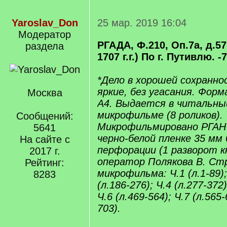
Yaroslav_Don
25 мар. 2019 16:04
Модератор
РГАДА, Ф.210, Оп.7а, д.57
раздела
1707 г.г.) По г. Путивлю. -
*Дело в хорошей сохранно
яркие, без угасания. Форм
Москва
А4. Выдается в читальный
микрофильме (8 роликов).
Сообщений:
Микрофильмировано РГАНТ
5641
черно-белой пленке 35 мм 
На сайте с
перфорации (1 разворот кн
2017 г.
оператор Полякова В. Ст
Рейтинг:
микрофильма: Ч.1 (л.1-89); 
8283
(л.186-276); Ч.4 (л.277-372)
Ч.6 (л.469-564); Ч.7 (л.565-
703).