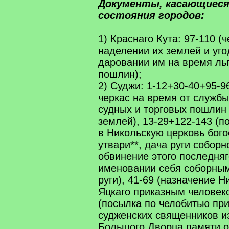
Документы, касающиеся
состояния городов:
1) Краснаго Кута: 97-110 (
наделении их землей и уго
даровании им на время ль
пошлин);
2) Суджи: 1-12+30-40+95-9
черкас на время от службы
судных и торговых пошлин
землей), 13-29+122-143 (п
в Никольскую церковь бого
утвари**, дача руги собор
обвинение этого последня
именовании себя соборным
руги), 41-69 (назначение 
Яцкаго приказным человеко
(посылка по челобитью пр
судженских священников и
Большого Дворца памяти 