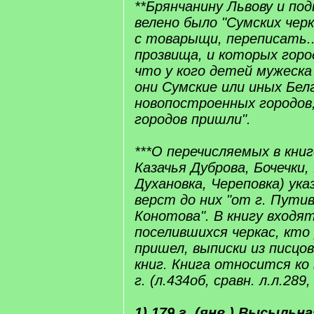
**Брянчанину Львову и по
велено было "Сумских чер
с товарыщи, переписать..
прозвища, и которых горо
что у кого детей мужеска п
они Сумские или иных Бел
новопостроенных городов,
городов пришли".
***О перечисляемых в книге
Казачья Дуброва, Бочечки,
Духановка, Череповка) ука
верст до них "от г. Пути
Конотова". В книгу входят
поселившихся черкас, кто
пришел, выписки из писцо
книг. Книга относится ко
г. (л.434об, сравн. л.л.289,
1) 179 г. (янв.) Высыльн