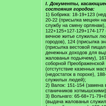
I. Документы, касающие
состояния городов:
1) Бобрика: 18-19+123 (нед
20-22 (присылка мецнян н
службу на смену орлянам),
122+125+127-129+174-177 
вечное житье служилых лю
городов), 124 (присылка зн
(присылка вестовой пищал
денежных доходов для выд
жалованья подьячему), 167
соборной Преображенской 
(отстутствие казенных мас
(недостаток в порохе), 188
служилых людей);
2) Валок: 151-154 (замена
станичников хотмышскими)
3) Вольнаго: 65-68+71-79+
(выдача жалованья служил