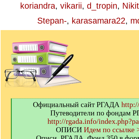
koriandra
,
vikarii
,
d_tropin
,
Niki
Stepan-
,
karasamara22
,
m
[
Официальный сайт РГАДА
http:/
q
Путеводители по фондам 
]
http://rgada.info/index.php?p
ОПИСИ
Идем по ссылке 
Описи. РГАДА. Фонд 350 в фор