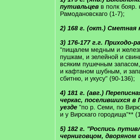
путивльцев
в полк бояр. к
Рамодановскаго (1-7);
2) 168 г. (окт.) Сметная к
3) 176-177 г.г. Приходо-
"пищалем медным и желез
пушкам, и зелейной и свин
всяким пушечным запасом,
и кафтаном шубным, и запа
сбитню, и укусу" (90-136);
4) 181 г. (авг.) Переписн
черкас, поселившихся в
уезде
"по р. Семи, по Вир
и у Вирскаго городища"** (
5) 182 г. "Роспись путив
черниговцом, дворяном 