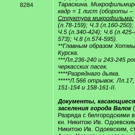
Тараскина. Микрофильмиро
8284
кадр = 1 лист (обороты –
Структура микрофильма:
(л.78-159); Ч.3 (л.160-250);
Ч.5 (л.340-424); Ч.6 (л.425-
573); Ч.8 (л.574-595).
**Главным образом Хотмы
Курска.
***Лл.236-240 и 243-245 р
черкасских пасек.
****Разряднаго дьяка.
*****Л.566 отрывок. Лл.17, 
151-154 и 158-161-II.
Документы, касающиеся
заселения города Валок
(
Разряда с белгородскими 
кн. Никитою Ив. Одоевским,
Никитою Ив. Одоевским, ст