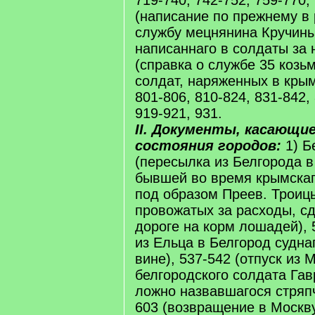
719-740, 742-752, 759-770,
(написание по прежнему в
службу мецнянина Кручин
написаннаго в солдаты за 
(справка о службе 35 козь
солдат, наряженных в крым
801-806, 810-824, 831-842,
919-921, 931.
II. Документы, касающие
состояния городов:
1) Б
(пересылка из Белгорода в
бывшей во время крымскаго
под образом Преев. Троиц
провожатых за расходы, с
дороге на корм лошадей), 
из Ельца в Белгород судна
вине), 537-542 (отпуск из 
белгородского солдата Гав
ложно назвавшагося стряп
603 (возвращение в Москв