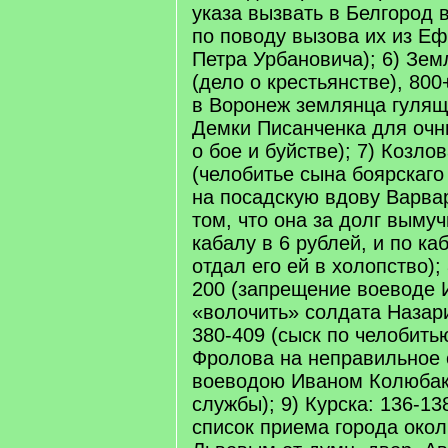
указа вызвать в Белгород 
по поводу вызова их из Е
Петра Урбановича); 6) Зем
(дело о крестьянстве), 80
в Воронеж землянца гулящ
Демки Писанченка для очн
о бое и буйстве); 7) Козло
(челобитье сына боярскаго
на посадскую вдову Варва
том, что она за долг выму
кабалу в 6 рублей, и по к
отдал его ей в холопство);
200 (запрещение воеводе 
«волочить» солдата Назар
380-409 (сыск по челобить
Фролова на неправильное 
воеводою Иваном Колюбак
службы); 9) Курска: 136-13
список приема города околь