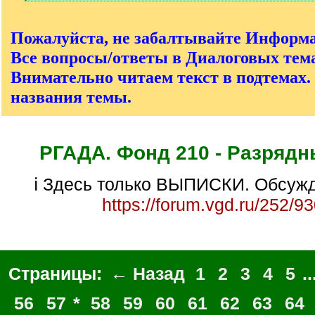
[
/
q
Пожалуйста, не забалтывайте Информ
]
Все вопросы/ответы в Диалоговых тема
Внимательно читаем текст в подтемах.
названия темы.
РГАДА. Фонд 210 - Разрядн
ℹ Здесь только ВЫПИСКИ. Обсужд
https://forum.vgd.ru/252/9
Страницы:
← Назад
1
2
3
4
5
..
56
57
*
58
59
60
61
62
63
64