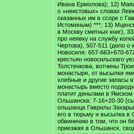
Ивана Ермолова); 12) Маяц
о «неистовых» словах Лев
сказанных им в ссоре с Га
Истоминым) ***; 13) Мценск
в Москву сметных книг), 3
про неявку на службу коп
Чертова), 507-511 (дело о 
Новосиля: 657-663+670-67
крестьян новосильскаго уе
Толстенкова, вотчины Трои
монастыря, от высылки ям
хлебные и другие запасы в 
монастырь вместо подводн
платит деньгами в Ямском 
Ольшанска: 7-16+20-30 (сы
ольшанца Гаврилы Захарье
его в тюрьму и высылка в
обвинению в том, что он б
приезжая в Ольшанск, сво