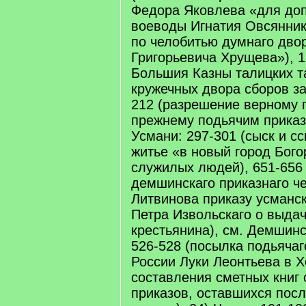
Федора Яковлева «для доп
воеводы Игнатия Овсянник
по челобитью думнаго дво
Григорьевича Хрущева»), 1
Большия Казны талицких 
кружечных двора сборов за 
212 (разрешение верному 
прежнему подьячим приказн
Усмани: 297-301 (сыск и с
житье «в новый город Бого
служилых людей), 651-656
демшинскаго приказнаго ч
Литвинова приказу усманс
Петра Извольскаго о выдач
крестьянина), см. Демшинс
526-528 (посылка подьячаг
России Луки Леонтьева в 
составления сметных книг
приказов, оставшихся пос