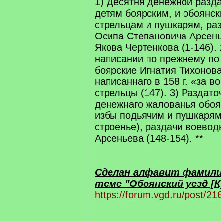
1) Десятня денежной разд
детям боярским, и обоянск
стрельцам и пушкарям, ра
Осипа Степановича Арсень
Якова Чертенкова (1-146). 
написании по прежнему по
боярские Игнатия Тихонов
написаннаго в 158 г. «за в
стрельцы (147). 3) Раздато
денежнаго жалованья обоя
избы подьячим и пушкарям
строенье), раздачи воевод
Арсеньева (148-154). **
Сделан алфавит фамилий
теме "Обоянский уезд [Ку
https://forum.vgd.ru/post/