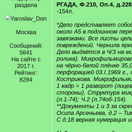
РГАДА, Ф.210, Оп.4, д.228
раздела
-154л.
*Дело представляет собо
около А5 в подлинном пер
Москва
завязками. Все листы цел
повреждений. Чернила ярки
Сообщений:
Дело выдаётся в Ч/З на м
5641
ролика). Микрофильмиров
На сайте с
на чёрно-белой плёнке 35,
2017 г.
перфорацией 03.I.1969 г.,
Рейтинг:
Кострикова. Микрофильми
8284
1 кадр = 1 разворот (лиц
стороны). Структура мик
(л.1-74); Ч.2 (л.74об-154).
**Документы 1 и 3 за скр
Осипа Арсеньева, д.2 – Т
С д.18 верная нумерация 