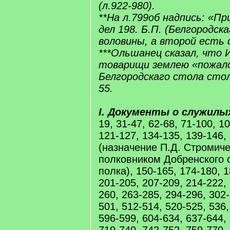
(л.922-980).
**На л.799об надпись: «Пр
дел 198. Б.П. (Белгородска
воловины, а второй есть 
***Ольшанец сказал, что 
товарищи землею «пожало
Белгородскаго стола стол
55.
I. Документы о служилы
19, 31-47, 62-68, 71-100, 1
121-127, 134-135, 139-146,
(назначение П.Д. Стромиче
полковником Добренского 
полка), 150-165, 174-180, 1
201-205, 207-209, 214-222,
260, 263-285, 294-296, 302-
501, 512-514, 520-525, 536,
596-599, 604-634, 637-644,