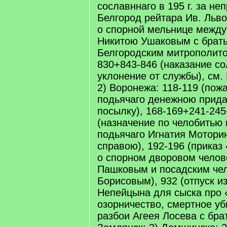
сославннаго в 195 г. за не
Белгород рейтара Ив. Льво
о спорной мельнице между
Никитою Ушаковым с брат
Белгородским митрополито
830+843-846 (наказание со
уклонение от службы), см.
2) Воронежа: 118-119 (пож
подьячаго денежною прид
посылку), 168-169+241-24
(назначение по челобитью 
подьячаго Игнатия Мотори
справою), 192-196 (приказ
о спорном дворовом чело
Пашковым и посадским че
Борисовым), 932 (отпуск и
Непейцына для сыска про 
озорничество, смертное уб
разбои Агеея Лосева с бра