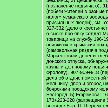
Землянск; 3) Демшинска: 
(назначение подьячаго), 9
(побеги жителей в разные г
налог» усманскаго воеводы
присыльных людей), см. Ус
327-332 (дело о крестьянст
о сыске про явку солдат М
товарищи на службу 196-19
неявки их в крымский поход
(самовольная раздача по
Марьенковым денег и хлеб
донского отпуска, обнаруж
казны и дел новому подья
Фролову), 907-909+918 (пе
дела об отдаче поместной
мельницу, двор и огород н
боярскими посадскому чело
Белгород; 5) Ефремова: 16
173+223-228 (запрещение 
воеводе Бор. П. Шеремете