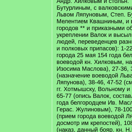
Андр. Хилковым и стольн.
Бутурлиным, с валковским
Львом Ляпуновым, Степ. Б
Мелентием Квашниным, и 
городов ** и приказными о
укреплении Валок и высыл
людей, переведенцев разн
и полковых припасов): 1-22
города 25 мая 154 года бе
воеводой кн. Хилковым, н
Изосима Маслова), 27-36, 
(назначение воеводой Льв
Ляпунова), 38-46, 47-52 (
гг. Хотмышску, Вольному и 
65-77 (опись Валок, соста
года белгородцем Ив. Мас
Герас. Жулиновым), 78-100
(прием города воеводой Л
досмотр им крепостей), 108
(наказ, данный бояр. кн. 