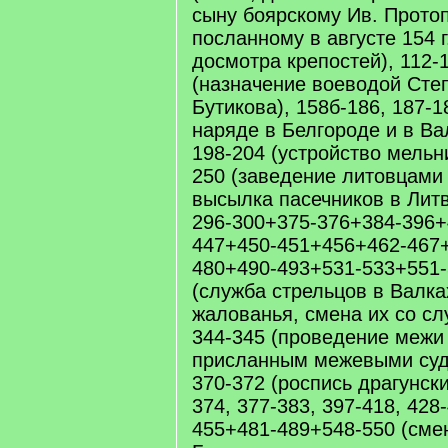
сыну боярскому Ив. Протоп
посланному в августе 154 г
досмотра крепостей), 112-1
(назначение воеводой Степ
Бутикова), 158б-186, 187-1
наряде в Белгороде и в Вал
198-204 (устройство мельни
250 (заведение литовцами 
высылка пасечников в Литву
296-300+375-376+384-396+
447+450-451+456+462-467
480+490-493+531-533+551-
(служба стрельцов в Валка
жалованья, смена их со сл
344-345 (проведение межи
присланным межевыми судь
370-372 (роспись драгунск
374, 377-383, 397-418, 428-
455+481-489+548-550 (сме