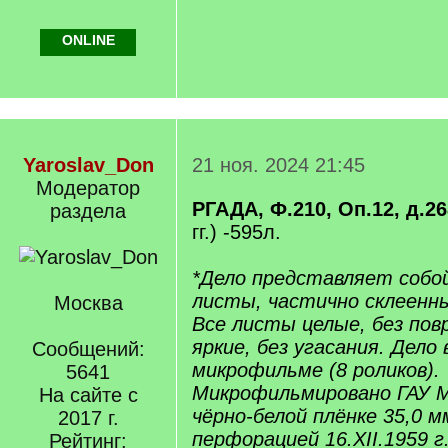
ONLINE
Yaroslav_Don
21 ноя. 2024 21:45
Модератор
РГАДА, Ф.210, Оп.12, д.26
раздела
гг.) -595л.
*Дело представляет собо
листы, частично склеенны
Москва
Все листы целые, без пов
яркие, без угасания. Дело 
Сообщений:
микрофильме (8 роликов).
5641
Микрофильмировано ГАУ 
На сайте с
чёрно-белой плёнке 35,0 м
2017 г.
перфорацией 16.XII.1959 г
Рейтинг: