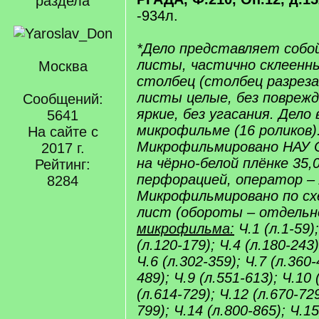
раздела
-934л.
*Дело представляет собо
листы, частично склеенны
Москва
столбец (столбец разреза
листы целые, без поврежд
Сообщений:
яркие, без угасания. Дело 
5641
микрофильме (16 роликов)
На сайте с
Микрофильмировано НАУ С
2017 г.
на чёрно-белой плёнке 35,
Рейтинг:
перфорацией, оператор – 
8284
Микрофильмировано по схе
лист (обороты – отдельн
микрофильма:
Ч.1 (л.1-59);
(л.120-179); Ч.4 (л.180-243)
Ч.6 (л.302-359); Ч.7 (л.360-
489); Ч.9 (л.551-613); Ч.10 
(л.614-729); Ч.12 (л.670-729
799); Ч.14 (л.800-865); Ч.15