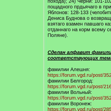
похода); 24) Черни: 101-10
пощадного прдьячаго в при
Яблонов: 128-133 (челобит
Дениса Буднова о возвращ
взятаго взамен павшаго ка
отданнаго на корм всему 
Поляне).
Сделан алфавит фамилий
соответствующих тем
фамилии Алешня:
https://forum.vgd.ru/post/
фамилии Белгород:
https://forum.vgd.ru/post/
фамилии Вольный:
https://forum.vgd.ru/post/
фамилии Воронеж:
https://forum.vgd.ru/post/