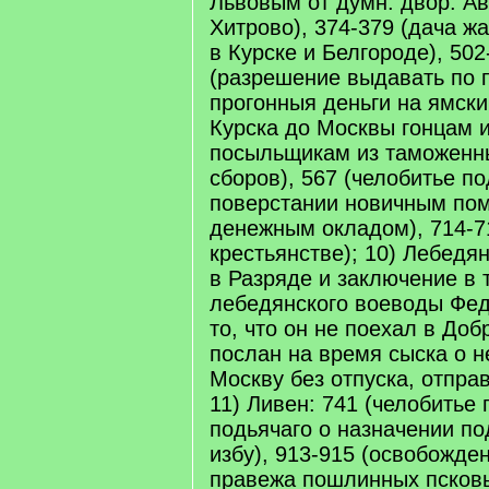
Львовым от думн. двор. А
Хитрово), 374-379 (дача ж
в Курске и Белгороде), 50
(разрешение выдавать по 
прогонныя деньги на ямск
Курска до Москвы гонцам 
посыльщикам из таможенны
сборов), 567 (челобитье по
поверстании новичным по
денежным окладом), 714-7
крестьянстве); 10) Лебедян
в Разряде и заключение в 
лебедянского воеводы Фед
то, что он не поехал в Доб
послан на время сыска о не
Москву без отпуска, отправ
11) Ливен: 741 (челобитье
подьячаго о назначении п
избу), 913-915 (освобожде
правежа пошлинных псковы