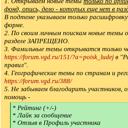
1. Открываем новые темы
только по арх
фонд, опись, дело - которых еще нет в раз
В подтеме указываем только расшифровку
форме.
2. По своим личным поискам новые темы 
разделе ЗАПРЕЩЕНО.
3. Фамильные темы открыватся только ч
https://forum.vgd.ru/151/?a=poisk_ludej
в "Р
правил".
4. Географические темы по странам и рег
https://forum.vgd.ru/388/
5. Не забываем благодарить участников, 
помощь -
[
* Рейтинг (+/-)
q
* Лайк за сообщение
]
* Отзыв в Профиль участника