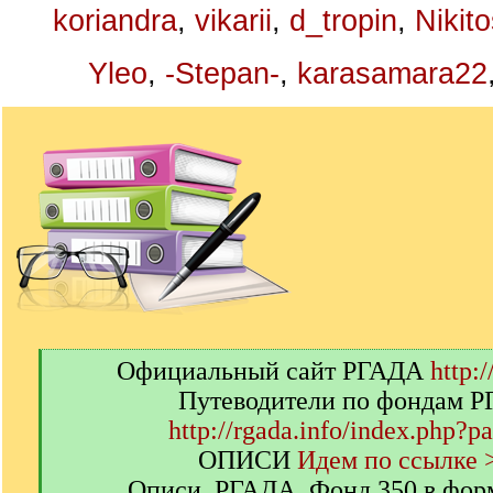
koriandra
,
vikarii
,
d_tropin
,
Nikit
Yleo
,
-Stepan-
,
karasamara22
[
Официальный сайт РГАДА
http:/
q
Путеводители по фондам 
]
http://rgada.info/index.php?p
ОПИСИ
Идем по ссылке 
Описи. РГАДА. Фонд 350 в фор