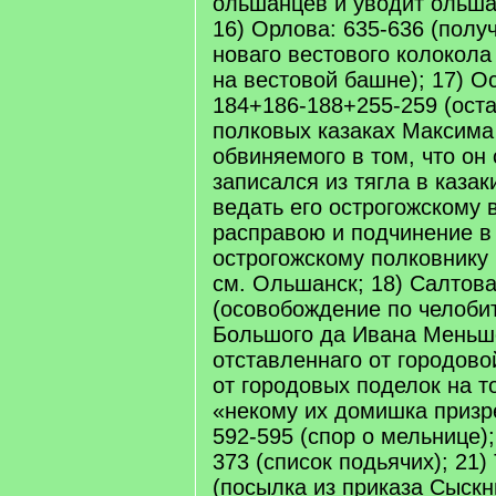
ольшанцев и уводит ольша
16) Орлова: 635-636 (полу
новаго вестового колокола 
на вестовой башне); 17) Ос
184+186-188+255-259 (ост
полковых казаках Максима
обвиняемого в том, что он
записался из тягла в каза
ведать его острогожскому 
расправою и подчинение в
острогожскому полковнику 
см. Ольшанск; 18) Салтова
(осовобождение по челоби
Большого да Ивана Меньш
отставленнаго от городово
от городовых поделок на т
«некому их домишка призре
592-595 (спор о мельнице);
373 (список подьячих); 21)
(посылка из приказа Сыскн