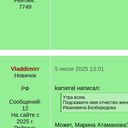
Рейтинг:
7749
Vladdimirr
5 июля 2025 13:01
Новичок
karseral написал:
РФ
[
Утра всем.
Сообщений:
q
Подскажите имя отчество же
]
12
Ивановича Безбородова
[
На сайте с
/
2025 г.
q
Может, Марина Атаманова