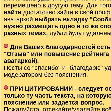
перемещено в другую тему. Для тог
найти
достаточно зайти в свой проф
аватаркой
выбрать вкладку "Сооб
нужно размещать одно и то же со
разных темах,
дубли будут удалены
Для Ваших благодарностей есть
"Отзыв" или повышение рейтинга 
аватаркой).
Посты со "спасибо" и "благодарю" у
модератором без пояснения.
ПРИ ЦИТИРОВАНИИ - следует о
только ту часть текста, на которую
пояснение или задается вопрос.
Пожалуйста, отсекайте/удаляйте вс