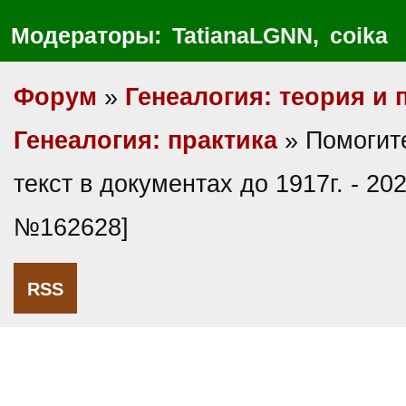
Модераторы:
TatianaLGNN
,
coika
Форум
»
Генеалогия: теория и 
Генеалогия: практика
» Помогите
текст в документах до 1917г. - 20
№162628]
RSS