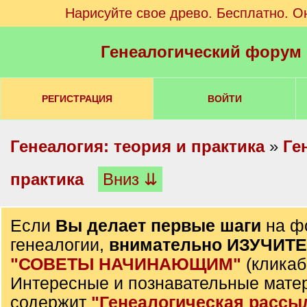
Нарисуйте свое древо. Бесплатно. О
Генеалогический форум
РЕГИСТРАЦИЯ
ВОЙТИ
Генеалогия: теория и практика
»
Ге
практика
Вниз ⇊
Если
Вы делает первые шаги
на ф
генеалогии,
внимательно ИЗУЧИТ
"СОВЕТЫ НАЧИНАЮЩИМ"
(кликаб
Интересные и познавательные мате
содержит
"Генеалогическая рассы