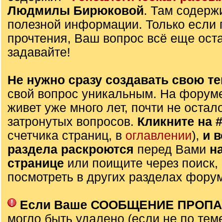
Людмилы Бирюковой
. Там содерж
полезной информации. Только если 
прочтения, Ваш вопрос всё еще оста
задавайте!
Не нужно сразу создавать свою те
свой вопрос уникальным. На форуме
живет уже много лет, почти не остал
затронутых вопросов.
Кликните на 
счетчика страниц, в
оглавлении
),
и 
раздела раскроются
перед Вами
н
странице
или поищите через поиск,
посмотреть в других разделах фору
Если Ваше СООБЩЕНИЕ ПРОП
могло быть удалено (если не по тем