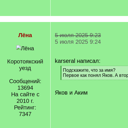
Лёна
5 июля 2025 9:23
5 июля 2025 9:24
karseral написал:
Коротоякский
уезд
[
Подскажите, что за имя?
q
Первое как понял Яков. А вто
]
Сообщений:
[
/
13694
q
Яков и Аким
На сайте с
]
2010 г.
Рейтинг:
7347