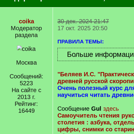
coika
30 дек. 2024 21:47
Модератор
17 окт. 2025 20:50
раздела
ПРАВИЛА ТЕМЫ:
Москва
"Беляев И.С. "Практичес
Сообщений:
древней русской скоропи
5223
Очень полезный курс д
На сайте с
научиться читать древни
2013 г.
Рейтинг:
Сообщение
Gul
здесь
16449
Самоучитель чтения руко
столетия : азбука, отдел
цифры, снимки со стари