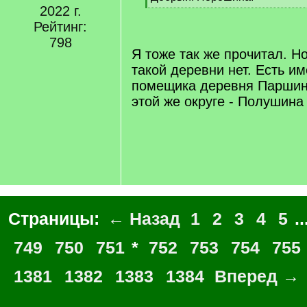
]
2022 г.
[
/
Рейтинг:
q
798
]
Я тоже так же прочитал. Н
такой деревни нет. Есть им
помещика деревня Паршина
этой же округе - Полушина
Страницы:
← Назад
1
2
3
4
5
..
749
750
751
*
752
753
754
755
1381
1382
1383
1384
Вперед →