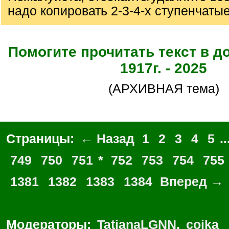
надо копировать 2-3-4-х ступенчаты
Помогите прочитать текст в д
1917г. - 2025
(АРХИВНАЯ тема)
Страницы:
← Назад
1
2
3
4
5
..
749
750
751
*
752
753
754
755
1381
1382
1383
1384
Вперед →
Модераторы:
TatianaLGNN
,
coika