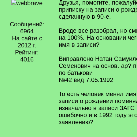
Друзья, помогите, пожалуй
приписку на записи о рожд
сделанную в 90-е.
Сообщений:
Вроде все разобрал, но с
6964
на 100%. На основании че
На сайте с
имя в записи?
2012 г.
Рейтинг:
Виправлено Натан Самуил
4016
Семенович на основ. ар? п
по батькови
№42 вид 7.05.1992
То есть человек менял имя 
записи о рождении поменя
изначально в записи ЗАГС
ошибочно и в 1992 году эт
заявлению?