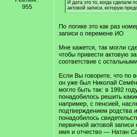
[
И дата это то, когда сделали п
955
q
актовой записи, которую пред
]
[
/
q
По логике это как раз номе
]
записи о перемене ИО
Мне кажется, так могли сде
чтобы привести актовую за
соответствие с остальным
Если Вы говорите, что по 
он уже был Николай Семён
могло быть так: в 1992 год
понадобилось решить каки
например, с пенсией, насл
подтверждением родства и 
понадобилось свидетельств
первичной актовой записи 
имя и отчество — Натан С