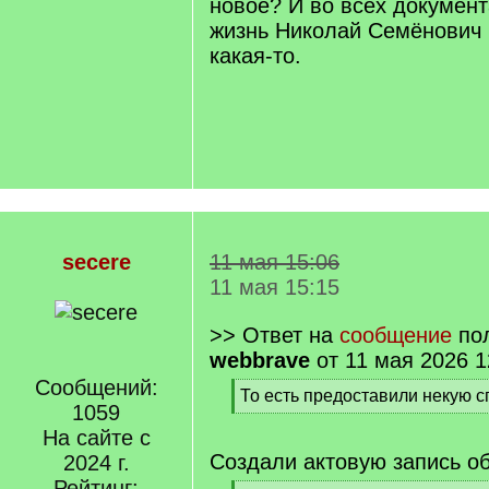
новое? И во всех документ
жизнь Николай Семёнович и
какая-то.
secere
11 мая 15:06
11 мая 15:15
>> Ответ на
сообщение
пол
webbrave
от 11 мая 2026 1
Сообщений:
[
То есть предоставили некую с
1059
q
[
]
На сайте с
/
q
Создали актовую запись о
2024 г.
]
Рейтинг: