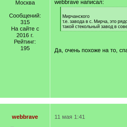
webbrave написал:
Москва
[
Сообщений:
q
Мирчанского
]
315
т.е. завода в с. Мирча, это р
такой стекольный завод в сов
На сайте с
[
2016 г.
/
Рейтинг:
q
]
195
Да, очень похоже на то, с
webbrave
11 мая 1:41