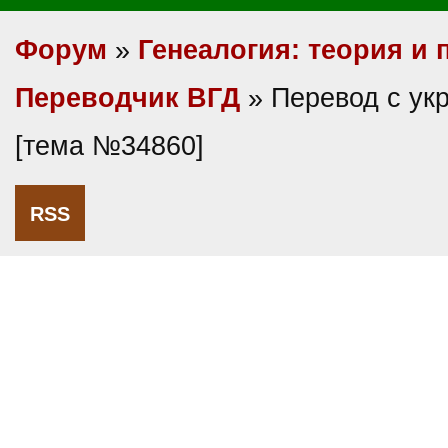
Форум
»
Генеалогия: теория и 
Переводчик ВГД
» Перевод с ук
[тема №34860]
RSS