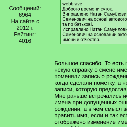
[
webbrave
Сообщений:
q
Доброго времени суток.
]
6964
Виправлено Натан Самуїлови
Семенович на основі актового 
На сайте с
та по батькові.
2012 г.
Исправлено Натан Самуилови
Рейтинг:
Семёнович на основании акто
имени и отчества.
4016
[
/
q
]
Большое спасибо. То есть
некую справку о смене име
поменяли запись о рождени
когда сделали пометку, а н
записи, которую предоста
Мне раньше встречались 
имена при допущенных оши
рождении, а в чем смысл 
править имя, если и так ест
отображено изменение име