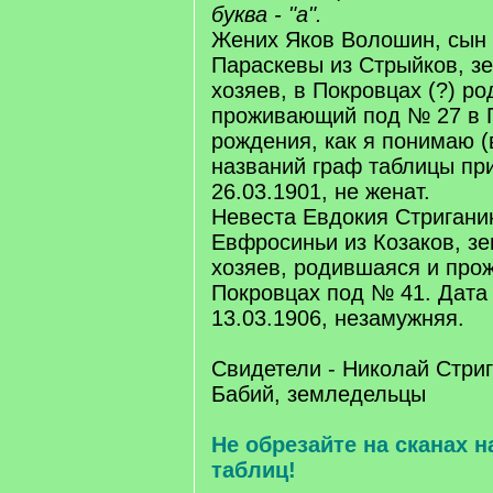
буква - "а".
Жених Яков Волошин, сын 
Параскевы из Стрыйков, з
хозяев, в Покровцах (?) р
проживающий под № 27 в 
рождения, как я понимаю (
названий граф таблицы при
26.03.1901, не женат.
Невеста Евдокия Стригани
Евфросиньи из Козаков, з
хозяев, родившаяся и про
Покровцах под № 41. Дата
13.03.1906, незамужняя.
Свидетели - Николай Стри
Бабий, земледельцы
Не обрезайте на сканах 
таблиц!