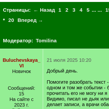
Страницы:
← Назад
1
2
3
4
5
... ...
1
*
20
Вперед →
Модератор:
Tomilina
Buluchevskaya_
21 июля 2025 10:20
VI
Добрый день.
Новичок
Помогите разобрать текст -
одном и том же событии - 
Сообщений:
прочитать его не могу ни я 
15
Видимо, писал не дьяк или
На сайте с
делает записи, а врачи оба 
2023 г.