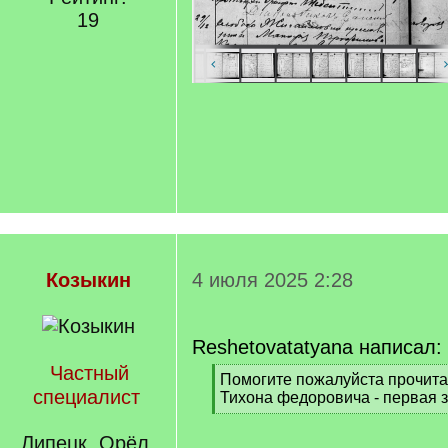
19
Козыкин
4 июля 2025 2:28
Reshetovatatyana написал:
Частный
[
Помогите пожалуйста прочита
специалист
q
Тихона федоровича - первая 
]
[
/
Липецк, Орёл,