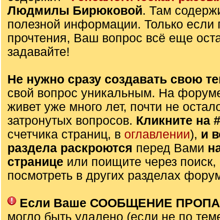
Людмилы Бирюковой
. Там содерж
полезной информации. Только если 
прочтения, Ваш вопрос всё еще оста
задавайте!
Не нужно сразу создавать свою те
свой вопрос уникальным. На форуме
живет уже много лет, почти не остал
затронутых вопросов.
Кликните на 
счетчика страниц, в
оглавлении
),
и 
раздела раскроются
перед Вами
н
странице
или поищите через поиск,
посмотреть в других разделах фору
Если Ваше СООБЩЕНИЕ ПРОП
могло быть удалено (если не по тем