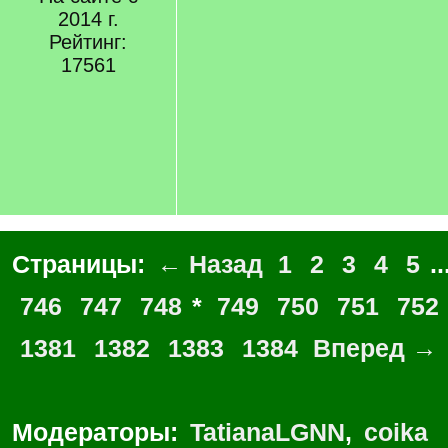
2014 г.
Рейтинг:
17561
Страницы:
← Назад
1
2
3
4
5
..
746
747
748
*
749
750
751
752
1381
1382
1383
1384
Вперед →
Модераторы:
TatianaLGNN
,
coika