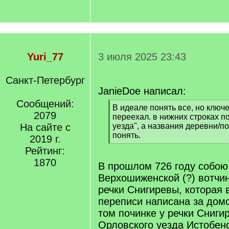
Yuri_77
3 июля 2025 23:43
Санкт-Петербург
JanieDoe написал:
Сообщений:
[
В идеале понять все, но ключе
2079
q
переехал. в нижних строках 
]
На сайте с
уезда", а названия деревни/п
понять.
2019 г.
[
Рейтинг:
/
1870
q
В прошлом 726 году собою
]
Верхошиженской (?) вотчин
речки Снигиревы, которая 
переписи написана за дом
том починке у речки Сниги
Орловского уезда Истобенс