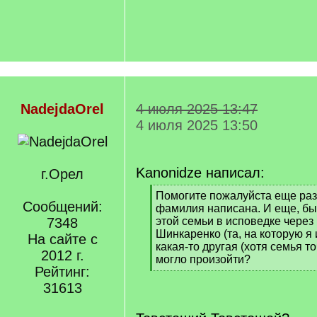
NadejdaOrel
4 июля 2025 13:47
4 июля 2025 13:50
Kanonidze написал:
г.Орел
[
Помогите пожалуйста еще раз,
Сообщений:
q
фамилия написана. И еще, быть
]
7348
этой семьи в исповедке через
Шинкаренко (та, на которую я 
На сайте с
какая-то другая (хотя семья точ
2012 г.
могло произойти?
Рейтинг:
[
/
31613
q
]