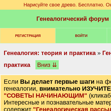
Нарисуйте свое древо. Бесплатно. О
Генеалогический форум
РЕГИСТРАЦИЯ
ВОЙТИ
Генеалогия: теория и практика
»
Ге
практика
Вниз ⇊
Если
Вы делает первые шаги
на ф
генеалогии,
внимательно ИЗУЧИТ
"СОВЕТЫ НАЧИНАЮЩИМ"
(кликаб
Интересные и познавательные мате
содержит
"Генеалогическая рассы