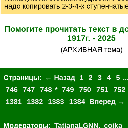
надо копировать 2-3-4-х ступенчаты
Помогите прочитать текст в д
1917г. - 2025
(АРХИВНАЯ тема)
Страницы:
← Назад
1
2
3
4
5
..
746
747
748
*
749
750
751
752
1381
1382
1383
1384
Вперед →
Модераторы:
TatianaLGNN
,
coika