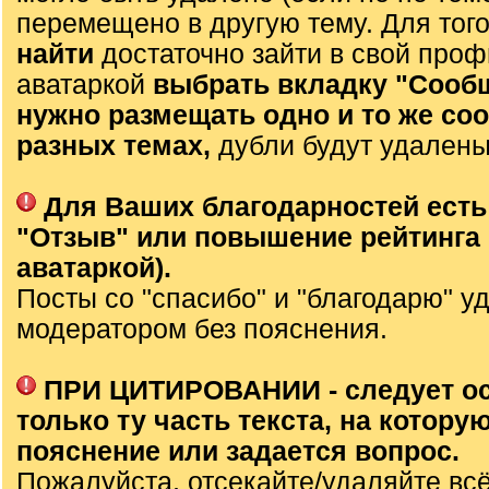
перемещено в другую тему. Для тог
найти
достаточно зайти в свой проф
аватаркой
выбрать вкладку "Сооб
нужно размещать одно и то же со
разных темах,
дубли будут удалены
Для Ваших благодарностей есть
"Отзыв" или повышение рейтинга 
аватаркой).
Посты со "спасибо" и "благодарю" у
модератором без пояснения.
ПРИ ЦИТИРОВАНИИ - следует о
только ту часть текста, на которую
пояснение или задается вопрос.
Пожалуйста, отсекайте/удаляйте вс