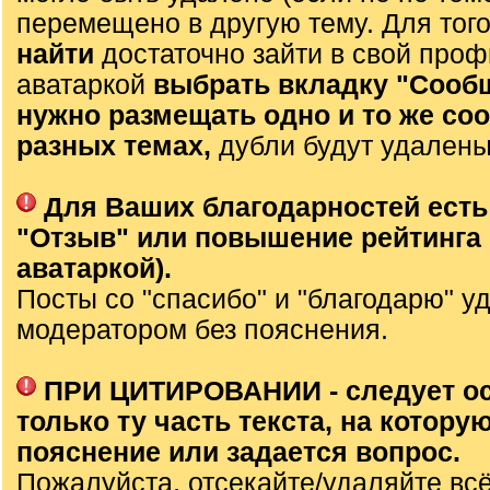
перемещено в другую тему. Для тог
найти
достаточно зайти в свой проф
аватаркой
выбрать вкладку "Сооб
нужно размещать одно и то же со
разных темах,
дубли будут удалены
Для Ваших благодарностей есть
"Отзыв" или повышение рейтинга 
аватаркой).
Посты со "спасибо" и "благодарю" у
модератором без пояснения.
ПРИ ЦИТИРОВАНИИ - следует о
только ту часть текста, на которую
пояснение или задается вопрос.
Пожалуйста, отсекайте/удаляйте вс