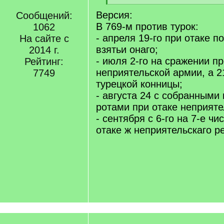
q
[
Версия:
]
Сообщений:
/
q
В 769-м против турок:
1062
]
- апреля 19-го при отаке п
На сайте с
взятьи онаго;
2014 г.
- июля 2-го на сражении п
Рейтинг:
неприятельской армии, а 2
7749
турецкой конницы;
- августа 24 с собранными
ротами при отаке неприяте
- сентября с 6-го на 7-е чи
отаке ж неприятельскаго р