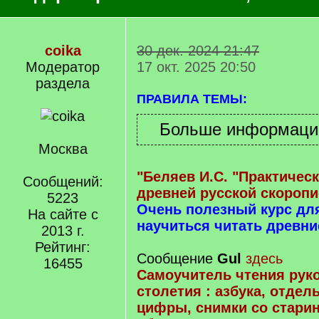
coika
30 дек. 2024 21:47
Модератор
17 окт. 2025 20:50
раздела
ПРАВИЛА ТЕМЫ:
Москва
"Беляев И.С. "Практичес
Сообщений:
древней русской скоропи
5223
Очень полезный курс д
На сайте с
научиться читать древни
2013 г.
Рейтинг:
Сообщение
Gul
здесь
16455
Самоучитель чтения руко
столетия : азбука, отдел
цифры, снимки со стари