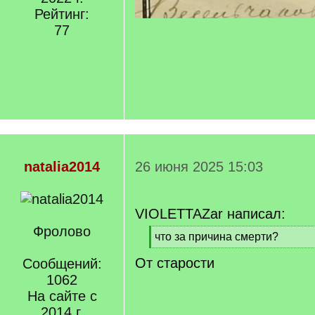
Рейтинг:
77
natalia2014
26 июня 2025 15:03
VIOLETTAZar написал:
Фролово
[
что за причина смерти?
q
[
От старости
]
Сообщений:
/
q
1062
]
На сайте с
2014 г.