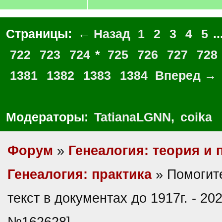
Страницы:
← Назад
1
2
3
4
5
..
722
723
724
*
725
726
727
728
1381
1382
1383
1384
Вперед →
Модераторы:
TatianaLGNN
,
coika
Форум
»
Генеалогия: теория и 
Генеалогия: практика
» Помогите
текст в документах до 1917г. - 20