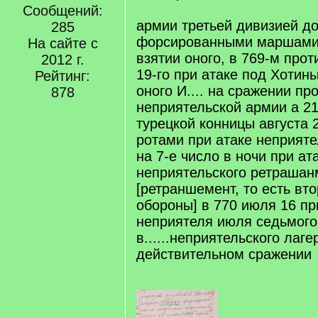
Сообщений:
армии третьей дивизией до 
285
форсированными маршами 
На сайте с
взятии оного, в 769-м прот
2012 г.
19-го при атаке под Хотин
Рейтинг:
оного И.... на сражении пр
878
неприятельской армии а 21
турецкой конницы августа 
ротами при атаке неприяте
на 7-е число в ночи при ат
неприятельского ретрашан
[ретраншемент, то есть вт
обороны] в 770 июля 16 пр
неприятеля июля седьмого 
в......неприятельского лаге
действительном сражении