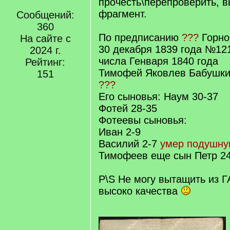
прочесть\перепроверить, 
фрагмент.
Сообщений:
360
По предписанию
???
Горно
На сайте с
30 декабря 1839 года №121
2024 г.
числа Генваря 1840 года
Рейтинг:
Тимофей Яковлев Бабушкин
151
???
Его сыновья: Наум 30-37
Фотей 28-35
Фотеевы сыновья:
Иван 2-9
Василий 2-7
умер подушную
Тимофеев еще сын Петр 24
P\S Не могу вытащить из 
высоко качества