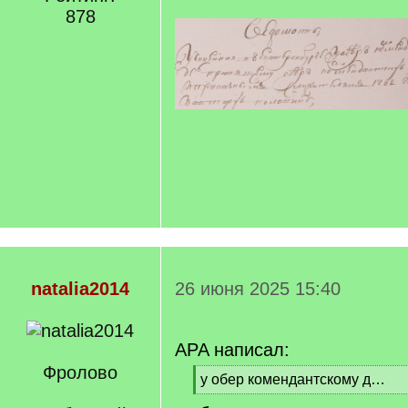
878
natalia2014
26 июня 2025 15:40
APA написал:
Фролово
[
у обер комендантскому д…
q
[