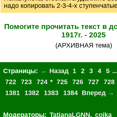
надо копировать 2-3-4-х ступенчаты
Помогите прочитать текст в д
1917г. - 2025
(АРХИВНАЯ тема)
Страницы:
← Назад
1
2
3
4
5
..
722
723
724
*
725
726
727
728
1381
1382
1383
1384
Вперед →
Модераторы:
TatianaLGNN
,
coika