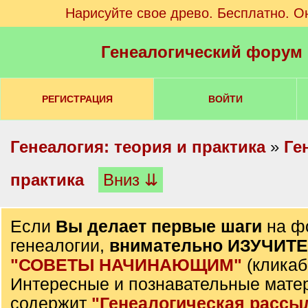
Нарисуйте свое древо. Бесплатно. О
Генеалогический форум
РЕГИСТРАЦИЯ
ВОЙТИ
Генеалогия: теория и практика
»
Ге
практика
Вниз ⇊
Если
Вы делает первые шаги
на ф
генеалогии,
внимательно ИЗУЧИТ
"СОВЕТЫ НАЧИНАЮЩИМ"
(кликаб
Интересные и познавательные мате
содержит
"Генеалогическая рассы