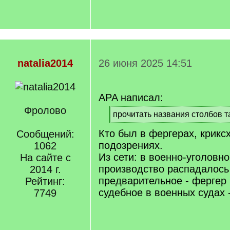
natalia2014
26 июня 2025 14:51
APA написал:
Фролово
[
прочитать названия столбов 
q
[
Кто был в фергерах, крикс
]
Сообщений:
/
q
подозрениях.
1062
]
Из сети: в военно-уголовн
На сайте с
производство распадалось
2014 г.
предварительное - фергер 
Рейтинг:
судебное в военных судах -
7749