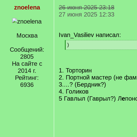
znoelena
26 июня 2025 23:18
27 июня 2025 12:33
Ivan_Vasiliev написал:
Москва
[
)
Сообщений:
q
[
]
2805
/
q
На сайте с
]
1. Торторин
2014 г.
2. Портной мастер (не фам
Рейтинг:
3....? (Бердник?)
6936
4. Голиков
5 Гавлыл (Гаврыл?) Л
е
пон