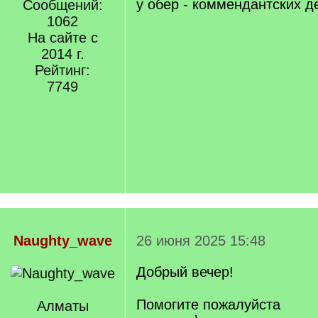
у обер - коммендантских д
]
Сообщений:
/
q
1062
]
На сайте с
2014 г.
Рейтинг:
7749
Naughty_wave
26 июня 2025 15:48
Добрый вечер!
Помогите пожалуйста
Алматы