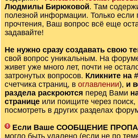
Людмилы Бирюковой
. Там содерж
полезной информации. Только если 
прочтения, Ваш вопрос всё еще оста
задавайте!
Не нужно сразу создавать свою те
свой вопрос уникальным. На форуме
живет уже много лет, почти не остал
затронутых вопросов.
Кликните на 
счетчика страниц, в
оглавлении
),
и 
раздела раскроются
перед Вами
н
странице
или поищите через поиск,
посмотреть в других разделах фору
Если Ваше СООБЩЕНИЕ ПРОП
могло быть удалено (если не по тем