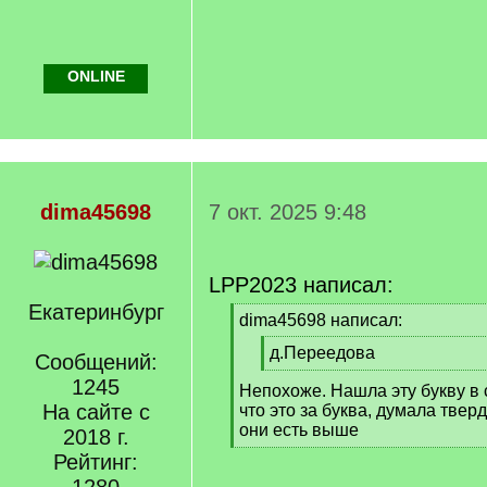
ONLINE
dima45698
7 окт. 2025 9:48
LPP2023 написал:
Екатеринбург
[
dima45698 написал:
q
[
д.Переедова
]
Сообщений:
q
[
1245
Непохоже. Нашла эту букву в 
]
/
На сайте с
что это за буква, думала твер
q
они есть выше
]
2018 г.
[
Рейтинг:
/