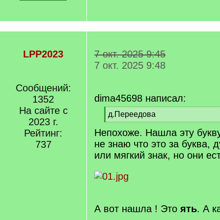
LPP2023
7 окт. 2025 9:45
7 окт. 2025 9:48
Сообщений:
dima45698 написал:
1352
На сайте с
[
д.Переедова
2023 г.
q
[
Непохоже. Нашла эту букву
]
Рейтинг:
/
q
не знаю что это за буква,
737
]
или мягкий знак, но они е
А вот нашла ! Это
ять
. А к