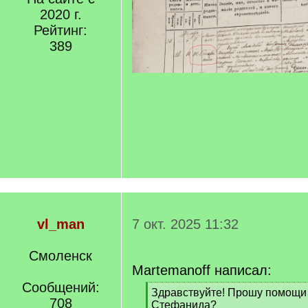
2020 г.
Рейтинг:
389
vl_man
7 окт. 2025 11:32
Смоленск
Martemanoff написал:
Сообщений:
[
Здравствуйте! Прошу помощи 
708
q
Стефанида?