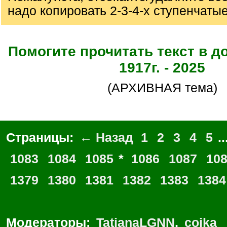
надо копировать 2-3-4-х ступенчаты
Помогите прочитать текст в д
1917г. - 2025
(АРХИВНАЯ тема)
Страницы:
← Назад
1
2
3
4
5
..
1083
1084
1085
*
1086
1087
10
1379
1380
1381
1382
1383
1384
Модераторы:
TatianaLGNN
,
coika