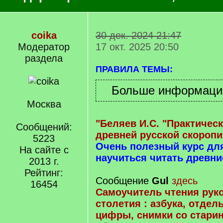
coika
30 дек. 2024 21:47
Модератор
17 окт. 2025 20:50
раздела
ПРАВИЛА ТЕМЫ:
Москва
"Беляев И.С. "Практичес
Сообщений:
древней русской скоропи
5223
Очень полезный курс д
На сайте с
научиться читать древни
2013 г.
Рейтинг:
Сообщение
Gul
здесь
16454
Самоучитель чтения руко
столетия : азбука, отдел
цифры, снимки со стари