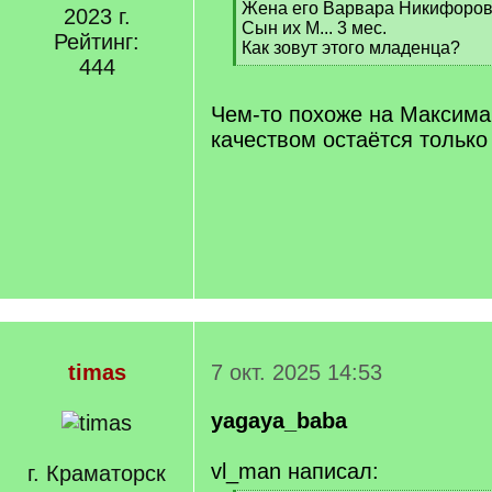
Жена его Варвара Никифоров
2023 г.
Сын их М... 3 мес.
Рейтинг:
Как зовут этого младенца?
444
[
/
q
Чем-то похоже на Максима,
]
качеством остаётся только
timas
7 окт. 2025 14:53
yagaya_baba
vl_man написал:
г. Краматорск