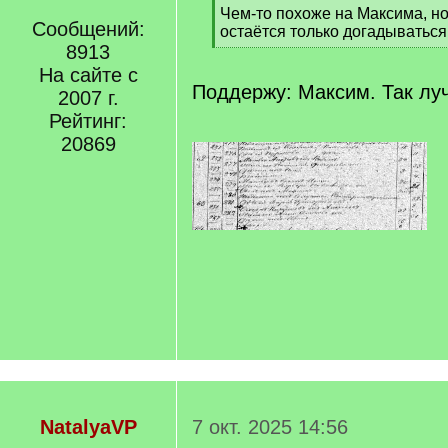
[
Чем-то похоже на Максима, но
Сообщений:
q
остаётся только догадываться
]
8913
[
/
На сайте с
q
Поддержу: Максим. Так лу
2007 г.
]
Рейтинг:
20869
NatalyaVP
7 окт. 2025 14:56