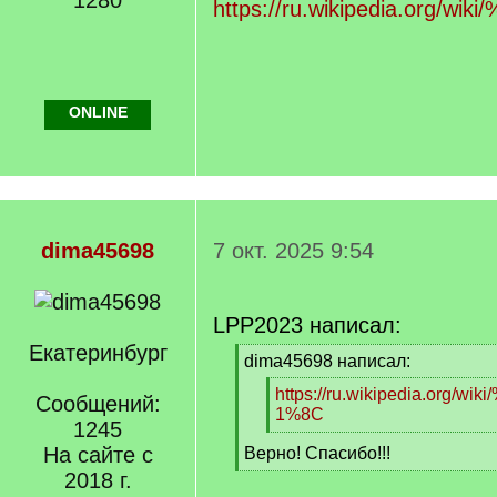
1280
q
https://ru.wikipedia.org
]
ONLINE
dima45698
7 окт. 2025 9:54
LPP2023 написал:
Екатеринбург
[
dima45698 написал:
q
[
https://ru.wikipedia.org
]
Сообщений:
q
1%8C
1245
]
[
На сайте с
Верно! Спасибо!!!
/
[
q
2018 г.
/
]