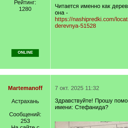
Рейтинг:
q
Читается именно как дерев
1280
]
она -
https://nashipredki.com/loca
derevnya-51528
ONLINE
Martemanoff
7 окт. 2025 11:32
Здравствуйте! Прошу помо
Астрахань
имени: Стефанида?
Сообщений:
253
На сайте с