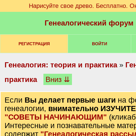
Нарисуйте свое древо. Бесплатно. О
Генеалогический форум
РЕГИСТРАЦИЯ
ВОЙТИ
Генеалогия: теория и практика
»
Ге
практика
Вниз ⇊
Если
Вы делает первые шаги
на ф
генеалогии,
внимательно ИЗУЧИТ
"СОВЕТЫ НАЧИНАЮЩИМ"
(кликаб
Интересные и познавательные мате
содержит
"Генеалогическая рассы