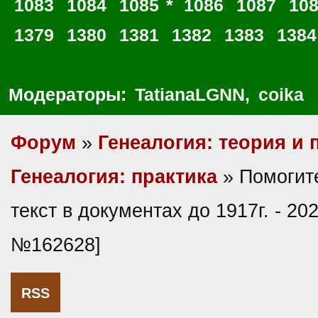
1083
1084
1085
*
1086
1087
10
1379
1380
1381
1382
1383
1384
Модераторы:
TatianaLGNN
,
coika
Форум
»
Генеалогия: теория и 
Генеалогия: практика
» Помогите
текст в документах до 1917г. - 20
№162628]
RSS