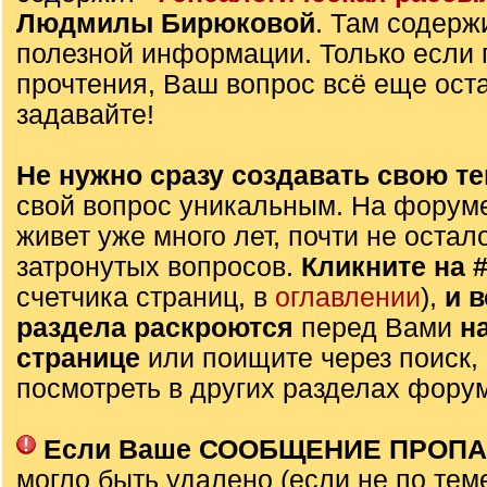
Людмилы Бирюковой
. Там содерж
полезной информации. Только если 
прочтения, Ваш вопрос всё еще оста
задавайте!
Не нужно сразу создавать свою те
свой вопрос уникальным. На форуме
живет уже много лет, почти не остал
затронутых вопросов.
Кликните на 
счетчика страниц, в
оглавлении
),
и 
раздела раскроются
перед Вами
н
странице
или поищите через поиск,
посмотреть в других разделах фору
Если Ваше СООБЩЕНИЕ ПРОП
могло быть удалено (если не по тем