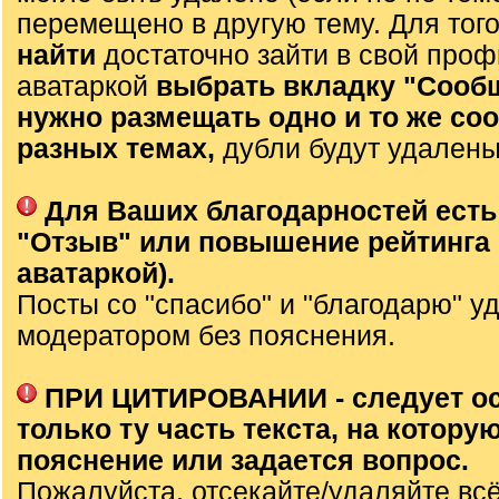
перемещено в другую тему. Для тог
найти
достаточно зайти в свой проф
аватаркой
выбрать вкладку "Сооб
нужно размещать одно и то же со
разных темах,
дубли будут удалены
Для Ваших благодарностей есть
"Отзыв" или повышение рейтинга 
аватаркой).
Посты со "спасибо" и "благодарю" у
модератором без пояснения.
ПРИ ЦИТИРОВАНИИ - следует о
только ту часть текста, на которую
пояснение или задается вопрос.
Пожалуйста, отсекайте/удаляйте вс