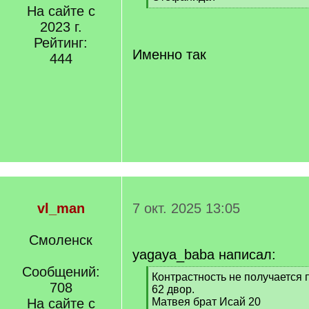
]
На сайте с
[
/
2023 г.
q
Рейтинг:
]
Именно так
444
vl_man
7 окт. 2025 13:05
Смоленск
yagaya_baba написал:
Сообщений:
[
Контрастность не получается п
708
q
62 двор.
]
На сайте с
Матвея брат Исай 20