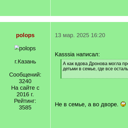
polops
13 мар. 2025 16:20
Kasssia написал:
г.Казань
[
А как вдова Дронова могла п
q
детьми в семье, где все ост
]
Сообщений:
[
3240
/
На сайте с
q
2016 г.
]
Рейтинг:
Не в семье, а во дворе.
3585