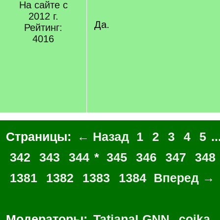
/
На сайте с
q
2012 г.
]
Да.
Рейтинг:
4016
Страницы:
← Назад
1
2
3
4
5
..
342
343
344
*
345
346
347
348
1381
1382
1383
1384
Вперед →
Модераторы:
TatianaLGNN
,
coika