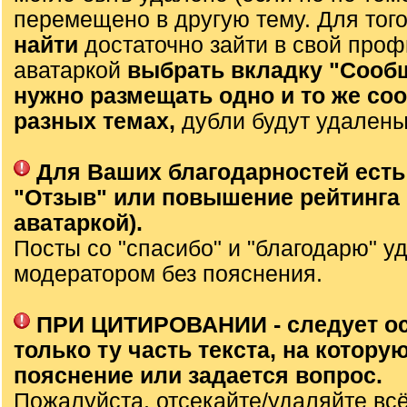
перемещено в другую тему. Для тог
найти
достаточно зайти в свой проф
аватаркой
выбрать вкладку "Сооб
нужно размещать одно и то же со
разных темах,
дубли будут удалены
Для Ваших благодарностей есть
"Отзыв" или повышение рейтинга 
аватаркой).
Посты со "спасибо" и "благодарю" у
модератором без пояснения.
ПРИ ЦИТИРОВАНИИ - следует о
только ту часть текста, на которую
пояснение или задается вопрос.
Пожалуйста, отсекайте/удаляйте вс