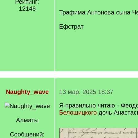
Рейтинг:
/
12146
q
Трафима Антонова сына Ч
]
Ефстрат
Naughty_wave
13 мар. 2025 18:37
Я правильно читаю - Феод
Белошицкого
дочь Анастас
Алматы
Сообщений: