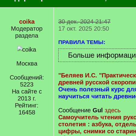
coika
30 дек. 2024 21:47
Модератор
17 окт. 2025 20:50
раздела
ПРАВИЛА ТЕМЫ:
Москва
"Беляев И.С. "Практичес
Сообщений:
древней русской скоропи
5223
Очень полезный курс д
На сайте с
научиться читать древни
2013 г.
Рейтинг:
Сообщение
Gul
здесь
16458
Самоучитель чтения руко
столетия : азбука, отдел
цифры, снимки со стари