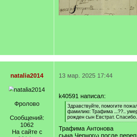
natalia2014
13 мар. 2025 17:44
k40591 написал:
Фролово
[
Здравствуйте, помогите пожа
q
фамилию: Трафима ...??.. ум
]
Сообщений:
рожден сын Евстрат. Спасибо.
[
1062
Трафима Антонова
/
На сайте с
q
сына Черногω после переп