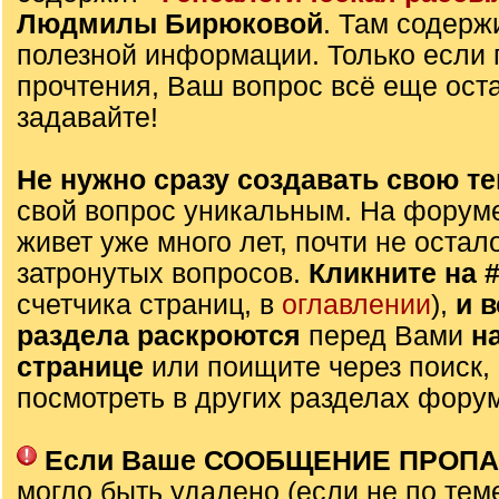
Людмилы Бирюковой
. Там содерж
полезной информации. Только если 
прочтения, Ваш вопрос всё еще оста
задавайте!
Не нужно сразу создавать свою те
свой вопрос уникальным. На форуме
живет уже много лет, почти не остал
затронутых вопросов.
Кликните на 
счетчика страниц, в
оглавлении
),
и 
раздела раскроются
перед Вами
н
странице
или поищите через поиск,
посмотреть в других разделах фору
Если Ваше СООБЩЕНИЕ ПРОП
могло быть удалено (если не по тем