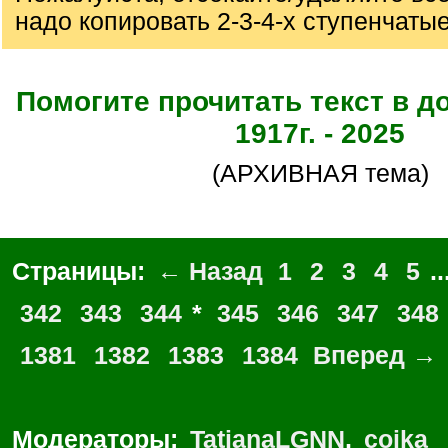
надо копировать 2-3-4-х ступенчаты
Помогите прочитать текст в д
1917г. - 2025
(АРХИВНАЯ тема)
Страницы:
← Назад
1
2
3
4
5
..
342
343
344
*
345
346
347
348
1381
1382
1383
1384
Вперед →
Модераторы:
TatianaLGNN
,
coika