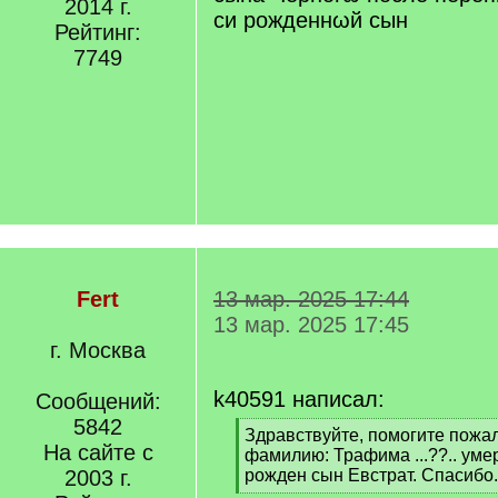
2014 г.
]
си рожденнωй сын
Рейтинг:
7749
Fert
13 мар. 2025 17:44
13 мар. 2025 17:45
г. Москва
k40591 написал:
Сообщений:
5842
[
Здравствуйте, помогите пожа
На сайте с
q
фамилию: Трафима ...??.. ум
]
2003 г.
рожден сын Евстрат. Спасибо.
[