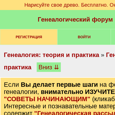
Нарисуйте свое древо. Бесплатно. О
Генеалогический форум
РЕГИСТРАЦИЯ
ВОЙТИ
Генеалогия: теория и практика
»
Ге
практика
Вниз ⇊
Если
Вы делает первые шаги
на ф
генеалогии,
внимательно ИЗУЧИТ
"СОВЕТЫ НАЧИНАЮЩИМ"
(кликаб
Интересные и познавательные мате
содержит
"Генеалогическая рассы