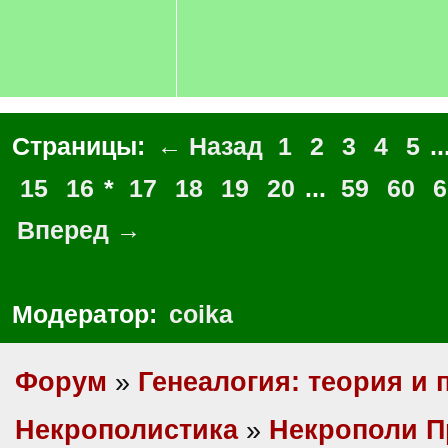
Страницы:
← Назад
1
2
3
4
5
..
15
16
*
17
18
19
20
...
59
60
6
Вперед →
Модератор:
coika
Форум
»
Генеалогия: теория и 
Некрополистика
»
Некрополи П