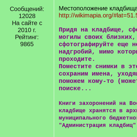
Местоположение кладбища 
Сообщений:
http://wikimapia.org/#lat=51
12028
На сайте с
Придя на кладбище, сф
2010 г.
Рейтинг:
могилы своих близких,
9865
сфотографируйте еще н
надгробий, мимо котор
проходите.
Поместите снимки в эт
сохраним имена, уходя
поможем кому-то (може
поиске...
Книги захоронений на Во
кладбище хранятся в арх
муниципального бюджетно
"Администрация кладбищ"