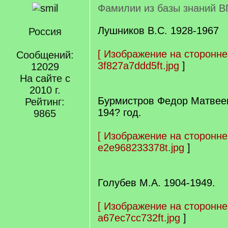
Фамилии из базы знаний В
Лушников В.С. 1928-1967
Россия
[
Изображение на сторонне
Сообщений:
3f827a7ddd5ft.jpg
]
12029
На сайте с
2010 г.
Бурмистров Федор Матвее
Рейтинг:
194? год.
9865
[
Изображение на сторонне
e2e968233378t.jpg
]
Голубев М.А. 1904-1949.
[
Изображение на сторонне
a67ec7cc732ft.jpg
]