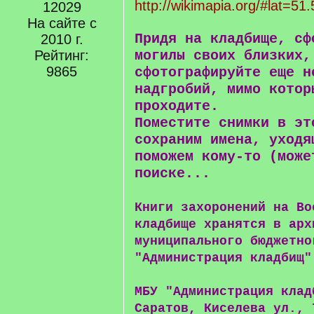
http://wikimapia.org/#lat=51
12029
На сайте с
Придя на кладбище, сф
2010 г.
Рейтинг:
могилы своих близких,
9865
сфотографируйте еще н
надгробий, мимо котор
проходите.
Поместите снимки в эт
сохраним имена, уходя
поможем кому-то (може
поиске...
Книги захоронений на Во
кладбище хранятся в арх
муниципального бюджетно
"Администрация кладбищ"
МБУ "Администрация клад
Саратов, Киселева ул., 