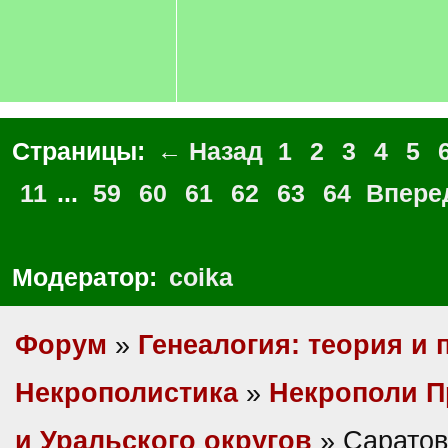
Страницы:
← Назад
1
2
3
4
5
11
...
59
60
61
62
63
64
Впере
Модератор:
coika
Форум
»
Генеалогия: теория и 
Некрополистика
»
Некрополи П
и Уральского округов
» Саратов