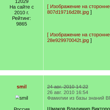
12029
[
Изображение на сторонне
На сайте с
807d19716d28t.jpg
]
2010 г.
Рейтинг:
9865
[
Изображение на сторонне
28e929970042t.jpg
]
smil
24 авг. 2010 14:22
26 авг. 2010 16:54
Фамилии из базы знаний В
Шмаков Владимир Викторов
Россия