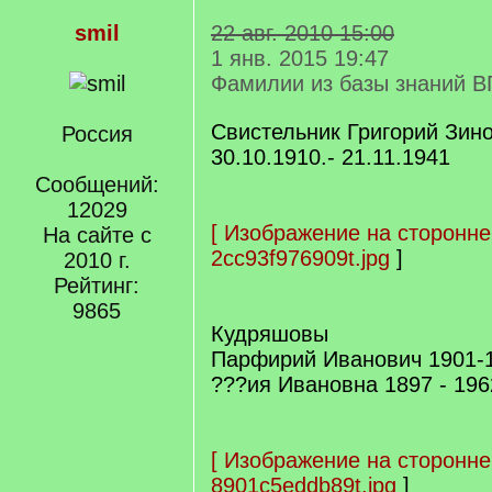
smil
22 авг. 2010 15:00
1 янв. 2015 19:47
Фамилии из базы знаний В
Свистельник Григорий Зин
Россия
30.10.1910.- 21.11.1941
Сообщений:
12029
[
Изображение на сторонне
На сайте с
2cc93f976909t.jpg
]
2010 г.
Рейтинг:
9865
Кудряшовы
Парфирий Иванович 1901-
???ия Ивановна 1897 - 196
[
Изображение на сторонне
8901c5eddb89t.jpg
]