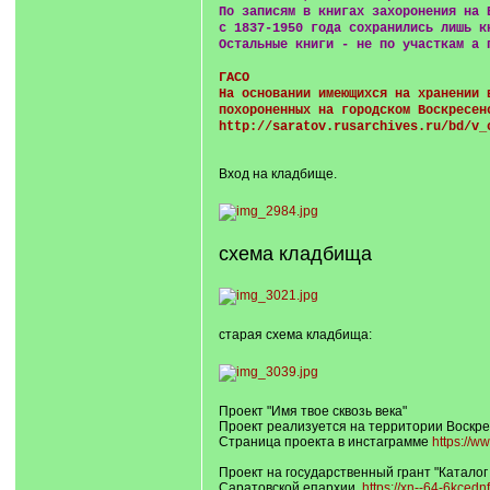
По записям в книгах захоронения на 
с 1837-1950 года сохранились лишь к
Остальные книги - не по участкам а 
ГАСО
На основании имеющихся на хранении 
похороненных на городском Воскресен
http://saratov.rusarchives.ru/bd/v_
Вход на кладбище.
схема кладбища
старая схема кладбища:
Проект "Имя твое сквозь века"
Проект реализуется на территории Воскре
Страница проекта в инстаграмме
https://w
Проект на государственный грант "Каталог
Саратовской епархии.
https://xn--64-6kced