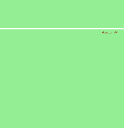
Наверх
##