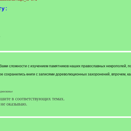
ту:
-
ами сложности с изучением памятников наших православных некрополей, пос
ре сохранились книги с записями дореволюционных захоронений, впрочем, как 
одмосковье
ишите в соответствующих темах.
 не оказываю.