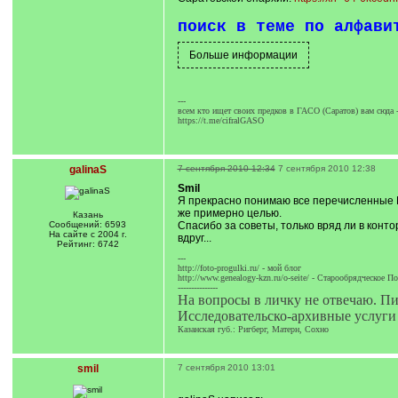
поиск в теме по алфави
---
всем кто ищет своих предков в ГАСО (Саратов) вам сюда 
https://t.me/cifralGASO
galinaS
7 сентября 2010 12:34
7 сентября 2010 12:38
Smil
Я прекрасно понимаю все перечисленные В
же примерно целью.
Казань
Сообщений: 6593
Спасибо за советы, только вряд ли в конто
На сайте с 2004 г.
вдруг...
Рейтинг: 6742
---
http://foto-progulki.ru/ - мой блог
http://www.genealogy-kzn.ru/o-seite/ - Старообрядческое П
---------------
На вопросы в личку не отвечаю. П
Исследовательско-архивные услуги
Казанская губ.: Ригберг, Матерн, Сохно
smil
7 сентября 2010 13:01