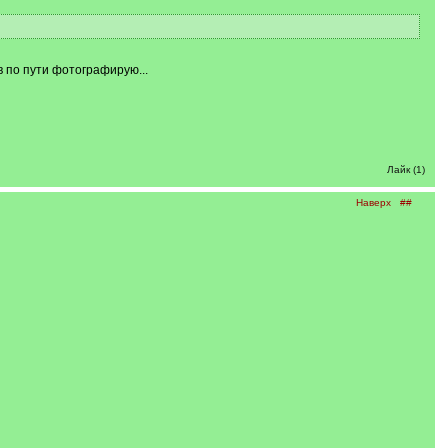
 по пути фотографирую...
Лайк (1)
Наверх
##