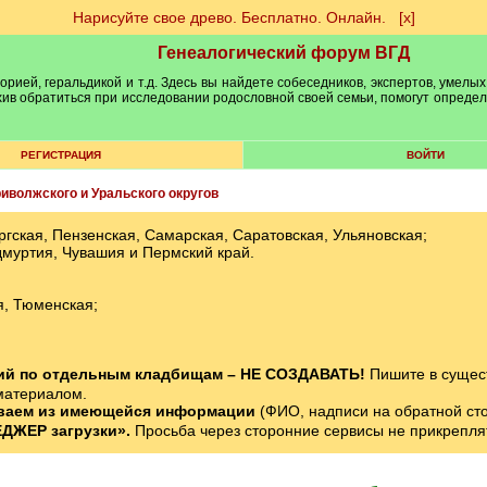
Нарисуйте свое древо. Бесплатно. Онлайн.
[х]
Генеалогический форум ВГД
рией, геральдикой и т.д. Здесь вы найдете собеседников, экспертов, умелых
рхив обратиться при исследовании родословной своей семьи, помогут опреде
РЕГИСТРАЦИЯ
ВОЙТИ
иволжского и Уральского округов
ская, Пензенская, Самарская, Саратовская, Ульяновская;
дмуртия, Чувашия и Пермский край.
я, Тюменская;
ний по отдельным кладбищам – НЕ СОЗДАВАТЬ!
Пишите в сущес
материалом.
ваем из имеющейся информации
(ФИО, надписи на обратной стор
ДЖЕР загрузки».
Просьба через сторонние сервисы не прикрепля