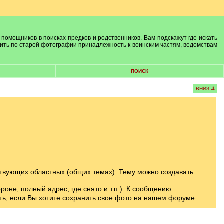
 помощников в поисках предков и родственников. Вам подскажут где искать
лить по старой фотографии принадлежность к воинским частям, ведомствам
ПОИСК
ВНИЗ ⇊
твующих областных (общих темах). Тему можно создавать
оне, полный адрес, где снято и т.п.). К сообщению
ть, если Вы хотите сохранить свое фото на нашем форуме.