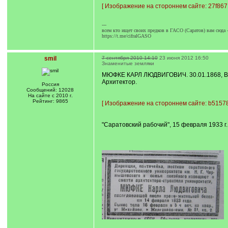
[
Изображение на стороннем сайте: 27f8671
---
всем кто ищет своих предков в ГАСО (Саратов) вам сюда 
https://t.me/cifralGASO
smil
7 сентября 2010 14:10
23 июня 2012 16:50
Знаменитые земляки
МЮФКЕ КАРЛ ЛЮДВИГОВИЧ. 30.01.1868, Вор
Архитектор.
Россия
Сообщений: 12028
На сайте с 2010 г.
Рейтинг: 9865
[
Изображение на стороннем сайте: b51578
"Саратовский рабочий", 15 февраля 1933 г.