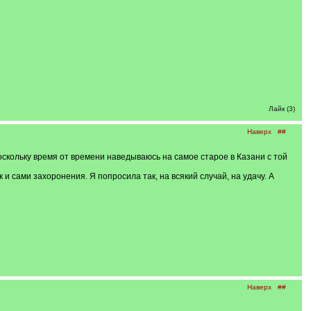
Лайк (3)
Наверх
##
кольку время от времени наведываюсь на самое старое в Казани с той
и сами захоронения. Я попросила так, на всякий случай, на удачу. А
Наверх
##