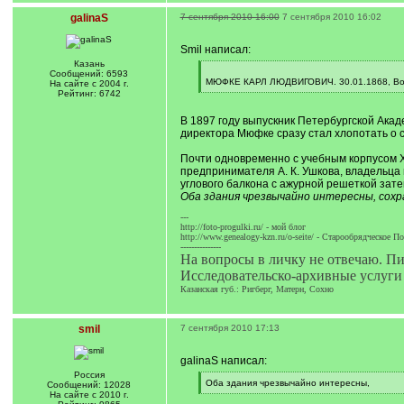
galinaS
7 сентября 2010 16:00
7 сентября 2010 16:02
Smil написал:
Казань
[
Сообщений: 6593
q
МЮФКЕ КАРЛ ЛЮДВИГОВИЧ. 30.01.1868, Воро
На сайте с 2004 г.
]
[
Рейтинг: 6742
/
q
В 1897 году выпускник Петербургской Акад
]
директора Мюфке сразу стал хлопотать о с
Почти одновременно с учебным корпусом Ху
предпринимателя А. К. Ушкова, владельца
углового балкона с ажурной решеткой зате
Оба здания чрезвычайно интересны, сохр
---
http://foto-progulki.ru/ - мой блог
http://www.genealogy-kzn.ru/o-seite/ - Старообрядческое П
---------------
На вопросы в личку не отвечаю. П
Исследовательско-архивные услуги
Казанская губ.: Ригберг, Матерн, Сохно
smil
7 сентября 2010 17:13
galinaS написал:
Россия
[
Оба здания чрезвычайно интересны,
Сообщений: 12028
q
[
На сайте с 2010 г.
]
/