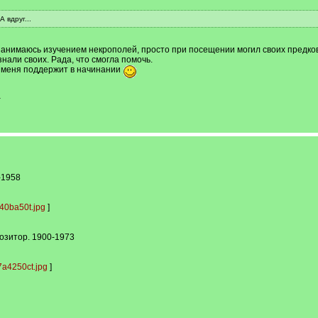
А вдруг...
занимаюсь изучением некрополей, просто при посещении могил своих предков
нали своих. Рада, что смогла помочь.
то меня поддержит в начинании
-
-1958
40ba50t.jpg
]
озитор. 1900-1973
a4250ct.jpg
]