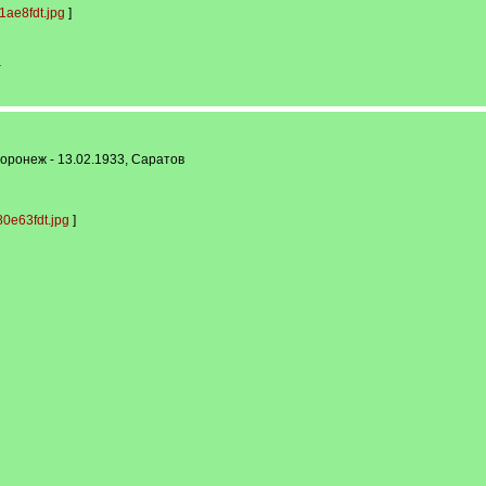
ae8fdt.jpg
]
-
онеж - 13.02.1933, Саратов
0e63fdt.jpg
]