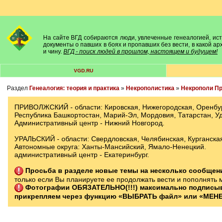
На сайте ВГД собираются люди, увлеченные генеалогией, исто
документы о павших в боях и пропавших без вести, в какой а
и чину.
ВГД - поиск людей в прошлом, настоящем и будущем!
VGD.RU
Раздел
Генеалогия: теория и практика
»
Некрополистика
»
Некрополи Пр
ПРИВОЛЖСКИЙ - области: Кировская, Нижегородская, Оренбург
Республика Башкортостан, Марий-Эл, Мордовия, Татарстан, У
Административный центр - Нижний Новгород.
УРАЛЬСКИЙ - области: Свердловская, Челябинская, Курганска
Автономные округа: Ханты-Мансийский, Ямало-Ненецкий.
административный центр - Екатеринбург.
Просьба в разделе новые темы на несколько сообще
только если Вы планируете ее продолжать вести и пополнять 
Фотографии ОБЯЗАТЕЛЬНО(!!!) максимально подписы
прикрепляем через функцию «ВЫБРАТЬ файл» или «МЕНЕ