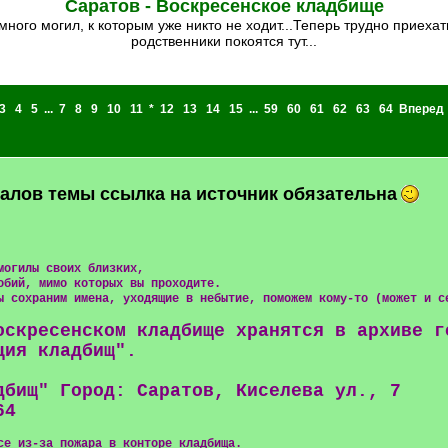
Саратов - Воскресенское кладбище
родственники покоятся тут...
3
4
5
...
7
8
9
10
11
*
12
13
14
15
...
59
60
61
62
63
64
Вперед
алов темы ссылка на источник обязательна
могилы своих близких,
обий, мимо которых вы проходите.
ы сохраним имена, уходящие в небытие, поможем кому-то (может и с
оскресенском кладбище хранятся в архиве г
ция кладбищ".
дбищ" Город: Саратов, Киселева ул., 7
64
се из-за пожара в конторе кладбища.