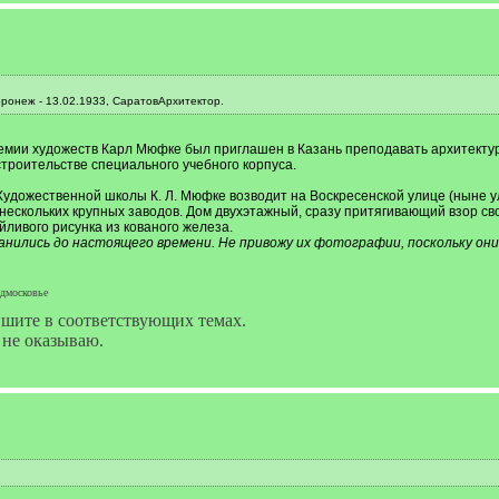
неж - 13.02.1933, СаратовАрхитектор.
емии художеств Карл Мюфке был приглашен в Казань преподавать архитектуру
троительстве специального учебного корпуса.
дожественной школы К. Л. Мюфке возводит на Воскресенской улице (ныне ул. 
 нескольких крупных заводов. Дом двухэтажный, сразу притягивающий взор 
йливого рисунка из кованого железа.
анились до настоящего времени. Не привожу их фотографии, поскольку они 
одмосковье
ишите в соответствующих темах.
 не оказываю.