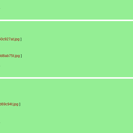
-
0c927at.jpg
]
d8ab75t.jpg
]
-
69c94t.jpg
]
-