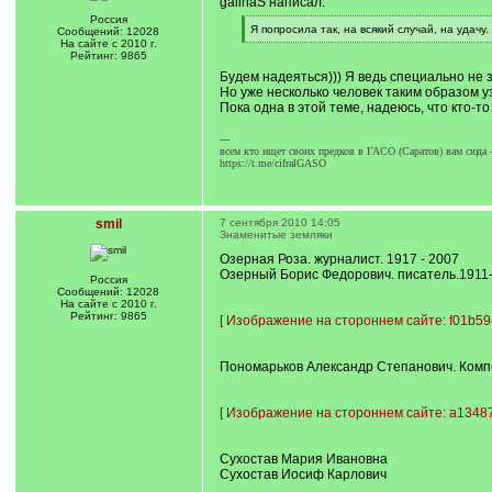
galinaS написал:
Россия
[
Я попросила так, на всякий случай, на удачу. 
Сообщений: 12028
q
[
На сайте с 2010 г.
]
/
Рейтинг: 9865
q
Будем надеяться))) Я ведь специально не 
]
Но уже несколько человек таким образом уз
Пока одна в этой теме, надеюсь, что кто-
---
всем кто ищет своих предков в ГАСО (Саратов) вам сюда 
https://t.me/cifralGASO
smil
7 сентября 2010 14:05
Знаменитые земляки
Озерная Роза. журналист. 1917 - 2007
Озерный Борис Федорович. писатель.1911
Россия
Сообщений: 12028
На сайте с 2010 г.
Рейтинг: 9865
[
Изображение на стороннем сайте: f01b59
Пономарьков Александр Степанович. Комп
[
Изображение на стороннем сайте: a13487
Сухостав Мария Ивановна
Сухостав Иосиф Карлович