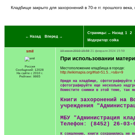
кладбище закрыто для захоронений в 70-е гг. прошлого века, много могил, к которым уже никто не ходит...Теперь трудно приехать через новые границы... А может быть просто не знают, что их
Страницы:
← Назад
1
2
← Назад
Вперед →
Модератор:
coika
smil
10 июня 2010 15:58
21 февраля 2024 15:59
При использовании матери
Россия
Местоположение кладбища в городе:
Сообщений: 12028
http://wikimapia.org/#lat=51.5...=s&v=9
На сайте с 2010 г.
Рейтинг: 9865
Придя на кладбище, сфотографируйте 
сфотографируйте еще несколько надгр
Поместите снимки в этой теме, так м
Книги захоронений на В
учреждения "Администра
МБУ "Администрация кла
Телефон: (8452) 26-03-
К сожалению, книги сохранились не в