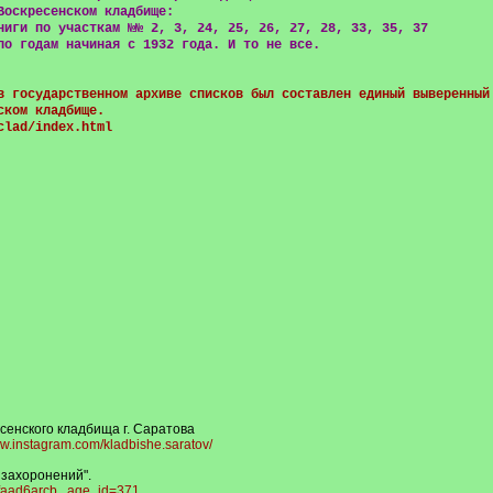
Воскресенском кладбище:
ниги по участкам №№ 2, 3, 24, 25, 26, 27, 28, 33, 35, 37
по годам начиная с 1932 года. И то не все.
в государственном архиве списков был составлен единый выверенный
ском кладбище.
clad/index.html
сенского кладбища г. Саратова
ww.instagram.com/kladbishe.saratov/
 захоронений".
nfaad6arcb...age_id=371