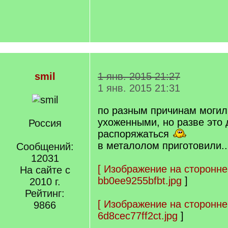
smil
1 янв. 2015 21:27
1 янв. 2015 21:31
по разным причинам могил
ухоженными, но разве это 
Россия
распоряжаться
в металолом приготовили.
Сообщений:
12031
[
Изображение на сторонне
На сайте с
bb0ee9255bfbt.jpg
]
2010 г.
Рейтинг:
[
Изображение на сторонне
9866
6d8cec77ff2ct.jpg
]