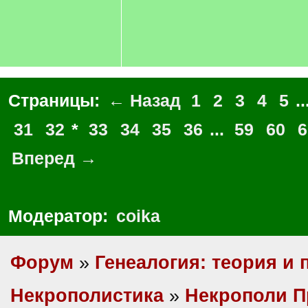
Страницы:
← Назад
1
2
3
4
5
..
31
32
*
33
34
35
36
...
59
60
6
Вперед →
Модератор:
coika
Форум
»
Генеалогия: теория и 
Некрополистика
»
Некрополи П