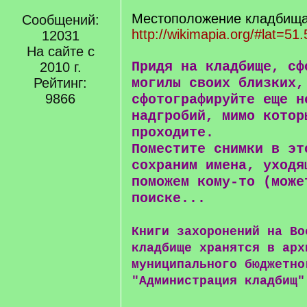
Местоположение кладбища 
Сообщений:
http://wikimapia.org/#lat=51
12031
На сайте с
Придя на кладбище, сф
2010 г.
Рейтинг:
могилы своих близких,
9866
сфотографируйте еще н
надгробий, мимо котор
проходите.
Поместите снимки в эт
сохраним имена, уходя
поможем кому-то (може
поиске...
Книги захоронений на Во
кладбище хранятся в арх
муниципального бюджетно
"Администрация кладбищ"