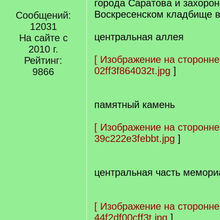
города Саратова и захоро
Воскресенском кладбище в 
Сообщений:
12031
центральная аллея
На сайте с
2010 г.
[
Изображение на сторонне
Рейтинг:
02ff3f864032t.jpg
]
9866
памятный камень
[
Изображение на сторонне
39c222e3febbt.jpg
]
центральная часть мемори
[
Изображение на сторонне
44f2df00cff3t.jpg
]