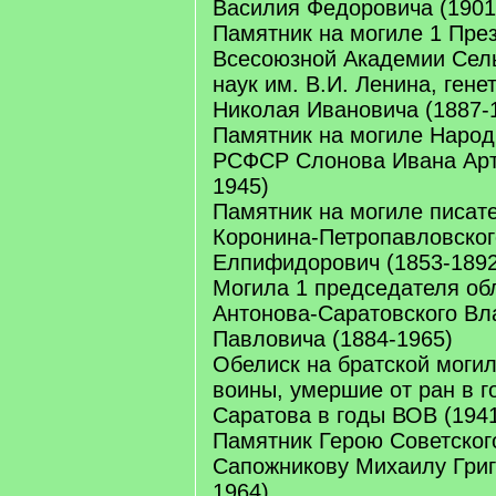
Василия Федоровича (1901
Памятник на могиле 1 Пре
Всесоюзной Академии Сел
наук им. В.И. Ленина, ген
Николая Ивановича (1887-
Памятник на могиле Народ
РСФСР Слонова Ивана Арт
1945)
Памятник на могиле писат
Коронина-Петропавловског
Елпифидорович (1853-1892
Могила 1 председателя об
Антонова-Саратовского В
Павловича (1884-1965)
Обелиск на братской могил
воины, умершие от ран в го
Саратова в годы ВОВ (194
Памятник Герою Советског
Сапожникову Михаилу Григо
1964)