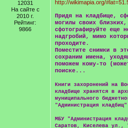
http://wikimapia.org/#lat=51
12031
На сайте с
Придя на кладбище, сф
2010 г.
Рейтинг:
могилы своих близких,
9866
сфотографируйте еще н
надгробий, мимо котор
проходите.
Поместите снимки в эт
сохраним имена, уходя
поможем кому-то (може
поиске...
Книги захоронений на Во
кладбище хранятся в арх
муниципального бюджетно
"Администрация кладбищ"
МБУ "Администрация клад
Саратов, Киселева ул., 