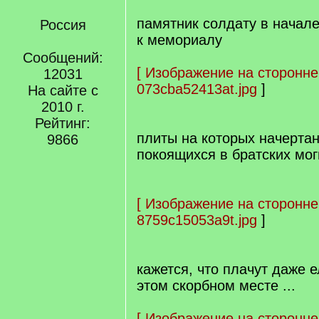
памятник солдату в начал
Россия
к мемориалу
Сообщений:
[
Изображение на сторонне
12031
073cba52413at.jpg
]
На сайте с
2010 г.
Рейтинг:
плиты на которых начерта
9866
покоящихся в братских мо
[
Изображение на сторонне
8759c15053a9t.jpg
]
кажется, что плачут даже 
этом скорбном месте ...
[
Изображение на сторонне