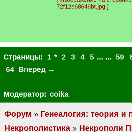
72f12e68646bt.jpg
]
Страницы:
1
*
2
3
4
5
... ...
59
64
Вперед →
Модератор:
coika
Форум
»
Генеалогия: теория и 
Некрополистика
»
Некрополи П