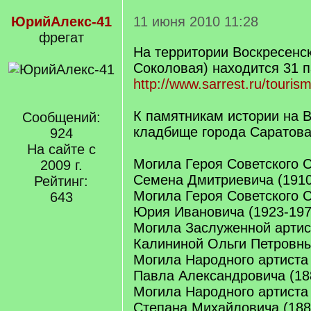
ЮрийАлекс-41
11 июня 2010 11:28
фрегат
На территории Воскресенск
Соколовая) находится 31 п
http://www.sarrest.ru/tourism
К памятникам истории на 
Сообщений:
кладбище города Саратова
924
На сайте с
Могила Героя Советского 
2009 г.
Семена Дмитриевича (1910
Рейтинг:
Могила Героя Советского 
643
Юрия Ивановича (1923-197
Могила Заслуженной арти
Калининой Ольги Петровны
Могила Народного артист
Павла Александровича (18
Могила Народного артист
Степана Михайловича (188