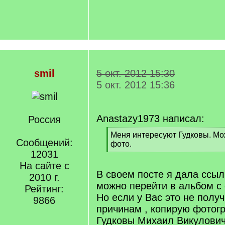
smil
5 окт. 2012 15:30
5 окт. 2012 15:36
Anastazy1973 написал:
Россия
[
Меня интересуют Гудковы. М
Сообщений:
q
фото.
]
12031
[
/
На сайте с
q
В своем посте я дала ссыл
2010 г.
]
можно перейти в альбом с
Рейтинг:
Но если у Вас это не полу
9866
причинам , копирую фотог
Гудковы Михаил Викулович