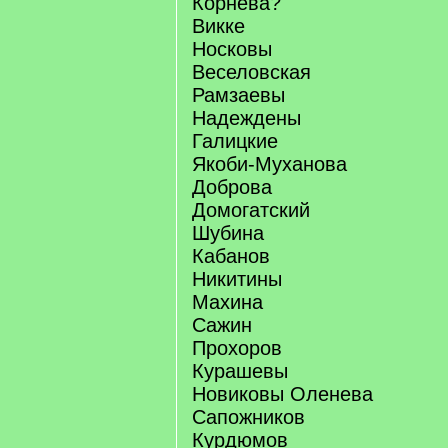
Корнева?
Викке
Носковы
Веселовская
Рамзаевы
Надеждены
Галицкие
Якоби-Муханова
Доброва
Домогатский
Шубина
Кабанов
Никитины
Махина
Сажин
Прохоров
Курашевы
Новиковы Оленева
Сапожников
Курдюмов