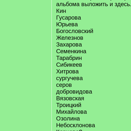
альбома выложить и здесь
Кин
Гусарова
Юрьева
Богословский
Железнов
Захарова
Семенкина
Тарабрин
Сибикеев
Хитрова
сургучева
серов
добровидова
Вязовская
Троицкий
Михайлова
Озолина
Небосклонова