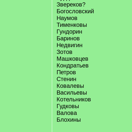
Звереков?
Богословский
Наумов
Тименковы
Гундорин
Баринов
Недвигин
Зотов
Машковцев
Кондратьев
Петров
Стенин
Ковалевы
Васильевы
Котельников
Гудковы
Валова
Блохины