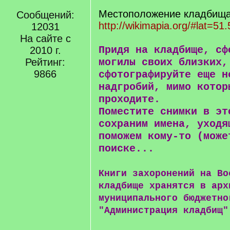
Местоположение кладбища 
Сообщений:
http://wikimapia.org/#lat=51
12031
На сайте с
Придя на кладбище, сф
2010 г.
Рейтинг:
могилы своих близких,
9866
сфотографируйте еще н
надгробий, мимо котор
проходите.
Поместите снимки в эт
сохраним имена, уходя
поможем кому-то (може
поиске...
Книги захоронений на Во
кладбище хранятся в арх
муниципального бюджетно
"Администрация кладбищ"