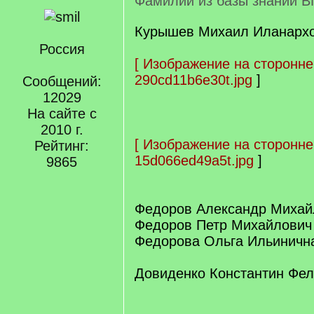
Фамилии из базы знаний В
Курышев Михаил Иланархов
Россия
[
Изображение на сторонне
290cd11b6e30t.jpg
]
Сообщений:
12029
На сайте с
2010 г.
[
Изображение на сторонне
Рейтинг:
15d066ed49a5t.jpg
]
9865
Федоров Александр Михай
Федоров Петр Михайлович
Федорова Ольга Ильиничн
Довиденко Константин Фел