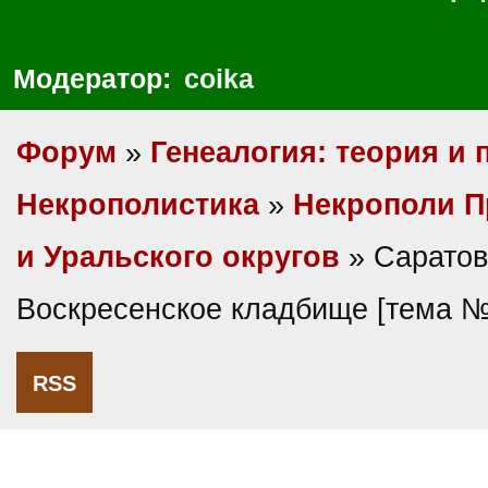
Модератор:
coika
Форум
»
Генеалогия: теория и 
Некрополистика
»
Некрополи П
и Уральского округов
» Саратов
Воскресенское кладбище [тема 
RSS