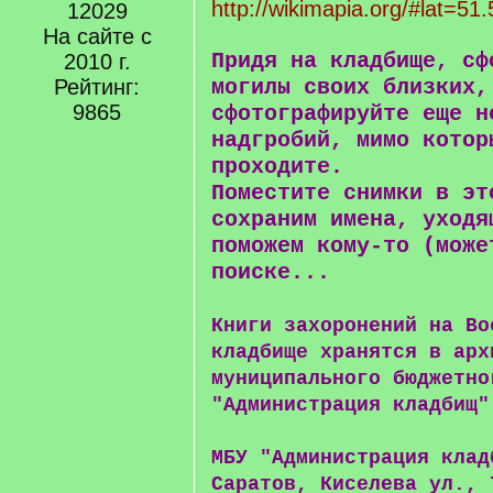
http://wikimapia.org/#lat=51
12029
На сайте с
Придя на кладбище, сф
2010 г.
Рейтинг:
могилы своих близких,
9865
сфотографируйте еще н
надгробий, мимо котор
проходите.
Поместите снимки в эт
сохраним имена, уходя
поможем кому-то (може
поиске...
Книги захоронений на Во
кладбище хранятся в арх
муниципального бюджетно
"Администрация кладбищ"
МБУ "Администрация клад
Саратов, Киселева ул., 