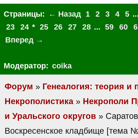
Страницы:
← Назад
1
2
3
4
5
..
23
24
*
25
26
27
28
...
59
60
6
Вперед →
Модератор:
coika
Форум
»
Генеалогия: теория и 
Некрополистика
»
Некрополи П
и Уральского округов
» Саратов
Воскресенское кладбище [тема 