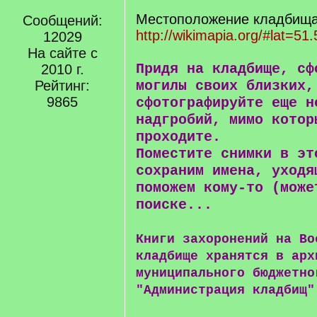
Местоположение кладбища 
Сообщений:
http://wikimapia.org/#lat=51
12029
На сайте с
Придя на кладбище, сф
2010 г.
Рейтинг:
могилы своих близких,
9865
сфотографируйте еще н
надгробий, мимо котор
проходите.
Поместите снимки в эт
сохраним имена, уходя
поможем кому-то (може
поиске...
Книги захоронений на Во
кладбище хранятся в арх
муниципального бюджетно
"Администрация кладбищ"