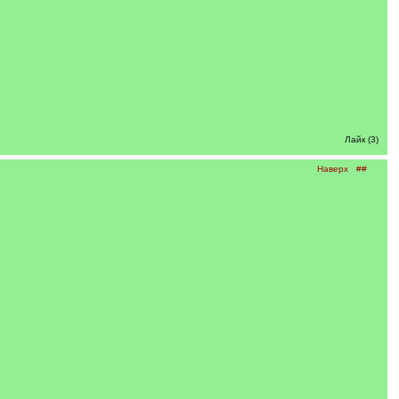
Лайк (3)
Наверх
##