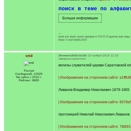
поиск в теме по алфави
---
всем кто ищет своих предков в ГАСО (Саратов) вам сюда 
https://t.me/cifralGASO
smil
20 июня 2010 11:25
15 ноября 2014 12:10
священослужители
могилы служителей церкви Саратовской е
Россия
Сообщений: 12029
На сайте с 2010 г.
[
Изображение на стороннем сайте: a1fffc8f
Рейтинг: 9865
Ливанов Владимир Николаевич 1879-1905
[
Изображение на стороннем сайте: 6078e5
протоиерей Николай Николаевич Ливанов
[
Изображение на стороннем сайте: 7fd691