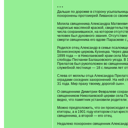
* * *
Дальше по дорожке в сторону усыпальницы 
похоронены протоиерей Ливанов со своим
Могила священника Александра Матвеевича
надписью масляной краской, свидетельств
числа сохранившихся, на котором отсутству
человек был духовного звания. Отсутствие
смерти священника его вдове Параскеве с
Родился отец Александр в семье псаломщик
Вознесенскую церковь Кузнецка. Через два
1899 года — в Николаевский храм села Ма
слободы Песчанки Балашовского уезда. В 19
Прелатов был рукоположен во священника 
служебной лестнице — 18 с лишним лет от
Слева от могилы отца Александра Прелато
оградами соседних захоронений. На ней ст
31 года. Мир праху твоему, дорогой сын».
О священнике Димитрии Февралеве сохрани
священником Николаевской церкви села Пил
видно, что памятник установили родители.
Можно предположить, что он происходил н
ктиторы, а в 1901 году ктитором стал кр
священника, а второй — его отец.
Недалеко похоронен священник Александр 