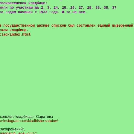
Воскресенском кладбище:
ниги по участкам №№ 2, 3, 24, 25, 26, 27, 28, 33, 35, 37
по годам начиная с 1932 года. И то не все.
в государственном архиве списков был составлен единый выверенный
ском кладбище.
clad/index.html
сенского кладбища г. Саратова
ww.instagram.com/kladbishe.saratov/
 захоронений".
nfaad6arcb...age_id=371