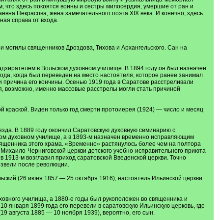
, что здесь покоятся воины и сестры милосердия, умершие от ран и
на Некрасова, жена замечательного поэта XIX века. И конечно, здесь
ная справа от входа.
ри могилы священников Дроздова, Тихова и Архангельского. Сан на
адзирателем в Вольском духовном училище. В 1894 году он был назначен
ода, когда был переведен на место настоятеля, которое ранее занимал
и причина его кончины. Осенью 1919 года в Саратове расстреливали
я, возможно, именно массовые расстрелы могли стать причиной
 краской. Виден только год смерти протоиерея (1924) — число и месяц
езда. В 1889 году окончил Саратовскую духовную семинарию с
ком духовном училище, а в 1893-м назначен временно исправляющим
вященника этого храма. «Временно» растянулось более чем на полтора
м Михаило-Черниговской церкви детского учебно-исправительного приюта
в 1913-м возглавил приход саратовской Введенской церкви. Точно
возвели после революции.
ьский (26 июня 1857 — 25 октября 1916), настоятель Ильинской церкви
овного училища, а 1880-е годы был рукоположен во священника и
10 января 1899 года его перевели в саратовскую Ильинскую церковь, где
9 августа 1885 — 10 ноября 1939), вероятно, его сын.