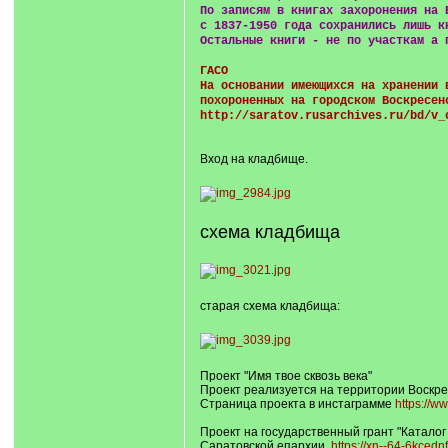
По записям в книгах захоронения на 
с 1837-1950 года сохранились лишь к
Остальные книги - не по участкам а 
ГАСО
На основании имеющихся на хранении 
похороненных на городском Воскресен
http://saratov.rusarchives.ru/bd/v_
Вход на кладбище.
схема кладбища
старая схема кладбища:
Проект "Имя твое сквозь века"
Проект реализуется на территории Воскре
Страница проекта в инстаграмме
https://w
Проект на государственный грант "Каталог
Саратовской епархии.
https://xn--64-6kced