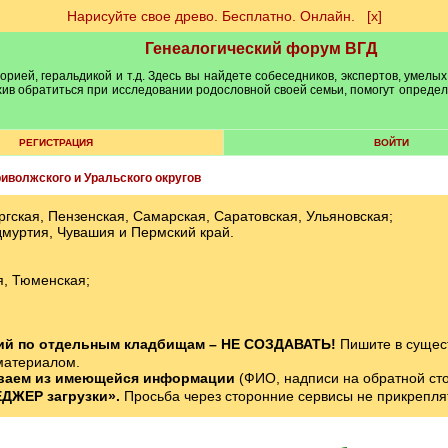
Нарисуйте свое древо. Бесплатно. Онлайн.
[х]
Генеалогический форум ВГД
рией, геральдикой и т.д. Здесь вы найдете собеседников, экспертов, умелых
рхив обратиться при исследовании родословной своей семьи, помогут опреде
РЕГИСТРАЦИЯ
ВОЙТИ
иволжского и Уральского округов
ская, Пензенская, Самарская, Саратовская, Ульяновская;
дмуртия, Чувашия и Пермский край.
я, Тюменская;
ний по отдельным кладбищам – НЕ СОЗДАВАТЬ!
Пишите в сущес
материалом.
ваем из имеющейся информации
(ФИО, надписи на обратной стор
ДЖЕР загрузки».
Просьба через сторонние сервисы не прикрепля