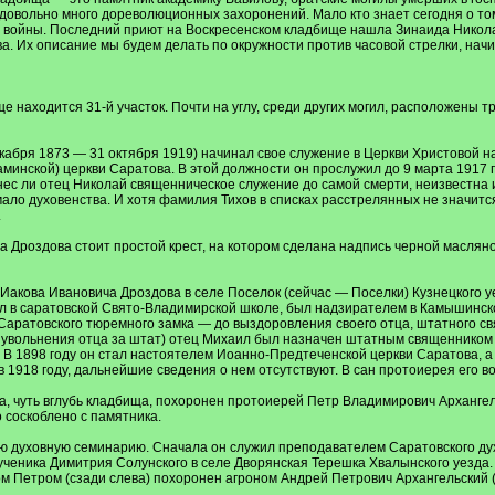
довольно много дореволюционных захоронений. Мало кто знает сегодня о том
 войны. Последний приют на Воскресенском кладбище нашла Зинаида Николаев
а. Их описание мы будем делать по окружности против часовой стрелки, начи
е находится 31-й участок. Почти на углу, среди других могил, расположены т
кабря 1873 — 31 октября 1919) начинал свое служение в Церкви Христовой н
инской) церкви Саратова. В этой должности он прослужил до 9 марта 1917 г
нес ли отец Николай священническое служение до самой смерти, неизвестна 
ало духовенства. И хотя фамилия Тихов в списках расстрелянных не значитс
.
Дроздова стоит простой крест, на котором сделана надпись черной масляной
Иакова Ивановича Дроздова в селе Поселок (сейчас — Поселки) Кузнецкого у
ал в саратовской Свято-Владимирской школе, был надзирателем в Камышинс
Саратовского тюремного замка — до выздоровления своего отца, штатного с
сле увольнения отца за штат) отец Михаил был назначен штатным священнико
. В 1898 году он стал настоятелем Иоанно-Предтеченской церкви Саратова, а 
 в 1918 году, дальнейшие сведения о нем отсутствуют. В сан протоиерея его 
а, чуть вглубь кладбища, похоронен протоиерей Петр Владимирович Архангел
соскоблено с памятника.
ую духовную семинарию. Сначала он служил преподавателем Саратовского дух
ученика Димитрия Солунского в селе Дворянская Терешка Хвалынского уезда. 
ом Петром (сзади слева) похоронен агроном Андрей Петрович Архангельский (1