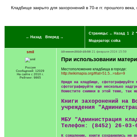
кладбище закрыто для захоронений в 70-е гг. прошлого века, много могил, к которым уже никто не ходит...Теперь трудно приехать через новые границы... А может быть просто не знают, что их
Страницы:
← Назад
1
2
← Назад
Вперед →
Модератор:
coika
smil
10 июня 2010 15:58
21 февраля 2024 15:59
При использовании матери
Россия
Местоположение кладбища в городе:
Сообщений: 12029
http://wikimapia.org/#lat=51.5...=s&v=9
На сайте с 2010 г.
Рейтинг: 9865
Придя на кладбище, сфотографируйте 
сфотографируйте еще несколько надгр
Поместите снимки в этой теме, так м
Книги захоронений на В
учреждения "Администра
МБУ "Администрация кла
Телефон: (8452) 26-03-
К сожалению, книги сохранились не в