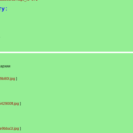
ту:
-
пархии
9b80t.jpg
]
42900ft.jpg
]
e9bba1t.jpg
]