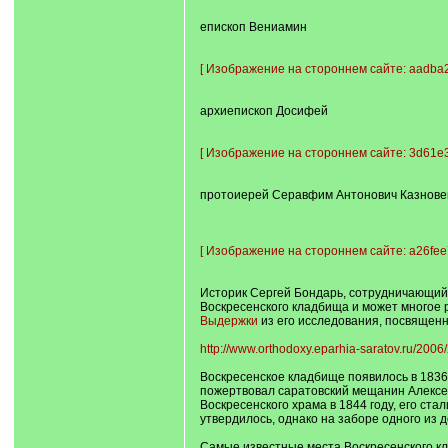
епископ Вениамин
[
Изображение на стороннем сайте: aadba2
архиепископ Досифей
[
Изображение на стороннем сайте: 3d61e3
протоиерей Серавфим Антонович Казнове
[
Изображение на стороннем сайте: a26fee
Историк Сергей Бондарь, сотрудничающий 
Воскресенского кладбища и может многое ра
Выдержки
из его исследования, посвященн
http://www.orthodoxy.eparhia-saratov.ru/2006
Воскресенское кладбище появилось в 1836 
пожертвовал саратовский мещанин Алексей
Воскресенского храма в 1844 году, его ста
утвердилось, однако на заборе одного из д
Самые известные места Воскресенского кл