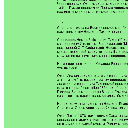
Чернышевских. Однако здесь сохранилось 
тифа в Русско-японскую и Первую мировую
находятся могилы саратовского духовенств
* * *
Справа от входа на Воскресенское кладбищ
памятнике отцу Николаю Тихову не указан.
Священник Николай Иванович Тихов (11 де
священником 2-го штата Владимирской (Мам
протоиерей С. Т. Софинский. Неизвестно, 
множество людей, среди которых было нем
отсутствия на памятнике сана священника
На могиле протоиерея Михаила Яковлевича 
уже исчезли.
Отец Михаил родился в семье священника 
аттестатом 1-го разряда, затем преподав
должность священника Тихвинской церкви 
года, и только 6 сентября 1894 года (по
Галкина-Врасского на реке Вторая Гуселка
известно, что настоятелем он здесь был и
Неподалеку от могилы отца Николая Тихов
Саратова. Слово «протоиерей» тщательно 
Отец Петр в 1878 году окончил Саратовск
определен к храму во имя святого великом
он и служил до самой смерти. Рядом с отц