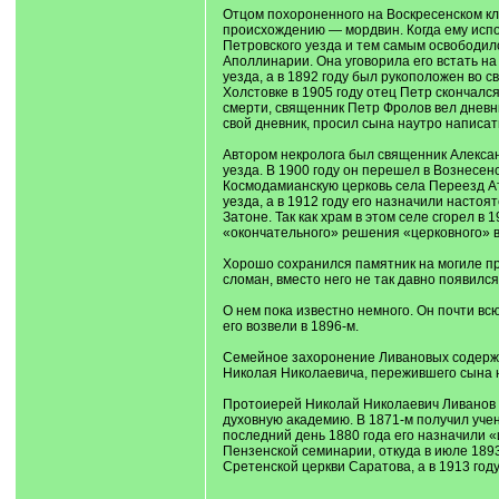
Отцом похороненного на Воскресенском кл
происхождению — мордвин. Когда ему испол
Петровского уезда и тем самым освободил
Аполлинарии. Она уговорила его встать н
уезда, а в 1892 году был рукоположен во 
Холстовке в 1905 году отец Петр скончался
смерти, священник Петр Фролов вел дневник
свой дневник, просил сына наутро написать
Автором некролога был священник Алекса
уезда. В 1900 году он перешел в Вознесен
Космодамианскую церковь села Переезд Ат
уезда, а в 1912 году его назначили насто
Затоне. Так как храм в этом селе сгорел в 
«окончательного» решения «церковного» во
Хорошо сохранился памятник на могиле пр
сломан, вместо него не так давно появилс
О нем пока известно немного. Он почти вс
его возвели в 1896-м.
Семейное захоронение Ливановых содержит
Николая Николаевича, пережившего сына н
Протоиерей Николай Николаевич Ливанов (†
духовную академию. В 1871-м получил уче
последний день 1880 года его назначили 
Пензенской семинарии, откуда в июле 1893
Сретенской церкви Саратова, а в 1913 год