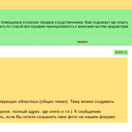
 помощников в поисках предков и родственников. Вам подскажут где искать
лить по старой фотографии принадлежность к воинским частям, ведомствам
ПОИСК
ВНИЗ ⇊
твующих областных (общих темах). Тему можно создавать
оне, полный адрес, где снято и т.п.). К сообщению
ть, если Вы хотите сохранить свое фото на нашем форуме.