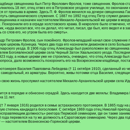
адбище священника был Петр Фролович Фролов, тоже священник. Фролов-стар
нилось 18 лет, отец отвез его в Петровское уездное училище, по окончании к
ся от призыва в армию. Здесь П. Ф. Фролов женился на дочери священника Г
а путь священнического служения. С 1887 по 1892 год отец Петр служил диа
священника и назначен настоятелем Михаило-Архангельской же церкви в мордо
. Похоронили его в ограде холстовского храма. В некрологе было отмечено, ч
, «куда вносил все, что он делал, что читал, писал, где был, кого видел и 
 со слов его, но утром была его смерть».
ндр Петрович Фролов, сын покойного. Фролов-младший начал свое служение 
скую церковь Кузнецка. Через два года его назначили диаконом в село Больши
карского уезда. В 1906 году отец Александр был рукоположен во священника
ятелем Богоявленской церкви села Черный Затон Хвалынского уезда. Последн
1923 году, а новые церкви уже не строились, очевидно, что отец Александр был 
проса, дало возможность похоронить его на Воскресенском кладбище, постав
отоиерея Василия Павловича Лебедева († 11 октября 1910), сделанный из че
я самодельный, из арматуры. Вероятно, живы потомки отца Василия, следящи
ю свою жизнь прослужил настоятелем Михаило-Архангельской церкви села Идол
ся в порядке и обнесено оградой. Здесь находится две могилы: Владимира Ни
а 11 лет.
 7 января 1916) родился в семье астраханского протоиерея. В 1865 году на
ную степень кандидата богословия. С октября 1869 года отец Николай препо
«исправляющим должность» ректора Пермской семинарии, где он также заним
 года перевелся на ту же должность в Саратовскую семинарию. Через два год
у — настоятелем Вознесенско-Горянской церкви.