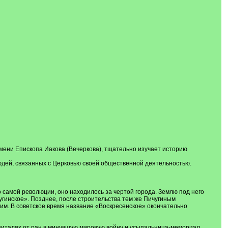
ени Епископа Иакова (Вечеркова), тщательно изучает историю
юдей, связанных с Церковью своей общественной деятельностью.
 самой революции, оно находилось за чертой города. Землю под него
гинское». Позднее, после строительства тем же Пичугиным
ским. В советское время название «Воскресенское» окончательно
питалях от ран в минувшую мировую войну и усыпальница-мемориал