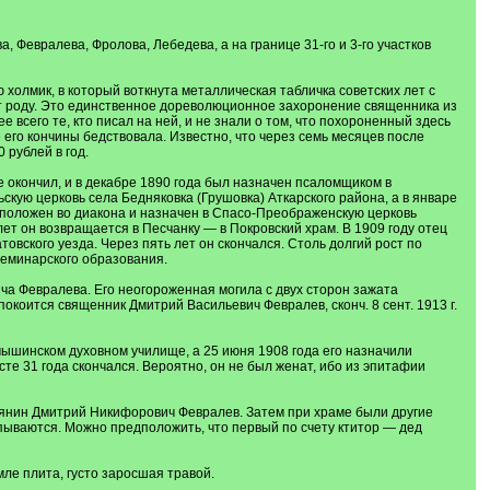
Февралева, Фролова, Лебедева, а на границе 31-го и 3-го участков
олмик, в который воткнута металлическая табличка советских лет с
от роду. Это единственное дореволюционное захоронение священника из
е всего те, кто писал на ней, и не знали о том, что похороненный здесь
 его кончины бедствовала. Известно, что через семь месяцев после
рублей в год.
 окончил, и в декабре 1890 года был назначен псаломщиком в
скую церковь села Бедняковка (Грушовка) Аткарского района, а в январе
оположен во диакона и назначен в Спасо-Преображенскую церковь
лет он возвращается в Песчанку — в Покровский храм. В 1909 году отец
ского уезда. Через пять лет он скончался. Столь долгий рост по
семинарского образования.
а Февралева. Его неогороженная могила с двух сторон зажата
окоится священник Дмитрий Васильевич Февралев, сконч. 8 сент. 1913 г.
ышинском духовном училище, а 25 июня 1908 года его назначили
те 31 года скончался. Вероятно, он не был женат, ибо из эпитафии
тьянин Дмитрий Никифорович Февралев. Затем при храме были другие
пываются. Можно предположить, что первый по счету ктитор — дед
ле плита, густо заросшая травой.