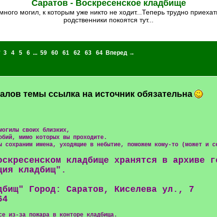
Саратов - Воскресенское кладбище
родственники покоятся тут...
*
3
4
5
6
...
59
60
61
62
63
64
Вперед →
алов темы ссылка на источник обязательна
могилы своих близких,
обий, мимо которых вы проходите.
ы сохраним имена, уходящие в небытие, поможем кому-то (может и с
оскресенском кладбище хранятся в архиве г
ция кладбищ".
дбищ" Город: Саратов, Киселева ул., 7
64
се из-за пожара в конторе кладбища.