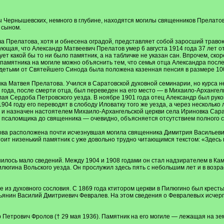
Чернышевских, немного в глубине, находятся могилы священников Прелатова, 
 сыном.
 Прелатова, хотя и обнесена оградой, представляет собой заросший травою х
ующая, что Александр Матвеевич Прелатов умер 6 августа 1914 года 37 лет 
ет какой бы то ни было памятник, а на табличке не указан сан. Впрочем, скоре
 памятника на могиле можно объяснить тем, что семья отца Александра после
 детьми от Святейшего Синода была положена казенная пенсия в размере 100 
а Матвея Прелатова. Учился в Саратовской духовной семинарии, но курса не
 года, после смерти отца, был переведен на его место — в Михаило-Архангель
лая Сердоба Петровского уезда. В ноябре 1901 года отец Александр был рук
04 году его переводят в слободу Иловатку того же уезда, а через несколько 
и назначен настоятелем Михаило-Архангельской церкви села Ириновка Саратов
 псаломщика до священника — очевидно, объясняется отсутствием полного 
ва расположена почти исчезнувшая могила священника Димитрия Васильевич
оит низенький памятник с уже довольно трудно читающимся текстом: «Здесь п
лось мало сведений. Между 1904 и 1908 годами он стал надзирателем в Кам
югина Вольского уезда. Он прослужил здесь пять с небольшим лет и в возрас
е из духовного сословия. С 1869 года ктитором церкви в Пилюгино был крес
естьянин Василий Дмитриевич Февралев. На этом сведения о Февралевых исчер
Петрович Фролов († 29 мая 1936). Памятник на его могиле — лежащая на зем