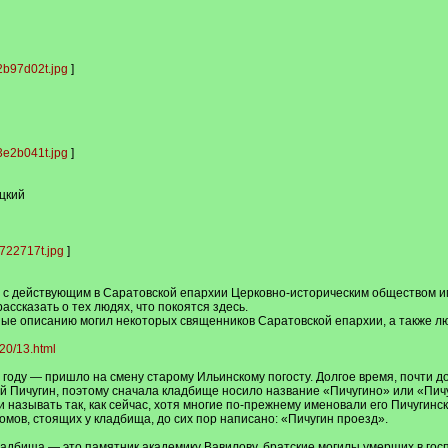
b97d02t.jpg
]
e2b041t.jpg
]
цкий
722717t.jpg
]
с действующим в Саратовской епархии Церковно-историческим обществом им
ссказать о тех людях, что покоятся здесь.
ые описанию могил некоторых священников Саратовской епархии, а также л
/20/13.html
году — пришло на смену старому Ильинскому погосту. Долгое время, почти до
 Пичугин, поэтому сначала кладбище носило название «Пичугино» или «Пичу
ли называть так, как сейчас, хотя многие по-прежнему именовали его Пичугин
омов, стоящих у кладбища, до сих пор написано: «Пичугин проезд».
адбища — это памятник академику Вавилову, братские могилы умерших в гос