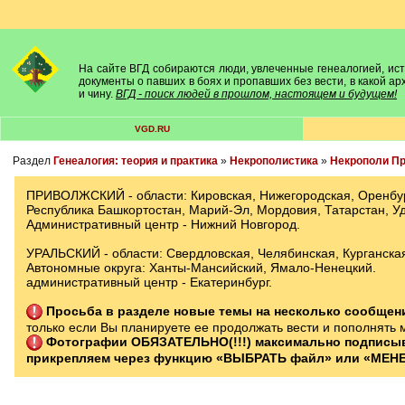
На сайте ВГД собираются люди, увлеченные генеалогией, исто
документы о павших в боях и пропавших без вести, в какой а
и чину.
ВГД - поиск людей в прошлом, настоящем и будущем!
VGD.RU
Раздел
Генеалогия: теория и практика
»
Некрополистика
»
Некрополи Пр
ПРИВОЛЖСКИЙ - области: Кировская, Нижегородская, Оренбург
Республика Башкортостан, Марий-Эл, Мордовия, Татарстан, У
Административный центр - Нижний Новгород.
УРАЛЬСКИЙ - области: Свердловская, Челябинская, Курганска
Автономные округа: Ханты-Мансийский, Ямало-Ненецкий.
административный центр - Екатеринбург.
Просьба в разделе новые темы на несколько сообще
только если Вы планируете ее продолжать вести и пополнять 
Фотографии ОБЯЗАТЕЛЬНО(!!!) максимально подписы
прикрепляем через функцию «ВЫБРАТЬ файл» или «МЕНЕ