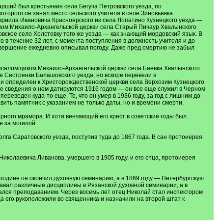
ший был крестьянин села Бегуча Петровского уезда, по
оторого он занял место сельского учителя в селе Зиновьевка
авриила Ивановича Красноярского из села Лопатино Кузнецкого уезда —
коном Михаило-Архангельской церкви села Старый Пичаур Хвалынского
вское село Холстовку того же уезда — как знающий мордовский язык. В
то в течение 32 лет, с момента поступления в должность учителя и до
в завершение ежедневно описывал погоду. Даже пред смертию не забыл
псаломщиком Михаило-Архангельской церкви села Баевка Хвалынского
е Сестренки Балашовского уезда, но вскоре перевели в
 и определен к Христорождественской церкви села Верхозим Кузнецкого
ие сведения о нем датируются 1916 годом — он все еще служил в Черном
переведен куда-то еще. То, что он умер в 1936 году, за год с лишним до
ить памятник с указанием не только даты, но и времени смерти.
рного мрамора. И хотя венчающий его крест в советские годы был
е за могилой.
га Саратовского уезда, поступив туда до 1867 года. В сан протоиерея
колаевича Ливанова, умершего в 1905 году, и его отца, протоиерея
 родине он окончил духовную семинарию, а в 1869 году — Петербургскую
давал различные дисциплины в Рязанской духовной семинарии, а в
ался преподаванием. Через восемь лет отец Николай стал инспектором
а его рукоположили во священника и назначили на второй штат к