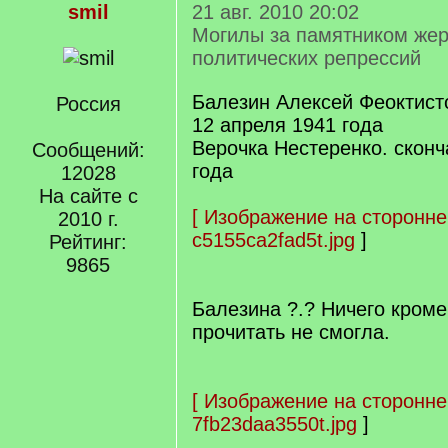
smil
21 авг. 2010 20:02
Могилы за памятником же
политических репрессий
Балезин Алексей Феоктист
Россия
12 апреля 1941 года
Верочка Нестеренко. сконч
Сообщений:
года
12028
На сайте с
[
Изображение на сторонне
2010 г.
c5155ca2fad5t.jpg
]
Рейтинг:
9865
Балезина ?.? Ничего кром
прочитать не смогла.
[
Изображение на сторонне
7fb23daa3550t.jpg
]