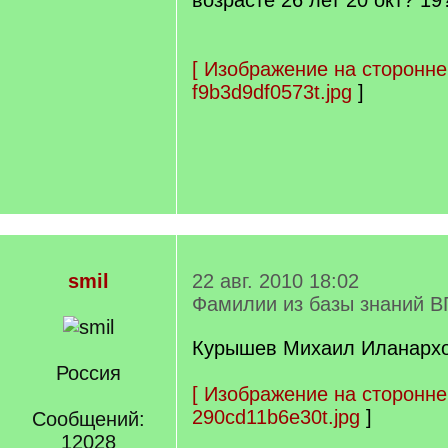
возрасте 26 лет 20 окт? 19
[
Изображение на сторонне
f9b3d9df0573t.jpg
]
smil
22 авг. 2010 18:02
Фамилии из базы знаний В
Курышев Михаил Иланархов
Россия
[
Изображение на сторонне
290cd11b6e30t.jpg
]
Сообщений:
12028