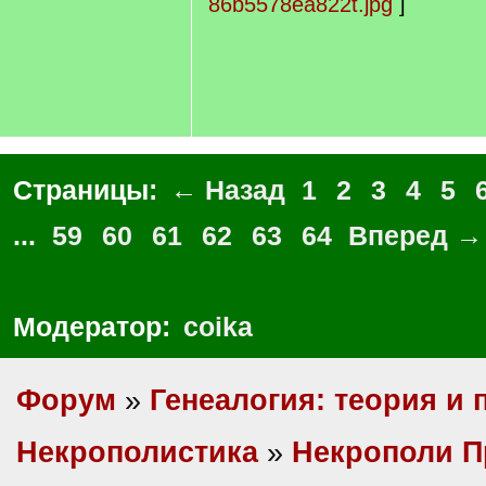
86b5578ea822t.jpg
]
Страницы:
← Назад
1
2
3
4
5
...
59
60
61
62
63
64
Вперед →
Модератор:
coika
Форум
»
Генеалогия: теория и 
Некрополистика
»
Некрополи П