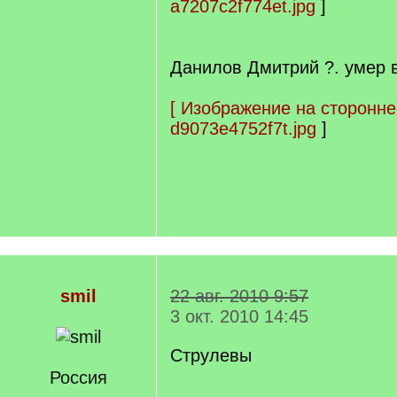
a7207c2f774et.jpg
]
Данилов Дмитрий ?. умер в
[
Изображение на сторонне
d9073e4752f7t.jpg
]
smil
22 авг. 2010 9:57
3 окт. 2010 14:45
Струлевы
Россия