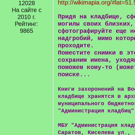
http://wikimapia.org/#lat=51
12028
На сайте с
Придя на кладбище, сф
2010 г.
Рейтинг:
могилы своих близких,
9865
сфотографируйте еще н
надгробий, мимо котор
проходите.
Поместите снимки в эт
сохраним имена, уходя
поможем кому-то (може
поиске...
Книги захоронений на Во
кладбище хранятся в арх
муниципального бюджетно
"Администрация кладбищ"
МБУ "Администрация клад
Саратов, Киселева ул., 