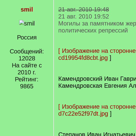
smil
21 авг. 2010 19:48
21 авг. 2010 19:52
Могилы за памятником же
политических репрессий
Россия
[
Изображение на сторонне
Сообщений:
cd19954fd8cbt.jpg
]
12028
На сайте с
2010 г.
Камендровский Иван Гавр
Рейтинг:
Камендровская Евгения А
9865
[
Изображение на сторонне
d7c22e52f97dt.jpg
]
Степанов Иван Игнатьевич