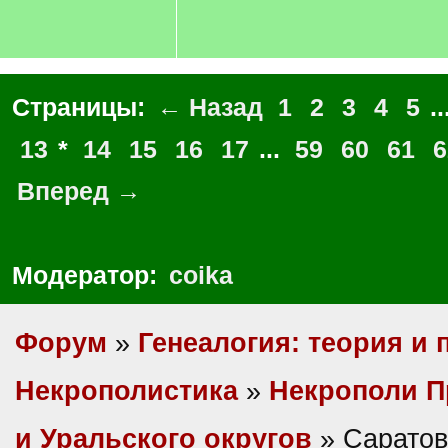
Страницы:
← Назад
1
2
3
4
5
..
13
*
14
15
16
17
...
59
60
61
6
Вперед →
Модератор:
coika
Форум
»
Генеалогия: теория и 
Некрополистика
»
Некрополи П
и Уральского округов
» Саратов