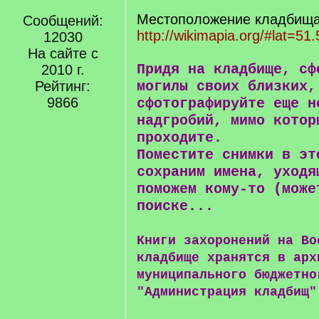
Местоположение кладбища 
Сообщений:
http://wikimapia.org/#lat=51
12030
На сайте с
Придя на кладбище, сф
2010 г.
Рейтинг:
могилы своих близких,
9866
сфотографируйте еще н
надгробий, мимо котор
проходите.
Поместите снимки в эт
сохраним имена, уходя
поможем кому-то (може
поиске...
Книги захоронений на Во
кладбище хранятся в арх
муниципального бюджетно
"Администрация кладбищ"