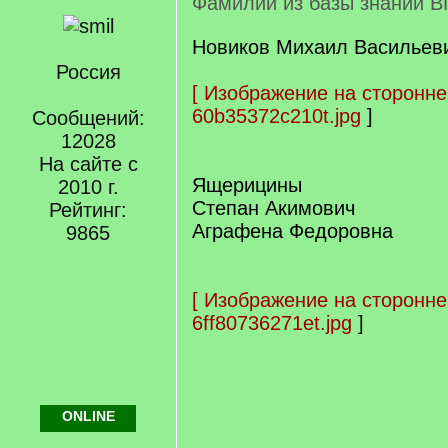
Фамилии из базы знаний В
Новиков Михаил Васильеви
Россия
[
Изображение на сторонне
60b35372c210t.jpg
]
Сообщений:
12028
На сайте с
Ящерицины
2010 г.
Степан Акимович
Рейтинг:
Аграфена Федоровна
9865
[
Изображение на сторонне
6ff80736271et.jpg
]
ONLINE