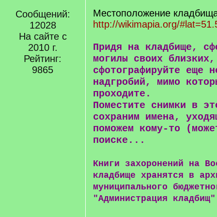
Местоположение кладбища 
Сообщений:
http://wikimapia.org/#lat=51
12028
На сайте с
Придя на кладбище, сф
2010 г.
Рейтинг:
могилы своих близких,
9865
сфотографируйте еще н
надгробий, мимо котор
проходите.
Поместите снимки в эт
сохраним имена, уходя
поможем кому-то (може
поиске...
Книги захоронений на Во
кладбище хранятся в арх
муниципального бюджетно
"Администрация кладбищ"