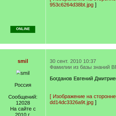
953c6264d38bt.jpg
]
ONLINE
smil
30 сент. 2010 10:37
Фамилии из базы знаний В
Богданов Евгений Дмитриев
Россия
[
Изображение на сторонне
Сообщений:
dd14dc3326a9t.jpg
]
12028
На сайте с
2010 г.