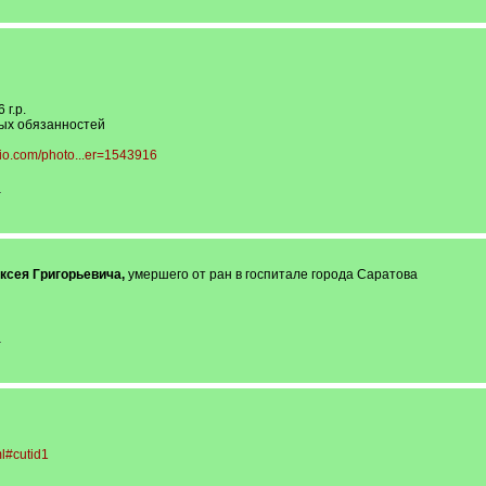
г.р.
ных обязанностей
io.com/photo...er=1543916
-
ксея Григорьевича,
умершего от ран в госпитале города Саратова
-
ml#cutid1