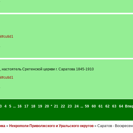
-
ml#cutid1
-
 настоятель Сретенской церкви г. Саратова 1845-1910
ml#cutid1
-
3
4
5
...
16
17
18
19
20
*
21
22
23
24
...
59
60
61
62
63
64
Впе
ика
»
Некрополи Приволжского и Уральского округов
» Саратов - Воскресен