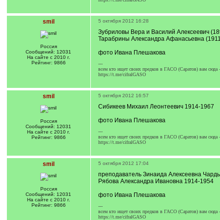
smil
5 октября 2012 16:28
Зубриловы Вера и Василий Алексеевич (18
Тарабрины Александра Афанасьевна (1911
Россия
Сообщений: 12031
фото Ивана Плешакова
На сайте с 2010 г.
Рейтинг: 9866
---
всем кто ищет своих предков в ГАСО (Саратов) вам сюда 
https://t.me/cifralGASO
smil
5 октября 2012 16:57
Сибикеев Михаил Леонтеевич 1914-1967
фото Ивана Плешакова
Россия
Сообщений: 12031
---
На сайте с 2010 г.
всем кто ищет своих предков в ГАСО (Саратов) вам сюда 
Рейтинг: 9866
https://t.me/cifralGASO
smil
5 октября 2012 17:04
преподаватель Зинаида Алексеевна Чардым
Рябова Александра Ивановна 1914-1954
Россия
Сообщений: 12031
фото Ивана Плешакова
На сайте с 2010 г.
Рейтинг: 9866
---
всем кто ищет своих предков в ГАСО (Саратов) вам сюда 
https://t.me/cifralGASO