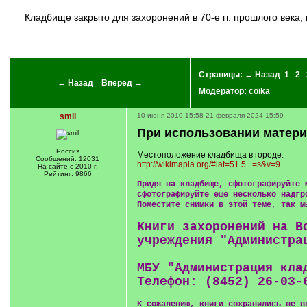
кладбище закрыто для захоронений в 70-е гг. прошлого века, много могил, к которым уже никто не ходит...Теперь трудно приехать через новые границы... А может быть просто не знают, что их
Страницы:
← Назад
1
2
← Назад
Вперед →
Модератор:
coika
smil
10 июня 2010 15:58
21 февраля 2024 15:59
При использовании матери
Россия
Местоположение кладбища в городе:
Сообщений: 12031
http://wikimapia.org/#lat=51.5...=s&v=9
На сайте с 2010 г.
Рейтинг: 9866
Придя на кладбище, сфотографируйте 
сфотографируйте еще несколько надгр
Поместите снимки в этой теме, так м
Книги захоронений на В
учреждения "Администра
МБУ "Администрация кла
Телефон: (8452) 26-03-
К сожалению, книги сохранились не в