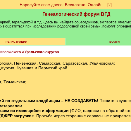
Нарисуйте свое древо. Бесплатно. Онлайн.
[х]
Генеалогический форум ВГД
рией, геральдикой и т.д. Здесь вы найдете собеседников, экспертов, умелых
рхив обратиться при исследовании родословной своей семьи, помогут опреде
РЕГИСТРАЦИЯ
ВОЙТИ
иволжского и Уральского округов
ская, Пензенская, Самарская, Саратовская, Ульяновская;
дмуртия, Чувашия и Пермский край.
я, Тюменская;
ний по отдельным кладбищам – НЕ СОЗДАВАТЬ!
Пишите в сущес
материалом.
ваем из имеющейся информации
(ФИО, надписи на обратной стор
ДЖЕР загрузки».
Просьба через сторонние сервисы не прикрепля