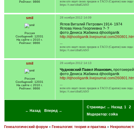
всем кто ищет своих предков в ГАСО (Саратов) вам сюда 
Рейтинг: 9866
https://t.me/cifralGASO
smil
28 ноября 2012 14:09
Яглов Виталий Петрович 1914- 1974
Яглова Нина Георгиевна ?- ?
фото Дениса Жабкина djhooligantk
Россия
Сообщений: 12031
http://djhooligantk.livejournal.com/260801.ht
На сайте с 2010 г.
Рейтинг: 9866
---
всем кто ищет своих предков в ГАСО (Саратов) вам сюда 
https://t.me/cifralGASO
smil
28 ноября 2012 14:13
Чудновский Павел Иоанович,
протоиерей,
фото Дениса Жабкина djhooligantk
http://djhooligantk.livejournal.com/260801.ht
Россия
Сообщений: 12031
---
На сайте с 2010 г.
всем кто ищет своих предков в ГАСО (Саратов) вам сюда 
Рейтинг: 9866
https://t.me/cifralGASO
Страницы:
← Назад
1
2
← Назад
Вперед →
Модератор:
coika
Генеалогический форум
»
Генеалогия: теория и практика
»
Некрополист