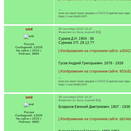
---
всем кто ищет своих предков в ГАСО (Саратов) вам сюда 
https://t.me/cifralGASO
smil
30 сентября 2010 10:27
Фамилии из базы знаний ВГД
Сурков Д.Н. 1904 - 36
Суркова У.П. 29.12.??
Россия
Сообщений: 12028
На сайте с 2010 г.
[
Изображение на стороннем сайте: a30423
Рейтинг: 9865
Гусев Андрей Григорьевич. 1878 - 1939
[
Изображение на стороннем сайте: 953c62
---
всем кто ищет своих предков в ГАСО (Саратов) вам сюда 
https://t.me/cifralGASO
smil
30 сентября 2010 10:37
Фамилии из базы знаний ВГД
Богданов Евгений Дмитриевич. 1907 - 1938
Россия
Сообщений: 12028
На сайте с 2010 г.
[
Изображение на стороннем сайте: dd14dc
Рейтинг: 9865