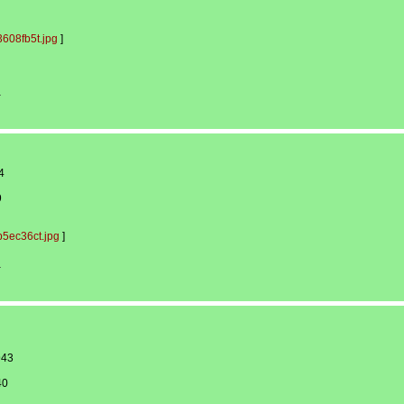
608fb5t.jpg
]
-
4
9
5ec36ct.jpg
]
-
943
40