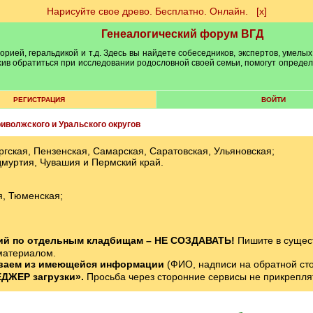
Нарисуйте свое древо. Бесплатно. Онлайн.
[х]
Генеалогический форум ВГД
рией, геральдикой и т.д. Здесь вы найдете собеседников, экспертов, умелых
рхив обратиться при исследовании родословной своей семьи, помогут опреде
РЕГИСТРАЦИЯ
ВОЙТИ
иволжского и Уральского округов
ская, Пензенская, Самарская, Саратовская, Ульяновская;
дмуртия, Чувашия и Пермский край.
я, Тюменская;
ний по отдельным кладбищам – НЕ СОЗДАВАТЬ!
Пишите в сущес
материалом.
ваем из имеющейся информации
(ФИО, надписи на обратной стор
ДЖЕР загрузки».
Просьба через сторонние сервисы не прикрепля