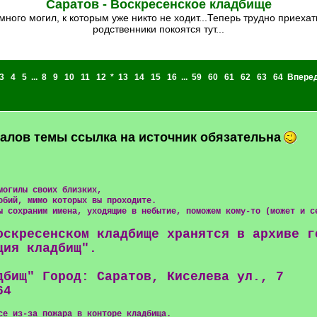
Саратов - Воскресенское кладбище
родственники покоятся тут...
3
4
5
...
8
9
10
11
12
*
13
14
15
16
...
59
60
61
62
63
64
Впере
алов темы ссылка на источник обязательна
могилы своих близких,
обий, мимо которых вы проходите.
ы сохраним имена, уходящие в небытие, поможем кому-то (может и с
оскресенском кладбище хранятся в архиве г
ция кладбищ".
дбищ" Город: Саратов, Киселева ул., 7
64
се из-за пожара в конторе кладбища.