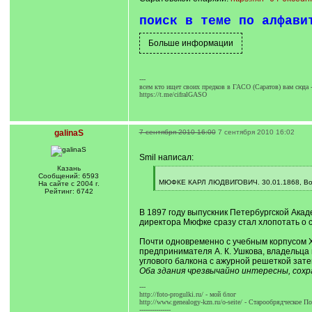
поиск в теме по алфави
---
всем кто ищет своих предков в ГАСО (Саратов) вам сюда 
https://t.me/cifralGASO
galinaS
7 сентября 2010 16:00
7 сентября 2010 16:02
Smil написал:
Казань
[
Сообщений: 6593
q
МЮФКЕ КАРЛ ЛЮДВИГОВИЧ. 30.01.1868, Воро
На сайте с 2004 г.
]
[
Рейтинг: 6742
/
q
В 1897 году выпускник Петербургской Акад
]
директора Мюфке сразу стал хлопотать о с
Почти одновременно с учебным корпусом Ху
предпринимателя А. К. Ушкова, владельца
углового балкона с ажурной решеткой зате
Оба здания чрезвычайно интересны, сохр
---
http://foto-progulki.ru/ - мой блог
http://www.genealogy-kzn.ru/o-seite/ - Старообрядческое П
---------------