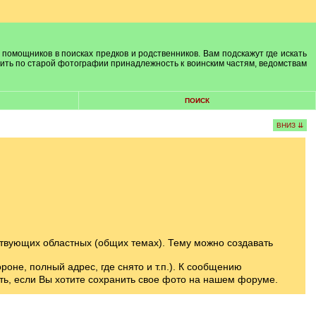
 помощников в поисках предков и родственников. Вам подскажут где искать
лить по старой фотографии принадлежность к воинским частям, ведомствам
ПОИСК
ВНИЗ ⇊
твующих областных (общих темах). Тему можно создавать
оне, полный адрес, где снято и т.п.). К сообщению
ть, если Вы хотите сохранить свое фото на нашем форуме.