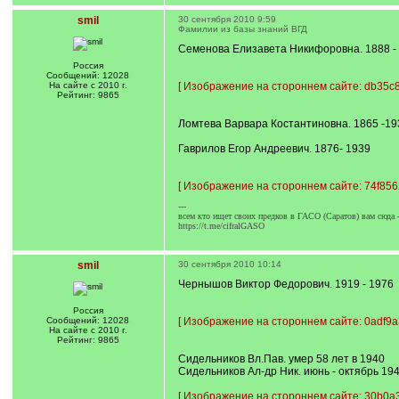
smil
30 сентября 2010 9:59
Фамилии из базы знаний ВГД
Семенова Елизавета Никифоровна. 1888 -
Россия
Сообщений: 12028
На сайте с 2010 г.
[
Изображение на стороннем сайте: db35c8
Рейтинг: 9865
Ломтева Варвара Костантиновна. 1865 -19
Гаврилов Егор Андреевич. 1876- 1939
[
Изображение на стороннем сайте: 74f856
---
всем кто ищет своих предков в ГАСО (Саратов) вам сюда 
https://t.me/cifralGASO
smil
30 сентября 2010 10:14
Чернышов Виктор Федорович. 1919 - 1976
Россия
Сообщений: 12028
[
Изображение на стороннем сайте: 0adf9a
На сайте с 2010 г.
Рейтинг: 9865
Сидельников Вл.Пав. умер 58 лет в 1940
Сидельников Ал-др Ник. июнь - октябрь 19
[
Изображение на стороннем сайте: 30b0a3