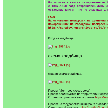
По записям в книгах захоронения на 
с 1837-1950 года сохранились лишь к
Остальные книги - не по участкам а 
ГАСО
На основании имеющихся на хранении 
похороненных на городском Воскресен
http://saratov.rusarchives.ru/bd/v_
Вход на кладбище.
схема кладбища
старая схема кладбища:
Проект "Имя твое сквозь века"
Проект реализуется на территории Воскре
Страница проекта в инстаграмме
https://w
Проект на государственный грант "Каталог
Саратовской епархии.
https://xn--64-6kced