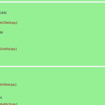
 1933
b239ebt.jpg
]
39
22ed5at.jpg
]
-
3c56bat.jpg
]
44
6a95c3t.jpg
]