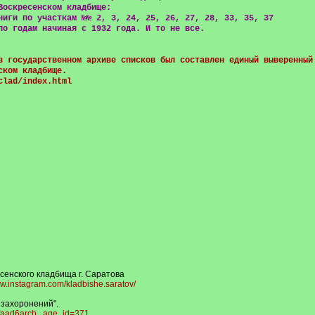
Воскресенском кладбище:
ниги по участкам №№ 2, 3, 24, 25, 26, 27, 28, 33, 35, 37
по годам начиная с 1932 года. И то не все.
в государственном архиве списков был составлен единый выверенный
ском кладбище.
clad/index.html
сенского кладбища г. Саратова
ww.instagram.com/kladbishe.saratov/
 захоронений".
nfaad6arcb...age_id=371