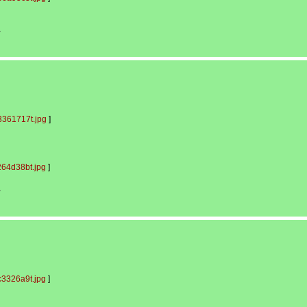
-
361717t.jpg
]
64d38bt.jpg
]
-
3326a9t.jpg
]