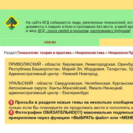
На сайте ВГД собираются люди, увлеченные генеалогией, исто
документы о павших в боях и пропавших без вести, в какой а
и чину.
ВГД - поиск людей в прошлом, настоящем и будущем!
VGD.RU
Раздел
Генеалогия: теория и практика
»
Некрополистика
»
Некрополи Пр
ПРИВОЛЖСКИЙ - области: Кировская, Нижегородская, Оренбург
Республика Башкортостан, Марий-Эл, Мордовия, Татарстан, У
Административный центр - Нижний Новгород.
УРАЛЬСКИЙ - области: Свердловская, Челябинская, Курганска
Автономные округа: Ханты-Мансийский, Ямало-Ненецкий.
административный центр - Екатеринбург.
Просьба в разделе новые темы на несколько сообще
только если Вы планируете ее продолжать вести и пополнять 
Фотографии ОБЯЗАТЕЛЬНО(!!!) максимально подписы
прикрепляем через функцию «ВЫБРАТЬ файл» или «МЕНЕ