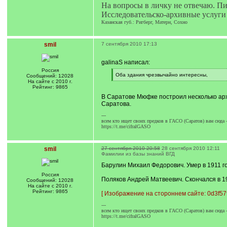
На вопросы в личку не отвечаю. П
Исследовательско-архивные услуги
Казанская губ.: Ригберг, Матерн, Сохно
smil
7 сентября 2010 17:13
galinaS написал:
Россия
[
Оба здания чрезвычайно интересны,
Сообщений: 12028
q
[
На сайте с 2010 г.
]
/
Рейтинг: 9865
q
В Саратове Мюфке построил несколько арх
]
Саратова.
---
всем кто ищет своих предков в ГАСО (Саратов) вам сюда 
https://t.me/cifralGASO
smil
27 сентября 2010 20:58
28 сентября 2010 12:11
Фамилии из базы знаний ВГД
Барулин Михаил Федорович. Умер в 1911 год
Россия
Поляков Андрей Матвеевич. Скончался в 19
Сообщений: 12028
На сайте с 2010 г.
Рейтинг: 9865
[
Изображение на стороннем сайте: 0d3f579
---
всем кто ищет своих предков в ГАСО (Саратов) вам сюда 
https://t.me/cifralGASO