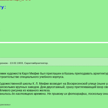
ту:
-
неж - 13.02.1933, СаратовАрхитектор.
емии художеств Карл Мюфке был приглашен в Казань преподавать архитектуру
троительстве специального учебного корпуса.
дожественной школы К. Л. Мюфке возводит на Воскресенской улице (ныне ул. 
 нескольких крупных заводов. Дом двухэтажный, сразу притягивающий взор 
йливого рисунка из кованого железа.
анились до настоящего времени. Не привожу их фотографии, поскольку они 
одмосковье