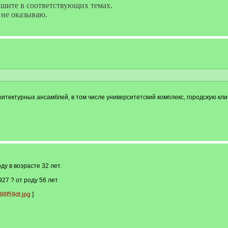
ишите в соответствующих темах.
 не оказываю.
итектурных ансамблей, в том числе университетский комплекс, городскую кл
-
у в возрасте 32 лет.
27 ? от роду 56 лет
8f59dt.jpg
]
-