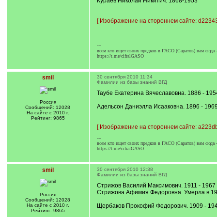
Кураев Николай Никитич. 1868-1953
[
Изображение на стороннем сайте: d22343
---
всем кто ищет своих предков в ГАСО (Саратов) вам сюда 
https://t.me/cifralGASO
smil
30 сентября 2010 11:34
Фамилии из базы знаний ВГД
Таубе Екатерина Вячеславовна. 1886 - 195
Россия
Адельсон Даниэлла Исааковна. 1896 - 196
Сообщений: 12028
На сайте с 2010 г.
Рейтинг: 9865
[
Изображение на стороннем сайте: a223db
---
всем кто ищет своих предков в ГАСО (Саратов) вам сюда 
https://t.me/cifralGASO
smil
30 сентября 2010 12:38
Фамилии из базы знаний ВГД
Стрижов Василий Максимович. 1911 - 1967
Стрижова Афимия Федоровна. Умерла в 1
Россия
Сообщений: 12028
На сайте с 2010 г.
Щербаков Прокофий Федорович. 1909 - 19
Рейтинг: 9865