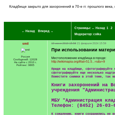
кладбище закрыто для захоронений в 70-е гг. прошлого века, много могил, к которым уже никто не ходит...Теперь трудно приехать через новые границы... А может быть просто не знают, что их
Страницы:
← Назад
1
2
← Назад
Вперед →
Модератор:
coika
smil
10 июня 2010 15:58
21 февраля 2024 15:59
При использовании матери
Россия
Местоположение кладбища в городе:
Сообщений: 12028
http://wikimapia.org/#lat=51.5...=s&v=9
На сайте с 2010 г.
Рейтинг: 9865
Придя на кладбище, сфотографируйте 
сфотографируйте еще несколько надгр
Поместите снимки в этой теме, так м
Книги захоронений на В
учреждения "Администра
МБУ "Администрация кла
Телефон: (8452) 26-03-
К сожалению, книги сохранились не в